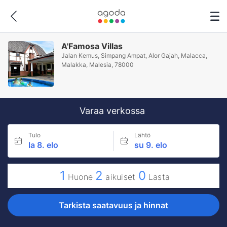
A'Famosa Villas
Jalan Kemus, Simpang Ampat, Alor Gajah, Malacca,
Malakka, Malesia, 78000
Varaa verkossa
Tulo
Lähtö
la 8. elo
su 9. elo
1
2
0
Huone
aikuiset
Lasta
Tarkista saatavuus ja hinnat