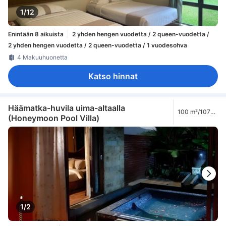
1/12
Enintään 8 aikuista
2 yhden hengen vuodetta / 2 queen-vuodetta /
2 yhden hengen vuodetta / 2 queen-vuodetta / 1 vuodesohva
4 Makuuhuonetta
Katso hinnat
Häämatka-huvila uima-altaalla
100 m²/1076
(Honeymoon Pool Villa)
ft²
1/2