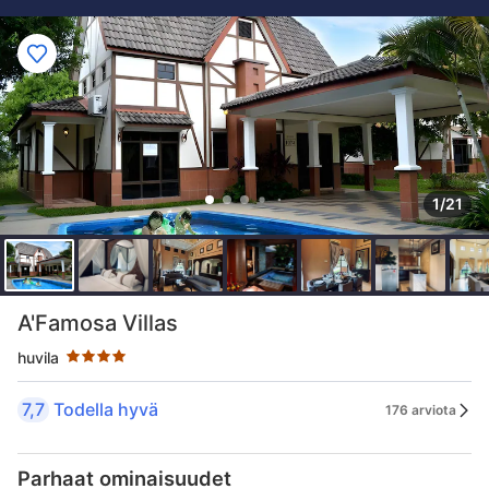
1/21
Tähtiluokitus 4 tähteä
A'Famosa Villas
huvila
7,7
Todella hyvä
176 arviota
Parhaat ominaisuudet