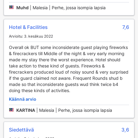
Pelihuone puolestaan tarjoaa hauskaa ajanvietettä
Muhd
|
Malesia | Perhe, jossa isompia lapsia
kaikenikäisille, joten voit haastaa ystäväsi peleissä tai vain
nauttia hyvästä seurasta. A'Famosa Villassa viihde ei lopu
kesken!
Hotel & Facilities
7,6
A'Famosa Villaksen Urheilutilat – Aktiivista Lomaa
Arvioitu: 3. kesäkuu 2022
Malaccassa
Overall ok BUT some inconsiderate guest playing fireworks
& firecrackers till Middle of the night & very early morning
A'Famosa Villaksessa urheilu ja rentoutuminen yhdistyvät
made my stay there the worst experience. Hotel should
täydellisesti. Hotellin sisäuima-allas tarjoaa loistavan
take action to these kind of guests. Fireworks &
mahdollisuuden virkistäytyä ja nauttia vedestä säästä
firecrackers produced loud of noisy sound & very surprised
riippumatta. Ulkouima-allas puolestaan kutsuu nauttimaan
if the guard claimed not aware. Frequent Rounds shud b
auringosta ja raikkaasta ilmasta, tehden siitä täydellisen
made so that inconsiderate guests wud think twice b4
paikan rentoutumiseen pitkän päivän jälkeen.
doing these kinds of activities.
Golf-intoilijat voivat nauttia upeasta golfkentästä, joka
sijaitsee suoraan hotellin alueella. Kenttä tarjoaa haastetta
Käännä arvio
eri tasoisille pelaajille ja upeita maisemia, jotka tekevät
pelistä unohtumatonta. Lisäksi hotellissa on hyvin varusteltu
KARTINA
|
Malesia | Perhe, jossa isompia lapsia
kuntosali, jossa voit treenata omaan tahtiin. Tennis- ja
squash-kentät tarjoavat mahdollisuuden kilpailla ystävien
tai perheen kanssa, ja ne ovat täydellinen tapa pitää
Siedettävä
3,6
hauskaa samalla kun pysyt aktiivisena.