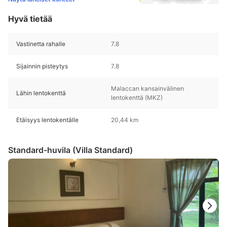
Hyvä tietää
Vastinetta rahalle
7.8
Sijainnin pisteytys
7.8
Malaccan kansainvälinen
Lähin lentokenttä
lentokenttä (MKZ)
Etäisyys lentokentälle
20,44 km
Standard-huvila (Villa Standard)