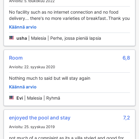
Arvioitu: 5. toukokuu 2022
Hevosratsastuksesta ja kalastuksesta kiinnostuneille
A'Famosa Villas tarjoaa myös upeita mahdollisuuksia nauttia
No facility such as no internet connection and no food
luonnosta ja seikkailusta.
delivery... there's no more varieties of breakfast..Thank you
Käännä arvio
A'Famosa Villan Käytännön Mukavuudet
usha
|
Malesia | Perhe, jossa pieniä lapsia
A'Famosa Villassa vierailijat voivat nauttia monista
käytännön mukavuuksista, jotka tekevät lomasta entistäkin
miellyttävämmän. Hotelli tarjoaa 24 tunnin huonepalvelua,
Room
6,8
joten voit nauttia herkullisista aterioista omassa rauhassasi
milloin tahansa. Lisäksi saatavilla on pesulapalvelu ja
Arvioitu: 22. syyskuu 2020
kuivapesu, mikä helpottaa matkatavaroiden huoltamista ja
antaa sinulle enemmän aikaa rentoutumiseen. Huoneissa on
Nothing much to said but will stay again
myös tallelokerot, jotka tarjoavat turvallisen paikan
Käännä arvio
arvotavaroillesi, ja concierge-palvelu on valmiina auttamaan
kaikissa kysymyksissäsi ja järjestelyissäsi.
Evi
|
Malesia | Ryhmä
Wi-Fi-yhteys on saatavilla kaikissa huoneissa ja julkisissa
tiloissa, joten voit pysyä yhteydessä ystäviisi ja perheeseesi
tai suunnitella päivän aktiviteetteja vaivattomasti. Hotellissa
enjoyed the pool and stay
7,2
on myös matkatavaroiden säilytyspalvelu, joka
mahdollistaa joustavuuden lähtöpäivänä. Vending machine
Arvioitu: 25. syyskuu 2019
ja kätevä myymälä tarjoavat lisämukavuutta, jolloin voit
not much of a complaint as its a villa styled and good for