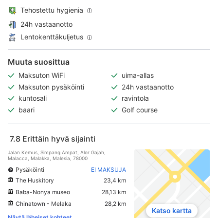
Tehostettu hygienia
24h vastaanotto
Lentokenttäkuljetus
Muuta suosittua
Maksuton WiFi
uima-allas
Maksuton pysäköinti
24h vastaanotto
kuntosali
ravintola
baari
Golf course
7.8
Erittäin hyvä sijainti
Jalan Kemus, Simpang Ampat, Alor Gajah,
Malacca, Malakka, Malesia, 78000
Pysäköinti
EI MAKSUJA
The Huskitory
23,4 km
Baba-Nonya museo
28,13 km
Chinatown - Melaka
28,2 km
Katso kartta
Näytä läheiset kohteet