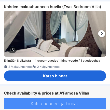
Kahden makuuhuoneen huvila (Two-Bedroom Villa)
1/7
Enintään 8 aikuista
1 queen-vuode / 1 king-vuode / 1 vuodesohva
2 Makuuhuonetta
2 Kylpyhuonetta
Katso hinnat
Check availability & prices at A'Famosa Villas
Katso huoneet ja hinnat