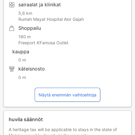
sairaalat ja klinikat
5,6 km
Rumah Mayat Hospital Alor Gajah
Shoppailu
180 m
Freeport A'Famosa Outlet
kauppa
0 m
käteisnosto
0 m
Näytä enemmän vaihtoehtoja
huvila säännöt
A heritage tax will be applicable to stays in the state of