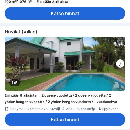
100 m²/1076 ft²
Enintään 2 aikuista
Katso hinnat
Huvilat (Villas)
1/5
Enintään 8 aikuista
2 queen-vuodetta / 2 queen-vuodetta / 2
yhden hengen vuodetta / 2 yhden hengen vuodetta / 1 vuodesohva
Näkymä: Luontoon avautuva
4 Makuuhuonetta
1 Kylpyhuone
Katso hinnat