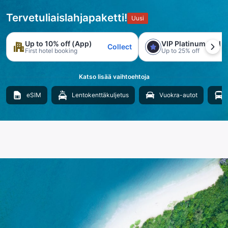
Tervetuliaislahjapaketti!
Uusi
Up to 10% off (App)
VIP Platinum trial
Collect
First hotel booking
Up to 25% off
Katso lisää vaihtoehtoja
eSIM
Lentokenttäkuljetus
Vuokra-autot