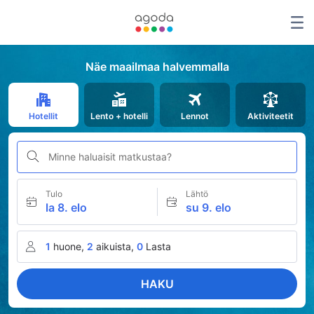
Näe maailmaa halvemmalla
Hotellit
Lento + hotelli
Lennot
Aktiviteetit
Minne haluaisit matkustaa?
Tulo
Lähtö
la 8. elo
su 9. elo
1
huone,
2
aikuista,
0
Lasta
HAKU