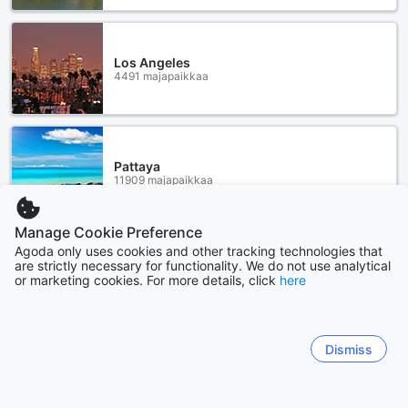
Los Angeles
4491 majapaikkaa
Pattaya
11909 majapaikkaa
Manage Cookie Preference
Näytä lisää
Agoda only uses cookies and other tracking technologies that
are strictly necessary for functionality. We do not use analytical
or marketing cookies. For more details, click
here
Katso kaikki
Sitemap
Dismiss
Näytä kaikki
Kupongit ja tarjoukset