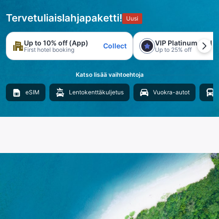
Tervetuliaislahjapaketti!
Uusi
Up to 10% off (App)
VIP Platinum trial
Collect
First hotel booking
Up to 25% off
Katso lisää vaihtoehtoja
eSIM
Lentokenttäkuljetus
Vuokra-autot