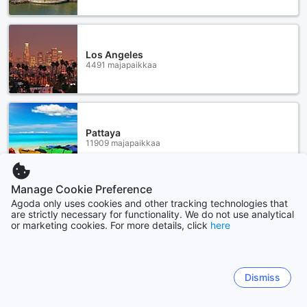
Los Angeles
4491 majapaikkaa
Pattaya
11909 majapaikkaa
Manage Cookie Preference
Näytä lisää
Agoda only uses cookies and other tracking technologies that
are strictly necessary for functionality. We do not use analytical
or marketing cookies. For more details, click
here
Katso kaikki
Sitemap
Dismiss