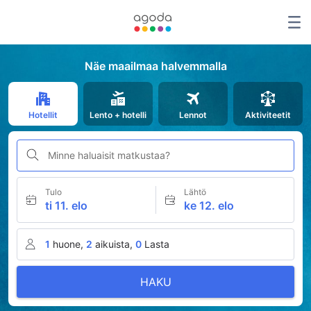
Näe maailmaa halvemmalla
Hotellit
Lento + hotelli
Lennot
Aktiviteetit
Minne haluaisit matkustaa?
Tulo
Lähtö
ti 11. elo
ke 12. elo
1
huone,
2
aikuista,
0
Lasta
HAKU