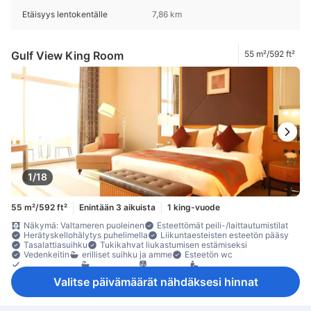
Etäisyys lentokentälle
7,86 km
Gulf View King Room
55 m²/592 ft²
1/18
55 m²/592 ft²
Enintään 3 aikuista
1 king-vuode
Näkymä: Valtameren puoleinen
Esteettömät peili-/laittautumistilat
Herätyskellohälytys puhelimella
Liikuntaesteisten esteetön pääsy
Tasalattiasuihku
Tukikahvat liukastumisen estämiseksi
Vedenkeitin
erilliset suihku ja amme
Esteetön wc
hiustenkuivain
kylpyamme
kylpytakit
kylpytuotteet
Mukautettu kylpyhuone
peili
pyyhkeet
suihku
Suihkutila
Valitse päivämäärät nähdäksesi hinnat
yksityinen kylpyhuone
Allastilat
DVD/CD-soitin
internet (maksuton)
langaton internet
langaton internet (maksuton)
Maksuton pääsy spa-osastolle