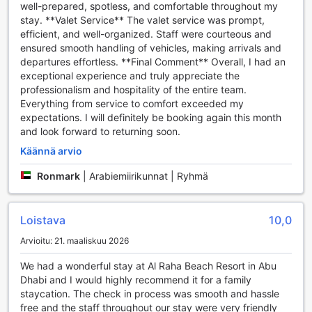
well-prepared, spotless, and comfortable throughout my
saatavilla, mikä mahdollistaa joustavan ja mukautuvan
stay. **Valet Service** The valet service was prompt,
matkustamisen. Kaikki nämä palvelut tekevät Al Raha
efficient, and well-organized. Staff were courteous and
Beach Resort & Spa:sta täydellisen valinnan niin
ensured smooth handling of vehicles, making arrivals and
rentoutumiseen kuin seikkailuihin Abu Dhabissa.
departures effortless. **Final Comment** Overall, I had an
exceptional experience and truly appreciate the
Al Raha Beach Resort & Spa:n Huoneen Mukavuudet
professionalism and hospitality of the entire team.
Everything from service to comfort exceeded my
Al Raha Beach Resort & Spa tarjoaa vierailleen
expectations. I will definitely be booking again this month
ensiluokkaiset huoneen mukavuudet, jotka tekevät
and look forward to returning soon.
oleskelusta unohtumatonta. Jokaisessa huoneessa on
ilmastointi, joka takaa miellyttävän lämpötilan koko vierailun
Käännä arvio
ajan. Huoneissa on myös oma parveke tai terassi, josta
Ronmark
|
Arabiemiirikunnat | Ryhmä
avautuu upea näkymä ympäröivään maisemaan. Vieraat
voivat nauttia päivittäisestä sanomalehdestä ja rentoutua
mukavissa kylpytakeissa, jotka lisäävät luksustunnelmaa.
Loistava
10,0
Huoneet on varustettu kaikilla tarvittavilla mukavuuksilla,
kuten hiustenkuivaajalla, televisiolla ja
Arvioitu: 21. maaliskuu 2026
satelliitti-/kaapelitelevisiolla. Mini-baari ja jääkaappi
tarjoavat mahdollisuuden nauttia virkistäviä juomia, kun
We had a wonderful stay at Al Raha Beach Resort in Abu
taas kahvin- ja teenvalmistusvälineet sekä ilmaiset
Dhabi and I would highly recommend it for a family
pullotetut vedet varmistavat, että vieraat pysyvät hyvin
staycation. The check in process was smooth and hassle
nesteytettyinä. Huoneet on sisustettu tyylikkäillä
free and the staff throughout our stay were very friendly