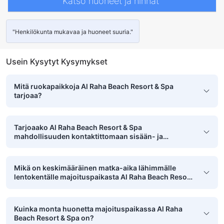
Katso huoneet ja hinnat
"Henkilökunta mukavaa ja huoneet suuria."
Usein Kysytyt Kysymykset
Mitä ruokapaikkoja Al Raha Beach Resort & Spa
tarjoaa?
Tarjoaako Al Raha Beach Resort & Spa
mahdollisuuden kontaktittomaan sisään- ja
uloskirjautumiseen?
Mikä on keskimääräinen matka-aika lähimmälle
lentokentälle majoituspaikasta Al Raha Beach Resort
& Spa?
Kuinka monta huonetta majoituspaikassa Al Raha
Beach Resort & Spa on?