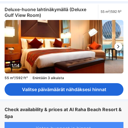
Deluxe-huone lahtinäkymällä (Deluxe
55 m²/592 ft²
Gulf View Room)
1/14
55 m²/592 ft²
Enintään 3 aikuista
Valitse päivämäärät nähdäksesi hinnat
Check availability & prices at Al Raha Beach Resort &
Spa