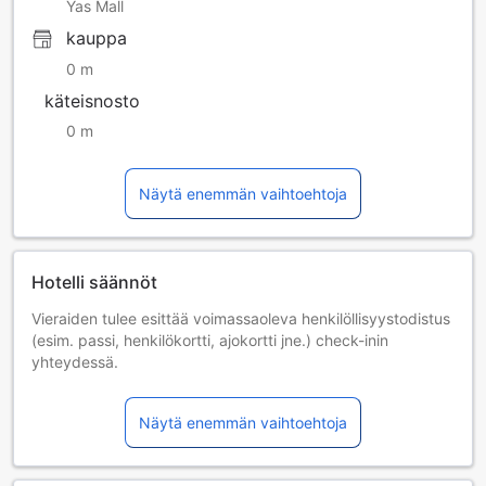
Yas Mall
kauppa
0 m
käteisnosto
0 m
Näytä enemmän vaihtoehtoja
Hotelli säännöt
Vieraiden tulee esittää voimassaoleva henkilöllisyystodistus
(esim. passi, henkilökortti, ajokortti jne.) check-inin
yhteydessä.
Al Raha Club Loungeen päästäkseen vieraiden tulee olla
vähintään 21-vuotiaita.
Näytä enemmän vaihtoehtoja
Vieraiden on sisäänkirjautumisen yhteydessä esitettävä
virallinen passi Arabiemiraattien viisumin tai viimeisimmän
maahantuloleiman kanssa, Arabiemiraattien