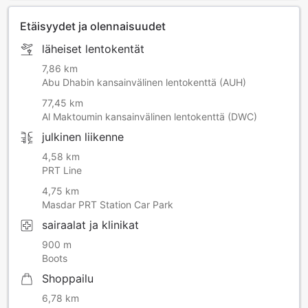
venäjä
vietnam
Etäisyydet ja olennaisuudet
läheiset lentokentät
7,86 km
Abu Dhabin kansainvälinen lentokenttä (AUH)
77,45 km
Al Maktoumin kansainvälinen lentokenttä (DWC)
julkinen liikenne
4,58 km
PRT Line
4,75 km
Masdar PRT Station Car Park
sairaalat ja klinikat
900 m
Boots
Shoppailu
6,78 km