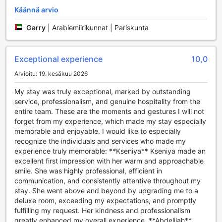
Käännä arvio
Al Raha Beach Resort & Spa tarjoaa vierailleen laajan
valikoiman kätevyyspalveluja, jotka tekevät oleskelusta
Garry
|
Arabiemiirikunnat | Pariskunta
entistä mukavampaa ja vaivattomampaa. 24 tunnin
huonepalvelu varmistaa, että voit nauttia herkullisista
aterioista omassa rauhassasi milloin tahansa, olipa
Exceptional experience
10,0
kyseessä varhainen aamiainen tai myöhäinen illallinen.
Arvioitu: 19. kesäkuu 2026
Hotellin pesulapalvelut, mukaan lukien kuivapesu ja
pyykinpesu, helpottavat matkustamista, sillä voit keskittyä
My stay was truly exceptional, marked by outstanding
lomasi nauttimiseen ilman huolta vaatteiden hoidosta.
service, professionalism, and genuine hospitality from the
Lisäksi hotellin turvalliset tallelokerot tarjoavat
entire team. These are the moments and gestures I will not
mielenrauhaa, jotta voit säilyttää arvotavarat turvallisesti.
forget from my experience, which made my stay especially
Hotellin concierge-palvelu on aina valmiina auttamaan,
memorable and enjoyable. I would like to especially
olipa kyseessä paikallisten nähtävyyksien suositteleminen
recognize the individuals and services who made my
tai erikoisjärjestelyjen tekeminen. Ilmainen Wi-Fi kaikissa
experience truly memorable: **Kseniya** Kseniya made an
huoneissa ja julkisissa tiloissa takaa, että pysyt yhteydessä
excellent first impression with her warm and approachable
ystäviisi ja perheeseesi tai voit suunnitella päivän
smile. She was highly professional, efficient in
aktiviteetteja vaivatta. Al Raha Beach Resort & Spa:ssa on
communication, and consistently attentive throughout my
myös erikoisalue tupakoijille, mikä tekee oleskelusta entistä
stay. She went above and beyond by upgrading me to a
mukavampaa kaikille vieraille. Lisäksi executive lounge -
deluxe room, exceeding my expectations, and promptly
pääsy tarjoaa ylimääräistä luksusta ja rauhaa, kun taas
fulfilling my request. Her kindness and professionalism
päivittäinen siivouspalvelu varmistaa, että huoneesi pysyy
greatly enhanced my overall experience. **Abdelilah**