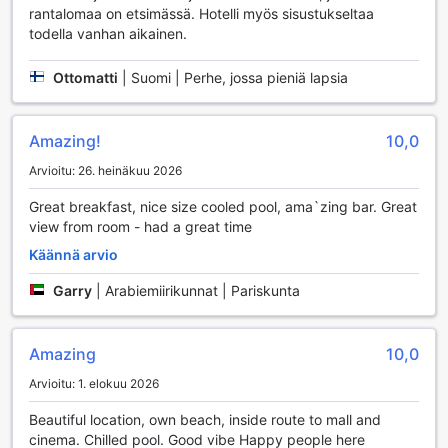
Al Raha Beach Resort & Spa tarjoaa vierailleen
rantalomaa on etsimässä. Hotelli myös sisustukseltaa
ensiluokkaiset urheilu- ja vapaa-ajan mahdollisuudet, jotka
todella vanhan aikainen.
tekevät lomasta unohtumattoman. Hotellin sisäuima-allas
on täydellinen paikka rentoutua ja virkistyä, ja se tarjoaa
Ottomatti
|
Suomi | Perhe, jossa pieniä lapsia
rauhallisen ympäristön uintiin ympäri vuoden. Lisäksi
moderni kuntokeskus on varustettu huipputeknologian
laitteilla, joten voit ylläpitää kuntoasi lomasi aikana. Jos
Amazing!
10,0
haluat haastaa ystäväsi tai perheenjäsenesi, hotellin
squash-kentät ovat loistava valinta kilpailuhenkisille
Arvioitu: 26. heinäkuu 2026
vieraille.
Vesiharrastusten ystäville Al Raha Beach Resort & Spa
Great breakfast, nice size cooled pool, ama`zing bar. Great
tarjoaa laajan valikoiman ei-moottoroituja vesilajeja, kuten
view from room - had a great time
purjelautailua, kajakkimelontaa ja veneilyä. Hotellin oma
Käännä arvio
yksityinen ranta tarjoaa upean ympäristön rentoutumiseen
auringossa tai virkistävissä merivedessä. Ulkouima-allas on
Garry
|
Arabiemiirikunnat | Pariskunta
täydellinen paikka nauttia virkistävästä juomasta hotellin
uima-altaalla sijaitsevasta baarista, samalla kun nautit
kauniista näkymistä. Lisäksi pöytätennis on loistava lisä,
Amazing
10,0
joka tuo hauskuutta ja kilpailuhenkeä lomasi aikana. Al Raha
Beach Resort & Spa on todellinen paratiisi kaikille urheilun ja
Arvioitu: 1. elokuu 2026
aktiviteettien ystäville!
Beautiful location, own beach, inside route to mall and
cinema. Chilled pool. Good vibe Happy people here
Al Raha Beach Resort & Spa:n Kätevyyspalvelut