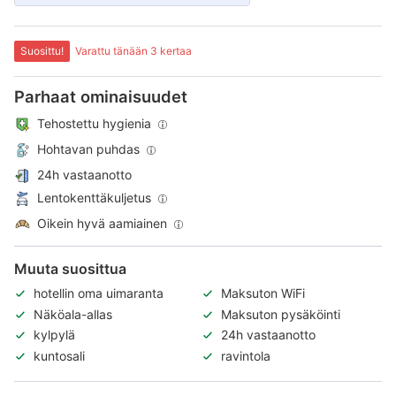
Suosittu!
Varattu tänään 3 kertaa
Parhaat ominaisuudet
Tehostettu hygienia
Hohtavan puhdas
24h vastaanotto
Lentokenttäkuljetus
Oikein hyvä aamiainen
Muuta suosittua
hotellin oma uimaranta
Maksuton WiFi
Näköala-allas
Maksuton pysäköinti
kylpylä
24h vastaanotto
kuntosali
ravintola