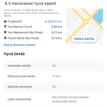
8.5
Harvinaisen hyvä sijainti
Channel Street, Al Raha Boulevard, Al Raha
Beach, Abu Dhabi, Abu Dhabi, Arabiemiirikunnat,
38616
Pysäköinti
EI MAKSUJA
Yas Marina Circuit
4,85 km
Yas Waterworld Abu Dhabi
6,13 km
Ferrari World Abu Dhabi
6,13 km
Katso kartta
Näytä läheiset kohteet
Hyvä tietää
Vastinetta rahalle
8.6
Etäisyys keskustaan
27 km
Sijainnin pisteytys
8.5
Abu Dhabin kansainvälinen
Lähin lentokenttä
lentokenttä (AUH)