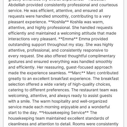
aina puhtaana ja viihtyisänä. Hotellin kätevä myymälä on
Abdelilah provided consistently professional and courteous
täydellinen paikka ostaa matkamuistoja tai unohtuneita
service. He was efficient, attentive, and ensured all
tarvikkeita, joten voit keskittyä nauttimaan lomastasi ilman
requests were handled smoothly, contributing to a very
ylimääräisiä huolia.
pleasant experience. **Koshila** Koshila was warm,
attentive, and highly professional. She handled requests
Liikkumismahdollisuudet Al Raha Beach Resort & Spa:ssa
efficiently and maintained a welcoming attitude that made
interactions very pleasant. **Emma** Emma provided
Al Raha Beach Resort & Spa tarjoaa vierailleen erinomaiset
outstanding support throughout my stay. She was highly
liikkumismahdollisuudet, jotka tekevät matkustamisesta
attentive, professional, and consistently responsive to
vaivatonta ja miellyttävää. Hotelli tarjoaa kätevät
every request. She also offered thoughtful complimentary
lentokenttäkuljetukset, joten voit aloittaa lomasi ilman
gestures and ensured everything was handled smoothly
stressiä. Voit myös hyödyntää shuttle-palvelua, joka vie
and efficiently. Her reassuring, guest-focused approach
sinut lähialueen tärkeimpiin kohteisiin, tai varata taksin
made the experience seamless. **Marc** Marc contributed
helposti hotellin kautta. Jos haluat tutustua Abu Dhabin
greatly to an excellent breakfast experience. The breakfast
nähtävyyksiin, hotellin tarjoamat retket ovat loistava tapa
selection offered a wide variety of high-quality choices,
nähdä kaupungin kauneus ja kulttuuri asiantuntevien
catering to different preferences. The restaurant team was
oppaiden johdolla.
welcoming, attentive, and always ready to assist guests
Lisäksi Al Raha Beach Resort & Spa:ssa on tarjolla valet-
with a smile. The warm hospitality and well-organized
parking -palvelu, joka tekee auton pysäköinnistä
service made each morning enjoyable and a wonderful
vaivatonta. Hotellin alueella on myös ilmainen pysäköinti,
start to the day. **Housekeeping Service** The
joten voit tuoda oman auton mukanasi ja nauttia
housekeeping team maintained excellent standards of
vapaudesta tutkia ympäristöä omaan tahtiin. Jos tarvitset
cleanliness and attention to detail. Rooms were consistently
lisäliikkumismahdollisuuksia, autovuokrauspalvelu on