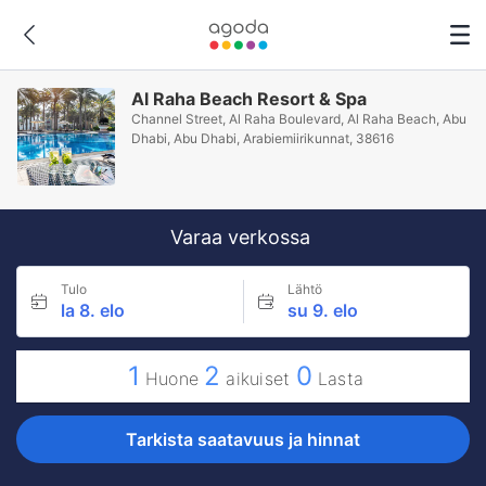
Al Raha Beach Resort & Spa
Channel Street, Al Raha Boulevard, Al Raha Beach, Abu
Dhabi, Abu Dhabi, Arabiemiirikunnat, 38616
Varaa verkossa
Tulo
Lähtö
la 8. elo
su 9. elo
1
2
0
Huone
aikuiset
Lasta
Tarkista saatavuus ja hinnat