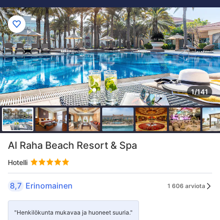
1/141
Al Raha Beach Resort & Spa
Hotelli
8,7
Erinomainen
1 606 arviota
"Henkilökunta mukavaa ja huoneet suuria."