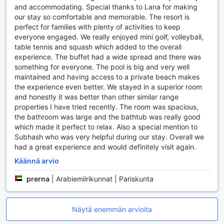
liinavaatteilla ja pyyhkeillä, ja ne tarjoavat myös
and accommodating. Special thanks to Lana for making
mukautettavat pimennysverhot, jotka takaavat rauhallisen
our stay so comfortable and memorable. The resort is
yöunen. Erityisesti erillinen olohuone lisää tilan tuntua ja
perfect for families with plenty of activities to keep
tarjoaa täydellisen paikan rentoutumiseen tai vierailijoiden
everyone engaged. We really enjoyed mini golf, volleyball,
viihdyttämiseen.
table tennis and squash which added to the overall
experience. The buffet had a wide spread and there was
Ruokailumahdollisuudet Al Raha Beach Resort & Spa:ssa
something for everyone. The pool is big and very well
maintained and having access to a private beach makes
Al Raha Beach Resort & Spa tarjoaa vierailleen
the experience even better. We stayed in a superior room
unohtumattoman ruokailukokemuksen, joka vie
and honestly it was better than other similar range
makunautinnot uusiin ulottuvuuksiin. Hotellin ravintola
properties I have tried recently. The room was spacious,
tarjoaa laajan valikoiman herkullisia ruokia, jotka on
the bathroom was large and the bathtub was really good
valmistettu tuoreista ja korkealaatuisista raaka-aineista.
which made it perfect to relax. Also a special mention to
Aamiaisbuffet on täydellinen tapa aloittaa päivä, ja se
Subhash who was very helpful during our stay. Overall we
tarjoaa monia vaihtoehtoja, kuten maukkaita
had a great experience and would definitely visit again.
kontinentaalisia aamiaisherkkuja, jotka varmasti
Käännä arvio
tyydyttävät erilaiset makumieltymykset.
Lisäksi hotellissa on tarjolla 24 tunnin huonepalvelu, joka
prerna
|
Arabiemiirikunnat | Pariskunta
mahdollistaa herkullisten aterioiden nauttimisen omassa
rauhassa. Halal-ruokailuvaihtoehdot varmistavat, että
kaikki vieraat voivat nauttia maukkaista aterioista
Näytä enemmän arvioita
turvallisesti ja mukavasti. Olitpa sitten nauttimassa