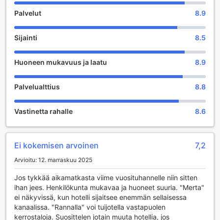
Palvelut
8.9
Al Raha Beach Resort & Spa tarjoaa vierailleen monipuolisia
viihdemahdollisuuksia, jotka tekevät lomasta
unohtumatonta. Vierailla on mahdollisuus nauttia
Sijainti
8.5
rentouttavasta ajasta spa-alueella, jossa on tarjolla erilaisia
hierontapalveluja, kuumia kylpyjä sekä saunoja, jotka
Huoneen mukavuus ja laatu
8.9
tarjoavat täydellisen paikan rentoutua ja ladata akkuja.
Höyryhuoneessa voit nauttia rauhoittavasta ympäristöstä,
joka edistää hyvinvointia ja rentoutumista.
Palvelualttius
8.8
Lisäksi lomakeskuksessa on viihtyisä pelihuone, jossa voit
viettää aikaa ystävien tai perheen kanssa. Yhteinen
Vastinetta rahalle
8.6
oleskelu- ja TV-alue tarjoaa erinomaisen paikan
rentoutumiseen ja viihdyttävien hetkien jakamiseen. Jos
kaipaat ostoksia tai tuliaisia, lahja- ja matkamuistomyymälä
tarjoaa laajan valikoiman paikallisia tuotteita, jotka tuovat
Ei kokemisen arvoinen
7,2
mieleen unohtumattomat lomamuistot. Al Raha Beach
Arvioitu: 12. marraskuu 2025
Resort & Spa on täydellinen kohde, jossa voit nauttia sekä
rentoutumisesta että viihteestä!
Jos tykkää aikamatkasta viime vuosituhannelle niin sitten
ihan jees. Henkilökunta mukavaa ja huoneet suuria. "Merta"
Urheilu- ja vapaa-ajan mahdollisuudet Al Raha Beach
ei näkyvissä, kun hotelli sijaitsee enemmän sellaisessa
Resort & Spassa
kanaalissa. "Rannalla" voi tuijotella vastapuolen
kerrostaloja. Suosittelen jotain muuta hotellia, jos