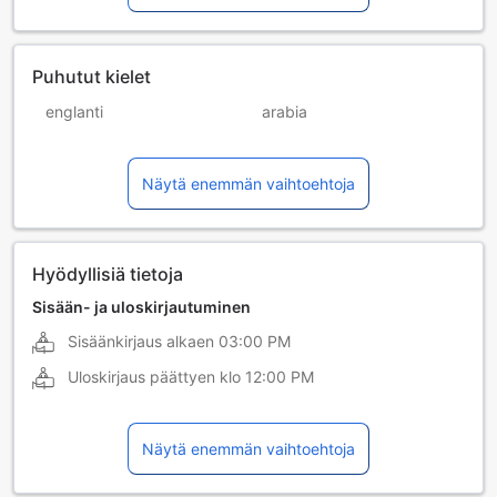
Puhutut kielet
englanti
arabia
bulgaria
espanja
Näytä enemmän vaihtoehtoja
filippiini
hindi
indonesian kieli
italia
japani
kiina (kanton)
Hyödyllisiä tietoja
kiina (mandariini)
kreikka
Sisään- ja uloskirjautuminen
Sisäänkirjaus alkaen
03:00 PM
nepali
ranska
Uloskirjaus päättyen klo
12:00 PM
romania
saksa
sinhali
tamili
Näytä enemmän vaihtoehtoja
thai
ukraina