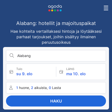
Alabang: hotellit ja majoituspaikat
Hae kohteita vertaillaksesi hintoja ja löytääksesi
parhaat tarjoukset, joihin sisältyy ilmainen
peruutusoikeus
Alabang
Tulo
Lähtö
su 9. elo
ma 10. elo
1
huone,
2
aikuista,
0
Lasta
HAKU