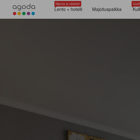
Niputa ja säästä!
Uusi!
Lento + hotelli
Majoituspaikka
Kul