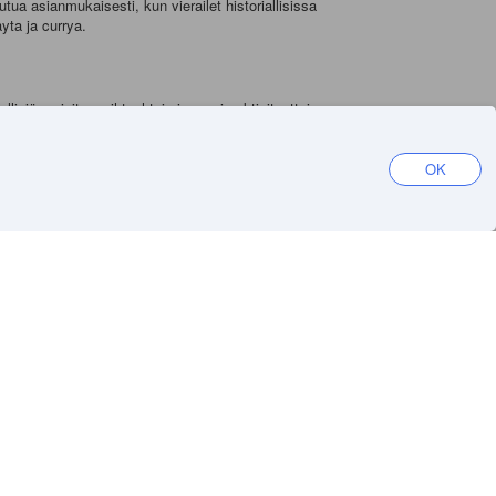
ua asianmukaisesti, kun vierailet historiallisissa
yta ja currya.
llisiä majoitusvaihtoehtoja ja monia aktiviteetteja,
sia hintoja. Jos etsit budjettivaihtoehtoa, Simpang
OK
 Se on grillattu lihavarras, joka on yleensä tarjoiltu
tta omassa tahdissasi. Jos haluat kokea paikallisen
iksi
Hanki sovellus