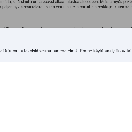
rmista, että sinulla on tarpeeksi aikaa tutustua alueeseen. Muista myös pukeut
aljon hyviä ravintoloita, joissa voit maistella paikallisia herkkuja, kuten sata
a. A'Famosa Resort on yksi suosituimmista hotelleista alueella, joka tarjoaa yle
bia ovat myös hyviä vaihtoehtoja, jotka tarjoavat mukavia huoneita ja kohtuulli
eitä ja muita teknisiä seurantamenetelmiä. Emme käytä analytiikka- tai
aistella paikallisia herkkuja. Satay on yksi alueen suosituimmista ruokalajeista.
uokalaji, joka on täynnä mausteita ja makua.
ä, kuten bussilla tai taksilla. Voit myös vuokrata auton, jos haluat tutkia alue
tta pyöräillen.
8 041
)
>
Malakka Hotellit
(
6 519
)
>
Malacca Hotellit
(
5 883
)
>
Alor Gajah
Kohteet
Ryhdy kumppan