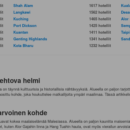
it
Shah Alam
1617 hotellit
Kual
it
Langkawi
1562 hotellit
Desa
it
Kuching
1465 hotellit
Alor
it
Port Dickson
1425 hotellit
Sem
it
Kuantan
1411 hotellit
Taip
it
Genting Highlands
1341 hotellit
Sand
it
Kota Bharu
1232 hotellit
iehtova helmi
n täynnä kulttuurisia ja historiallisia nähtävyyksiä. Alueella on paljon tarjott
osittu kohde, joka houkuttelee matkailijoita ympäri maailmaa. Tässä artikkel
 arvoinen kohde
uavat kokea maalaiselämää Malesiassa. Alueella on paljon kauniita maisemia, joi
et, kuten Alor Gajahin linna ja Hang Tuahin hauta, ovat myös vierailun arvoisia