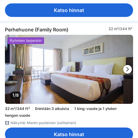
Katso hinnat
Perhehuone (Family Room)
32 m²/344 ft²
Ryhmien tarpeisiin
1/8
32 m²/344 ft²
Enintään 3 aikuista
1 king-vuode ja 1 yhden
hengen vuode
Näkymä: Meren puoleinen (osittainen)
Katso hinnat