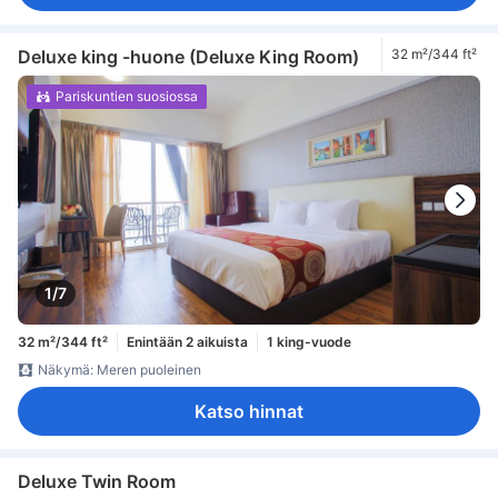
Deluxe king -huone (Deluxe King Room)
32 m²/344 ft²
Pariskuntien suosiossa
1/7
32 m²/344 ft²
Enintään 2 aikuista
1 king-vuode
Näkymä: Meren puoleinen
Katso hinnat
Deluxe Twin Room