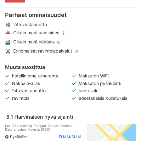
Parhaat ominaisuudet
24h vastaanotto
Oikein hyvä aamiainen
Oikein hyvä näköala
Erinomaiset ravintolapalvelut
Muuta suosittua
hotellin oma uimaranta
Maksuton WiFi
Näköala-allas
Maksuton pysäköinti
24h vastaanotto
kuntosali
ravintola
edestakaisia kuljetuksia
8.1
Harvinaisen hyvä sijainti
Lot 1231 Jalan Kg. Punggai, Bandar Penawar,
Desaru, Johor, Malesia, 81600
Pysäköinti
EI MAKSUJA