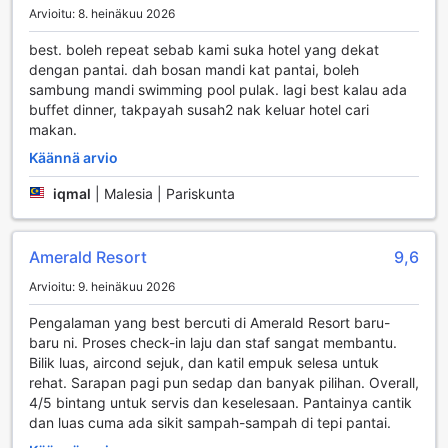
täydellinen paikka, jossa voit yhdistää loman rentoutumisen
Arvioitu: 8. heinäkuu 2026
ja aktiiviset hetket.
best. boleh repeat sebab kami suka hotel yang dekat
Mukavuuspalvelut Amerald Resort Hotelissa
dengan pantai. dah bosan mandi kat pantai, boleh
sambung mandi swimming pool pulak. lagi best kalau ada
Amerald Resort Hotel tarjoaa vierailleen erinomaisia
buffet dinner, takpayah susah2 nak keluar hotel cari
mukavuuspalveluja, jotka tekevät oleskelusta entistä
makan.
miellyttävämpää. Huonepalvelu on saatavilla ympäri
Käännä arvio
vuorokauden, joten voit nauttia herkullisista aterioista
suoraan omassa huoneessasi ilman vaivannäköä. Hotellissa
iqmal
|
Malesia | Pariskunta
on myös turvalliset tallelokerot, joihin voit säilyttää
arvotavarasi rauhassa, sekä päivittäinen siivouspalvelu,
joka pitää huoneesi siistinä ja viihtyisänä.
Amerald Resort
9,6
Lisäksi Amerald Resort Hotelissa on ilmainen Wi-Fi kaikissa
huoneissa sekä julkisissa tiloissa, joten voit pysyä
Arvioitu: 9. heinäkuu 2026
yhteydessä ystäviisi ja perheeseesi tai suunnitella päivän
aktiviteetteja vaivattomasti. Hotelli tarjoaa myös
Pengalaman yang best bercuti di Amerald Resort baru-
matkatavaroiden säilytysmahdollisuuden, mikä helpottaa
baru ni. Proses check-in laju dan staf sangat membantu.
liikkumista, sekä tupakointialueen niille, jotka nauttivat
Bilik luas, aircond sejuk, dan katil empuk selesa untuk
tupakasta. Käytännölliset automaatit ja kätevä lähikauppa
rehat. Sarapan pagi pun sedap dan banyak pilihan. Overall,
varmistavat, että kaikki tarvittava on helposti saatavilla,
4/5 bintang untuk servis dan keselesaan. Pantainya cantik
olipa kyseessä pieni välipala tai matkamuisto. Amerald
dan luas cuma ada sikit sampah-sampah di tepi pantai.
Resort Hotel on täydellinen valinta, jos arvostat mukavuutta