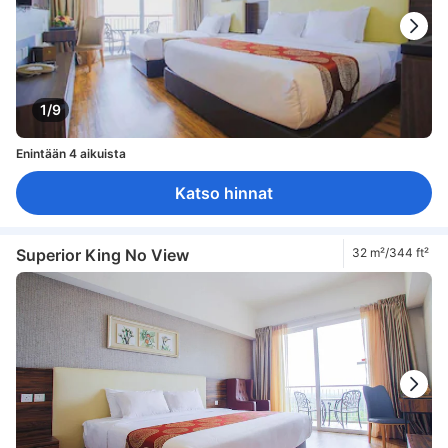
1/9
Enintään 4 aikuista
Katso hinnat
Superior King No View
32 m²/344 ft²