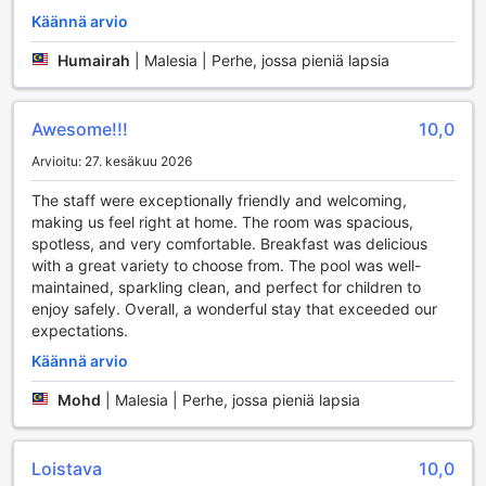
Käännä arvio
Urheilu- ja hyvinvointimahdollisuudet Amerald Resort
Hotelissa
Humairah
|
Malesia | Perhe, jossa pieniä lapsia
Amerald Resort Hotel tarjoaa upeita urheilumahdollisuuksia,
jotka tekevät lomastasi aktiivisen ja virkistävän. Hotellin
Awesome!!!
10,0
moderni kuntosali on varustettu huipputeknologisilla
laitteilla, jotka sopivat niin aloittelijoille kuin
Arvioitu: 27. kesäkuu 2026
kokeneemmillekin kuntoilijoille. Voit nauttia treeneistäsi
The staff were exceptionally friendly and welcoming,
rauhallisessa ympäristössä, jossa on riittävästi tilaa ja valoa,
making us feel right at home. The room was spacious,
mikä tekee jokaisesta harjoituskerrasta miellyttävän
spotless, and very comfortable. Breakfast was delicious
kokemuksen. Kuntosalin käyttö on vieraille täysin ilmaista,
with a great variety to choose from. The pool was well-
joten voit keskittyä omaan hyvinvointiisi ilman ylimääräisiä
maintained, sparkling clean, and perfect for children to
kustannuksia.
enjoy safely. Overall, a wonderful stay that exceeded our
Lisäksi Amerald Resort Hotelin ulkouima-allas ja yksityinen
expectations.
ranta tarjoavat loistavat mahdollisuudet virkistäytymiseen
ja vesiurheiluun. Uima-altaalla voit nauttia auringosta ja
Käännä arvio
rentoutua, tai osallistua erilaisiin vesiaktiviteetteihin, jotka
tekevät lomastasi unohtumatonta. Yksityinen ranta kutsuu
Mohd
|
Malesia | Perhe, jossa pieniä lapsia
sinut nauttimaan merivedestä ja hiekkarannoista, joissa voit
kokeilla erilaisia vesiurheilulajeja tai vain nauttia rauhallisista
kävelyistä meren äärellä. Amerald Resort Hotel on
Loistava
10,0