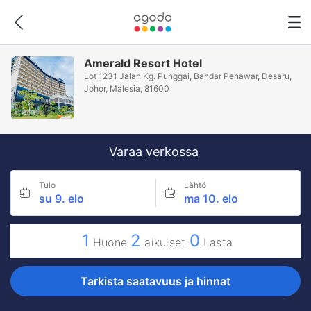
Amerald Resort Hotel
Lot 1231 Jalan Kg. Punggai, Bandar Penawar, Desaru,
Johor, Malesia, 81600
Varaa verkossa
Tulo
Lähtö
su 9. elo
ma 10. elo
1
2
0
Huone
aikuiset
Lasta
Tarkista saatavuus ja hinnat