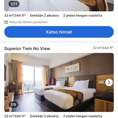
1/11
32 m²/344 ft²
Enintään 2 aikuista
2 yhden hengen vuodetta
Näkymä: Meren puoleinen
Katso hinnat
Superior Twin No View
32 m²/344 ft²
1/9
32 m²/344 ft²
Enintään 2 aikuista
2 yhden hengen vuodetta