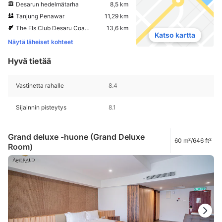
Desarun hedelmätarha
8,5 km
Tanjung Penawar
11,29 km
The Els Club Desaru Coast - Ocean Course
13,6 km
Katso kartta
Näytä läheiset kohteet
Hyvä tietää
Vastinetta rahalle
8.4
Sijainnin pisteytys
8.1
Grand deluxe -huone (Grand Deluxe
60 m²/646 ft²
Room)