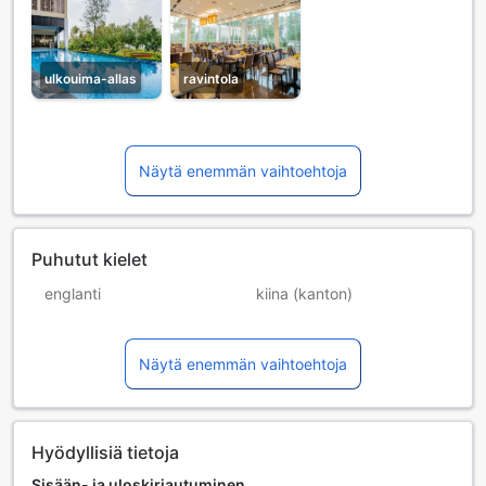
ulkouima-allas
ravintola
Näytä enemmän vaihtoehtoja
Puhutut kielet
englanti
kiina (kanton)
kiina (mandariini)
malaiji
Näytä enemmän vaihtoehtoja
tamili
Hyödyllisiä tietoja
Sisään- ja uloskirjautuminen