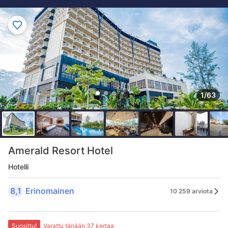
1/63
Amerald Resort Hotel
Hotelli
8,1
Erinomainen
10 259 arviota
Suosittu!
Varattu tänään 37 kertaa