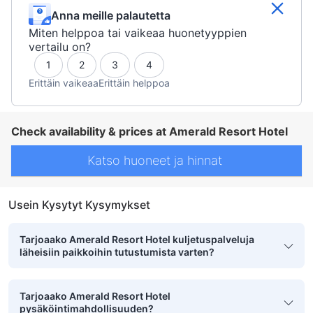
Anna meille palautetta
Miten helppoa tai vaikeaa huonetyyppien
vertailu on?
1
2
3
4
Erittäin vaikeaa
Erittäin helppoa
Check availability & prices at Amerald Resort Hotel
Katso huoneet ja hinnat
Usein Kysytyt Kysymykset
Tarjoaako Amerald Resort Hotel kuljetuspalveluja
läheisiin paikkoihin tutustumista varten?
Tarjoaako Amerald Resort Hotel
pysäköintimahdollisuuden?