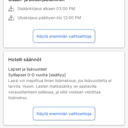
Sisäänkirjaus alkaen
03:00 PM
Uloskirjaus päättyen klo
12:00 PM
Näytä enemmän vaihtoehtoja
Hotelli säännöt
Lapset ja lisävuoteet
Sylilapset 0–0 vuotta [sisältyy]
Lapsi voi majoittua ilman lisämaksua, jos lisävuodetta ei
tarvita. Huom. Lasten matkasänky on saatavilla
varaustilanteen salliessa, ja siitä voidaan veloittaa
lisämaksu.
Lapset 1–1 vuotta [sisältyy]
Lapsi majoittuu ilmaiseksi, jos nukkuu jo olemassa olevilla
Näytä enemmän vaihtoehtoja
vuoteilla. Huomaa: jos tarvitset pinnasängyn, siitä voidaan
veloittaa erikseen.
Yli 2-vuotiaat vieraat katsotaan aikuisiksi.