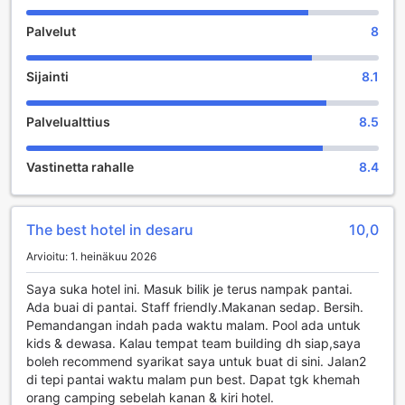
Palvelut
8
Viihdemahdollisuudet Amerald Resort Hotelissa
Amerald Resort Hotel Desarussa tarjoaa vierailleen
Sijainti
8.1
unohtumatonta viihdettä kauniissa ympäristössä. Hotellin
upea puutarha on täydellinen paikka rentoutumiseen ja
Palvelualttius
8.5
virkistäytymiseen. Vihreiden nurmikoiden ja värikkäiden
kukkien keskellä vieraat voivat nauttia rauhallisista
kävelyistä tai vain istua ja ihailla luonnon kauneutta.
Vastinetta rahalle
8.4
Puutarhassa on myös mukautettuja istuinalueita, joissa voit
nauttia auringosta tai viettää aikaa ystävien ja perheen
kanssa.
The best hotel in desaru
10,0
Lisäksi Amerald Resort Hotel tarjoaa monia aktiviteetteja,
jotka tekevät lomastasi ikimuistoisen. Hotellin alueella on
Arvioitu: 1. heinäkuu 2026
mahdollisuus osallistua erilaisiin ulkoilma-aktiviteetteihin,
kuten joogaan ja meditaatioon, jotka auttavat sinua
Saya suka hotel ini. Masuk bilik je terus nampak pantai.
rentoutumaan ja löytämään sisäisen rauhan. Puutarhassa
Ada buai di pantai. Staff friendly.Makanan sedap. Bersih.
järjestetään myös säännöllisesti kulttuuri- ja
Pemandangan indah pada waktu malam. Pool ada untuk
viihdetapahtumia, joissa voit kokea paikallista kulttuuria ja
kids & dewasa. Kalau tempat team building dh siap,saya
perinteitä. Amerald Resort Hotel on täydellinen paikka
boleh recommend syarikat saya untuk buat di sini. Jalan2
nauttia sekä rauhallisista että virkistävistä hetkistä
di tepi pantai waktu malam pun best. Dapat tgk khemah
kauniissa luonnon ympäröimässä ympäristössä.
orang camping sebelah kanan & kiri hotel.