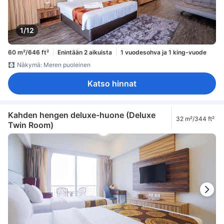
1/12
60 m²/646 ft²
Enintään 2 aikuista
1 vuodesohva ja 1 king-vuode
Näkymä: Meren puoleinen
Katso hinnat
Kahden hengen deluxe-huone (Deluxe
32 m²/344 ft²
Twin Room)