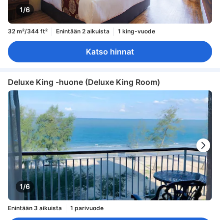
1/6
32 m²/344 ft²
Enintään 2 aikuista
1 king-vuode
Katso hinnat
Deluxe King -huone (Deluxe King Room)
1/6
Enintään 3 aikuista
1 parivuode