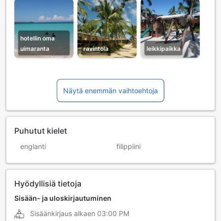
hotellin oma
uimaranta
ravintola
leikkipaikka
Näytä enemmän vaihtoehtoja
Puhutut kielet
englanti
filippiini
Hyödyllisiä tietoja
Sisään- ja uloskirjautuminen
Sisäänkirjaus alkaen
03:00 PM