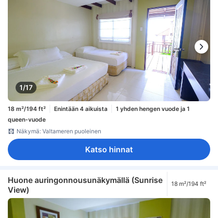
1/17
18 m²/194 ft²
Enintään 4 aikuista
1 yhden hengen vuode ja 1
queen-vuode
Näkymä: Valtameren puoleinen
Katso hinnat
Huone auringonnousunäkymällä (Sunrise
18 m²/194 ft²
View)