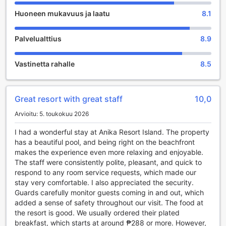
rauhoittavaa drinkkiä tai haluamassa kokeilla paikallisia
Huoneen mukavuus ja laatu
8.1
erikoisuuksia, baarin ystävällinen henkilökunta on aina
valmiina palvelemaan sinua. Baari on myös loistava
sosiaalinen tila, jossa voit tavata muita vieraita ja jakaa
Palvelualttius
8.9
kokemuksia saaren kauneudesta.
Rentoutumista kaipaaville Anika Island Resort tarjoaa myös
Vastinetta rahalle
8.5
rentouttavia hierontapalveluja, jotka auttavat sinua
unohtamaan arjen kiireet. Kokenut henkilökunta tarjoaa
erilaisia hierontahoitoja, jotka on suunniteltu virkistämään
kehoa ja mieltä. Tämä on täydellinen tapa nauttia lomastasi
Great resort with great staff
10,0
ja ladata akkuja.
Arvioitu: 5. toukokuu 2026
Lisäksi resortissa on yhteinen oleskelutila ja televisioalue,
jossa vieraat voivat rentoutua ja nauttia elokuvista tai
I had a wonderful stay at Anika Resort Island. The property
urheilutapahtumista. Tämä yhteinen tila on ihanteellinen
has a beautiful pool, and being right on the beachfront
paikka viettää aikaa perheen tai ystävien kanssa, jakaa
makes the experience even more relaxing and enjoyable.
tarinoita ja luoda unohtumattomia muistoja. Anika Island
The staff were consistently polite, pleasant, and quick to
Resortin viihdepalvelut tekevät lomastasi täydellisen ja
respond to any room service requests, which made our
tarjoavat elämyksiä, joita et unohda.
stay very comfortable. I also appreciated the security.
Guards carefully monitor guests coming in and out, which
Urheilumahdollisuudet Anika Island Resortissa
added a sense of safety throughout our visit. The food at
the resort is good. We usually ordered their plated
Anika Island Resort tarjoaa upeita urheilumahdollisuuksia,
breakfast, which starts at around ₱288 or more. However,