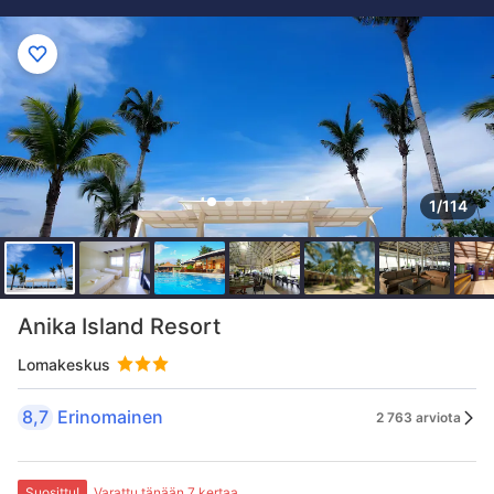
1/114
Anika Island Resort
Lomakeskus
8,7
Erinomainen
2 763 arviota
Suosittu!
Varattu tänään 7 kertaa