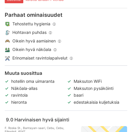
Parhaat ominaisuudet
Tehostettu hygienia
Hohtavan puhdas
Oikein hyvä aamiainen
Oikein hyvä näköala
Erinomaiset ravintolapalvelut
Muuta suosittua
hotellin oma uimaranta
Maksuton WiFi
Näköala-allas
Maksuton pysäköinti
ravintola
baari
hieronta
edestakaisia kuljetuksia
9.0
Harvinaisen hyvä sijainti
F. Roska St., Bantayan-saari, Cebu, Cebu,
Filippiinit, 6047