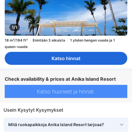
1/1
18 m²/194 ft²
Enintään 3 aikuista
1 yhden hengen vuode ja 1
queen-vuode
Katso hinnat
Check availability & prices at Anika Island Resort
Katso huoneet ja hinnat
Usein Kysytyt Kysymykset
Mitä ruokapaikkoja Anika Island Resort tarjoaa?