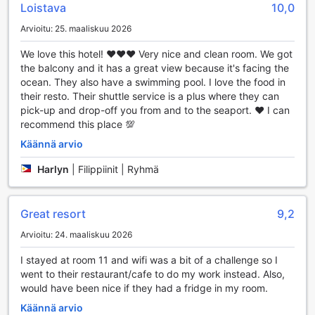
parkkeerattu lähellä majoitustasi.
Loistava
10,0
Lisäksi Anika Island Resort tarjoaa kätevän shuttle-
Arvioitu: 25. maaliskuu 2026
palvelun, joka helpottaa liikkumista ympäröivässä alueessa.
Shuttle-bussi vie sinut nopeasti ja mukavasti tärkeimpiin
We love this hotel! ♥️♥️♥️ Very nice and clean room. We got
nähtävyyksiin ja aktiviteetteihin, joten voit keskittyä vain
the balcony and it has a great view because it's facing the
rentoutumiseen ja saaren kauneudesta nauttimiseen. Olitpa
ocean. They also have a swimming pool. I love the food in
sitten matkalla paikallisiin ravintoloihin tai tutkimassa upeita
their resto. Their shuttle service is a plus where they can
rantoja, hotellin kuljetusratkaisut tekevät matkustamisesta
pick-up and drop-off you from and to the seaport. ♥️ I can
vaivatonta ja nautinnollista.
recommend this place 💯
Anika Island Resortin Huoneen Mukavuudet
Käännä arvio
Harlyn
|
Filippiinit | Ryhmä
Anika Island Resort tarjoaa vierailleen ensiluokkaiset
huoneen mukavuudet, jotka tekevät oleskelusta
unohtumatonta. Jokaisessa huoneessa on tehokas
Great resort
9,2
ilmastointi, joka takaa miellyttävän lämpötilan riippumatta
siitä, kuinka kuuma päivä ulkona on. Huoneet on varustettu
Arvioitu: 24. maaliskuu 2026
modernilla televisiolla, joka tarjoaa laajan valikoiman
satelliitti- ja kaapelikanavia, joten voit nauttia
I stayed at room 11 and wifi was a bit of a challenge so I
suosikkiohjelmistasi ja elokuvistasi täysin rinnoin.
went to their restaurant/cafe to do my work instead. Also,
Lisäksi huoneissa on oma parveke tai terassi, josta avautuu
would have been nice if they had a fridge in my room.
upea näkymä ympäröivään trooppiseen luontoon. Tämä
Käännä arvio
tarjoaa täydellisen paikan rentoutua ja nauttia aamukahvia