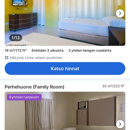
1/13
16 m²/172 ft²
Enintään 3 aikuista
2 yhden hengen vuodetta
Näkymä: Uima-altaan puoleinen
Katso hinnat
Perhehuone (Family Room)
30 m²/323 ft²
Ryhmien tarpeisiin