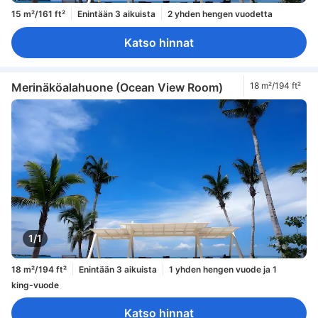
15 m²/161 ft²
Enintään 3 aikuista
2 yhden hengen vuodetta
Katso hinnat
Merinäköalahuone (Ocean View Room)
18 m²/194 ft²
1/1
18 m²/194 ft²
Enintään 3 aikuista
1 yhden hengen vuode ja 1
king-vuode
Katso hinnat