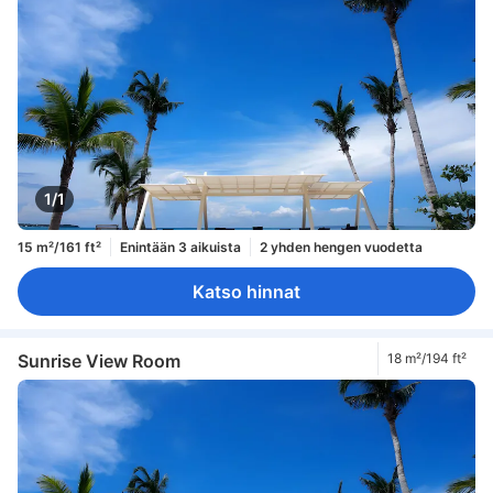
1/1
15 m²/161 ft²
Enintään 3 aikuista
2 yhden hengen vuodetta
Katso hinnat
Sunrise View Room
18 m²/194 ft²