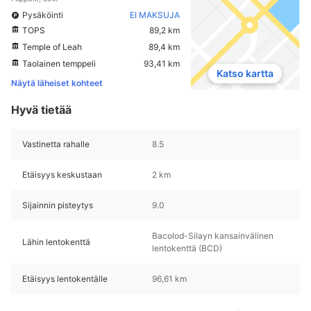
Pysäköinti
EI MAKSUJA
TOPS
89,2 km
Temple of Leah
89,4 km
Taolainen temppeli
93,41 km
Katso kartta
Näytä läheiset kohteet
Hyvä tietää
Vastinetta rahalle
8.5
Etäisyys keskustaan
2 km
Sijainnin pisteytys
9.0
Bacolod-Silayn kansainvälinen
Lähin lentokenttä
lentokenttä (BCD)
Etäisyys lentokentälle
96,61 km