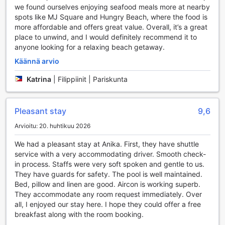
jotka tekevät lomastasi unohtumatonta. Vieraillessasi tässä
we found ourselves enjoying seafood meals more at nearby
paratiisissa voit nauttia virkistävästä ulkouima-altaasta,
spots like MJ Square and Hungry Beach, where the food is
joka on täydellinen paikka rentoutua auringonpaisteessa tai
more affordable and offers great value. Overall, it’s a great
uida virkistävän uintireissun jälkeen. Uima-altaan ympärillä
place to unwind, and I would definitely recommend it to
on mukavia aurinkotuoleja, joissa voit nauttia eksoottisista
anyone looking for a relaxing beach getaway.
juomista ja ihailla kauniita merinäköaloja.
Yksityinen ranta on toinen Anika Island Resortin helmi, joka
Käännä arvio
tarjoaa erinomaiset mahdollisuudet vesiurheiluun. Rannalla
Katrina
|
Filippiinit | Pariskunta
voit kokeilla sukellusta ja tutustua Filippiinien upeisiin
vedenalaisiin maailmoihin. Sukellusretket vievät sinut
värikkäiden koralliriuttojen ja monimuotoisen merielämän
Pleasant stay
9,6
äärelle, ja asiantuntevat oppaat varmistavat, että saat
parhaan mahdollisen kokemuksen. Anika Island Resort on
Arvioitu: 20. huhtikuu 2026
täydellinen paikka aktiiviselle lomailijalle, joka arvostaa sekä
rentoutumista että seikkailua luonnon kauneudessa.
We had a pleasant stay at Anika. First, they have shuttle
service with a very accommodating driver. Smooth check-
Anika Island Resortin Kätevyyspalvelut
in process. Staffs were very soft spoken and gentle to us.
They have guards for safety. The pool is well maintained.
Anika Island Resort tarjoaa vierailleen monipuolisia
Bed, pillow and linen are good. Aircon is working superb.
kätevyyspalveluja, jotka tekevät lomasta entistä
They accommodate any room request immediately. Over
miellyttävämmän ja huolettomamman. Huonepalvelu on
all, I enjoyed our stay here. I hope they could offer a free
saatavilla ympäri vuorokauden, joten voit nauttia
breakfast along with the room booking.
herkullisista aterioista ja juomista omassa rauhassa. Olipa