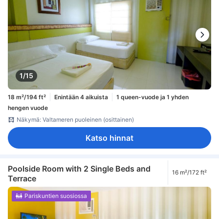
1/15
18 m²/194 ft²
Enintään 4 aikuista
1 queen-vuode ja 1 yhden
hengen vuode
Näkymä: Valtameren puoleinen (osittainen)
Katso hinnat
Poolside Room with 2 Single Beds and
16 m²/172 ft²
Terrace
Pariskuntien suosiossa