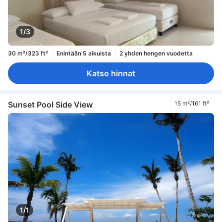
1/3
30 m²/323 ft²
Enintään 5 aikuista
2 yhden hengen vuodetta
Katso hinnat
Sunset Pool Side View
15 m²/161 ft²
1/1