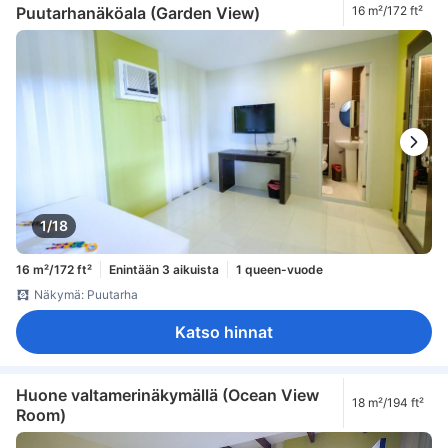
Puutarhanäköala (Garden View)
16 m²/172 ft²
1/18
16 m²/172 ft²
Enintään 3 aikuista
1 queen-vuode
Näkymä: Puutarha
Katso hinnat
Huone valtamerinäkymällä (Ocean View
18 m²/194 ft²
Room)