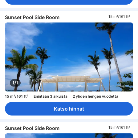
Sunset Pool Side Room
15 m²/161 ft²
1/1
15 m²/161 ft²
Enintään 3 aikuista
2 yhden hengen vuodetta
Katso hinnat
Sunset Pool Side Room
15 m²/161 ft²