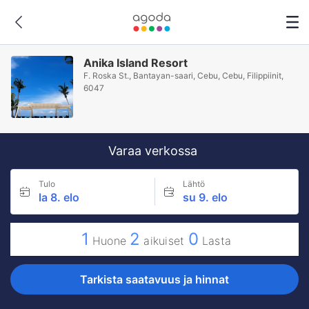
Anika Island Resort
F. Roska St., Bantayan-saari, Cebu, Cebu, Filippiinit,
6047
Varaa verkossa
Tulo
Lähtö
la 8. elo
su 9. elo
1
2
0
Huone
aikuiset
Lasta
Tarkista saatavuus ja hinnat