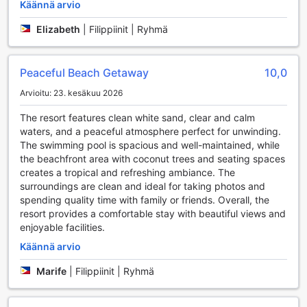
Käännä arvio
kyseessä aamiainen sängyssä tai myöhäinen iltapala,
henkilökunta on valmis palvelemaan sinua.
Elizabeth
|
Filippiinit | Ryhmä
Lisäksi turvallisuus on ensisijainen huolenaihe, ja siksi
resortissa on käytössä turvallisuuslaatuiset tallelokerot,
joissa voit säilyttää arvotavaroitasi huoletta. Concierge-
Peaceful Beach Getaway
10,0
palvelut ovat myös käytettävissäsi, jotta voit saada apua
retkien ja aktiviteettien suunnittelussa. Ilmainen Wi-Fi-
Arvioitu: 23. kesäkuu 2026
yhteys julkisissa tiloissa varmistaa, että pysyt yhteydessä
The resort features clean white sand, clear and calm
ystäviisi ja perheeseesi, ja matkatavaroiden
waters, and a peaceful atmosphere perfect for unwinding.
säilytysmahdollisuus helpottaa liikkumista ja rentoutumista
The swimming pool is spacious and well-maintained, while
ilman ylimääräistä painolastia. Anika Island Resort on
the beachfront area with coconut trees and seating spaces
täydellinen valinta, jos arvostat mukavuutta ja
creates a tropical and refreshing ambiance. The
käytännöllisyyttä lomasi aikana.
surroundings are clean and ideal for taking photos and
spending quality time with family or friends. Overall, the
Kuljetuspalvelut Anika Island Resortissa
resort provides a comfortable stay with beautiful views and
enjoyable facilities.
Anika Island Resort tarjoaa erinomaiset kuljetuspalvelut,
jotka tekevät vierailustasi mahdollisimman vaivattoman ja
Käännä arvio
miellyttävän. Hotellin alueella on tilava ja turvallinen
pysäköintialue, jossa vieraat voivat itse pysäköidä autonsa
Marife
|
Filippiinit | Ryhmä
ilman lisäkustannuksia. Tämä tarkoittaa, että voit nauttia
lomastasi huoletta, tietäen, että autosi on turvallisesti