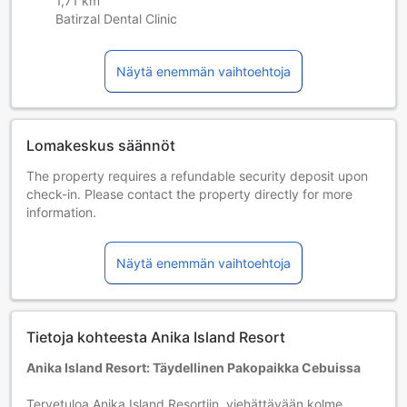
1,71 km
Batirzal Dental Clinic
Näytä enemmän vaihtoehtoja
Lomakeskus säännöt
The property requires a refundable security deposit upon
check-in. Please contact the property directly for more
information.
Lapset ja lisävuoteet
Sylilapset 0–2 vuotta [sisältyy]
Näytä enemmän vaihtoehtoja
Lapsi voi majoittua ilman lisämaksua, jos lisävuodetta ei
tarvita. Huom. Lasten matkasänky on saatavilla
varaustilanteen salliessa, ja siitä voidaan veloittaa
lisämaksu.
Tietoja kohteesta Anika Island Resort
Lapset 3–9 vuotta [sisältyy]
Lapsi majoittuu ilmaiseksi, jos nukkuu jo olemassa olevilla
Anika Island Resort: Täydellinen Pakopaikka Cebuissa
vuoteilla. Huomaa: jos tarvitset pinnasängyn, siitä voidaan
veloittaa erikseen.
Tervetuloa Anika Island Resortiin, viehättävään kolmen