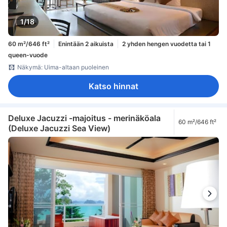
1/18
60 m²/646 ft²
Enintään 2 aikuista
2 yhden hengen vuodetta tai 1
queen-vuode
Näkymä: Uima-altaan puoleinen
Katso hinnat
Deluxe Jacuzzi -majoitus - merinäköala
60 m²/646 ft²
(Deluxe Jacuzzi Sea View)