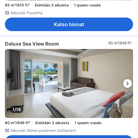
85 m²/915 ft²
Enintään 3 aikuista
1 queen-vuode
Näkymä: Puutarha
Katso hinnat
Deluxe Sea View Room
60 m²/646 ft²
1/18
60 m²/646 ft²
Enintään 3 aikuista
1 queen-vuode
Näkymä: Meren puoleinen (osittainen)