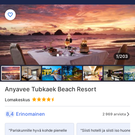
1/203
Anyavee Tubkaek Beach Resort
Lomakeskus
8,4
Erinomainen
2 969 arviota
"Pariskunnille hyvä kohde pienelle
"Siisti hotelli ja siisti iso huone."