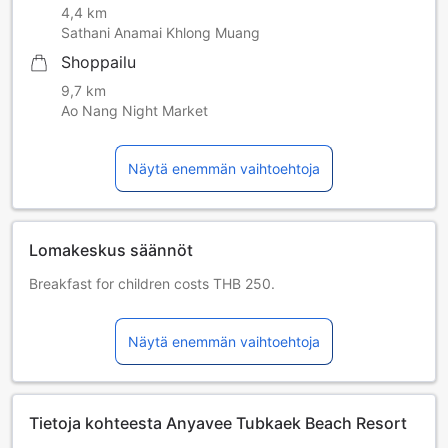
4,4 km
Sathani Anamai Khlong Muang
Shoppailu
9,7 km
Ao Nang Night Market
Näytä enemmän vaihtoehtoja
Lomakeskus säännöt
Breakfast for children costs THB 250.
Children aged 4-11 years old can share the existing
bedding with additional charge at 400 THB per person per
Näytä enemmän vaihtoehtoja
night will be pay at the property.
Lapset ja lisävuoteet
Sylilapset 0–2 vuotta [sisältyy]
Lapsi voi majoittua ilman lisämaksua, jos lisävuodetta ei
Tietoja kohteesta Anyavee Tubkaek Beach Resort
tarvita. Huom. Lasten matkasänky on saatavilla