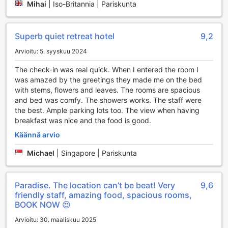
upeisiin vedenalaisiin maisemiin. Anyavee Tubkaek Beach
Mihai
|
Iso-Britannia | Pariskunta
Resort on täydellinen valinta aktiiviselle lomailijalle, joka
arvostaa laadukkaita urheilumahdollisuuksia kauniissa
ympäristössä.
Superb quiet retreat hotel
9,2
Arvioitu: 5. syyskuu 2024
Anyavee Tubkaek Beach Resortin Mukavuuspalvelut
The check-in was real quick. When I entered the room I
Anyavee Tubkaek Beach Resort tarjoaa vierailleen kattavat
was amazed by the greetings they made me on the bed
mukavuuspalvelut, jotka tekevät lomasta vaivattoman ja
with stems, flowers and leaves. The rooms are spacious
miellyttävän. Hotellin huonepalvelu mahdollistaa herkullisten
and bed was comfy. The showers works. The staff were
aterioiden nauttimisen omassa rauhassa, kun taas
the best. Ample parking lots too. The view when having
päivittäinen siivous takaa, että huoneesi pysyy aina siistinä
breakfast was nice and the food is good.
ja viihtyisänä. Jos matkatavaroiden kanssa on ongelmia,
hotellin matkatavarasäilytys helpottaa liikkumista ja antaa
Käännä arvio
mahdollisuuden nauttia lomasta ilman ylimääräistä
Michael
|
Singapore | Pariskunta
painolastia.
Lisäksi Anyavee Tubkaek Beach Resort tarjoaa
asiakkailleen turvallisuuden tunteen tallelokeroiden avulla,
Paradise. The location can’t be beat! Very
9,6
joissa arvotavarat voi säilyttää huoletta. Hotellin concierge-
friendly staff, amazing food, spacious rooms,
palvelu on aina valmiina auttamaan, olipa kyseessä retkien
BOOK NOW 😍
järjestäminen tai paikallisten nähtävyyksien
suositteleminen. Ilmainen Wi-Fi kaikissa huoneissa sekä
Arvioitu: 30. maaliskuu 2025
julkisissa tiloissa varmistaa, että vieraat pysyvät