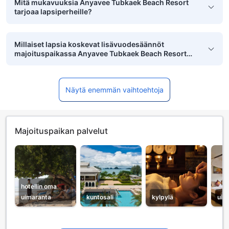
Mitä mukavuuksia Anyavee Tubkaek Beach Resort
tarjoaa lapsiperheille?
Millaiset lapsia koskevat lisävuodesäännöt
majoituspaikassa Anyavee Tubkaek Beach Resort
on?
Näytä enemmän vaihtoehtoja
Majoituspaikan palvelut
hotellin oma
uimaranta
kuntosali
kylpylä
uim