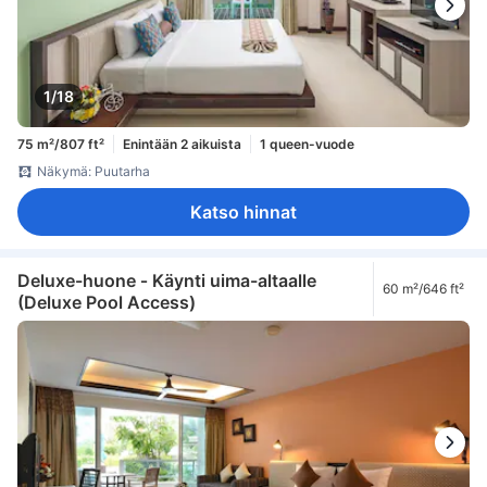
1/18
75 m²/807 ft²
Enintään 2 aikuista
1 queen-vuode
Näkymä: Puutarha
Katso hinnat
Deluxe-huone ‑ Käynti uima-altaalle
60 m²/646 ft²
(Deluxe Pool Access)