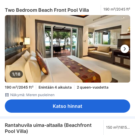
Two Bedroom Beach Front Pool Villa
190 m²/2045 ft²
1/18
190 m²/2045 ft²
Enintään 4 aikuista
2 queen-vuodetta
Näkymä: Meren puoleinen
Katso hinnat
Rantahuvila uima-altaalla (Beachfront
150 m²/1615
Pool Villa)
ft²