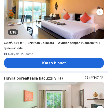
1/18
60 m²/646 ft²
Enintään 2 aikuista
2 yhden hengen vuodetta tai 1
queen-vuode
Näkymä: Puutarha
Katso hinnat
Huvila porealtaalla (jacuzzi villa)
75 m²/807 ft²