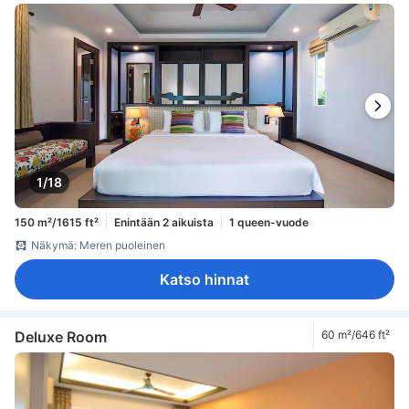
1/18
150 m²/1615 ft²
Enintään 2 aikuista
1 queen-vuode
Näkymä: Meren puoleinen
Katso hinnat
Deluxe Room
60 m²/646 ft²