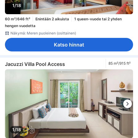
1/18
60 m²/646 ft²
Enintään 2 aikuista
1 queen-vuode tai 2 yhden
hengen vuodetta
Näkymä: Meren puoleinen (osittainen)
Katso hinnat
Jacuzzi Villa Pool Access
85 m²/915 ft²
1/18