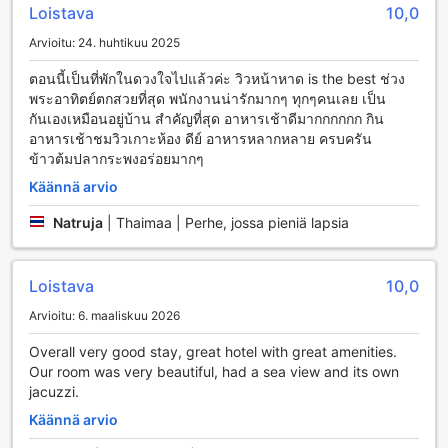
Loistava
10,0
löydät ainutlaatuisia matkamuistoja ja lahjoja, jotka tuovat
mieleen unohtumattomat hetket Krabissa. Anyavee
Arvioitu: 24. huhtikuu 2025
Tubkaek Beach Resort on täydellinen paikka, jossa viihde ja
rentoutuminen yhdistyvät saumattomasti.
ตอนนี้เป็นที่พักในดวงใจไปแล้วค่ะ วิวหน้าหาด is the best ช่วง
พระอาทิตย์ตกสวยที่สุด พนักงานน่ารักมากๆ ทุกๆคนเลย เป็น
Urheilumahdollisuudet Anyavee Tubkaek Beach
กันเองเหมือนอยู่บ้าน สำคัญที่สุด อาหารเช้าดีมากกกกกก กิน
Resortissa
อาหารเช้าชมวิวเกาะห้อง ดีย์ อาหารหลากหลาย ครบครัน
ข้าวต้มปลากระพงอร่อยมากๆ
Anyavee Tubkaek Beach Resort tarjoaa upeita
Käännä arvio
urheilumahdollisuuksia, jotka tekevät lomastasi aktiivisen ja
unohtumattoman. Hotellin sisäuima-allas on täydellinen
Natruja
|
Thaimaa | Perhe, jossa pieniä lapsia
paikka nauttia uimisesta säästä riippumatta, ja se tarjoaa
rauhallisen ympäristön rentoutumiseen. Ulkouima-allas taas
kutsuu sinut nauttimaan auringosta ja virkistävästä
Loistava
10,0
vedestä, samalla kun voit nauttia virkistäviä juomia hotellin
poolside-barista.
Arvioitu: 6. maaliskuu 2026
Hotellin oma golfkenttä tarjoaa golfarin unelmat, sillä se
Overall very good stay, great hotel with great amenities.
sijaitsee kauniissa ympäristössä, joka inspiroi pelaamaan.
Our room was very beautiful, had a sea view and its own
Vesiurheilun ystäville resortti tarjoaa monia mahdollisuuksia,
jacuzzi.
kuten ei-moottoroituja vesilajeja, joihin kuuluu esimerkiksi
kajakkimelonta. Yksityinen ranta on täydellinen paikka
Käännä arvio
nauttia auringosta tai kokeilla sukellusta, joka vie sinut