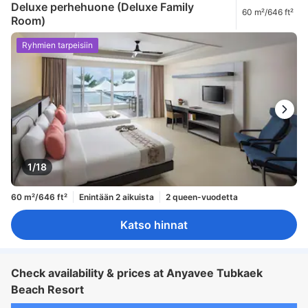
Deluxe perhehuone (Deluxe Family
60 m²/646 ft²
Room)
Ryhmien tarpeisiin
1/18
60 m²/646 ft²
Enintään 2 aikuista
2 queen-vuodetta
Katso hinnat
Check availability & prices at Anyavee Tubkaek
Beach Resort