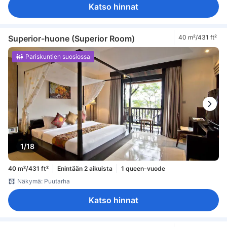
Katso hinnat
Superior-huone (Superior Room)
40 m²/431 ft²
Pariskuntien suosiossa
1/18
40 m²/431 ft²
Enintään 2 aikuista
1 queen-vuode
Näkymä: Puutarha
Katso hinnat