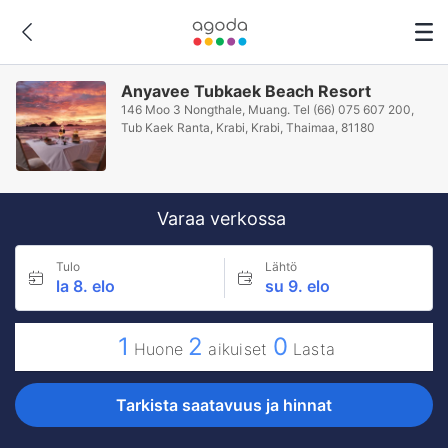
Anyavee Tubkaek Beach Resort
146 Moo 3 Nongthale, Muang. Tel (66) 075 607 200,
Tub Kaek Ranta, Krabi, Krabi, Thaimaa, 81180
Varaa verkossa
Tulo
Lähtö
la 8. elo
su 9. elo
1
2
0
Huone
aikuiset
Lasta
Tarkista saatavuus ja hinnat