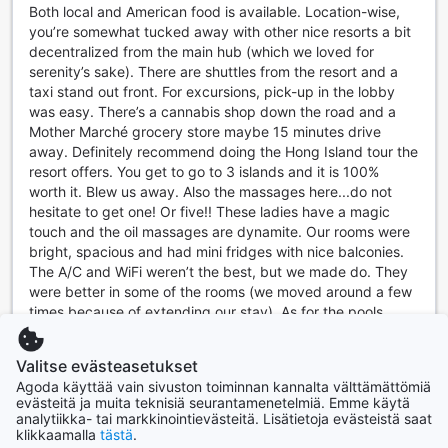
omaa autoa käyttävät vieraat voivat nauttia huoletonta
Both local and American food is available. Location-wise,
lomaa. Lisäksi hotellissa on valet-parking -palvelu, joka
you’re somewhat tucked away with other nice resorts a bit
takaa, että autosi on turvallisesti ja kätevästi parkissa, jotta
decentralized from the main hub (which we loved for
voit keskittyä nauttimaan lomastasi.
serenity’s sake). There are shuttles from the resort and a
taxi stand out front. For excursions, pick-up in the lobby
Mukavuudet Anyavee Tubkaek Beach Resortin
was easy. There’s a cannabis shop down the road and a
Huoneissa
Mother Marché grocery store maybe 15 minutes drive
away. Definitely recommend doing the Hong Island tour the
Anyavee Tubkaek Beach Resort tarjoaa vierailleen
resort offers. You get to go to 3 islands and it is 100%
ensiluokkaiset huoneet, joissa yhdistyvät moderni
worth it. Blew us away. Also the massages here...do not
mukavuus ja rauhoittava ympäristö. Jokaisessa huoneessa
hesitate to get one! Or five!! These ladies have a magic
on ilmastointi, joka takaa miellyttävän sisäilman riippumatta
touch and the oil massages are dynamite. Our rooms were
ulkolämpötilasta. Vieraat voivat nauttia rentoutumisesta
bright, spacious and had mini fridges with nice balconies.
kylpytakeissa ja nauttia virvokkeita minibaareista, jotka on
The A/C and WiFi weren’t the best, but we made do. They
varustettu kattavilla juomavaihtoehdoilla. Huoneissa on
were better in some of the rooms (we moved around a few
myös jääkaappi, joka mahdollistaa tuoreiden juomien ja
times because of extending our stay). As for the pools,
välipaloiden säilyttämisen. Mukavuudet jatkuvat, sillä
delightful, great environment, clean, loungers, not too busy,
jokaisessa huoneessa on hiustenkuivaaja, televisio satelliitti-
no complaints at all. There’s more I could say but I’ll leave it
Valitse evästeasetukset
ja kaapelikanavilla sekä kahvin ja teen valmistukseen
at that! We almost got deterred by bad reviews on Google
Agoda käyttää vain sivuston toiminnan kannalta välttämättömiä
tarkoitettu laite, jotta vieraat voivat nauttia lämpimistä
but are so grateful we saw past them. It’s true the facilities
evästeitä ja muita teknisiä seurantamenetelmiä. Emme käytä
juomista omassa rauhassaan.
show some wear and tear and aren’t the newest, but that
analytiikka- tai markkinointievästeitä. Lisätietoja evästeistä saat
Lisäksi huoneissa on oma parveke tai terassi, jolta avautuu
didn’t really bother us. Highly recommend a nice, long stay
klikkaamalla
tästä
.