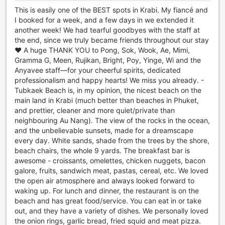
yhteydessä ja voivat jakaa lomakuviaan ystävien kanssa.
This is easily one of the BEST spots in Krabi. My fiancé and
Hotellissa on myös merkitty tupakointialue, mikä takaa, että
I booked for a week, and a few days in we extended it
kaikki vieraat voivat nauttia rauhastaan ja
another week! We had tearful goodbyes with the staff at
mukavuudestaan.
the end, since we truly became friends throughout our stay
❤️ A huge THANK YOU to Pong, Sok, Wook, Ae, Mimi,
Kuljetuspalvelut Anyavee Tubkaek Beach Resortissa
Gramma G, Meen, Rujikan, Bright, Poy, Yinge, Wi and the
Anyavee staff—for your cheerful spirits, dedicated
Anyavee Tubkaek Beach Resort tarjoaa vierailleen
professionalism and happy hearts! We miss you already. -
erinomaiset kuljetuspalvelut, jotka tekevät matkustamisesta
Tubkaek Beach is, in my opinion, the nicest beach on the
vaivatonta ja miellyttävää. Hotelli järjestää kätevät
main land in Krabi (much better than beaches in Phuket,
lentokenttäkuljetukset, jolloin voit saapua ja lähteä ilman
and prettier, cleaner and more quiet/private than
stressiä. Olitpa sitten matkalla lomalle tai liikematkalle, voit
neighbouring Au Nang). The view of the rocks in the ocean,
luottaa siihen, että henkilökunta on valmiina auttamaan
and the unbelievable sunsets, made for a dreamscape
sinua kaikissa kuljetustarpeissasi. Lisäksi hotellissa on
every day. White sands, shade from the trees by the shore,
käytettävissä taksipalvelu, joka takaa nopean ja helpon
beach chairs, the whole 9 yards. The breakfast bar is
pääsyn ympäröiville alueille ja nähtävyyksiin.
awesome - croissants, omelettes, chicken nuggets, bacon
Anyavee Tubkaek Beach Resortissa on myös tarjolla
galore, fruits, sandwich meat, pastas, cereal, etc. We loved
monipuolisia retkipaketteja, jotka mahdollistavat
the open air atmosphere and always looked forward to
tutustumisen Krabin kauniisiin maisemiin ja kulttuuriin. Voit
waking up. For lunch and dinner, the restaurant is on the
varata retkiä suoraan hotellilta, mikä tekee
beach and has great food/service. You can eat in or take
matkasuunnitelmista joustavia ja vaivattomia. Hotellin
out, and they have a variety of dishes. We personally loved
alueella on myös ilmainen pysäköintimahdollisuus, joten
the onion rings, garlic bread, fried squid and meat pizza.