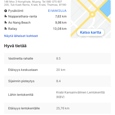
146 Moo 3 Nongthale, Muang. Tel (66) 075 607
200, Tub Kaek Ranta, Krabi, Krabi, Thaimaa, 81180
Pysäköinti
EI MAKSUJA
Nopparathara-ranta
7,63 km
Ao Nang Beach
9,98 km
Railay
13,08 km
Katso kartta
Näytä läheiset kohteet
Hyvä tietää
Vastinetta rahalle
8.5
Etäisyys keskustaan
20 km
Sijainnin pisteytys
8.4
Krabi Kansainvälinen Lentokenttä
Lähin lentokenttä
(KBV)
Etäisyys lentokentälle
25,76 km