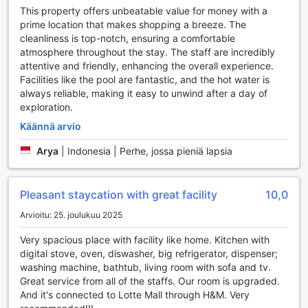
Hotellissa on myös ilmainen pysäköintimahdollisuus, joka on
This property offers unbeatable value for money with a
erityisen arvostettu ominaisuus niille, jotka matkustavat
prime location that makes shopping a breeze. The
omalla autolla. Itsepalvelupysäköinti on käytettävissä
cleanliness is top-notch, ensuring a comfortable
paikan päällä, mikä tarjoaa vieraille joustavuutta ja
atmosphere throughout the stay. The staff are incredibly
mukavuutta. Lisäksi taksipalvelu on helposti saatavilla,
attentive and friendly, enhancing the overall experience.
joten vieraat voivat liikkua vaivattomasti ympäri Jakarta,
Facilities like the pool are fantastic, and the hot water is
tutustuen kaupungin nähtävyyksiin ja palveluihin ilman
always reliable, making it easy to unwind after a day of
vaivannäköä.
exploration.
Ascott Kuningan Jakartan Huoneiden Mukavuudet
Käännä arvio
Arya
|
Indonesia | Perhe, jossa pieniä lapsia
Ascott Kuningan Jakarta tarjoaa vierailleen ensiluokkaista
mukavuutta ja rentoutumista huoneissaan. Jokainen huone
on varustettu ilmastoinnilla, joka takaa miellyttävän
Pleasant staycation with great facility
10,0
sisäilmaston, sekä tilavilla parvekkeilla tai terasseilla, joilta
avautuu kauniit näkymät kaupungin ylle. Huoneissa on
Arvioitu: 25. joulukuu 2025
myös erillinen olohuone, joka luo mukautuvan ympäristön
niin työskentelyyn kuin rentoutumiseen. Vieraat voivat
Very spacious place with facility like home. Kitchen with
nauttia päivittäisestä sanomalehdestä ja valita haluamansa
digital stove, oven, diswasher, big refrigerator, dispenser;
juomat minibaariin tai kahvin/teen valmistamiseen
washing machine, bathtub, living room with sofa and tv.
tarkoitetusta laitteesta. Ilmaiset pullovedet ja pikakahvi/tee
Great service from all of the staffs. Our room is upgraded.
tarjoavat lisämukavuutta jokaisena päivänä.
And it's connected to Lotte Mall through H&M. Very
Huoneiden varustukseen kuuluvat myös modernit