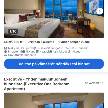
1/10
64 m²/689 ft²
Enintään 5 aikuista
1 yhden hengen vuode
Näkymä: Kaupunki
suihku
langaton internet
puhelin
ilmastointi
Ikkuna
kaappi
tarvikkeet silitykseen
Savuttomia huoneita
Valitse päivämäärät nähdäksesi hinnat
Executive - Yhden makuuhuoneen
huoneisto (Executive One Bedroom
64 m²/689 ft²
Apartment)