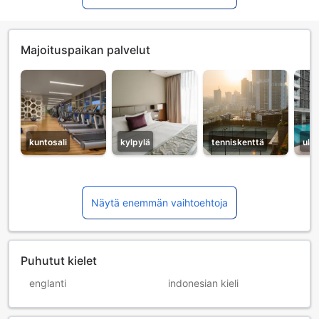
Majoituspaikan palvelut
kuntosali
kylpylä
tenniskenttä
ulk
Näytä enemmän vaihtoehtoja
Puhutut kielet
englanti
indonesian kieli