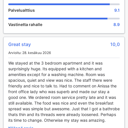
ja mukavassa ympäristössä. Hotellin yhteinen oleskelutila ja
TV-alue ovat täydellinen paikka kokoontua ystävien tai
Palvelualttius
9.1
perheen kanssa. Tässä tilassa voit nauttia rauhallisesta
ilmapiiristä, katsella suosikkiohjelmiasi tai elokuviasi suurilta
Vastinetta rahalle
8.9
näytöiltä, ja jakaa unohtumattomia hetkiä läheisten kanssa.
Oleskelutilassa on mukavat sohvat ja nykyaikaiset
viihdejärjestelmät, jotka tekevät siitä erinomaisen paikan
rentoutumiseen pitkän päivän jälkeen. Tämä yhteinen tila ei
Great stay
10,0
ainoastaan tarjoa viihdettä, vaan myös mahdollisuuden
Arvioitu: 28. kesäkuu 2026
sosiaaliseen kanssakäymiseen muiden hotellivieraiden
kanssa. Ascott Kuningan Jakarta on täydellinen valinta, jos
We stayed at the 3 bedroom apartment and it was
etsit paikkaa, jossa voit nauttia mukavasta ympäristöstä ja
surprisingly huge. Its equipped with a kitchen and
monipuolisista viihdemahdollisuuksista.
amenities except for a washing machine. Room was
spacious, quiet and view was nice. The staff there were
Ascott Kuningan Jakartan Urheilutilat
friendly and nice to talk to. Had to comment on Anissa the
front office lady who was superb and made our stay a
Ascott Kuningan Jakarta tarjoaa erinomaiset
good one. We ordered room service pretty late and it was
urheilumahdollisuudet, jotka tekevät siitä täydellisen
still available. The food was nice and even the breakfast
valinnan aktiivisille matkailijoille. Hotellin moderni kuntosali
spread was simple but awesome. Just that I got a bathrobe
on varustettu huipputeknologian laitteilla, jotka
thats thin and its threads were already loosened. Perhaps
mahdollistavat monipuolisen harjoittelun. Olitpa sitten
its time to change. Otherwise my stay was amazing.
aloittelija tai kokenut kuntoilija, löydät varmasti sopivat
välineet ja tilat, jotka tukevat tavoitteitasi. Kuntosali on