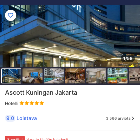
1/58
Ascott Kuningan Jakarta
Hotelli
9,0
Loistava
3 566 arviota
Suosittu!
Varattu tänään kahdesti