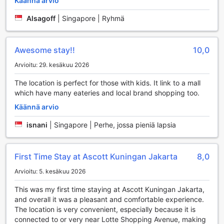
Käännä arvio
avoinna ilmaiseksi kaikille vieraille, joten voit treenata
Alsagoff
|
Singapore | Ryhmä
omaan tahtiisi ja nauttia energisestä ympäristöstä.
Lisäksi Ascott Kuningan Jakarta tarjoaa upean ulkouima-
altaan, joka on täydellinen paikka rentoutua treenin jälkeen.
Awesome stay!!
10,0
Uima-allasalueella voit nauttia auringosta ja virkistävästä
vedestä, mikä tekee siitä loistavan paikan sekä aktiiviseen
Arvioitu: 29. kesäkuu 2026
uintiin että rauhoittumiseen. Altaan ympärillä on mukavia
aurinkotuoleja, joissa voit rentoutua ja nauttia kauniista
The location is perfect for those with kids. It link to a mall
Jakartan säästä. Tämä yhdistelmä urheilua ja rentoutumista
which have many eateries and local brand shopping too.
tekee Ascott Kuningan Jakarta -hotellista erinomaisen
Käännä arvio
valinnan kaikille, jotka arvostavat aktiivista elämäntapaa
lomamatkansa aikana.
isnani
|
Singapore | Perhe, jossa pieniä lapsia
Ascott Kuningan Jakarta - Käteviä Palveluja Viihtyisään
Oleskeluun
First Time Stay at Ascott Kuningan Jakarta
8,0
Ascott Kuningan Jakarta tarjoaa vierailleen kattavan
Arvioitu: 5. kesäkuu 2026
valikoiman käteviä palveluja, jotka tekevät oleskelusta
This was my first time staying at Ascott Kuningan Jakarta,
entistä miellyttävämpää. Hotellin 24 tunnin huonepalvelu
and overall it was a pleasant and comfortable experience.
takaa, että voit nauttia herkullisista aterioista ja välipaloista
The location is very convenient, especially because it is
juuri silloin, kun sinulle parhaiten sopii. Lisäksi hotellissa on
connected to or very near Lotte Shopping Avenue, making
saatavilla pyykinpesupalvelu ja kuivapesu, joten voit