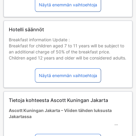
Näytä enemmän vaihtoehtoja
Hotelli säännöt
Breakfast information Update :
Breakfast for children aged 7 to 11 years will be subject to
an additional charge of 50% of the breakfast price.
Children aged 12 years and older will be considered adults.
Lapset ja lisävuoteet
Sylilapset 1–1 vuotta [sisältyy]
Näytä enemmän vaihtoehtoja
Lapsi voi majoittua ilman lisämaksua, jos lisävuodetta ei
tarvita. Huom. Lasten matkasänky on saatavilla
varaustilanteen salliessa, ja siitä voidaan veloittaa
lisämaksu.
Tietoja kohteesta Ascott Kuningan Jakarta
Lapset 2–6 vuotta [sisältyy]
Lapsi majoittuu ilmaiseksi, jos nukkuu jo olemassa olevilla
Ascott Kuningan Jakarta – Viiden tähden luksusta
vuoteilla. Huomaa: jos tarvitset pinnasängyn, siitä voidaan
Jakartassa
veloittaa erikseen.
Yli 7-vuotiaat vieraat katsotaan aikuisiksi.
Ascott Kuningan Jakarta on huipputason viiden tähden
Lisävuoteiden saatavuus riippuu valitsemastasi huoneesta;
hotelli, joka sijaitsee vain 4,8 kilometrin päässä Jakartan