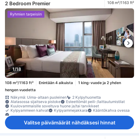
2 Bedroom Premier
108 m²/1163 ft²
Ryhmien tarpeisiin
1/18
108 m²/1163 ft²
Enintään 4 aikuista
1 king-vuode ja 2 yhden
hengen vuodetta
Näkymä: Uima-altaan puoleinen
2 Kylpyhuonetta
Alatasossa sijaitseva pistoke
Esteettömät peili-/laittautumistilat
Kuulovammaisille soveltuva huone ja/tai tarvikkeet
Kylpyammeen kahvat
Kylpyammejakkara
Kääntökahva ovessa
Ovisilmä alatasolla
Säädettävän korkeuden käsin käytettävä suihkutanko
Valitse päivämäärät nähdäksesi hinnat
Turvalukko alatasolla ovessa
Vilkkuva ovenkolkutin
Yölukko alatasolla ovessa
Vedenkeitin
erilliset suihku ja amme
hiustenkuivain
kylpyamme
kylpytakit
kylpytuotteet
peili
pyyhkeet
suihku
tarvikkeet siivoukseen
toinen kylpyhuone