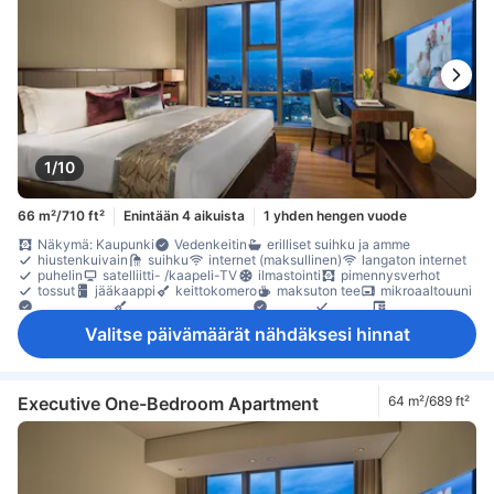
kahvin-/teenkeitin
keittokomero
maksuton pikakahvi
maksuton tee
mikroaaltouuni
Ruokapöytä
tarvikkeet keittiöön
täysin varusteltu keittiö
erillinen olohuone
erillinen ruokailualue
Ikkuna
kokolattiamatto
Laatta-/marmorilattia
oleskelualue
puu- /parkettilattia
Roskakorit
sohva
työpöytä
työskentelytila läppäreille
kaappi
kuivausrumpu
naulakko
pesukone
tarvikkeet silitykseen
Vauvansänky (pyynnöstä)
häkäilmaisin
lokero
sammutin
savunilmaisin
Savuttomia huoneita
Säädettävä ilmastointi
tallelokero huoneessa
Turvaominaisuudet
1/10
66 m²/710 ft²
Enintään 4 aikuista
1 yhden hengen vuode
Näkymä: Kaupunki
Vedenkeitin
erilliset suihku ja amme
hiustenkuivain
suihku
internet (maksullinen)
langaton internet
puhelin
satelliitti- /kaapeli-TV
ilmastointi
pimennysverhot
tossut
jääkaappi
keittokomero
maksuton tee
mikroaaltouuni
Ruokapöytä
tarvikkeet keittiöön
Ikkuna
sohva
työpöytä
kaappi
naulakko
pesukone
tarvikkeet silitykseen
Valitse päivämäärät nähdäksesi hinnat
Savuttomia huoneita
tallelokero huoneessa
Executive One-Bedroom Apartment
64 m²/689 ft²