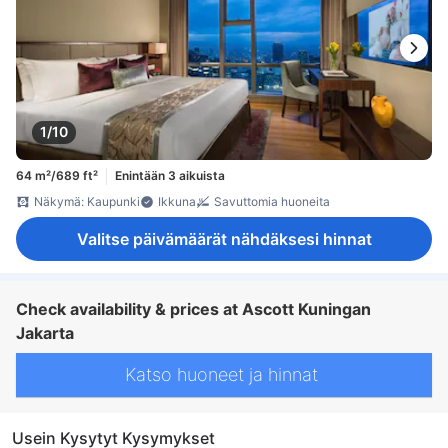
1/10
64 m²/689 ft²
Enintään 3 aikuista
Näkymä: Kaupunki
Ikkuna
Savuttomia huoneita
Valitse päivämäärät nähdäksesi hinnat
Check availability & prices at Ascott Kuningan
Jakarta
Katso huoneet ja hinnat
Usein Kysytyt Kysymykset