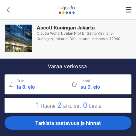
Ascott Kuningan Jakarta
Ciputra World 1, Jalan Prof Dr Satrio Kav. 3-5,
Kuningan, Jakarta, DKI Jakarta, Indonesia, 12940
Varaa verkossa
Tulo
Lähtö
la 8. elo
su 9. elo
1
2
0
Huone
aikuiset
Lasta
Tarkista saatavuus ja hinnat