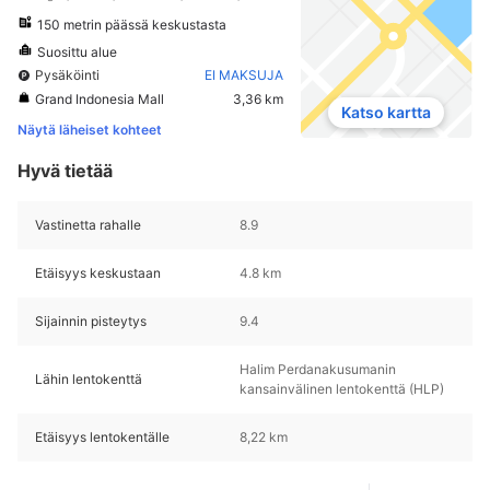
150 metrin päässä keskustasta
Suosittu alue
Pysäköinti
EI MAKSUJA
Grand Indonesia Mall
3,36 km
Katso kartta
Näytä läheiset kohteet
Hyvä tietää
Vastinetta rahalle
8.9
Etäisyys keskustaan
4.8 km
Sijainnin pisteytys
9.4
Halim Perdanakusumanin
Lähin lentokenttä
kansainvälinen lentokenttä (HLP)
Etäisyys lentokentälle
8,22 km