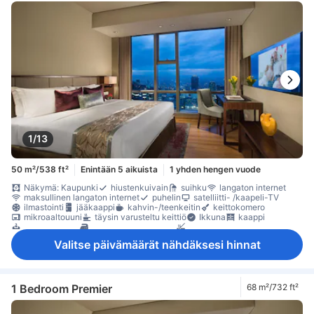
Concierge
herätyskello
herätyspalvelu
ilmanpuhdistin
ilmastointi
pimennysverhot
Pistorasiat vuoteen lähellä
päivän lehdet
tossut
vuodevaatteet
äänieristys
astianpesukone
jääkaappi
kahvin-/teenkeitin
keittokomero
maksuton pikakahvi
maksuton tee
mikroaaltouuni
minibaari
Ruokapöytä
tarvikkeet keittiöön
täysin varusteltu keittiö
erillinen olohuone
erillinen ruokailualue
Ikkuna
kokolattiamatto
Laatta-/marmorilattia
oleskelualue
puu- /parkettilattia
Roskakorit
sohva
työpöytä
työskentelytila läppäreille
kaappi
kuivausrumpu
naulakko
pesukone
tarvikkeet silitykseen
Vauvansänky (pyynnöstä)
häkäilmaisin
lokero
sammutin
savunilmaisin
Savuttomia huoneita
Säädettävä ilmastointi
tallelokero huoneessa
Turvaominaisuudet
1/13
50 m²/538 ft²
Enintään 5 aikuista
1 yhden hengen vuode
Näkymä: Kaupunki
hiustenkuivain
suihku
langaton internet
maksullinen langaton internet
puhelin
satelliitti- /kaapeli-TV
ilmastointi
jääkaappi
kahvin-/teenkeitin
keittokomero
mikroaaltouuni
täysin varusteltu keittiö
Ikkuna
kaappi
kuivausrumpu
tarvikkeet silitykseen
Savuttomia huoneita
tallelokero huoneessa
Valitse päivämäärät nähdäksesi hinnat
1 Bedroom Premier
68 m²/732 ft²