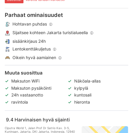
Parhaat ominaisuudet
Hohtavan puhdas
Sijaitsee kohteen Jakarta turistialueella
sisäänkirjaus 24h
Lentokenttäkuljetus
Oikein hyvä aamiainen
Muuta suosittua
Maksuton WiFi
Näköala-allas
Maksuton pysäköinti
kylpylä
24h vastaanotto
kuntosali
ravintola
hieronta
9.4
Harvinaisen hyvä sijainti
Ciputra World 1, Jalan Prof Dr Satrio Kav. 3-5,
Kuningan, Jakarta, DKI Jakarta, Indonesia, 12940