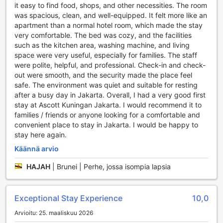
it easy to find food, shops, and other necessities. The room
keskittyä rentoutumiseen ilman huolta vaatteiden hoidosta.
was spacious, clean, and well-equipped. It felt more like an
Jokapäiväinen siivouspalvelu pitää huolen siitä, että
apartment than a normal hotel room, which made the stay
huoneesi pysyy siistinä ja viihtyisänä koko oleskelusi ajan.
very comfortable. The bed was cozy, and the facilities
Wi-fi-yhteys on saatavilla kaikissa huoneissa ilmaiseksi, ja
such as the kitchen area, washing machine, and living
myös julkisissa tiloissa, mikä mahdollistaa yhteydenpidon ja
space were very useful, especially for families. The staff
työskentelyn vaivattomasti. Matkatavaroiden
were polite, helpful, and professional. Check-in and check-
säilytysmahdollisuus antaa sinulle vapauden tutustua
out were smooth, and the security made the place feel
Jakartaan ilman ylimääräistä painolastia. Ascott Kuningan
safe. The environment was quiet and suitable for resting
Jakarta on täydellinen valinta niin liikematkailijoille kuin
after a busy day in Jakarta. Overall, I had a very good first
lomailijoille, jotka arvostavat mukavuutta ja
stay at Ascott Kuningan Jakarta. I would recommend it to
käytännöllisyyttä.
families / friends or anyone looking for a comfortable and
convenient place to stay in Jakarta. I would be happy to
Ascott Kuningan Jakartan Liikennöintimahdollisuudet
stay here again.
Ascott Kuningan Jakarta tarjoaa erinomaisia
Käännä arvio
liikennöintimahdollisuuksia, jotka tekevät matkustamisesta
vaivatonta ja miellyttävää. Hotelli tarjoaa kätevät
HAJAH
|
Brunei | Perhe, jossa isompia lapsia
lentokenttäkuljetukset, jotka helpottavat siirtymistä
saapumis- ja lähtöpäivinä. Tämä palvelu on täydellinen
valinta matkailijoille, jotka haluavat välttää julkisen
Exceptional Stay Experience
10,0
liikenteen hälinää ja nauttia rauhallisesta matkasta suoraan
Arvioitu: 25. maaliskuu 2026
hotellille.