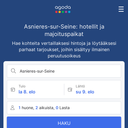
Asnieres-sur-Seine: hotellit ja
majoituspaikat
Hae kohteita vertaillaksesi hintoja ja löytääksesi
parhaat tarjoukset, joihin sisältyy ilmainen
peruutusoikeus
Asnieres-sur-Seine
Tulo
Lähtö
la 8. elo
su 9. elo
1
huone,
2
aikuista,
0
Lasta
HAKU