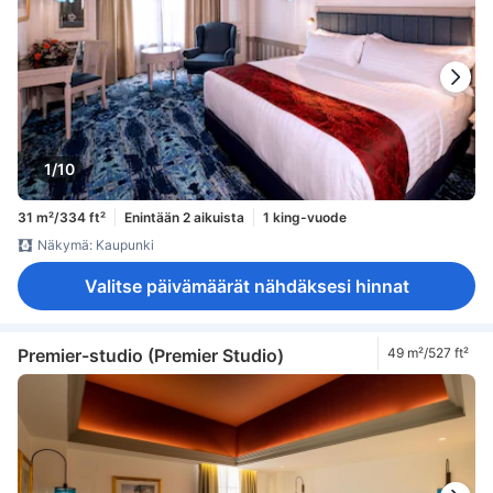
1/10
31 m²/334 ft²
Enintään 2 aikuista
1 king-vuode
Näkymä: Kaupunki
Valitse päivämäärät nähdäksesi hinnat
Premier-studio (Premier Studio)
49 m²/527 ft²