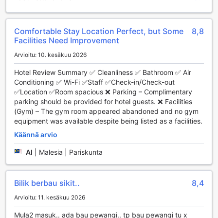
paikallisiin käsitöihin ja lahjatavaroihin. Lahja- ja
matkamuistomyymälä tarjoaa laajan valikoiman
ainutlaatuisia tuotteita, jotka ovat täydellisiä muistamisia
Comfortable Stay Location Perfect, but Some
8,8
matkasta tai lahjaksi läheisille.
Facilities Need Improvement
Lisäksi hotellissa on viihtyisä baari, jossa voit rentoutua ja
nauttia virkistävistä juomista ystävien tai perheen seurassa.
Arvioitu: 10. kesäkuu 2026
Jos kaipaat hieman kilpailuhenkisyyttä, pelihuone tarjoaa
hauskaa tekemistä erilaisilla peleillä, jotka sopivat
Hotel Review Summary ✅ Cleanliness ✅ Bathroom ✅ Air
kaikenikäisille. Grand Swiss-Belhotel Melakan viihdetarjonta
Conditioning ✅ Wi-Fi ✅Staff ✅Check-in/Check-out
takaa, että jokainen vieras löytää mielekästä tekemistä ja
✅Location ✅Room spacious ❌ Parking – Complimentary
voi nauttia lomastaan täysillä.
parking should be provided for hotel guests. ❌ Facilities
(Gym) – The gym room appeared abandoned and no gym
Urheilumahdollisuudet Grand Swiss-Belhotel Melakassa
equipment was available despite being listed as a facilities.
Käännä arvio
Grand Swiss-Belhotel Melaka tarjoaa erinomaiset
urheilumahdollisuudet, jotka tekevät vierailustasi aktiivisen
Al
|
Malesia | Pariskunta
ja virkistävän. Hotellin moderni kuntokeskus on varustettu
huipputeknologian laitteilla, jotka soveltuvat niin aloittelijoille
kuin kokeneemmillekin kuntoilijoille. Kuntokeskuksessa voit
Bilik berbau sikit..
8,4
nauttia monipuolisista harjoitusmahdollisuuksista, kuten
painonnostosta, aerobista treenistä ja kardiovaskulaarisista
Arvioitu: 11. kesäkuu 2026
harjoituksista, jotka pitävät sinut energisenä ja vireänä
Mula2 masuk.. ada bau pewangi.. tp bau pewangi tu x
lomasi aikana.