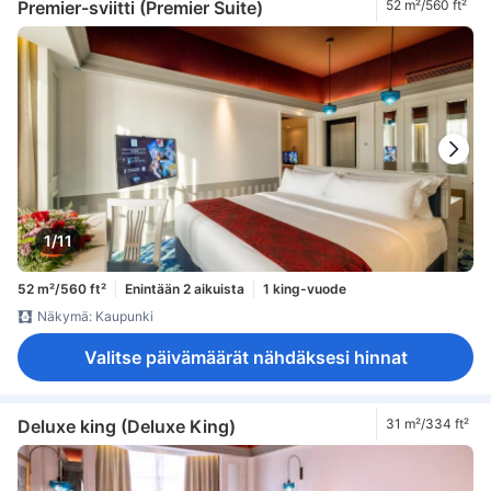
Premier-sviitti (Premier Suite)
52 m²/560 ft²
1/11
52 m²/560 ft²
Enintään 2 aikuista
1 king-vuode
Näkymä: Kaupunki
Valitse päivämäärät nähdäksesi hinnat
Deluxe king (Deluxe King)
31 m²/334 ft²