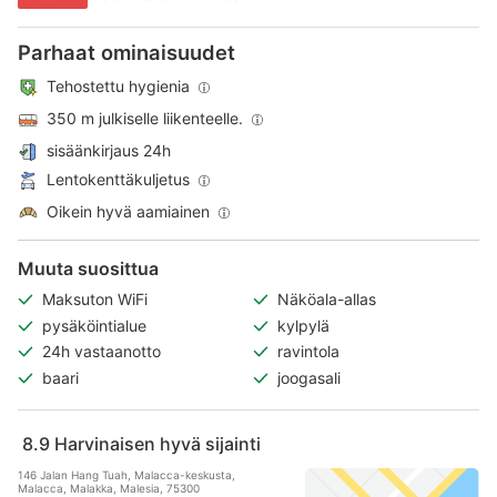
Parhaat ominaisuudet
Tehostettu hygienia
350 m julkiselle liikenteelle.
sisäänkirjaus 24h
Lentokenttäkuljetus
Oikein hyvä aamiainen
Muuta suosittua
Maksuton WiFi
Näköala-allas
pysäköintialue
kylpylä
24h vastaanotto
ravintola
baari
joogasali
8.9
Harvinaisen hyvä sijainti
146 Jalan Hang Tuah, Malacca-keskusta,
Malacca, Malakka, Malesia, 75300