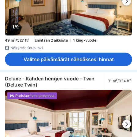
1/9
49 m²/527 ft²
Enintään 2 aikuista
1 king-vuode
Näkymä: Kaupunki
Valitse päivämäärät nähdäksesi hinnat
Deluxe - Kahden hengen vuode - Twin
31 m²/334 ft²
(Deluxe Twin)
Pariskuntien suosiossa