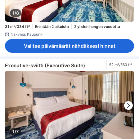
1/8
31 m²/334 ft²
Enintään 2 aikuista
2 yhden hengen vuodetta
Näkymä: Kaupunki
Valitse päivämäärät nähdäksesi hinnat
Executive-sviitti (Executive Suite)
52 m²/560 ft²
1/7