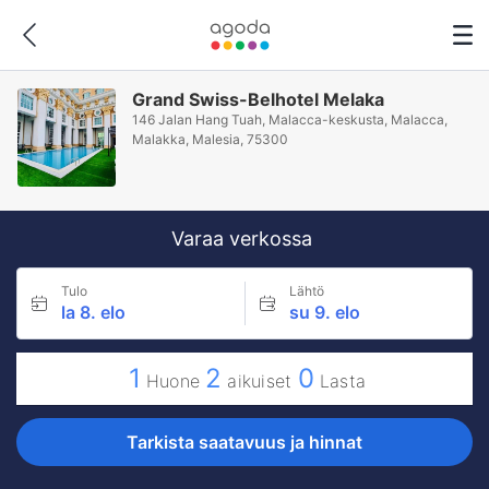
Grand Swiss-Belhotel Melaka
146 Jalan Hang Tuah, Malacca-keskusta, Malacca,
Malakka, Malesia, 75300
Varaa verkossa
Tulo
Lähtö
la 8. elo
su 9. elo
1
2
0
Huone
aikuiset
Lasta
Tarkista saatavuus ja hinnat