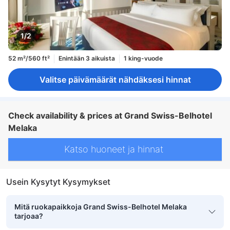
1/2
52 m²/560 ft²
Enintään 3 aikuista
1 king-vuode
Valitse päivämäärät nähdäksesi hinnat
Check availability & prices at Grand Swiss-Belhotel
Melaka
Katso huoneet ja hinnat
Usein Kysytyt Kysymykset
Mitä ruokapaikkoja Grand Swiss-Belhotel Melaka
tarjoaa?