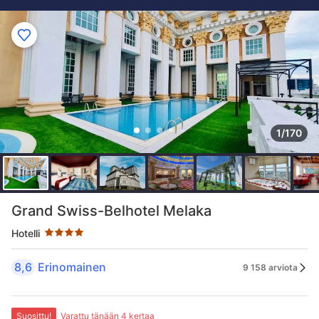
1/170
Tähtiluokitus 4 tähteä
Grand Swiss-Belhotel Melaka
Hotelli
8,6
Erinomainen
9 158 arviota
Suosittu!
Varattu tänään 4 kertaa