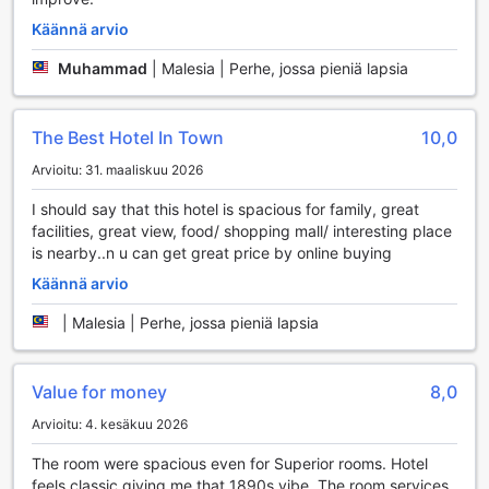
Hotellin turvallisuus on ensiarvoisen tärkeää, ja siksi
Käännä arvio
turvalliset tallelokerot sekä concierge-palvelu ovat
saatavilla. Nämä palvelut tarjoavat mielenrauhaa ja
Muhammad
|
Malesia | Perhe, jossa pieniä lapsia
varmuutta, kun tutustut ympäröivään maailmaan. Wi-fi-
yhteys on saatavilla kaikissa huoneissa ilmaiseksi, ja myös
julkisissa tiloissa, joten voit pysyä yhteydessä ystäviisi ja
The Best Hotel In Town
10,0
perheeseesi tai suunnitella seuraavaa seikkailuasi. Hotellin
erikseen merkitty tupakointialue tarjoaa mukautuvuutta
Arvioitu: 31. maaliskuu 2026
tupakoitsijoille, ja päivittäinen siivous varmistaa, että
huoneesi on aina siisti ja viihtyisä.
I should say that this hotel is spacious for family, great
facilities, great view, food/ shopping mall/ interesting place
Liikennöintimahdollisuudet Grand Swiss-Belhotel
is nearby..n u can get great price by online buying
Melakassa
Käännä arvio
Grand Swiss-Belhotel Melaka tarjoaa vierailleen erinomaiset
|
Malesia | Perhe, jossa pieniä lapsia
liikennöintimahdollisuudet, jotka tekevät matkustamisesta
vaivatonta ja miellyttävää. Hotelli tarjoaa kätevän
lentokenttäkuljetuspalvelun, joka takaa sujuvan
Value for money
8,0
saapumisen ja lähtemisen. Tämä palvelu on erityisen
Arvioitu: 4. kesäkuu 2026
hyödyllinen pitkän matkan jälkeen, jolloin voit rentoutua ja
nauttia matkasta ilman ylimääräistä stressiä.
The room were spacious even for Superior rooms. Hotel
Lisäksi Grand Swiss-Belhotel Melaka tarjoaa asiakkailleen
feels classic giving me that 1890s vibe. The room services