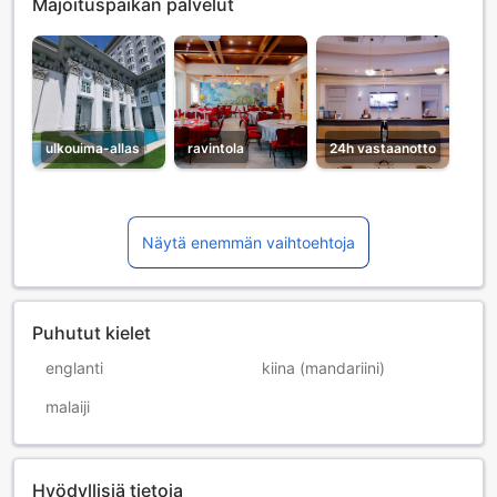
Majoituspaikan palvelut
ulkouima-allas
ravintola
24h vastaanotto
Näytä enemmän vaihtoehtoja
Puhutut kielet
englanti
kiina (mandariini)
malaiji
Hyödyllisiä tietoja