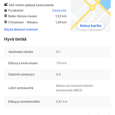
540 metrin päässä keskustasta
Pysäköinti
Saatavilla
Baba-Nonya museo
1,32 km
Chinatown - Melaka
1,39 km
Katso kartta
Näytä läheiset kohteet
Hyvä tietää
Vastinetta rahalle
8.7
Etäisyys keskustaan
135 km
Sijainnin pisteytys
8.9
Malaccan kansainvälinen
Lähin lentokenttä
lentokenttä (MKZ)
Etäisyys lentokentälle
6,61 km