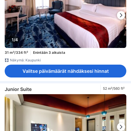
1/4
31 m²/334 ft²
Enintään 3 aikuista
Näkymä: Kaupunki
Valitse päivämäärät nähdäksesi hinnat
Junior Suite
52 m²/560 ft²