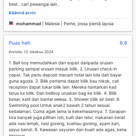
best.. cari pewangai lain..
Lisäksi hotellin ulkouima-allas tarjoaa täydellisen paikan
rentoutumiseen ja virkistäytymiseen. Uima-altaan ympärillä
Käännä arvio
on kauniit aurinkotuolit, joissa voit nauttia auringosta tai
mohammad
|
Malesia | Perhe, jossa pieniä lapsia
vain rentoutua vedessä. Uiminen ulkona on erinomainen
tapa virkistää kehoa ja mieltä, ja voit myös nauttia upeista
näkymistä Malaccan horisonttiin. Grand Swiss-Belhotel
Melaka on täydellinen valinta, jos arvostat aktiivista lomaa
Puas hati
9,6
ja haluat pitää huolta hyvinvoinnistasi myös
Arvioitu: 13. lokakuu 2024
matkustaessasi.
1. Bell boy memudahkan dan sopan daripada urusan
Grand Swiss-Belhotel Melakan Mukavuudet
parking sampai urusan masuk bilik. 2. Urusan check-in
cepat. Tak perlu deposit macam hotel lain bila dah bayar
Grand Swiss-Belhotel Melaka tarjoaa vierailleen erinomaisia
guna agoda. 3. Bilik pertama dapat bilik bau rokok, call
mukavuuksia, jotka tekevät oleskelusta vaivatonta ja
reception dapat tukar bilik lain. Mereka hantarkan kad
miellyttävää. Hotellissa on 24-tunnin huonepalvelu, joka
terus ke bilik. Dan bellboy uruskan bag ke bilik. 4. Bilik
takaa, että voit nauttia herkullisista aterioista ja juomista
besar, katil dan bantal selesa. 5. Shower bilik air best. 6.
omassa rauhassasi mihin vuorokauden aikaan tahansa.
Swimming pool Untuk anak2 bawah 2 tahun sesuai
Lisäksi hotellin pesulapalvelut, mukaan lukien
kedalaman. Cuma agak lama la kekemasannya. 7. Sarapan
kuivauspalvelu, varmistavat, että vaatteesi pysyvät aina
kira banyak juga pilihan roti, kuih dan telur, makanan berat
siisteinä ja raikkaina. Luggage storage -palvelu on myös
ada nasi lemak, nasi goreng, kuetiau goreng, ayam kari,
käytettävissä, joten voit tutustua Malaccan kauniiseen
sayur bendi. 8. Kawasan sayuran dan buah ada agas, kena
kaupunkiin huoletta matkatavaroidesi suhteen.
improve.