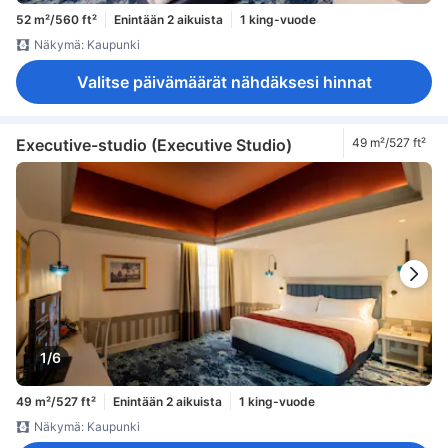
52 m²/560 ft²
Enintään 2 aikuista
1 king-vuode
Näkymä: Kaupunki
Valitse päivämäärät nähdäksesi hinnat
Executive-studio (Executive Studio)
49 m²/527 ft²
1/6
49 m²/527 ft²
Enintään 2 aikuista
1 king-vuode
Näkymä: Kaupunki