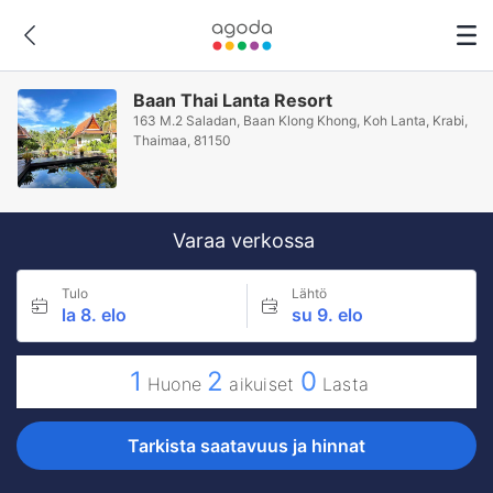
Baan Thai Lanta Resort
163 M.2 Saladan, Baan Klong Khong, Koh Lanta, Krabi,
Thaimaa, 81150
Varaa verkossa
Tulo
Lähtö
la 8. elo
su 9. elo
1
2
0
Huone
aikuiset
Lasta
Tarkista saatavuus ja hinnat