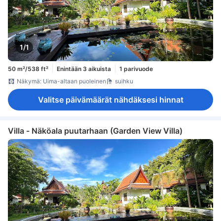
1/1
50 m²/538 ft²
Enintään 3 aikuista
1 parivuode
Näkymä: Uima-altaan puoleinen
suihku
Valitse päivämäärät nähdäksesi hinnat
Villa - Näköala puutarhaan (Garden View Villa)