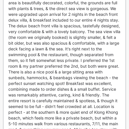
area is beautifully decorated, colorful, the grounds are full
käytännöllisyyttä lomamatkallaan.
with plants & trees, & the direct sea view is gorgeous. We
were upgraded upon arrival for 2 nights in the beach front
Baan Thai Lanta Resortin Liikennepalvelut
delux villa, & breakfast included to our entire 4 nights stay.
The delux beach front villa is spacious, tastefully designed,
Baan Thai Lanta Resort tarjoaa erinomaisia
very comfortable & with a lovely balcony. The sea view villa
liikennepalveluja, jotka tekevät matkustamisesta vaivatonta
(the room we originally booked) is slightly smaller, & felt a
ja miellyttävää. Hotelli tarjoaa kätevän
bit older, but was also spacious & comfortable, with a large
lentokenttäkuljetuksen, joka vie sinut suoraan saaren
deck facing a lawn & the sea. It's right next to the
kauniisiin maisemiin ilman turhaa vaivannäköä.
swimming pool & the restaurant, though separated from
Kuljetuspalvelu on suunniteltu tarjoamaan asiakkailleen
them, so it felt somewhat less private. I preferred the 1st
mukavuutta ja helppoutta, joten voit keskittyä lomasi
room & my partner preferred the 2nd, but both were great.
nauttimiseen heti saapumisestasi alkaen.
There is also a nice pool & a large sitting area with
Lisäksi Baan Thai Lanta Resort tarjoaa mahdollisuuden
sunbeds, hammocks, & beanbags viewing the beach - the
osallistua erilaisille retkille, jotka vievät sinut tutkimaan Koh
perfect sunset watching spot! Breakfast was excellent,
Lantan upeita nähtävyyksiä ja aktiviteetteja. Jos haluat
combining made to order dishes & a small buffet. Service
tutustua saareen omatoimisesti, voit vuokrata auton
was remarkably attentive, caring, kind & friendly. The
suoraan hotellista. Hotellin alueella on myös ilmainen
entire resort is carefully maintained & spotless, & though it
parkkitila, joten voit pysäköidä autosi turvallisesti ja
seemed to be full - didn't feel crowded at all. Location is
vaivattomasti. Nämä liikennepalvelut tekevät Baan Thai
perfect - at the southern & more quiet end of Klong Khong
Lanta Resortista täydellisen valinnan kaikille, jotka
beach, which feels more like a private beach, but within a
arvostavat mukavuutta ja joustavuutta lomamatkallaan.
5-10 minutes walk from various restaurants, 7/11, the main