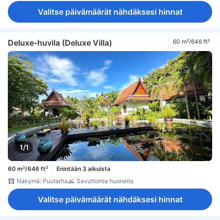
Valitse päivämäärät nähdäksesi hinnat
Deluxe-huvila (Deluxe Villa)
60 m²/646 ft²
1/1
60 m²/646 ft²
Enintään 3 aikuista
Näkymä: Puutarha
Savuttomia huoneita
Valitse päivämäärät nähdäksesi hinnat