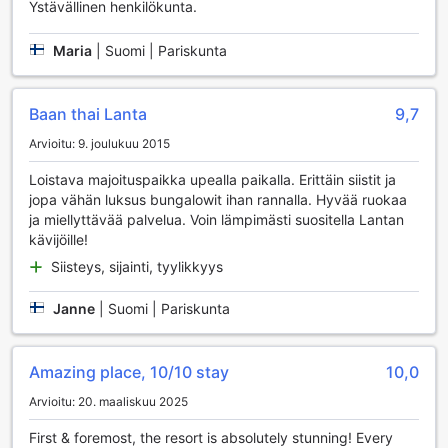
Ystävällinen henkilökunta.
sisä- ja ulkoilma-aktiviteetteja tekee Baan Thai Lanta
Resortista erinomaisen valinnan kaikille urheilun ystäville.
Maria
|
Suomi | Pariskunta
Baan Thai Lanta Resortin Kätevät Palvelut
Baan Thai Lanta Resort tarjoaa vierailleen monia käteviä
Baan thai Lanta
9,7
palveluja, jotka tekevät lomasta entistä miellyttävämmän.
Arvioitu: 9. joulukuu 2015
Hotellin pesulapalvelu huolehtii vaatteistasi, jotta voit
nauttia lomastasi ilman huolia. Lisäksi huonepalvelu takaa,
Loistava majoituspaikka upealla paikalla. Erittäin siistit ja
että voit nauttia herkullisista ruoista ja juomista suoraan
jopa vähän luksus bungalowit ihan rannalla. Hyvää ruokaa
huoneeseesi, jolloin voit rentoutua omassa rauhassasi.
ja miellyttävää palvelua. Voin lämpimästi suositella Lantan
Turvallisuutta ajatellen, hotellissa on käytössä tallelokerot,
kävijöille!
joissa voit säilyttää arvotavaroitasi turvallisesti.
Siisteys, sijainti, tyylikkyys
Ilmainen Wi-Fi on saatavilla kaikissa huoneissa sekä
julkisissa tiloissa, joten voit helposti pysyä yhteydessä
ystäviisi ja perheeseesi tai suunnitella päivittäisiä
Janne
|
Suomi | Pariskunta
seikkailujasi. Hotellissa on myös matkatavaroiden
säilytyshuone, joka mahdollistaa vaivattoman lähtemisen ja
saapumisen. Päivittäinen siivouspalvelu pitää huoneesi
Amazing place, 10/10 stay
10,0
siistinä ja viihtyisänä, ja erikseen merkitty tupakointialue
Arvioitu: 20. maaliskuu 2025
tarjoaa mukautuvuutta tupakoitsijoille. Baan Thai Lanta
Resortin monipuoliset palvelut tekevät siitä täydellisen
First & foremost, the resort is absolutely stunning! Every
valinnan kaikille, jotka etsivät mukavuutta ja