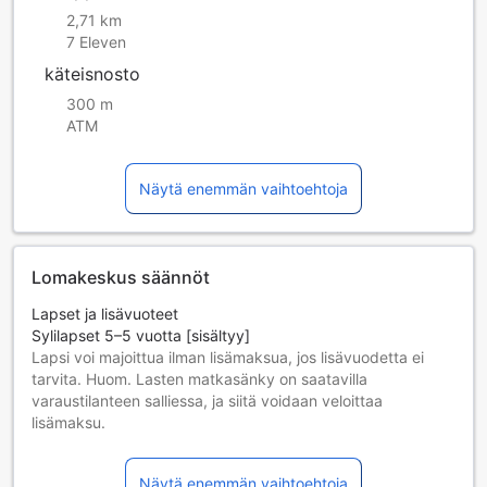
2,71 km
7 Eleven
käteisnosto
300 m
ATM
Näytä enemmän vaihtoehtoja
Lomakeskus säännöt
Lapset ja lisävuoteet
Sylilapset 5–5 vuotta [sisältyy]
Lapsi voi majoittua ilman lisämaksua, jos lisävuodetta ei
tarvita. Huom. Lasten matkasänky on saatavilla
varaustilanteen salliessa, ja siitä voidaan veloittaa
lisämaksu.
Lapset 6–7 vuotta [sisältyy]
Lapsi majoittuu ilmaiseksi, jos nukkuu jo olemassa olevilla
Näytä enemmän vaihtoehtoja