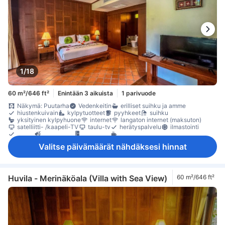
1/18
60 m²/646 ft²
Enintään 3 aikuista
1 parivuode
Näkymä: Puutarha
Vedenkeitin
erilliset suihku ja amme
hiustenkuivain
kylpytuotteet
pyyhkeet
suihku
yksityinen kylpyhuone
internet
langaton internet (maksuton)
satelliitti- /kaapeli-TV
taulu-tv
herätyspalvelu
ilmastointi
tossut
äänieristys
jääkaappi
kahvin-/teenkeitin
keittokomero
maksuton pullovesi
mikroaaltouuni
minibaari
Valitse päivämäärät nähdäksesi hinnat
tarvikkeet keittiöön
oleskelualue
parveke/terassi
puu- /parkettilattia
Roskakorit
sohva
kaappi
naulakko
sammutin
Savuttomia huoneita
tallelokero huoneessa
Huvila - Merinäköala (Villa with Sea View)
60 m²/646 ft²