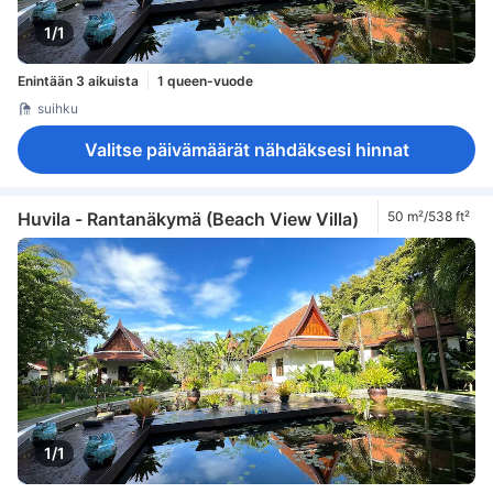
1/1
Enintään 3 aikuista
1 queen-vuode
suihku
Valitse päivämäärät nähdäksesi hinnat
Huvila - Rantanäkymä (Beach View Villa)
50 m²/538 ft²
1/1