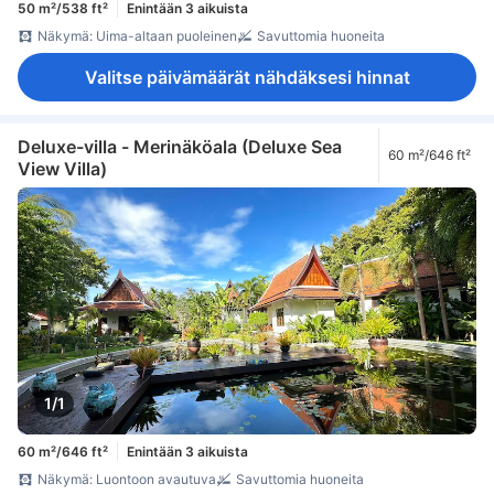
50 m²/538 ft²
Enintään 3 aikuista
Näkymä: Uima-altaan puoleinen
Savuttomia huoneita
Valitse päivämäärät nähdäksesi hinnat
Deluxe-villa - Merinäköala (Deluxe Sea
60 m²/646 ft²
View Villa)
1/1
60 m²/646 ft²
Enintään 3 aikuista
Näkymä: Luontoon avautuva
Savuttomia huoneita