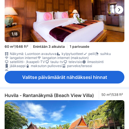
1/8
60 m²/646 ft²
Enintään 3 aikuista
1 parivuode
Näkymä: Luontoon avautuva
kylpytuotteet
peili
suihku
langaton internet
langaton internet (maksuton)
satelliitti- /kaapeli-TV
taulu-tv
televisio
ilmastointi
jääkaappi
maksuton pullovesi
parveke/terassi
Savuttomia huoneita
Valitse päivämäärät nähdäksesi hinnat
Huvila - Rantanäkymä (Beach View Villa)
50 m²/538 ft²