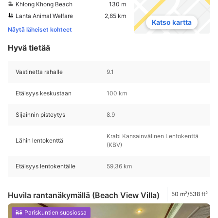
Khlong Khong Beach
130 m
Lanta Animal Welfare
2,65 km
Katso kartta
Näytä läheiset kohteet
Hyvä tietää
Vastinetta rahalle
9.1
Etäisyys keskustaan
100 km
Sijainnin pisteytys
8.9
Krabi Kansainvälinen Lentokenttä
Lähin lentokenttä
(KBV)
Etäisyys lentokentälle
59,36 km
Huvila rantanäkymällä (Beach View Villa)
50 m²/538 ft²
Pariskuntien suosiossa