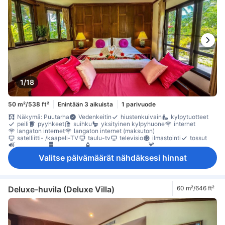
1/18
50 m²/538 ft²
Enintään 3 aikuista
1 parivuode
Näkymä: Puutarha
Vedenkeitin
hiustenkuivain
kylpytuotteet
peili
pyyhkeet
suihku
yksityinen kylpyhuone
internet
langaton internet
langaton internet (maksuton)
satelliitti- /kaapeli-TV
taulu-tv
televisio
ilmastointi
tossut
äänieristys
jääkaappi
maksuton pullovesi
minibaari
oleskelualue
parveke/terassi
Roskakorit
sohva
kaappi
Valitse päivämäärät nähdäksesi hinnat
naulakko
sammutin
Savuttomia huoneita
tallelokero huoneessa
Deluxe-huvila (Deluxe Villa)
60 m²/646 ft²