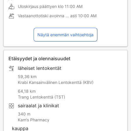
Uloskirjaus päättyen klo
11:00 AM
Vastaanottotiski avoinna ... asti
10:00 AM
Näytä enemmän vaihtoehtoja
Etäisyydet ja olennaisuudet
läheiset lentokentät
59,36 km
Krabi Kansainvälinen Lentokenttä (KBV)
64,18 km
Trang Lentokenttä (TST)
sairaalat ja klinikat
340 m
Kam‘s Pharmacy
kauppa