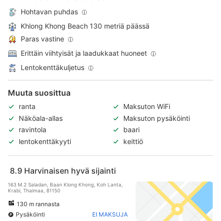
Hohtavan puhdas
Khlong Khong Beach 130 metriä päässä
Paras vastine
Erittäin viihtyisät ja laadukkaat huoneet
Lentokenttäkuljetus
Muuta suosittua
ranta
Maksuton WiFi
Näköala-allas
Maksuton pysäköinti
ravintola
baari
lentokenttäkyyti
keittiö
8.9
Harvinaisen hyvä sijainti
163 M.2 Saladan, Baan Klong Khong, Koh Lanta,
Krabi, Thaimaa, 81150
130 m rannasta
Pysäköinti
EI MAKSUJA