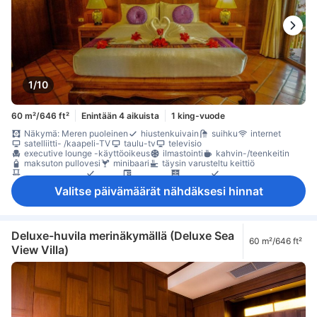
1/10
60 m²/646 ft²
Enintään 4 aikuista
1 king-vuode
Näkymä: Meren puoleinen
hiustenkuivain
suihku
internet
satelliitti- /kaapeli-TV
taulu-tv
televisio
executive lounge -käyttöoikeus
ilmastointi
kahvin-/teenkeitin
maksuton pullovesi
minibaari
täysin varusteltu keittiö
parveke/terassi
sohva
työpöytä
kaappi
naulakko
pukuhuone
lokero
Valitse päivämäärät nähdäksesi hinnat
Deluxe-huvila merinäkymällä (Deluxe Sea
60 m²/646 ft²
View Villa)