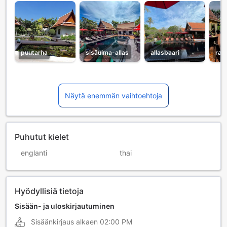
puutarha
sisäuima-allas
allasbaari
ravi
Näytä enemmän vaihtoehtoja
Puhutut kielet
englanti
thai
Hyödyllisiä tietoja
Sisään- ja uloskirjautuminen
Sisäänkirjaus alkaen
02:00 PM