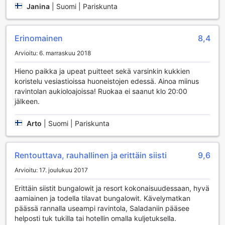
Janina
|
Suomi | Pariskunta
yhdistävät rentoutumisen ja hauskanpidon, tarjoten vieraille
unohtumattoman loman Thaimaassa.
Erinomainen
8,4
Urheilumahdollisuudet Baan Thai Lanta Resortissa
Arvioitu: 6. marraskuu 2018
Baan Thai Lanta Resort tarjoaa erinomaiset
urheilumahdollisuudet, jotka houkuttelevat niin aktiivisia
Hieno paikka ja upeat puitteet sekä varsinkin kukkien
lomailijoita kuin rentoutumista arvostavia vieraita. Sisäuima-
koristelu vesiastioissa huoneistojen edessä. Ainoa miinus
allas on täydellinen paikka nauttia virkistävästä
ravintolan aukioloajoissa! Ruokaa ei saanut klo 20:00
uintielämyksestä, olipa sää mikä tahansa. Uima-altaan
jälkeen.
rauhallinen ympäristö luo täydellisen mahdollisuuden
treenata tai vain nauttia vedestä, samalla kun voit
Arto
|
Suomi | Pariskunta
rentoutua ja ladata akkuja.
Ulkoilma-allas puolestaan tarjoaa upean mahdollisuuden
nauttia auringosta ja luonnosta. Vierailla on mahdollisuus
Rentouttava, rauhallinen ja erittäin siisti
9,6
uida raikkaassa vedessä tai vain rentoutua allasalueella,
jossa on mukavat aurinkotuolit ja varjot. Ja jos kaipaat
Arvioitu: 17. joulukuu 2017
meriveden suolaisuutta, Baan Thai Lanta Resortin sijainti
Erittäin siistit bungalowit ja resort kokonaisuudessaan, hyvä
upealla rannalla tarjoaa unohtumattomia hetkiä. Ranta on
aamiainen ja todella tilavat bungalowit. Kävelymatkan
täydellinen paikka rannalla urheilemiseen, kuten beach
päässä rannalla useampi ravintola, Saladaniin pääsee
volleyyn pelaamiseen tai vain kävelyyn pitkin rannikkoa,
helposti tuk tukilla tai hotellin omalla kuljetuksella.
nauttien samalla kauniista maisemista. Tämä yhdistelmä