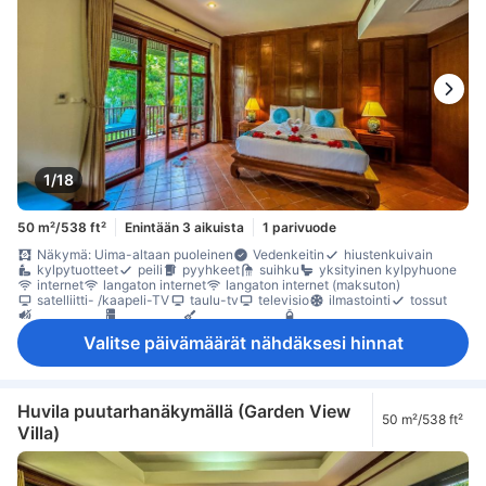
1/18
50 m²/538 ft²
Enintään 3 aikuista
1 parivuode
Näkymä: Uima-altaan puoleinen
Vedenkeitin
hiustenkuivain
kylpytuotteet
peili
pyyhkeet
suihku
yksityinen kylpyhuone
internet
langaton internet
langaton internet (maksuton)
satelliitti- /kaapeli-TV
taulu-tv
televisio
ilmastointi
tossut
äänieristys
jääkaappi
keittokomero
maksuton pullovesi
mikroaaltouuni
minibaari
oleskelualue
parveke/terassi
Valitse päivämäärät nähdäksesi hinnat
puu- /parkettilattia
Roskakorit
sohva
kaappi
naulakko
sammutin
Savuttomia huoneita
tallelokero huoneessa
Huvila puutarhanäkymällä (Garden View
50 m²/538 ft²
Villa)