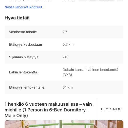
Näytä läheiset kohteet
Hyvä tietää
Vastinetta rahalle
7.7
Etäisyys keskustaan
0.7 km
Sijainnin pisteytys
7.8
Dubain kansainvälinen lentokenttä
Lähin lentokenttä
(DXB)
Etäisyys lentokentälle
6,1 km
1 henkilö 6 vuoteen makuusalissa – vain
miehille (1 Person in 6-Bed Dormitory -
13 m²/140 ft²
Male Only)