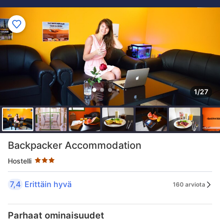
1/27
Tähtiluokitus 3 tähteä
Backpacker Accommodation
Hostelli
7,4
Erittäin hyvä
160 arviota
Parhaat ominaisuudet