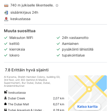
740 m julkiselle liikenteelle.
sisäänkirjaus 24h
keskustassa
Muuta suosittua
Maksuton WiFi
24h vastaanotto
keittiö
Aamiainen
kierroksia
pysäköinti lähistöllä
lokero
tupakointialue
7.8
Erittäin hyvä sijainti
Al Karama, Sheikh Hamdan Colony, building G3,
3rd floor, unit 302 (behind Al Madina
Supermarket), Bur Dubai, Dubai, Dubai,
Arabiemiirikunnat
keskustassa
Dubai Creek
2,07 km
The Dubai Mall
6,07 km
Katso kartta
Dubai Aquarium & Underwater Zoo
6,28 km