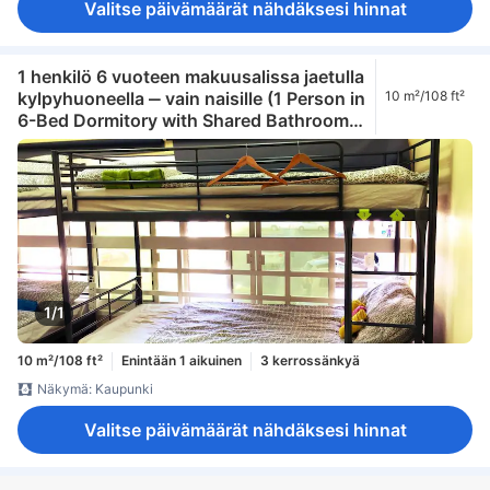
Valitse päivämäärät nähdäksesi hinnat
1 henkilö 6 vuoteen makuusalissa jaetulla
kylpyhuoneella ‒ vain naisille (1 Person in
10 m²/108 ft²
6-Bed Dormitory with Shared Bathroom -
Female Only)
1/1
10 m²/108 ft²
Enintään 1 aikuinen
3 kerrossänkyä
Näkymä: Kaupunki
Valitse päivämäärät nähdäksesi hinnat