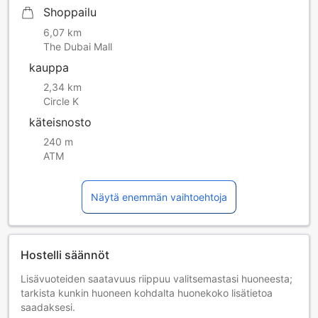
6) Siirry 3. kerroksen huoneistoon 302
Shoppailu
7) Tervetuloa!
6,07 km
The Dubai Mall
kauppa
2,34 km
Circle K
käteisnosto
240 m
ATM
Näytä enemmän vaihtoehtoja
Hostelli säännöt
Lisävuoteiden saatavuus riippuu valitsemastasi huoneesta;
tarkista kunkin huoneen kohdalta huonekoko lisätietoa
saadaksesi.