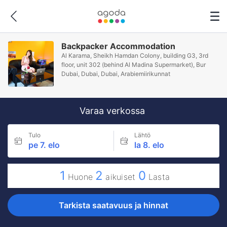
Backpacker Accommodation
Al Karama, Sheikh Hamdan Colony, building G3, 3rd
floor, unit 302 (behind Al Madina Supermarket), Bur
Dubai, Dubai, Dubai, Arabiemiirikunnat
Varaa verkossa
Tulo
Lähtö
pe 7. elo
la 8. elo
1
2
0
Huone
aikuiset
Lasta
Tarkista saatavuus ja hinnat