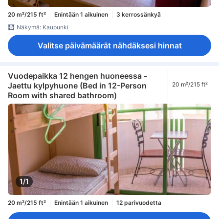
20 m²/215 ft²
Enintään 1 aikuinen
3 kerrossänkyä
Näkymä: Kaupunki
Valitse päivämäärät nähdäksesi hinnat
Vuodepaikka 12 hengen huoneessa -
Jaettu kylpyhuone (Bed in 12-Person
20 m²/215 ft²
Room with shared bathroom)
1/1
20 m²/215 ft²
Enintään 1 aikuinen
12 parivuodetta