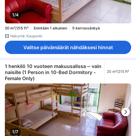
1/4
20 m²/215 ft²
Enintään 1 aikuinen
5 kerrossänkyä
Näkymä: Kaupunki
Valitse päivämäärät nähdäksesi hinnat
1 henkilö 10 vuoteen makuusalissa ‒ vain
naisille (1 Person in 10-Bed Dormitory -
20 m²/215 ft²
Female Only)
1/7