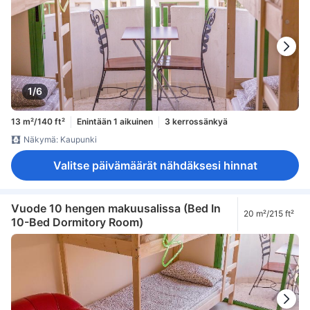
1/6
13 m²/140 ft²
Enintään 1 aikuinen
3 kerrossänkyä
Näkymä: Kaupunki
Valitse päivämäärät nähdäksesi hinnat
Vuode 10 hengen makuusalissa (Bed In
20 m²/215 ft²
10-Bed Dormitory Room)