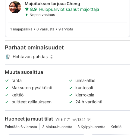
Majoituksen tarjoaa Cheng
8.9
Huippuarviot saanut majoittaja
Nopea vastaus
1 majapaikka • 0 varausta • 9 arviota
Parhaat ominaisuudet
Hohtavan puhdas
Muuta suosittua
ranta
uima-allas
Maksuton pysäköinti
kuntosali
keittiö
kierroksia
puitteet grillaukseen
24 h vartiointi
Huoneet ja muut tilat
Villa
(171 m²/1841 ft²)
Enintään 6 vierasta
3 Makuuhuonetta
3 Kylpyhuonetta
Keittiö