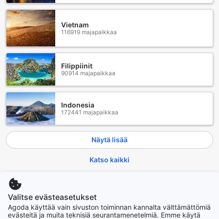
Vietnam
116919 majapaikkaa
Filippiinit
90914 majapaikkaa
Indonesia
172441 majapaikkaa
Näytä lisää
Katso kaikki
Nousevat kaupungit
Valitse evästeasetukset
Agoda käyttää vain sivuston toiminnan kannalta välttämättömiä
Soul
evästeitä ja muita teknisiä seurantamenetelmiä. Emme käytä