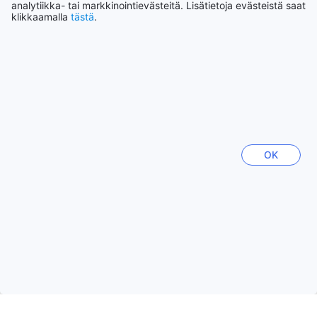
Etelä-Korea
analytiikka- tai markkinointievästeitä. Lisätietoja evästeistä saat
klikkaamalla
tästä
.
Sydney
Australia
Hanoi
Vietnam
OK
Pattaya
Thaimaa
Kota Kinabalu
Malesia
Näytä lisää
Katso kaikki