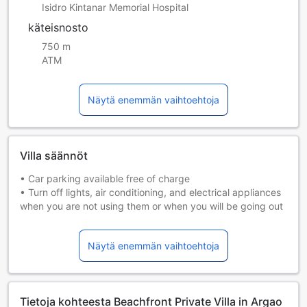
Isidro Kintanar Memorial Hospital
käteisnosto
750 m
ATM
Näytä enemmän vaihtoehtoja
Villa säännöt
• Car parking available free of charge
• Turn off lights, air conditioning, and electrical appliances
when you are not using them or when you will be going out
of the Villa for long hours.
• Lock the door and close the windows when leaving the
Näytä enemmän vaihtoehtoja
property.
• Be careful when using cooking appliances, heaters, or
other fire hazards.
• Treat the property like your own home. Keep the house
Tietoja kohteesta Beachfront Private Villa in Argao
clean.