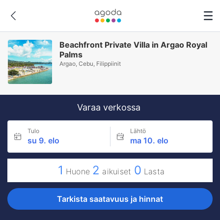
Beachfront Private Villa in Argao Royal
Palms
Argao, Cebu, Filippiinit
Varaa verkossa
Tulo
Lähtö
su 9. elo
ma 10. elo
1
2
0
Huone
aikuiset
Lasta
Tarkista saatavuus ja hinnat