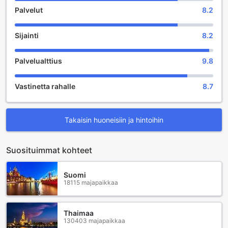
Palvelut
8.2
Sijainti
8.2
Palvelualttius
9.8
Vastinetta rahalle
8.7
Takaisin huoneisiin ja hintoihin
Suosituimmat kohteet
Suomi
18115 majapaikkaa
Thaimaa
130403 majapaikkaa