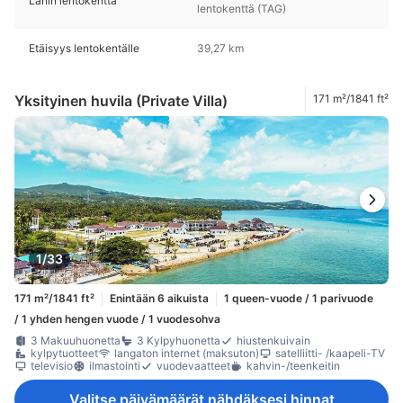
Lähin lentokenttä
lentokenttä (TAG)
Etäisyys lentokentälle
39,27 km
Yksityinen huvila (Private Villa)
171 m²/1841 ft²
1/33
171 m²/1841 ft²
Enintään 6 aikuista
1 queen-vuode / 1 parivuode
/ 1 yhden hengen vuode / 1 vuodesohva
3 Makuuhuonetta
3 Kylpyhuonetta
hiustenkuivain
kylpytuotteet
langaton internet (maksuton)
satelliitti- /kaapeli-TV
televisio
ilmastointi
vuodevaatteet
kahvin-/teenkeitin
Valitse päivämäärät nähdäksesi hinnat