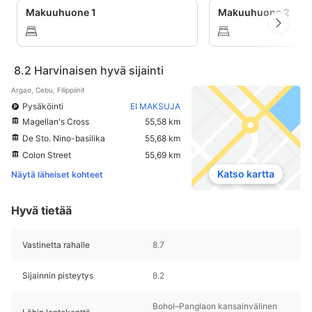
Makuuhuone 1
Makuuhuone 2
8.2
Harvinaisen hyvä sijainti
Argao, Cebu, Filippiinit
Pysäköinti
EI MAKSUJA
Magellan's Cross
55,58 km
De Sto. Nino-basilika
55,68 km
Colon Street
55,69 km
Katso kartta
Näytä läheiset kohteet
Hyvä tietää
Vastinetta rahalle
8.7
Sijainnin pisteytys
8.2
Bohol–Panglaon kansainvälinen