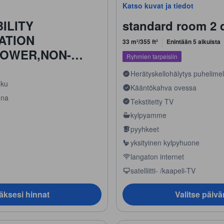
Katso kuvat ja tiedot
ILITY
standard room 2
ATION
33 m²/355 ft²
Enintään 5 aikuista
HOWER,NON-
Ryhmien tarpeisiin
ing,Mobility
Herätyskellohälytys puhelimel
n Assistance,Roll
hku
Kääntökahva ovessa
una
Tekstitetty TV
kylpyamme
pyyhkeet
yksityinen kylpyhuone
langaton internet
satelliitti- /kaapeli-TV
äksesi hinnat
Valitse päiv