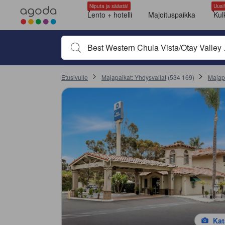
Kaikki arviot Agodassa ovat vahvistetuilta vierailta, joiden on suorite
Siisteys
Sijainti
Aamiainen
Sisäänkirjautuminen
Kylpyhuone
Hinta-laatusuhde
Palvelu
Huoneen viihtyisyys
Pysäköinti
tooltip
tooltip
tooltip
tooltip
tooltip
tooltip
tooltip
tooltip
tooltip
tooltip
tooltip
tooltip
tooltip
tooltip
tooltip
tooltip
tooltip
tooltip
tooltip
tooltip
tooltip
tooltip
tooltip
tooltip
tooltip
tooltip
tooltip
tooltip
tooltip
tooltip
tooltip
tooltip
tooltip
tooltip
tooltip
tooltip
tooltip
tooltip
tooltip
tooltip
tooltip
tooltip
tooltip
tooltip
tooltip
tooltip
tooltip
tooltip
tooltip
tooltip
tooltip
tooltip
tooltip
tooltip
tooltip
tooltip
tooltip
tooltip
tooltip
tooltip
tooltip
tooltip
tooltip
tooltip
tooltip
tooltip
tooltip
tooltip
tooltip
tooltip
tooltip
tooltip
tooltip
tooltip
tooltip
tooltip
tooltip
tooltip
tooltip
tooltip
tooltip
tooltip
tooltip
tooltip
tooltip
tooltip
tooltip
tooltip
tooltip
tooltip
tooltip
tooltip
tooltip
tooltip
tooltip
tooltip
tooltip
tooltip
tooltip
tooltip
tooltip
tooltip
tooltip
tooltip
tooltip
tooltip
tooltip
tooltip
tooltip
tooltip
tooltip
tooltip
tooltip
tooltip
tooltip
tooltip
tooltip
tooltip
tooltip
tooltip
tooltip
tooltip
tooltip
tooltip
tooltip
tooltip
tooltip
tooltip
tooltip
tooltip
tooltip
tooltip
tooltip
tooltip
tooltip
tooltip
tooltip
sentiment-positive-indicator
sentiment-negative-indicator
sentiment-positive-indicator
sentiment-negative-indicator
sentiment-positive-indicator
sentiment-negative-indicator
sentiment-negative-indicator
sentiment-negative-indicator
sentiment-negative-indicator
sentiment-positive-indicator
sentiment-negative-indicator
sentiment-negative-indicator
1 King Bed, Nonsmoking
erilliset suihku ja amme
hiustenkuivain
kylpytuotteet
pyyhkeet
suihku
yksityinen kylpyhuone
internet (maksuton)
langaton internet
langaton internet (maksuton)
maksullinen langaton internet
puhelin
satelliitti- /kaapeli-TV
taulu-tv
televisio
herätyskello
2 queen beds, nonsmoking
Kääntökahva ovessa
Pistekirjoitus- ja tuntokyltit
Säädettävän korkeuden käsin käytettävä suihkutanko
Tekstitetty TV
Yhteensopivuus televiestintä-/kuurojen kirjoituslaitteiden kanssa
erilliset suihku ja amme
hiustenkuivain
kylpytuotteet
pyyhkeet
suihku
yksityinen kylpyhuone
internet (maksuton)
langaton internet
langaton internet (maksuton)
maksullinen langaton internet
Accessibility - 1 King, Roll-in Shower, Nonsmoking
Esteettömät peili-/laittautumistilat
Esteetön suihku seisomaan kykeneville
Kylpyammeen kahvat
Kääntökahva ovessa
Pistekirjoitus- ja tuntokyltit
Säädettävän korkeuden käsin käytettävä suihkutanko
Tasalattiasuihku
Tekstitetty TV
Tukikahvat liukastumisen estämiseksi
Visuaalinen hälytys
Yhteensopivuus televiestintä-/kuurojen kirjoituslaitteiden kanssa
erilliset suihku ja amme
hiustenkuivain
kylpytuotteet
pyyhkeet
Accessibility - 1 King, Bathtub, Nonsmoking
hiustenkuivain
kylpyamme
kylpytuotteet
Mukautettu kylpyhuone
pyyhkeet
suihku
yksityinen kylpyhuone
puhelin
satelliitti- /kaapeli-TV
taulu-tv
televisio
herätyspalvelu
ilmastointi
lämmitys
vuodevaatteet
ACCESSIBLE-1 KING,MOBILITY ACCESSIBLE,COMMUNICATION ASSISTANCE,R
Esteetön wc
suihku
satelliitti- /kaapeli-TV
Ikkuna
Savuttomia huoneita
standard room 2 queen beds nosmoking
Herätyskellohälytys puhelimella
Kuulovammaisille soveltuva huone ja/tai tarvikkeet
Kääntökahva ovessa
Pistekirjoitus- ja tuntokyltit
Tekstitetty TV
hiustenkuivain
kylpyamme
kylpytuotteet
pyyhkeet
suihku
yksityinen kylpyhuone
internet (maksuton)
langaton internet
langaton internet (maksuton)
satelliitti- /kaapeli-TV
standard room 1 king bed accessible nosmoking
Esteettömät peili-/laittautumistilat
Herätyskellohälytys puhelimella
Kuulovammaisille soveltuva huone ja/tai tarvikkeet
Kylpyammeen kahvat
Kääntökahva ovessa
Pistekirjoitus- ja tuntokyltit
Säädettävän korkeuden käsin käytettävä suihkutanko
Tasalattiasuihku
Tekstitetty TV
Tukikahvat liukastumisen estämiseksi
Visuaalinen hälytys
hiustenkuivain
kylpyamme
kylpytuotteet
pyyhkeet
Standard Room 1 King Bed Accessible Bathtub
Esteettömät peili-/laittautumistilat
Herätyskellohälytys puhelimella
Kuulovammaisille soveltuva huone ja/tai tarvikkeet
Kylpyammeen kahvat
Kääntökahva ovessa
Liikuntaesteisten esteetön pääsy
Ovisilmä alatasolla
Pistekirjoitus- ja tuntokyltit
Säädettävän korkeuden käsin käytettävä suihkutanko
Tekstitetty TV
Tukikahvat liukastumisen estämiseksi
Turvalukko alatasolla ovessa
Visuaalinen hälytys
hiustenkuivain
kylpyamme
standard room 1 king bed nosmoking
Herätyskellohälytys puhelimella
Kuulovammaisille soveltuva huone ja/tai tarvikkeet
Kääntökahva ovessa
Pistekirjoitus- ja tuntokyltit
Tekstitetty TV
hiustenkuivain
kylpyamme
kylpytuotteet
pyyhkeet
suihku
yksityinen kylpyhuone
internet (maksuton)
langaton internet
langaton internet (maksuton)
satelliitti- /kaapeli-TV
ACCESSIBLE-1 KING,MOBILITY ACCESSIBLE,COMMUNICATION ASSISTANCE,R
Savuttomia huoneita
Lisätiedot
Palvelualttius on saanut arvosanan 8.3, mikä on korkea arvosana paikassa S
Kunto/siisteys on saanut arvosanan 8.1 ja suurin arvosana on 10
Sijainti on saanut arvosanan 8.1 ja suurin arvosana on 10
Vastinetta rahalle on saanut arvosanan 8.1 ja suurin arvosana on 10
Palvelut on saanut arvosanan 7.8 ja suurin arvosana on 10
Huoneen mukavuus ja laatu on saanut arvosanan 7 ja suurin arvosana on 10
Siirrytty arvostelusivulle 1
Siirrytty arvostelusivulle 1
Niputa ja säästä!
Uusi!
Mentioned in 3 reviews
Mentioned in 2 reviews
Mentioned in 2 reviews
Mentioned in 1 reviews
Mentioned in 1 reviews
Mentioned in 1 reviews
Mentioned in 1 reviews
Mentioned in 1 reviews
Mentioned in 1 reviews
Lento + hotelli
Majoituspaikka
Kul
33% Positive
50% Positive
50% Positive
100% Unfavourable
100% Unfavourable
100% Unfavourable
100% Positive
100% Unfavourable
100% Unfavourable
66% Unfavourable
50% Unfavourable
50% Unfavourable
Aloita kirjoittamalla majoituspaikan nimi tai hakusana, s
Etusivulle
Majapaikat: Yhdysvallat
(
534 169
)
Majap
Kat