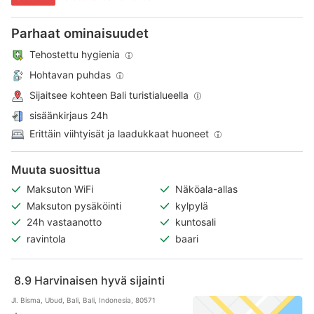
Parhaat ominaisuudet
Tehostettu hygienia
Hohtavan puhdas
Sijaitsee kohteen Bali turistialueella
sisäänkirjaus 24h
Erittäin viihtyisät ja laadukkaat huoneet
Muuta suosittua
Maksuton WiFi
Näköala-allas
Maksuton pysäköinti
kylpylä
24h vastaanotto
kuntosali
ravintola
baari
8.9
Harvinaisen hyvä sijainti
Jl. Bisma, Ubud, Bali, Bali, Indonesia, 80571