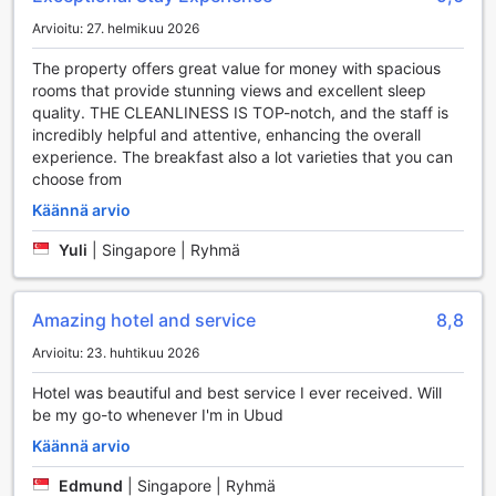
ja perheeseesi tai suunnitella seuraavaa seikkailuasi.
Arvioitu: 27. helmikuu 2026
Hotellissa on myös erikseen merkitty tupakointialue, joka
takaa mukavuutta kaikille vieraille. Express sisään- ja
The property offers great value for money with spacious
uloskirjautuminen sekä matkatavaroiden säilytys
rooms that provide stunning views and excellent sleep
helpottavat matkustustasi, ja päivittäinen siivous pitää
quality. THE CLEANLINESS IS TOP-notch, and the staff is
huoneesi aina siistinä ja viihtyisänä.
incredibly helpful and attentive, enhancing the overall
experience. The breakfast also a lot varieties that you can
Bisma Eight Ubudin Liikennöintipalvelut
choose from
Bisma Eight Ubud tarjoaa vierailleen monipuolisia
Käännä arvio
liikennöintipalveluja, jotka tekevät matkustamisesta
Yuli
|
Singapore | Ryhmä
vaivatonta ja miellyttävää. Hotelli tarjoaa kätevän
lentokenttäkuljetuksen, joka varmistaa, että pääset perille
ilman stressiä. Olitpa sitten saapumassa tai lähtemässä,
Amazing hotel and service
8,8
asiantunteva henkilökunta on valmiina auttamaan sinua,
jotta matkasi sujuu mahdollisimman sujuvasti.
Arvioitu: 23. huhtikuu 2026
Lisäksi Bisma Eight Ubud tarjoaa asiakkailleen
mahdollisuuden nauttia erilaisista retkistä ja kiertueista,
Hotel was beautiful and best service I ever received. Will
jotka vievät sinut tutkimaan Ubudin kiehtovaa kulttuuria ja
be my go-to whenever I'm in Ubud
upeita maisemia. Hotellin valet-parking-palvelu takaa, että
Käännä arvio
autosi on aina turvallisesti parkissa, ja ilmainen pysäköinti
paikan päällä helpottaa vierailustasi. Mikäli kaipaat
Edmund
|
Singapore | Ryhmä