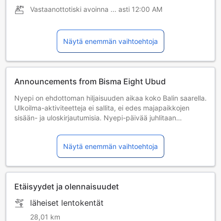
Vastaanottotiski avoinna ... asti
12:00 AM
Näytä enemmän vaihtoehtoja
Announcements from Bisma Eight Ubud
Nyepi on ehdottoman hiljaisuuden aikaa koko Balin saarella.
Ulkoilma-aktiviteetteja ei sallita, ei edes majapaikkojen
sisään- ja uloskirjautumisia. Nyepi-päivää juhlitaan
seuraavasti: 17.3.2018, 6.3.2019, 25.3.2020, 14.3.2021 ja
3.3.2022.
Näytä enemmän vaihtoehtoja
Nyepi Religious Day: Please be informed that Bali island
celebrates Nyepi (Silent) day each year. The Nyepi (Silent)
Day is a day of absolute silence throughout the island. No
outdoor activities are allowed including check-in and
Etäisyydet ja olennaisuudet
check-out from hotels. 29 March 2025 | 19 March 2026 | 8
March 2027 | 26 March 2028 | 15 March 2029
läheiset lentokentät
28,01 km