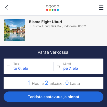
Bisma Eight Ubud
Jl. Bisma, Ubud, Bali, Bali, Indonesia, 80571
Varaa verkossa
Tulo
Lähtö
to 6. elo
pe 7. elo
1
2
0
Huone
aikuiset
Lasta
Tarkista saatavuus ja hinnat