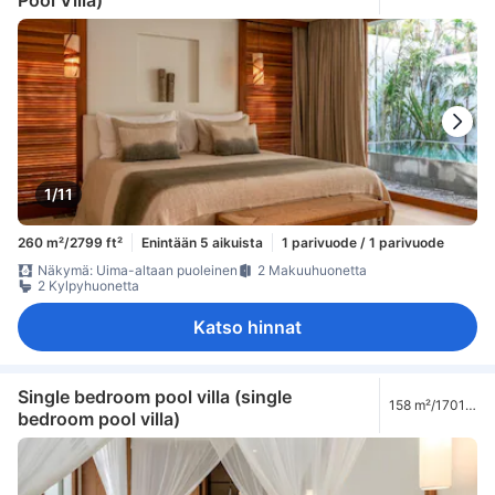
ft²
1/11
260 m²/2799 ft²
Enintään 5 aikuista
1 parivuode / 1 parivuode
Näkymä: Uima-altaan puoleinen
2 Makuuhuonetta
2 Kylpyhuonetta
Katso hinnat
Single bedroom pool villa (single
158 m²/1701
bedroom pool villa)
ft²