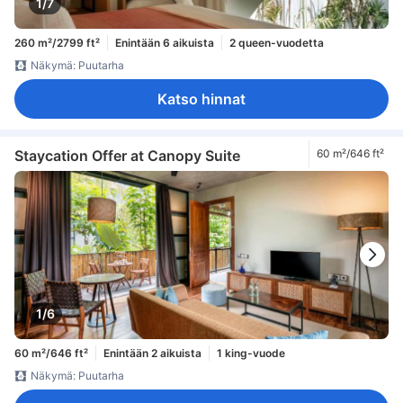
1/7
260 m²/2799 ft²
Enintään 6 aikuista
2 queen-vuodetta
Näkymä: Puutarha
Katso hinnat
Staycation Offer at Canopy Suite
60 m²/646 ft²
1/6
60 m²/646 ft²
Enintään 2 aikuista
1 king-vuode
Näkymä: Puutarha