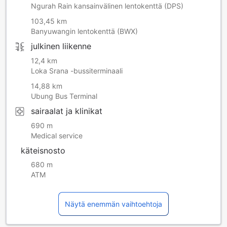
Ngurah Rain kansainvälinen lentokenttä (DPS)
103,45 km
Banyuwangin lentokenttä (BWX)
julkinen liikenne
12,4 km
Loka Srana -bussiterminaali
14,88 km
Ubung Bus Terminal
sairaalat ja klinikat
690 m
Medical service
käteisnosto
680 m
ATM
Näytä enemmän vaihtoehtoja