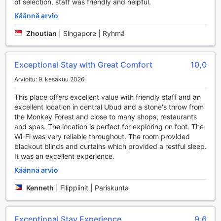
of selection, staff was friendly and helpful.
Voit nauttia virkistävästä uintisessiosta tai vain makoilla
Käännä arvio
auringossa, samalla kun allasbaarista tilaat raikkaita juomia
ja herkullisia välipaloja. Bisma Eight Ubud yhdistää urheilun
Zhoutian
|
Singapore | Ryhmä
ja rentoutumisen täydellisesti, tarjoten vierailleen
unohtumattoman kokemuksen, jossa voit sekä treenata
että nauttia Bali-saarten kauneudesta.
Exceptional Stay with Great Comfort
10,0
Bisma Eight Ubudin Mukavuudet
Arvioitu: 9. kesäkuu 2026
Bisma Eight Ubud tarjoaa vierailleen erinomaiset
This place offers excellent value with friendly staff and an
mukavuudet, jotka tekevät oleskelusta vaivattoman ja
excellent location in central Ubud and a stone's throw from
miellyttävän. Hotellissa on 24 tunnin huonepalvelu, joten
the Monkey Forest and close to many shops, restaurants
voit nauttia herkullisista aterioista omassa rauhassasi milloin
and spas. The location is perfect for exploring on foot. The
tahansa. Lisäksi hotellin pesulapalvelut, mukaan lukien
Wi-Fi was very reliable throughout. The room provided
kuivauspesu, varmistavat, että vaatteesi pysyvät siisteinä
blackout blinds and curtains which provided a restful sleep.
ja raikkaina koko loman ajan. Huonepalvelu on aina valmiina
It was an excellent experience.
palvelemaan sinua, ja voit luottaa turvallisuuslaatikoihin,
Käännä arvio
jotka pitävät arvotavarat turvassa oleskelusi ajan.
Hotellin concierge-palvelu on käytettävissäsi, mikä
Kenneth
|
Filippiinit | Pariskunta
helpottaa paikallisten nähtävyyksien ja aktiviteettien
suunnittelua. Ilmainen Wi-Fi on saatavilla kaikissa huoneissa
sekä julkisissa tiloissa, joten voit pysyä yhteydessä ystäviisi
Exceptional Stay Experience
9,6