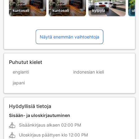
kuntosali
kuntosali
kylpylä
ulk
Näytä enemmän vaihtoehtoja
Puhutut kielet
englanti
indonesian kieli
japani
Hyödyllisiä tietoja
Sisään- ja uloskirjautuminen
Sisäänkirjaus alkaen
02:00 PM
Uloskirjaus päättyen klo
12:00 PM