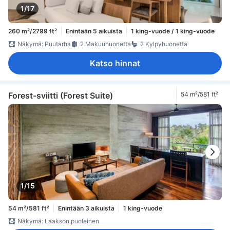
1/17
260 m²/2799 ft²
Enintään 5 aikuista
1 king-vuode / 1 king-vuode
Näkymä: Puutarha
2 Makuuhuonetta
2 Kylpyhuonetta
Katso hinnat
Forest-sviitti (Forest Suite)
54 m²/581 ft²
1/15
54 m²/581 ft²
Enintään 3 aikuista
1 king-vuode
Näkymä: Laakson puoleinen