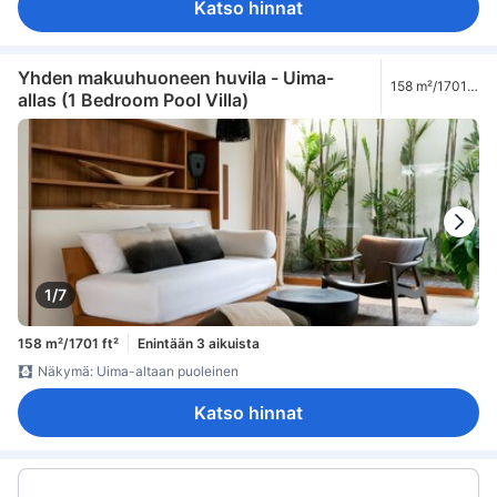
Katso hinnat
Yhden makuuhuoneen huvila - Uima-
158 m²/1701
allas (1 Bedroom Pool Villa)
ft²
1/7
158 m²/1701 ft²
Enintään 3 aikuista
Näkymä: Uima-altaan puoleinen
Katso hinnat