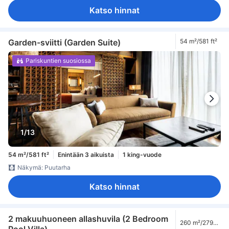
Katso hinnat
Garden-sviitti (Garden Suite)
54 m²/581 ft²
Pariskuntien suosiossa
1/13
54 m²/581 ft²
Enintään 3 aikuista
1 king-vuode
Näkymä: Puutarha
Katso hinnat
2 makuuhuoneen allashuvila (2 Bedroom
260 m²/2799
Pool Villa)