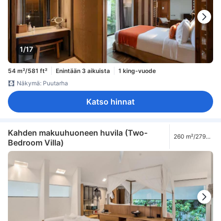
1/17
54 m²/581 ft²
Enintään 3 aikuista
1 king-vuode
Näkymä: Puutarha
Katso hinnat
Kahden makuuhuoneen huvila (Two-
260 m²/2799
Bedroom Villa)
ft²