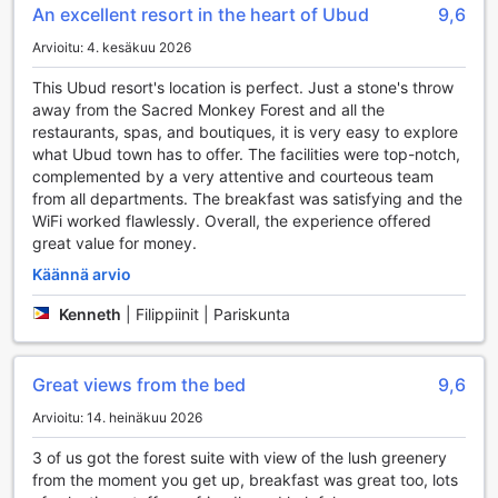
tarjoavat täydellistä rauhoittumista. Anna itsesi hemmotella
An excellent resort in the heart of Ubud
9,6
asiantuntevien terapeutien käsissä ja nauti rentouttavista
Arvioitu: 4. kesäkuu 2026
hoidoista, jotka virkistävät kehoasi ja mieltäsi. Hotellin
kaunis puutarha tarjoaa rauhoittavan ympäristön, jossa voit
This Ubud resort's location is perfect. Just a stone's throw
nauttia luonnon rauhasta, tai voit uppoutua hotellin kirjaston
away from the Sacred Monkey Forest and all the
rauhalliseen ilmapiiriin, joka on täynnä inspiroivaa luettavaa.
restaurants, spas, and boutiques, it is very easy to explore
Bisma Eight Ubud on täydellinen paikka, jossa voit nauttia
what Ubud town has to offer. The facilities were top-notch,
sekä viihteestä että rauhoittumisesta.
complemented by a very attentive and courteous team
from all departments. The breakfast was satisfying and the
Bisma Eight Ubudin Urheilutilat: Liikuntaa ja
WiFi worked flawlessly. Overall, the experience offered
Rentoutumista Trooppisessa Paratiisissa
great value for money.
Bisma Eight Ubud tarjoaa vierailleen erinomaiset urheilutilat,
Käännä arvio
jotka tekevät lomasta aktiivisen ja virkistävän. Hotellin
Kenneth
|
Filippiinit | Pariskunta
moderni ja hyvin varusteltu kuntokeskus on avoinna
vuorokauden ympäri, joten voit treenata juuri silloin, kun
sinulle parhaiten sopii. Ilmainen pääsy kuntosalille takaa,
että voit nauttia monipuolisista laitteista ja
Great views from the bed
9,6
harjoitusvälineistä ilman lisäkustannuksia. Olitpa sitten
Arvioitu: 14. heinäkuu 2026
kuntosaliharjoittelun ystävä tai aloittelija, löydät varmasti
sopivat välineet ja tilat tavoitteidesi saavuttamiseksi.
3 of us got the forest suite with view of the lush greenery
Ulkoilma-allasta ympäröi kaunis trooppinen luonto, mikä
from the moment you get up, breakfast was great too, lots
tekee siitä täydellisen paikan uimiselle ja rentoutumiselle.