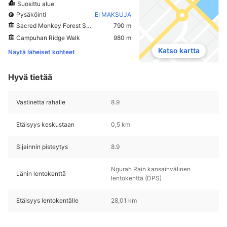
Suosittu alue
Pysäköinti
EI MAKSUJA
Sacred Monkey Forest Sanctuary
790 m
Campuhan Ridge Walk
980 m
Katso kartta
Näytä läheiset kohteet
Hyvä tietää
Vastinetta rahalle
8.9
Etäisyys keskustaan
0,5 km
Sijainnin pisteytys
8.9
Ngurah Rain kansainvälinen
Lähin lentokenttä
lentokenttä (DPS)
Etäisyys lentokentälle
28,01 km