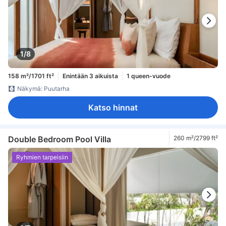
1/8
158 m²/1701 ft²
Enintään 3 aikuista
1 queen-vuode
Näkymä: Puutarha
Katso hinnat
Double Bedroom Pool Villa
260 m²/2799 ft²
Ryhmien tarpeisiin