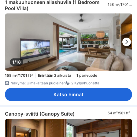
1 makuuhuoneen allashuvila (1 Bedroom
158 m²/1701
Pool Villa)
ft²
1/18
158 m²/1701 ft²
Enintään 2 aikuista
1 parivuode
Näkymä: Uima-altaan puoleinen
2 Kylpyhuonetta
Katso hinnat
Canopy-sviitti (Canopy Suite)
54 m²/581 ft²