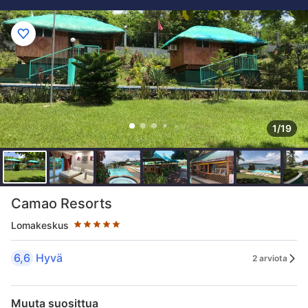
1/19
Tähtiluokitus 5 tähteä
Camao Resorts
Lomakeskus
6,6
Hyvä
2 arviota
Muuta suosittua