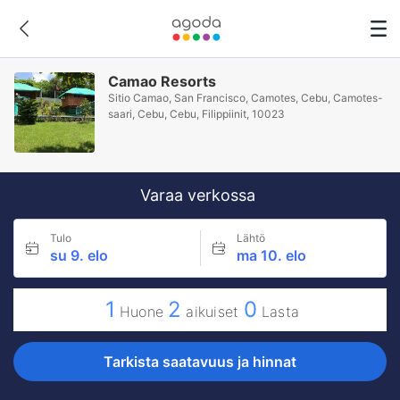
Camao Resorts
Sitio Camao, San Francisco, Camotes, Cebu, Camotes-
saari, Cebu, Cebu, Filippiinit, 10023
Varaa verkossa
Tulo
Lähtö
su 9. elo
ma 10. elo
1
2
0
Huone
aikuiset
Lasta
Tarkista saatavuus ja hinnat