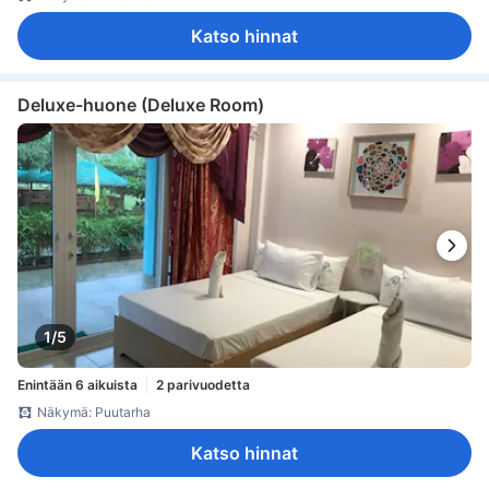
Katso hinnat
Deluxe-huone (Deluxe Room)
1/5
Enintään 6 aikuista
2 parivuodetta
Näkymä: Puutarha
Katso hinnat