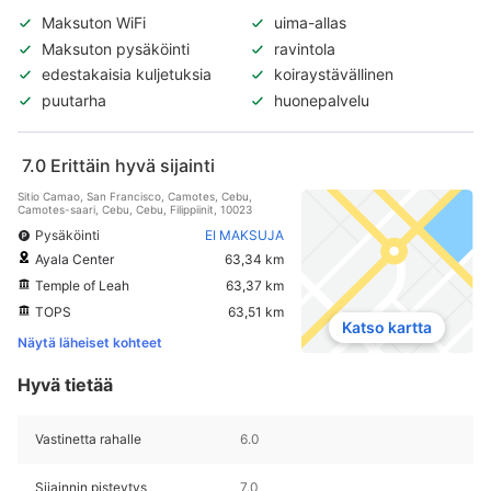
Maksuton WiFi
uima-allas
Maksuton pysäköinti
ravintola
edestakaisia kuljetuksia
koiraystävällinen
puutarha
huonepalvelu
7.0
Erittäin hyvä sijainti
Sitio Camao, San Francisco, Camotes, Cebu,
Camotes-saari, Cebu, Cebu, Filippiinit, 10023
Pysäköinti
EI MAKSUJA
Ayala Center
63,34 km
Temple of Leah
63,37 km
TOPS
63,51 km
Katso kartta
Näytä läheiset kohteet
Hyvä tietää
Vastinetta rahalle
6.0
Sijainnin pisteytys
7.0