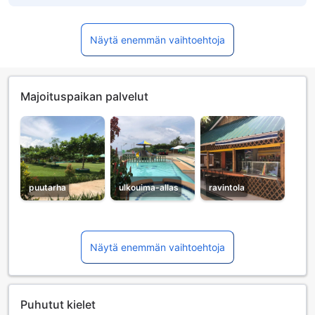
Näytä enemmän vaihtoehtoja
Majoituspaikan palvelut
puutarha
ulkouima-allas
ravintola
Näytä enemmän vaihtoehtoja
Puhutut kielet