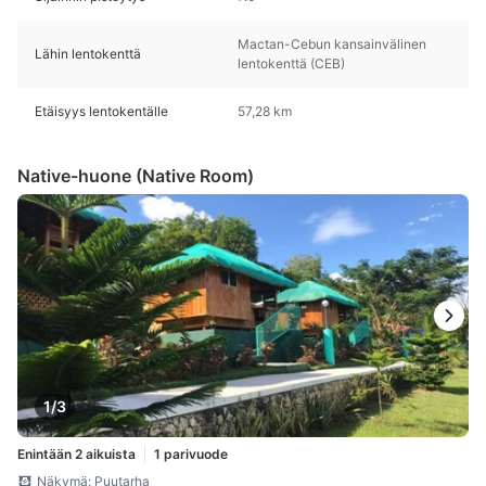
Mactan-Cebun kansainvälinen
Lähin lentokenttä
lentokenttä (CEB)
Etäisyys lentokentälle
57,28 km
Native-huone (Native Room)
1/3
Enintään 2 aikuista
1 parivuode
Näkymä: Puutarha