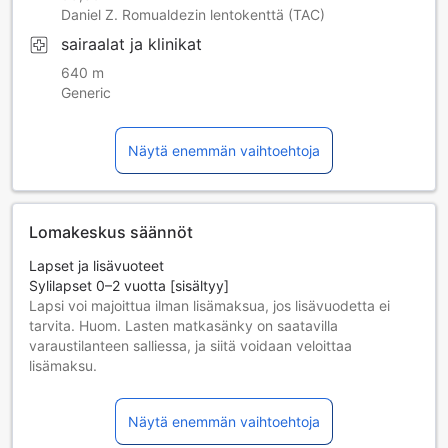
Daniel Z. Romualdezin lentokenttä (TAC)
sairaalat ja klinikat
640 m
Generic
Näytä enemmän vaihtoehtoja
Lomakeskus säännöt
Lapset ja lisävuoteet
Sylilapset 0–2 vuotta [sisältyy]
Lapsi voi majoittua ilman lisämaksua, jos lisävuodetta ei
tarvita. Huom. Lasten matkasänky on saatavilla
varaustilanteen salliessa, ja siitä voidaan veloittaa
lisämaksu.
Lapset 3–10 vuotta [sisältyy]
Lapsi majoittuu ilmaiseksi, jos nukkuu jo olemassa olevilla
Näytä enemmän vaihtoehtoja
vuoteilla. Huomaa: jos tarvitset pinnasängyn, siitä voidaan
veloittaa erikseen.