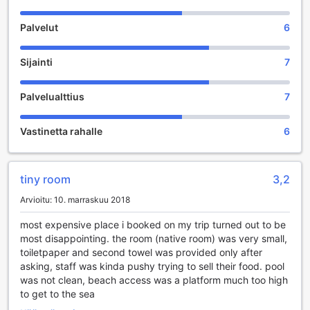
Viihdemahdollisuudet Camao Resortsissa
Palvelut
6
Camao Resorts Cebu, Filippiinit, tarjoaa vierailleen
unohtumatonta viihdettä kauniissa ympäristössä. Resortin
Sijainti
7
vehreä puutarha on täydellinen paikka rentoutua ja nauttia
luonnon rauhasta. Puutarhassa voit nauttia rauhallisista
Palvelualttius
7
hetkistä tai viettää aikaa ystävien ja perheen kanssa, kun
taas ympäröivä luonto luo täydellisen taustan
unohtumattomille muistoille.
Vastinetta rahalle
6
Lisäksi Camao Resorts tarjoaa hauskaa ja viihdyttävää
karaoke-elämystä, joka on kaikkien vieraiden saatavilla.
Olipa kyseessä rentoutuminen ystävien kanssa tai
tiny room
3,2
kilpailuhenkinen lauluhetki, karaokehuoneet tarjoavat
loistavan mahdollisuuden päästää sisäinen tähteesi
Arvioitu: 10. marraskuu 2018
valloilleen. Laaja valikoima kappaleita eri genreistä takaa,
että jokaiselle löytyy jotakin, ja ilta täyttyy naurusta ja
most expensive place i booked on my trip turned out to be
laulusta. Camao Resorts on todellinen viihteen keidas, jossa
most disappointing. the room (native room) was very small,
jokainen vieras voi kokea iloa ja yhteisöllisyyttä.
toiletpaper and second towel was provided only after
asking, staff was kinda pushy trying to sell their food. pool
Camao Resortsin urheilu- ja virkistysmahdollisuudet
was not clean, beach access was a platform much too high
to get to the sea
Camao Resorts Cebu, Filippiinit, tarjoaa upeita