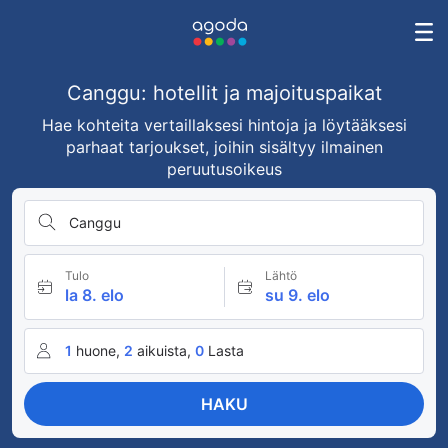
Canggu: hotellit ja majoituspaikat
Hae kohteita vertaillaksesi hintoja ja löytääksesi
parhaat tarjoukset, joihin sisältyy ilmainen
peruutusoikeus
Canggu
Tulo
Lähtö
la 8. elo
su 9. elo
1
huone,
2
aikuista,
0
Lasta
HAKU