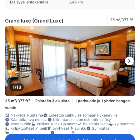
Etäisyys lentokentälle
3,49 km
Grand luxe (Grand Luxe)
35 m²/377 ft²
1/18
35 m²/377 ft²
Enintään 3 aikuista
1 parivuode ja 1 yhden hengen
vuode
Näkymä: Puutarha
Esteetön suihku seisomaan kykeneville
Kääntökahva ovessa
Liikuntaesteisten esteetön pääsy
Vedenkeitin
erilliset suihku ja amme
hiustenkuivain
kylpyamme
kylpytuotteet
peili
pyyhkeet
suihku
Suihkutila
yksityinen kylpyhuone
Allastilat
langaton internet (maksuton)
maksullinen langaton internet
puhelin
satelliitti- /kaapeli-TV