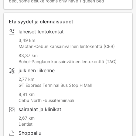
bed, some deluxe rooms only have 1 queen bed
Etäisyydet ja olennaisuudet
läheiset lentokentät
3,49 km
Mactan-Cebun kansainvälinen lentokenttä (CEB)
83,37 km
Bohol–Panglaon kansainvälinen lentokenttä (TAG)
julkinen liikenne
2,77 km
GT Express Terminal Bus Stop H Mall
8,91 km
Cebu North -bussiterminaali
sairaalat ja klinikat
2,67 km
Dentist
Shoppailu