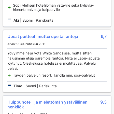
Cebu White Sands Resort and Spa:n Käytännölliset
Sopii ylellisen hotelliloman ystäville sekä kylpylä-
Palvelut
hierontapalveluja kaipaaville
Cebu White Sands Resort and Spa tarjoaa vierailleen
Aki
|
Suomi | Pariskunta
kattavan valikoiman käytännöllisiä palveluja, jotka tekevät
lomastasi mahdollisimman mukavan ja vaivattoman. Hotellin
pyykkipalvelut, mukaan lukien kuivapesu, varmistavat, että
Upeat puitteet, muttei upeita rantoja
6,7
voit nauttia puhtaista vaatteista ilman vaivannäköä.
Huonepalvelu tarjoaa herkullisia aterioita suoraan
Arvioitu: 30. huhtikuu 2011
huoneeseesi, joten voit nauttia ruokailusta omassa
rauhassasi tai rentoutua terassilla kauniissa ympäristössä.
Yövyimme neljä yötä White Sandsissa, mutta sitten
Lisäksi turvallisuudesta on huolehdittu tallelokeroiden
halusimme etsiä parempia rantoja. Niitä ei Lapu-lapusta
avulla, joten voit säilyttää arvotavarasi huolettomasti.
löytynyt. Oleskelussa hotelissa ei moitittavaa. Palvelu
Hotellissa on myös ilmainen Wi-Fi-yhteys julkisissa tiloissa,
pelasi.
joten voit pysyä yhteydessä ystäviisi ja perheeseesi tai
Täyden palvelun resort. Tarjolla mm. spa-palvelut
suunnitella seuraavaa seikkailuasi. Matkatavaroiden
säilytysmahdollisuus ja päivittäinen siivouspalvelu
Timo
|
Suomi | Pariskunta
varmistavat, että voit keskittyä lomasi nauttimiseen ilman
ylimääräistä huolta. Erityinen tupakointialue tarjoaa
mukautuvan ympäristön tupakoitsijoille, jolloin jokainen
Huippuhotelli ja mielettömän ystävällinen
9,3
vieras voi nauttia lomastaan omalla tavallaan.
henkilök