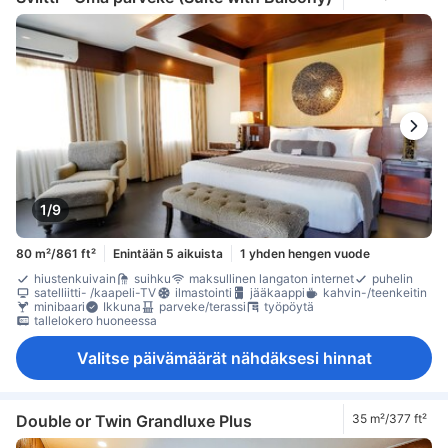
päivittäinen huonesiivous
Ikkuna
Laatta-/marmorilattia
parveke/terassi
puu- /parkettilattia
Roskakorit
Taitettava vuode
työpöytä
yhdistettäviä huoneita saatavana
yläkerros
kaappi
naulakko
tarvikkeet silitykseen
Vauvansänky (pyynnöstä)
Rakennuksessa on hissi
savunilmaisin
Savuttomia huoneita
Säädettävä ilmastointi
tallelokero huoneessa
Turvaominaisuudet
1/9
80 m²/861 ft²
Enintään 5 aikuista
1 yhden hengen vuode
hiustenkuivain
suihku
maksullinen langaton internet
puhelin
satelliitti- /kaapeli-TV
ilmastointi
jääkaappi
kahvin-/teenkeitin
minibaari
Ikkuna
parveke/terassi
työpöytä
tallelokero huoneessa
Valitse päivämäärät nähdäksesi hinnat
Double or Twin Grandluxe Plus
35 m²/377 ft²