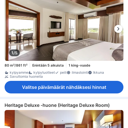
1/5
80 m²/861 ft²
Enintään 5 aikuista
1 king-vuode
kylpyamme
kylpytuotteet
peili
ilmastointi
Ikkuna
Savuttomia huoneita
Valitse päivämäärät nähdäksesi hinnat
Heritage Deluxe -huone (Heritage Deluxe Room)