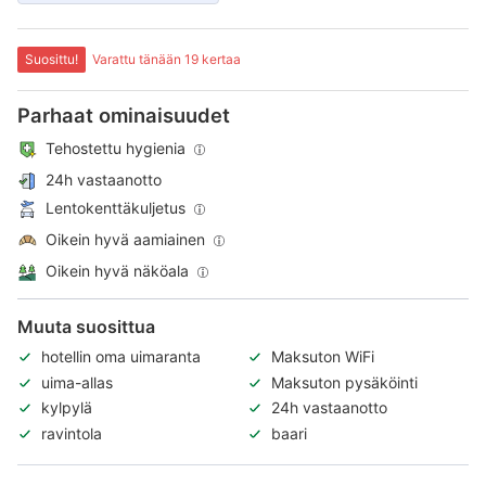
Suosittu!
Varattu tänään 19 kertaa
Parhaat ominaisuudet
Tehostettu hygienia
24h vastaanotto
Lentokenttäkuljetus
Oikein hyvä aamiainen
Oikein hyvä näköala
Muuta suosittua
hotellin oma uimaranta
Maksuton WiFi
uima-allas
Maksuton pysäköinti
kylpylä
24h vastaanotto
ravintola
baari