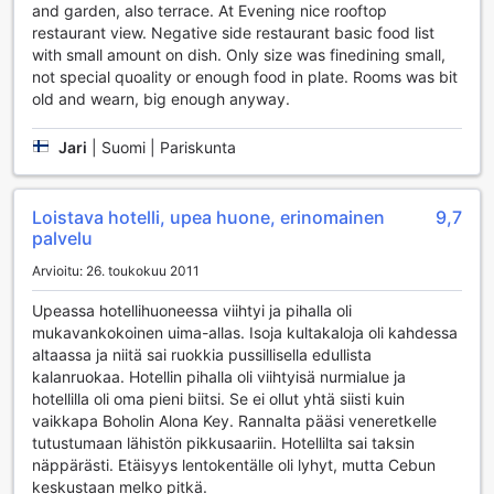
and garden, also terrace. At Evening nice rooftop
Urheilumahdollisuudet Cebu White Sands Resort and
restaurant view. Negative side restaurant basic food list
Spa:ssa
with small amount on dish. Only size was finedining small,
not special quoality or enough food in plate. Rooms was bit
Cebu White Sands Resort and Spa tarjoaa unohtumatonta
old and wearn, big enough anyway.
urheiluelämystä upeissa puitteissa. Vieraillessasi tässä
trooppisessa paratiisissa voit nauttia monista
Jari
|
Suomi | Pariskunta
vesiliikuntamahdollisuuksista, jotka tekevät lomastasi
aktiivisen ja jännittävän. Moottoroidut vesiliikuntapalvelut,
kuten vesiskootterit ja vesihiihto, tarjoavat
Loistava hotelli, upea huone, erinomainen
9,7
adrenaliinintäyteisiä hetkiä, kun taas ei-moottoroidut
palvelu
vaihtoehdot, kuten kajakointi ja purjehdus, antavat sinulle
mahdollisuuden nauttia rauhallisista vesistä ja ihailla
Arvioitu: 26. toukokuu 2011
kauniita maisemia.
Resortin yksityinen ranta on täydellinen paikka sekä
Upeassa hotellihuoneessa viihtyi ja pihalla oli
rentoutumiseen että aktiiviseen lomailuun. Voit sukeltaa
mukavankokoinen uima-allas. Isoja kultakaloja oli kahdessa
kristallinkirkkaisiin vesiin ja tutustua värikkäisiin
altaassa ja niitä sai ruokkia pussillisella edullista
koralliriuttoihin snorklauksen avulla tai vain nauttia
kalanruokaa. Hotellin pihalla oli viihtyisä nurmialue ja
auringosta ulkoaltaalla, joka on suunniteltu täydentämään
hotellilla oli oma pieni biitsi. Se ei ollut yhtä siisti kuin
lomasi rentoutumista. Cebu White Sands Resort and Spa on
vaikkapa Boholin Alona Key. Rannalta pääsi veneretkelle
todellinen keidas, jossa voit yhdistää urheilun ja
tutustumaan lähistön pikkusaariin. Hotellilta sai taksin
rentoutumisen unohtumattomalla tavalla.
näppärästi. Etäisyys lentokentälle oli lyhyt, mutta Cebun
keskustaan melko pitkä.