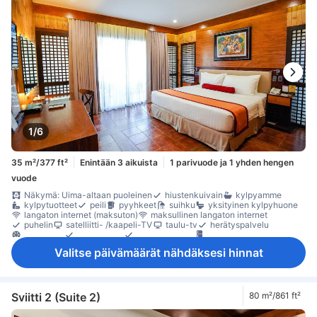
1/6
35 m²/377 ft²
Enintään 3 aikuista
1 parivuode ja 1 yhden hengen
vuode
Näkymä: Uima-altaan puoleinen
hiustenkuivain
kylpyamme
kylpytuotteet
peili
pyyhkeet
suihku
yksityinen kylpyhuone
langaton internet (maksuton)
maksullinen langaton internet
puhelin
satelliitti- /kaapeli-TV
taulu-tv
herätyspalvelu
ilmastointi
sateenvarjo
vuodevaatteet
jääkaappi
maksuton pikakahvi
maksuton pullovesi
maksuton tee
Valitse päivämäärät nähdäksesi hinnat
maksuton tervetulojuoma
Vesipannu
Ikkuna
parveke/terassi
Roskakorit
työpöytä
kaappi
naulakko
tarvikkeet ompeluun
tarvikkeet silitykseen
savunilmaisin
Savuttomia huoneita
Sviitti 2 (Suite 2)
80 m²/861 ft²