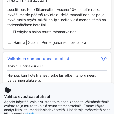
Cebu White Sands Resort and Spa:
Arvioitu: 13. maaliskuu 2011
Liikennöintimahdollisuudet
suosittelen. henkilökunnalle arvosana 10+. hotellin ruoka
hyvää. metrin päässä ravintola, siellä romanttinen, halpa ja
Cebu White Sands Resort and Spa tarjoaa erinomaiset
hyvä ruoka myös. mikäli philippiineille vielä menen, tämä on
liikennöintimahdollisuudet, jotka tekevät vierailustasi
todennäköinen hotellini.
vaivattoman ja miellyttävän. Hotelli tarjoaa kätevät
lentokenttäkuljetukset, joten voit saapua ja lähteä ilman
Ei erityisen halpa mutta rahanarvoinen.
stressiä. Kuljetuspalvelu vie sinut suoraan saapumislentosi
jälkeen, ja voit nauttia rauhallisesta matkasta kauniiseen
Hannu
|
Suomi | Perhe, jossa isompia lapsia
lomakohteeseen.
Lisäksi resortti järjestää erilaisia retkiä, jotka mahdollistavat
saaren tutkimisen ja sen upeiden nähtävyyksien
Valkoisen sannan upea paratiisi
9,0
kokemisen. Jos haluat liikkua itsenäisesti, hotelli tarjoaa
myös autonvuokrauspalvelun, joka tekee matkustamisesta
Arvioitu: 1. heinäkuu 2009
joustavaa ja mukautettavaa omien aikataulujesi mukaan. Ja
Hienoa. kun hotelli järjesti sukellusretken tarjoiluineen,
mikä parasta, Cebu White Sands Resort and Spa:lla on
päivällinen aluksella.
ilmainen pysäköintimahdollisuus, joten voit helposti tuoda
oman autosi mukanasi. Tarjolla on myös taksipalvelu, mikä
Kauniin upea ympäristö, miellyttävä henkilökunta,
kohtelias ja kunnioittava, tilava huone, hyvä aamupala
lisää mukavuutta ja joustavuutta liikkumiseesi. Kaikki nämä
Valitse evästeasetukset
palvelut tekevät Cebu White Sands Resort and Spasta
Joku käärmeen näköinen kovanoloinen, ruskea matelija
Agoda käyttää vain sivuston toiminnan kannalta välttämättömiä
täydellisen valinnan, kun haluat nauttia lomastasi ilman
luikerteli huoneessa, pikku "anakonda", tapoin sen ja
evästeitä ja muita teknisiä seurantamenetelmiä. Emme käytä
seuraavana päivänä samanlaisen, mutta pienemmän.
huolia liikenteestä.
analytiikka- tai markkinointievästeitä. Lisätietoja evästeistä saat
Oliko joku vaarallinen, en tiedä.
klikkaamalla
tästä
.