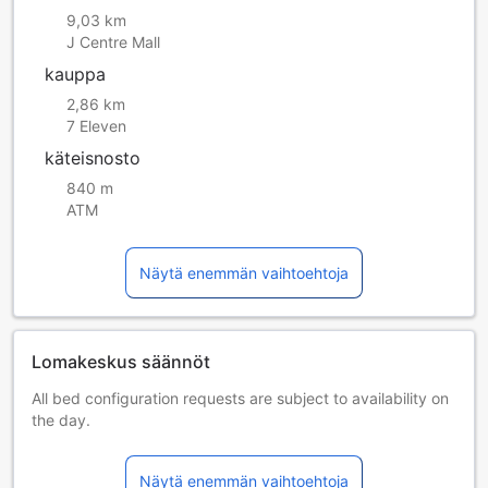
9,03 km
J Centre Mall
kauppa
2,86 km
7 Eleven
käteisnosto
840 m
ATM
Näytä enemmän vaihtoehtoja
Lomakeskus säännöt
All bed configuration requests are subject to availability on
the day.
Lapset ja lisävuoteet
Sylilapset 0–5 vuotta [sisältyy]
Näytä enemmän vaihtoehtoja
Lapsi voi majoittua ilman lisämaksua, jos lisävuodetta ei