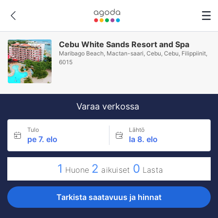
Cebu White Sands Resort and Spa
Maribago Beach, Mactan-saari, Cebu, Cebu, Filippiinit,
6015
Varaa verkossa
Tulo
Lähtö
pe 7. elo
la 8. elo
1
2
0
Huone
aikuiset
Lasta
Tarkista saatavuus ja hinnat