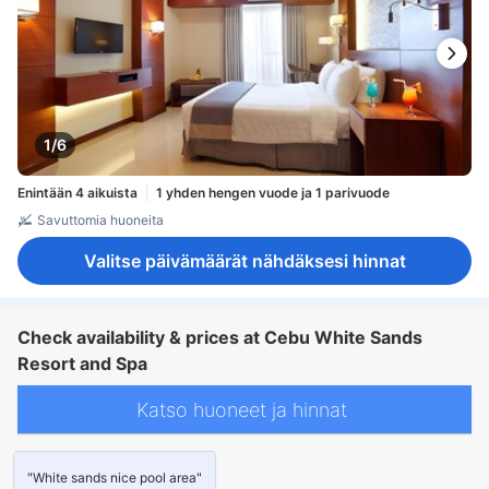
1/6
Enintään 4 aikuista
1 yhden hengen vuode ja 1 parivuode
Savuttomia huoneita
Valitse päivämäärät nähdäksesi hinnat
Check availability & prices at Cebu White Sands
Resort and Spa
Katso huoneet ja hinnat
"White sands nice pool area"