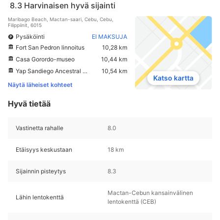
8.3
Harvinaisen hyvä sijainti
Maribago Beach, Mactan-saari, Cebu, Cebu,
Filippiinit, 6015
Pysäköinti
EI MAKSUJA
Fort San Pedron linnoitus
10,28 km
Casa Gorordo-museo
10,44 km
Yap Sandiego Ancestral House
10,54 km
Katso kartta
Näytä läheiset kohteet
Hyvä tietää
Vastinetta rahalle
8.0
Etäisyys keskustaan
18 km
Sijainnin pisteytys
8.3
Mactan-Cebun kansainvälinen
Lähin lentokenttä
lentokenttä (CEB)