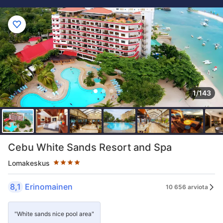
1/143
Tähtiluokitus 4 tähteä
Cebu White Sands Resort and Spa
Lomakeskus
8,1
Erinomainen
10 656 arviota
"White sands nice pool area"