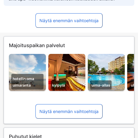
Näytä enemmän vaihtoehtoja
Majoituspaikan palvelut
hotellin oma
uimaranta
kylpylä
uima-allas
ulk
Näytä enemmän vaihtoehtoja
Puhutut kielet