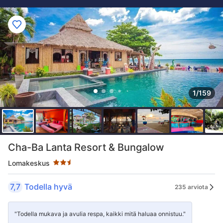
1/159
Tähtiluokitus 2.5 tähteä
Cha-Ba Lanta Resort & Bungalow
Lomakeskus
7,7
Todella hyvä
235 arviota
"Todella mukava ja avulia respa, kaikki mitä haluaa onnistuu."