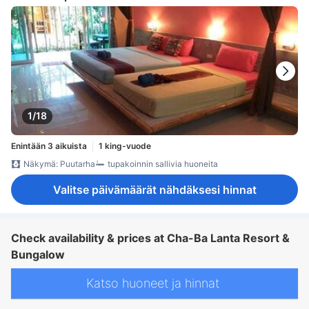
1/18
Enintään 3 aikuista
1 king-vuode
Näkymä: Puutarha
tupakoinnin sallivia huoneita
Valitse päivämäärät nähdäksesi hinnat
Check availability & prices at Cha-Ba Lanta Resort &
Bungalow
Katso huoneet ja hinnat