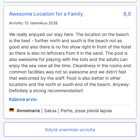
haluavat välttää stressiä ja nauttia suoraan
lomatunnelmasta.
Awesome Location for a Family
6,0
Lisäksi resortti järjestää erilaisia retkiä, jotka vievät sinut
tutkimaan Koh Lantan upeita nähtävyyksiä ja piilopaikkoja.
Arvioitu: 15. tammikuu 2026
Olitpa sitten kiinnostunut snorklaamisesta,
kulttuurikierroksista tai luonnon tutkimisesta, voit helposti
We really enjoyed our stay here. The location on the beach
varata retkiä suoraan hotellista. Cha-Ba Lanta Resort &
is the best - further north and south is the beach not as
Bungalow tarjoaa myös kätevän pysäköintimahdollisuuden
good and also there is no fire show right in front of the hotel
paikan päällä, ja itsepalvelupysäköinti on täysin
so there is also no leftovers from it in the sand. The pool is
maksutonta, joten voit nauttia täydestä rauhasta, kun auto
also awesome for playing with the kids and the adults can
on turvallisesti parkissa. Tarjolla on myös taksipalvelu ja
enjoy the sea view all the time. Cleanliness in the rooms and
lippupalvelu, jotka helpottavat liikkumista ympäri saarta ja
common facilities was not so awesome and we didn’t feel
sen ympäristöä.
that welcomed by the staff. Food is also better in other
locations and the north or south end of the beach. Anyway:
Cha-Ba Lanta Resort & Bungalow: Huoneiden
Definitely a strong recommendation!
Mukavuudet
Käännä arvio
Cha-Ba Lanta Resort & Bungalow tarjoaa vierailleen
Annemarie
|
Saksa | Perhe, jossa pieniä lapsia
erinomaiset huoneen mukavuudet, jotka tekevät
oleskelusta unohtumatonta. Jokaisessa huoneessa on
ilmastointi, joka takaa miellyttävän lämpötilan kaikissa
Näytä enemmän arvioita
sääolosuhteissa. Huoneet on varustettu modernilla
televisiolla, josta voit nauttia satelliitti- ja kaapeli-tv:n