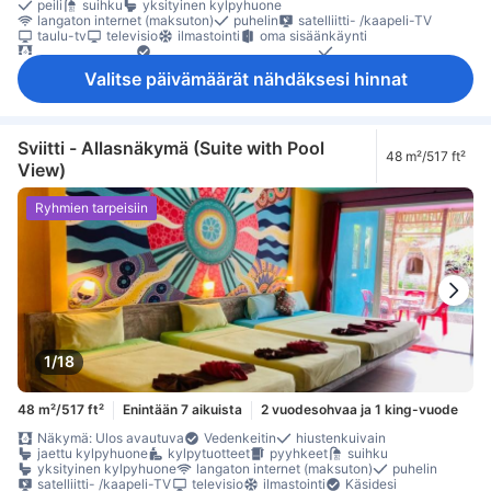
peili
suihku
yksityinen kylpyhuone
langaton internet (maksuton)
puhelin
satelliitti- /kaapeli-TV
taulu-tv
televisio
ilmastointi
oma sisäänkäynti
pimennysverhot
Pistorasiat vuoteen lähellä
sateenvarjo
vuodevaatteet
jääkaappi
maksuton pikakahvi
Valitse päivämäärät nähdäksesi hinnat
maksuton pullovesi
maksuton tee
Vesipannu
erillinen olohuone
Ikkuna
oleskelualue
parveke/terassi
pitkät sängyt (> 2 metriä)
Roskakorit
sohva
työpöytä
Ulkokalusteet
kaappi
tarvikkeet silitykseen
lokero
Rakennuksessa on portaat
Savuttomia huoneita
Säädettävä ilmastointi
Sviitti - Allasnäkymä (Suite with Pool
48 m²/517 ft²
tallelokero huoneessa
View)
Ryhmien tarpeisiin
1/18
48 m²/517 ft²
Enintään 7 aikuista
2 vuodesohvaa ja 1 king-vuode
Näkymä: Ulos avautuva
Vedenkeitin
hiustenkuivain
jaettu kylpyhuone
kylpytuotteet
pyyhkeet
suihku
yksityinen kylpyhuone
langaton internet (maksuton)
puhelin
satelliitti- /kaapeli-TV
televisio
ilmastointi
Käsidesi