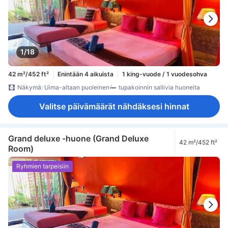
1/18
42 m²/452 ft²
Enintään 4 aikuista
1 king-vuode / 1 vuodesohva
Näkymä: Uima-altaan puoleinen
tupakoinnin sallivia huoneita
Valitse päivämäärät nähdäksesi hinnat
Grand deluxe -huone (Grand Deluxe
42 m²/452 ft²
Room)
Ryhmien tarpeisiin