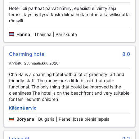
virkistäytyä kuumina päivinä. Altaan ympärillä on mukavat
aurinkotuolit, joissa voit rentoutua ja nauttia auringosta, tai
Hotelli oli parhaat päivät nähny, epäsiisti ei viihtyisäja
nauttia virkistävistä juomista poolside baarissa.
terassi täys hyttysiä koska liikaa hoitamatonta kasvillisuutta
Resortin yksityinen ranta on todellinen paratiisi vesiliikunnan
rönsyili
ystäville. Voit sukeltaa kirkkaisiin vesiin ja tutustua
trooppisen meren upeaan alueluontoon, tai kokeilla
Hanna
|
Thaimaa | Pariskunta
snorklausta ja ihailla värikkäitä koralleja ja merieläimiä. Cha-
Ba Lanta Resort & Bungalow tarjoaa täydelliset puitteet
sekä rentoutumiseen että aktiivisiin vesiaktiviteetteihin,
Charming hotel
8,0
joten voit nauttia lomastasi juuri haluamallasi tavalla.
Arvioitu: 23. maaliskuu 2026
Mukavuudet Cha-Ba Lanta Resort & Bungalow'ssa
Cha Ba is a charming hotel with a lot of greenery, art and
friendly staff. The rooms are a little bit old, but quite
Cha-Ba Lanta Resort & Bungalow tarjoaa vierailleen
functional. The only thing that could be improved is the
erinomaisia mukavuuksia, jotka tekevät lomastasi
cleanliness The hotel is on the beachfront and very suitable
vaivattoman ja miellyttävän. Hotellissa on käytettävissä
for families with children
pesulapalvelu, joka helpottaa matkustamista, sillä voit
nauttia puhtaista vaatteista ilman ylimääräistä vaivannäköä.
Käännä arvio
Huonepalvelu on myös saatavilla, joten voit nauttia
herkullisista ruoista omassa rauhassasi. Lisäksi
Boryana
|
Bulgaria | Perhe, jossa pieniä lapsia
turvallisuudesta huolehtii tallelokeropalvelu, joka pitää
arvotavarat turvassa ja käden ulottuvilla. Jos tarvitset apua
tai vinkkejä paikallisista nähtävyyksistä, concierge-palvelu
Loved it!
9,2