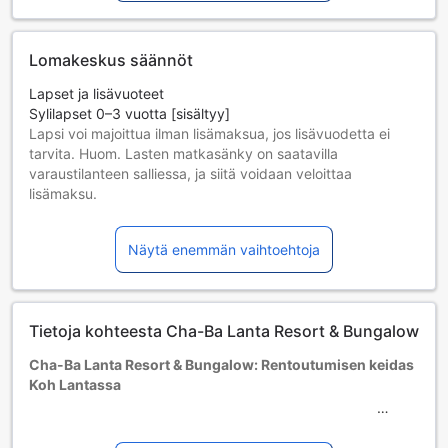
Lomakeskus säännöt
Lapset ja lisävuoteet
Sylilapset 0–3 vuotta [sisältyy]
Lapsi voi majoittua ilman lisämaksua, jos lisävuodetta ei
tarvita. Huom. Lasten matkasänky on saatavilla
varaustilanteen salliessa, ja siitä voidaan veloittaa
lisämaksu.
Lapset 4–11 vuotta [sisältyy]
Lapsi majoittuu ilmaiseksi, jos nukkuu jo olemassa olevilla
Näytä enemmän vaihtoehtoja
vuoteilla. Huomaa: jos tarvitset pinnasängyn, siitä voidaan
veloittaa erikseen.
Yli 12-vuotiaat vieraat katsotaan aikuisiksi.
Lisävuoteiden saatavuus riippuu valitsemastasi huoneesta;
Tietoja kohteesta Cha-Ba Lanta Resort & Bungalow
tarkista kunkin huoneen kohdalta huonekoko lisätietoa
saadaksesi.
Cha-Ba Lanta Resort & Bungalow: Rentoutumisen keidas
Kun varaat enemmän kuin 5 huonetta, eri käytännöt ja
Koh Lantassa
ehdot saattavat päteä.
Tervetuloa Cha-Ba Lanta Resort & Bungalowiin,
viehättävään 2.5 tähden hotelliin, joka sijaitsee kauniissa