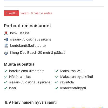
Suosittu!
Varattu tänään 4 kertaa
Parhaat ominaisuudet
keskustassa
sisään- /uloskirjaus pikana
Lentokenttäkuljetus
Klong Dao Beach 20 metriä päässä
Muuta suosittua
hotellin oma uimaranta
Maksuton WiFi
Näköala-allas
Maksuton pysäköinti
sisään- /uloskirjaus pikana
ravintola
baari
lentokenttäkyyti
8.9
Harvinaisen hyvä sijainti