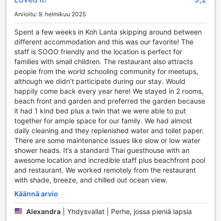
on valmiina auttamaan sinua kaikissa kysymyksissäsi.
Arvioitu: 9. helmikuu 2025
Yhteyksien ylläpitäminen on helppoa, sillä hotellissa on
ilmainen Wi-Fi kaikissa huoneissa ja julkisissa tiloissa, joten
Spent a few weeks in Koh Lanta skipping around between
voit jakaa unohtumattomat hetket ystäviesi ja perheesi
different accommodation and this was our favorite! The
kanssa sosiaalisessa mediassa. Hotellissa on myös erikseen
staff is SOOO friendly and the location is perfect for
merkitty tupakointialue, joka takaa mukavan ympäristön
families with small children. The restaurant also attracts
kaikille vieraille. Express sisään- ja uloskirjautuminen
people from the world schooling community for meetups,
nopeuttaa prosessia, ja matkatavaroiden säilytyspalvelu
although we didn’t participate during our stay. Would
mahdollistaa vaivattoman siirtymisen lomasi aikana. Älä
happily come back every year here! We stayed in 2 rooms,
unohda hyödyntää hotellin kätevää myymälää, josta löydät
beach front and garden and preferred the garden because
kaiken tarvittavan lomasi aikana, sekä päivittäistä
it had 1 kind bed plus a twin that we were able to put
siivouspalvelua, joka pitää huoneesi aina siistinä ja
together for ample space for our family. We had almost
viihtyisänä.
daily cleaning and they replenished water and toilet paper.
There are some maintenance issues like slow or low water
Kuljetuspalvelut Cha-Ba Lanta Resort & Bungalow'ssa
shower heads. It’s a standard Thai guesthouse with an
awesome location and incredible staff plus beachfront pool
Cha-Ba Lanta Resort & Bungalow tarjoaa kätevät ja
and restaurant. We worked remotely from the restaurant
monipuoliset kuljetuspalvelut, jotka tekevät lomastasi
with shade, breeze, and chilled out ocean view.
entistäkin nautinnollisemman. Hotellilta on saatavilla
lentokenttäkuljetus, joka takaa sujuvan ja vaivattoman
Käännä arvio
siirtymisen Krabin lentokentältä suoraan majoituspaikkaasi.
Alexandra
|
Yhdysvallat | Perhe, jossa pieniä lapsia
Tämä palvelu on erityisen kätevä matkailijoille, jotka