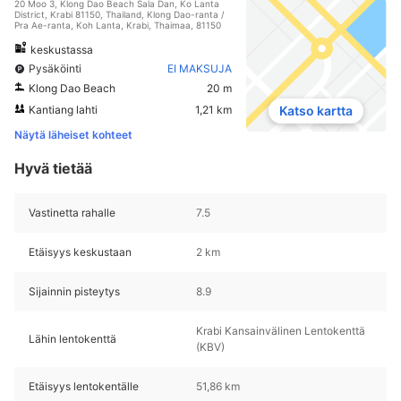
20 Moo 3, Klong Dao Beach Sala Dan, Ko Lanta
District, Krabi 81150, Thailand, Klong Dao-ranta /
Pra Ae-ranta, Koh Lanta, Krabi, Thaimaa, 81150
keskustassa
Pysäköinti
EI MAKSUJA
Klong Dao Beach
20 m
Kantiang lahti
1,21 km
Katso kartta
Näytä läheiset kohteet
Hyvä tietää
Vastinetta rahalle
7.5
Etäisyys keskustaan
2 km
Sijainnin pisteytys
8.9
Krabi Kansainvälinen Lentokenttä
Lähin lentokenttä
(KBV)
Etäisyys lentokentälle
51,86 km