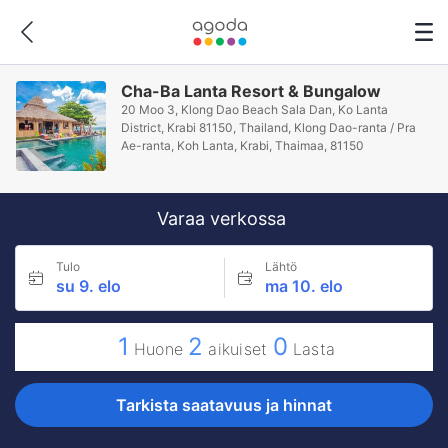
Cha-Ba Lanta Resort & Bungalow
20 Moo 3, Klong Dao Beach Sala Dan, Ko Lanta
District, Krabi 81150, Thailand, Klong Dao-ranta / Pra
Ae-ranta, Koh Lanta, Krabi, Thaimaa, 81150
Varaa verkossa
Tulo
Lähtö
su 9. elo
ma 10. elo
1
2
0
Huone
aikuiset
Lasta
Tarkista saatavuus ja hinnat