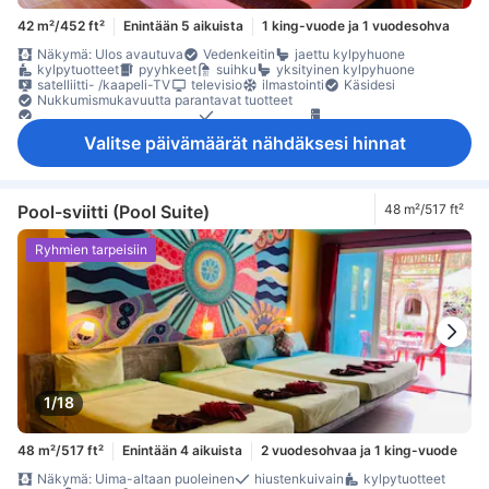
42 m²/452 ft²
Enintään 5 aikuista
1 king-vuode ja 1 vuodesohva
Näkymä: Ulos avautuva
Vedenkeitin
jaettu kylpyhuone
kylpytuotteet
pyyhkeet
suihku
yksityinen kylpyhuone
satelliitti- /kaapeli-TV
televisio
ilmastointi
Käsidesi
Nukkumismukavuutta parantavat tuotteet
Pistorasiat vuoteen lähellä
vuodevaatteet
jääkaappi
kahvin-/teenkeitin
maksuton pullovesi
Ruokapöytä
Valitse päivämäärät nähdäksesi hinnat
erillinen ruokailualue
parveke/terassi
Roskakorit
työpöytä
kaappi
naulakko
tarvikkeet silitykseen
sammutin
tallelokero huoneessa
Turvaominaisuudet
Pool-sviitti (Pool Suite)
48 m²/517 ft²
Ryhmien tarpeisiin
1/18
48 m²/517 ft²
Enintään 4 aikuista
2 vuodesohvaa ja 1 king-vuode
Näkymä: Uima-altaan puoleinen
hiustenkuivain
kylpytuotteet