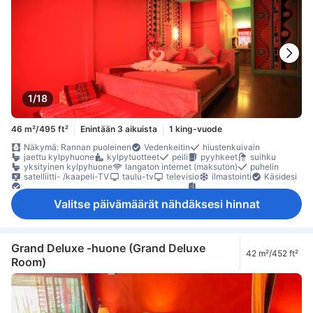
1/18
46 m²/495 ft²
Enintään 3 aikuista
1 king-vuode
Näkymä: Rannan puoleinen
Vedenkeitin
hiustenkuivain
jaettu kylpyhuone
kylpytuotteet
peili
pyyhkeet
suihku
yksityinen kylpyhuone
langaton internet (maksuton)
puhelin
satelliitti- /kaapeli-TV
taulu-tv
televisio
ilmastointi
Käsidesi
Nukkumismukavuutta parantavat tuotteet
oma sisäänkäynti
pimennysverhot
Pistorasiat vuoteen lähellä
vuodevaatteet
Valitse päivämäärät nähdäksesi hinnat
jääkaappi
kahvin-/teenkeitin
maksuton pikakahvi
maksuton pullovesi
maksuton tee
Ruokapöytä
Vesipannu
erillinen ruokailualue
Ikkuna
lasten syöttötuoli
oleskelualue
parveke/terassi
pitkät sängyt (> 2 metriä)
Roskakorit
työpöytä
Ulkokalusteet
kaappi
naulakko
tarvikkeet silitykseen
lokero
Grand Deluxe ‑huone (Grand Deluxe
42 m²/452 ft²
sammutin
Savuttomia huoneita
Säädettävä ilmastointi
Room)
tallelokero huoneessa
Turvaominaisuudet