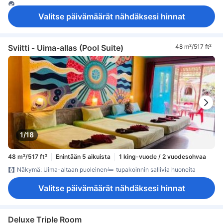
Nukkumismukavuutta parantavat tuotteet
Pistorasiat vuoteen lähellä
vuodevaatteet
jääkaappi
Valitse päivämäärät nähdäksesi hinnat
kahvin-/teenkeitin
maksuton pikakahvi
maksuton pullovesi
Ruokapöytä
Vesipannu
erillinen ruokailualue
Ikkuna
parveke/terassi
Roskakorit
työpöytä
kaappi
naulakko
tarvikkeet silitykseen
sammutin
Savuttomia huoneita
tallelokero huoneessa
Turvaominaisuudet
Sviitti ‑ Uima-allas (Pool Suite)
48 m²/517 ft²
1/18
48 m²/517 ft²
Enintään 5 aikuista
1 king-vuode / 2 vuodesohvaa
Näkymä: Uima-altaan puoleinen
tupakoinnin sallivia huoneita
Valitse päivämäärät nähdäksesi hinnat
Deluxe Triple Room