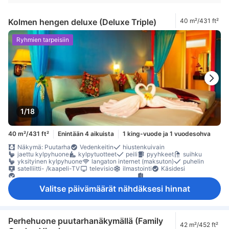
Kolmen hengen deluxe (Deluxe Triple)
40 m²/431 ft²
Ryhmien tarpeisiin
1/18
40 m²/431 ft²
Enintään 4 aikuista
1 king-vuode ja 1 vuodesohva
Näkymä: Puutarha
Vedenkeitin
hiustenkuivain
jaettu kylpyhuone
kylpytuotteet
peili
pyyhkeet
suihku
yksityinen kylpyhuone
langaton internet (maksuton)
puhelin
satelliitti- /kaapeli-TV
televisio
ilmastointi
Käsidesi
Nukkumismukavuutta parantavat tuotteet
oma sisäänkäynti
pimennysverhot
Pistorasiat vuoteen lähellä
sateenvarjo
Valitse päivämäärät nähdäksesi hinnat
vuodevaatteet
jääkaappi
kahvin-/teenkeitin
maksuton pikakahvi
maksuton pullovesi
maksuton tee
Ruokapöytä
Vesipannu
päivittäinen huonesiivous
Avattava ikkuna
Avattava ikkuna
erillinen ruokailualue
Ikkuna
oleskelualue
parveke/terassi
pitkät sängyt (> 2 metriä)
Perhehuone puutarhanäkymällä (Family
42 m²/452 ft²
Roskakorit
sohva
työpöytä
kaappi
naulakko