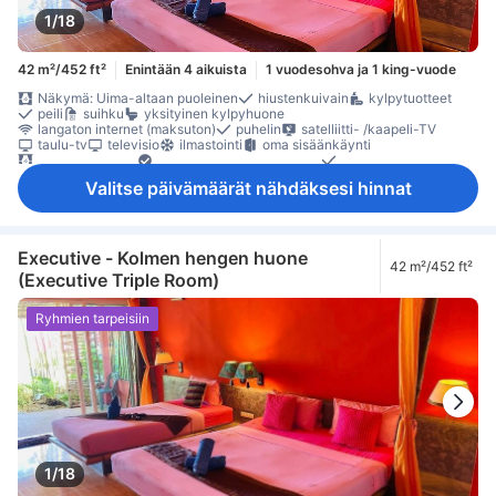
1/18
42 m²/452 ft²
Enintään 4 aikuista
1 vuodesohva ja 1 king-vuode
Näkymä: Uima-altaan puoleinen
hiustenkuivain
kylpytuotteet
peili
suihku
yksityinen kylpyhuone
langaton internet (maksuton)
puhelin
satelliitti- /kaapeli-TV
taulu-tv
televisio
ilmastointi
oma sisäänkäynti
pimennysverhot
Pistorasiat vuoteen lähellä
sateenvarjo
vuodevaatteet
jääkaappi
maksuton pikakahvi
Valitse päivämäärät nähdäksesi hinnat
maksuton pullovesi
maksuton tee
Vesipannu
erillinen olohuone
Ikkuna
oleskelualue
parveke/terassi
Roskakorit
sohva
työpöytä
Ulkokalusteet
kaappi
tarvikkeet silitykseen
lokero
Rakennuksessa on portaat
Savuttomia huoneita
Säädettävä ilmastointi
tallelokero huoneessa
Executive - Kolmen hengen huone
42 m²/452 ft²
(Executive Triple Room)
Ryhmien tarpeisiin
1/18