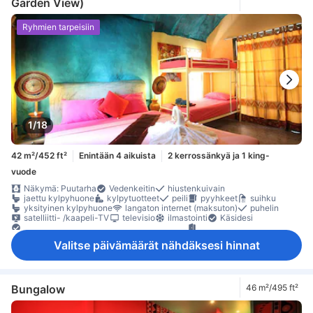
Garden View)
tarvikkeet silitykseen
Ulkokäytävä
lokero
Rakennuksessa on portaat
sammutin
Savuttomia huoneita
Säädettävä ilmastointi
tallelokero huoneessa
Turvaominaisuudet
Ryhmien tarpeisiin
1/18
42 m²/452 ft²
Enintään 4 aikuista
2 kerrossänkyä ja 1 king-
vuode
Näkymä: Puutarha
Vedenkeitin
hiustenkuivain
jaettu kylpyhuone
kylpytuotteet
peili
pyyhkeet
suihku
yksityinen kylpyhuone
langaton internet (maksuton)
puhelin
satelliitti- /kaapeli-TV
televisio
ilmastointi
Käsidesi
Nukkumismukavuutta parantavat tuotteet
oma sisäänkäynti
pimennysverhot
Pistorasiat vuoteen lähellä
sateenvarjo
Valitse päivämäärät nähdäksesi hinnat
vuodevaatteet
jääkaappi
kahvin-/teenkeitin
maksuton pikakahvi
maksuton pullovesi
maksuton tee
Ruokapöytä
Vesipannu
Avattava ikkuna
erillinen ruokailualue
Ikkuna
parveke/terassi
Roskakorit
työpöytä
Ulkokalusteet
kaappi
naulakko
tarvikkeet silitykseen
lokero
Bungalow
46 m²/495 ft²
Rakennuksessa on portaat
sammutin
Savuttomia huoneita
Säädettävä ilmastointi
tallelokero huoneessa
Turvaominaisuudet