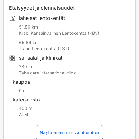
Etäisyydet ja olennaisuudet
läheiset lentokentät
51,86 km
Krabi Kansainvälinen Lentokenttä (KBV)
65,86 km
Trang Lentokenttä (TST)
sairaalat ja klinikat
280 m
Take care international clinic
kauppa
0 m
käteisnosto
400 m
ATM
Näytä enemmän vaihtoehtoja