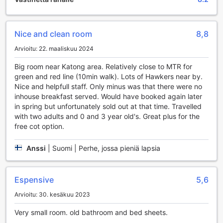
ja elokuvistaan, mikä tekee siitä erinomaisen paikan
rentoutua pitkän päivän jälkeen. Olipa kyseessä
urheilutapahtuma, elokuvamaraton tai vain yhteinen hetki,
Nice and clean room
8,8
tämä tila tarjoaa mukautuvan ympäristön, jossa jokainen voi
Arvioitu: 22. maaliskuu 2024
löytää itselleen mieluista viihdettä. Champion Hotellin
viihdemahdollisuudet tekevät siitä erinomaisen valinnan
Big room near Katong area. Relatively close to MTR for
kaikille, jotka arvostavat yhteisöllisyyttä ja mukautuvuutta
green and red line (10min walk). Lots of Hawkers near by.
matkansa aikana.
Nice and helpfull staff. Only minus was that there were no
inhouse breakfast served. Would have booked again later
Champion Hotelin mukavuuspalvelut
in spring but unfortunately sold out at that time. Travelled
with two adults and 0 and 3 year old's. Great plus for the
Champion Hotel tarjoaa asiakkailleen erinomaisia
free cot option.
mukavuuspalveluja, jotka tekevät vierailusta miellyttävän ja
vaivattoman. Hotellissa on turvalliset tallelokerot, joissa voit
Anssi
|
Suomi | Perhe, jossa pieniä lapsia
säilyttää arvotavaroitasi huoletta. Ilmainen Wi-Fi on
saatavilla kaikissa huoneissa sekä julkisissa tiloissa, joten
voit helposti pysyä yhteydessä ystäviisi ja perheeseesi tai
hoitaa työasioita. Erityisesti tupakoitsijoille on varattu oma
Espensive
5,6
tupakointialue, mikä takaa, että kaikki vieraat voivat nauttia
Arvioitu: 30. kesäkuu 2023
oleskelustaan mukavasti omilla ehdoillaan.
Lisäksi Champion Hotel tarjoaa käteviä palveluja, kuten
Very small room. old bathroom and bed sheets.
pikasiirron sisään- ja uloskirjautumiseen, joka tekee