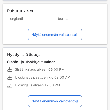
Puhutut kielet
englanti
burma
indonesian kieli
kiina (kanton)
Näytä enemmän vaihtoehtoja
kiina (mandariini)
korea
malaiji
Hyödyllisiä tietoja
Sisään- ja uloskirjautuminen
Sisäänkirjaus alkaen
03:00 PM
Uloskirjaus päättyen klo
09:00 AM
Uloskirjaus alkaen
12:00 PM
Näytä enemmän vaihtoehtoja