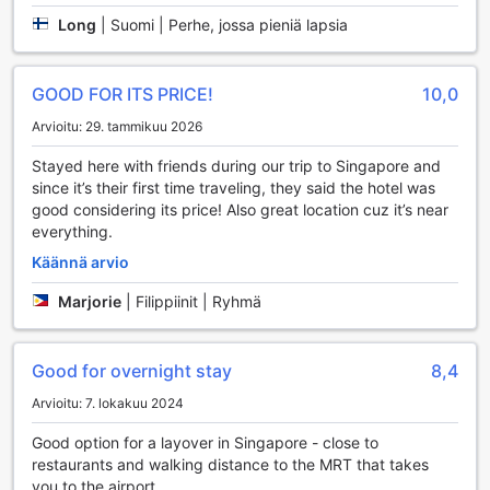
saapumisesta ja lähtemisestä nopeaa ja vaivatonta.
Long
|
Suomi | Perhe, jossa pieniä lapsia
Matkatavaroiden säilytysmahdollisuus on myös saatavilla,
joten voit tutustua Singaporeen ilman huolta tavaroistasi.
Hotellissa on myös päivittäinen siivouspalvelu, joka pitää
GOOD FOR ITS PRICE!
10,0
huoneesi siistinä ja viihtyisänä. Vending machine tarjoaa
nopeita välipaloja ja juomia, täydentäen hotellin
Arvioitu: 29. tammikuu 2026
käytännöllisiä palveluja ja varmistaen, että sinulla on kaikki
tarvittava käden ulottuvilla.
Stayed here with friends during our trip to Singapore and
since it’s their first time traveling, they said the hotel was
Champion Hotellin Liikennepalvelut
good considering its price! Also great location cuz it’s near
everything.
Champion Hotel tarjoaa erinomaiset liikennepalvelut, jotka
Käännä arvio
tekevät vierailustasi vaivattoman ja miellyttävän. Hotellin
alueella on tilava pysäköintialue, joka on suunniteltu
Marjorie
|
Filippiinit | Ryhmä
erityisesti vieraidemme tarpeita varten. Pysäköinti on täysin
maksutonta, joten voit nauttia huolettomasta oleskelusta
ilman ylimääräisiä kuluja.
Good for overnight stay
8,4
Itsepalvelupysäköinti mahdollistaa joustavan ja kätevän
Arvioitu: 7. lokakuu 2024
pääsyn autollesi milloin tahansa. Olitpa sitten matkalla
kaupungin nähtävyyksiin tai suuntaamassa
Good option for a layover in Singapore - close to
liiketapaamiseen, Champion Hotellin
restaurants and walking distance to the MRT that takes
pysäköintimahdollisuudet tekevät matkustamisesta
you to the airport