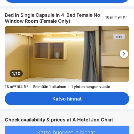
Bed In Single Capsule In 4-Bed Female No
18 m²/194 ft²
Window Room (Female Only)
1/10
18 m²/194 ft²
Enintään 1 aikuinen
1 yhden hengen vuode
Katso hinnat
Check availability & prices at A Hotel Joo Chiat
Katso huoneet ja hinnat