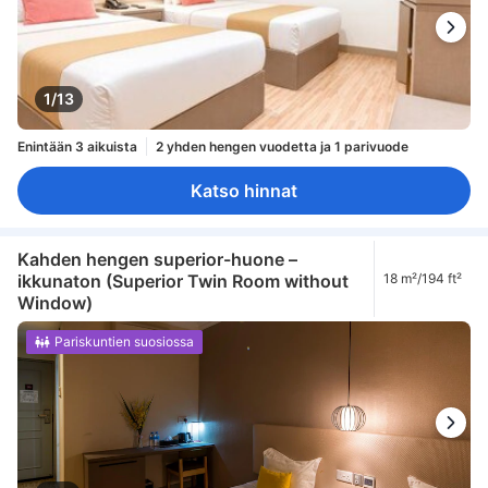
1/13
Enintään 3 aikuista
2 yhden hengen vuodetta ja 1 parivuode
Katso hinnat
Kahden hengen superior-huone –
ikkunaton (Superior Twin Room without
18 m²/194 ft²
Window)
Pariskuntien suosiossa