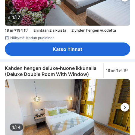
1/17
18 m²/194 ft²
Enintään 2 aikuista
2 yhden hengen vuodetta
Näkymä: Kadun puoleinen
Katso hinnat
Kahden hengen deluxe-huone ikkunalla
18 m²/194 ft²
(Deluxe Double Room With Window)
1/14