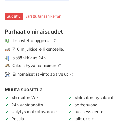
Suosittu!
Varattu tänään kerran
Parhaat ominaisuudet
Tehostettu hygienia
710 m julkiselle liikenteelle.
sisäänkirjaus 24h
Oikein hyvä aamiainen
Erinomaiset ravintolapalvelut
Muuta suosittua
Maksuton WiFi
Maksuton pysäköinti
24h vastaanotto
perhehuone
säilytys matkatavaroille
business center
Pesula
tallelokero