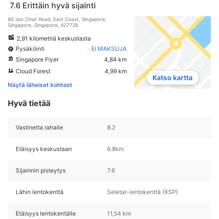
7.6
Erittäin hyvä sijainti
60 Joo Chiat Road, East Coast, Singapore,
Singapore, Singapore, 427726
2,91 kilometriä keskustasta
Pysäköinti
EI MAKSUJA
Singapore Flyer
4,84 km
Cloud Forest
4,99 km
Katso kartta
Näytä läheiset kohteet
Hyvä tietää
Vastinetta rahalle
8.2
Etäisyys keskustaan
6.8km
Sijainnin pisteytys
7.6
Lähin lentokenttä
Seletar-lentokenttä (XSP)
Etäisyys lentokentälle
11,54 km