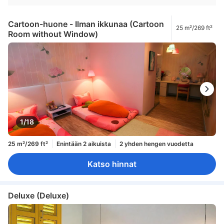
Cartoon-huone - Ilman ikkunaa (Cartoon
25 m²/269 ft²
Room without Window)
1/18
25 m²/269 ft²
Enintään 2 aikuista
2 yhden hengen vuodetta
Katso hinnat
Deluxe (Deluxe)