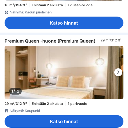
18 m²/194 ft²
Enintään 2 aikuista
1 queen-vuode
Näkymä: Kadun puoleinen
Katso hinnat
Premium Queen -huone (Premium Queen)
29 m²/312 ft²
1/12
29 m²/312 ft²
Enintään 2 aikuista
1 parivuode
Näkymä: Kaupunki
Katso hinnat