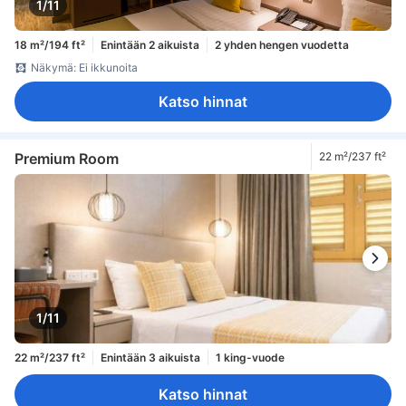
1/11
18 m²/194 ft²
Enintään 2 aikuista
2 yhden hengen vuodetta
Näkymä: Ei ikkunoita
Katso hinnat
Premium Room
22 m²/237 ft²
1/11
22 m²/237 ft²
Enintään 3 aikuista
1 king-vuode
Katso hinnat