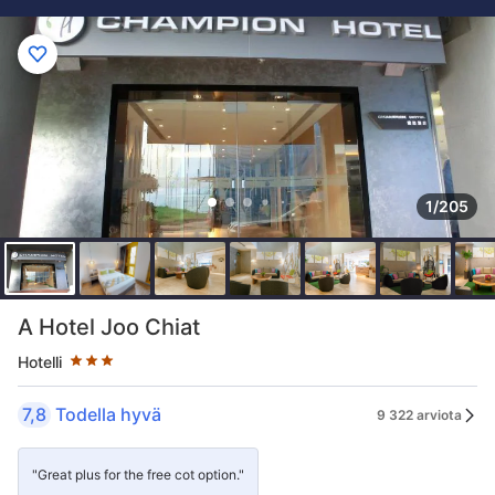
1/205
Tähtiluokitus 3 tähteä
A Hotel Joo Chiat
Hotelli
7,8
Todella hyvä
9 322 arviota
"Great plus for the free cot option."