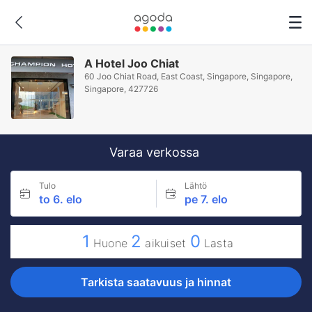
A Hotel Joo Chiat
60 Joo Chiat Road, East Coast, Singapore, Singapore,
Singapore, 427726
Varaa verkossa
Tulo
Lähtö
to 6. elo
pe 7. elo
1
2
0
Huone
aikuiset
Lasta
Tarkista saatavuus ja hinnat