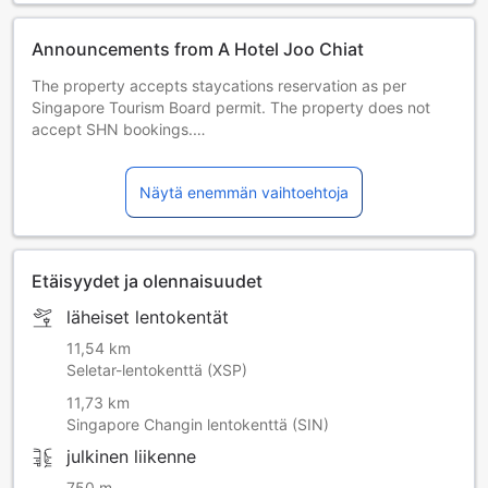
Announcements from A Hotel Joo Chiat
The property accepts staycations reservation as per
Singapore Tourism Board permit. The property does not
accept SHN bookings.
Special requests related to bedding configuration cannot
be honored due to the property's fixed room details.
Näytä enemmän vaihtoehtoja
Etäisyydet ja olennaisuudet
läheiset lentokentät
11,54 km
Seletar-lentokenttä (XSP)
11,73 km
Singapore Changin lentokenttä (SIN)
julkinen liikenne
750 m