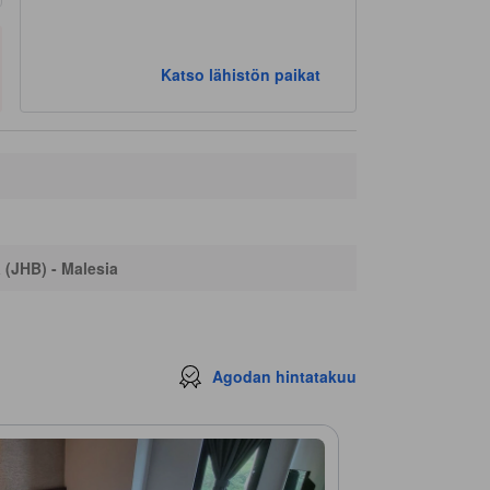
Katso lähistön paikat
 (JHB) - Malesia
Agodan hintatakuu