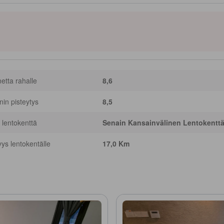
netta rahalle
8,6
nnin pisteytys
8,5
 lentokenttä
Senain Kansainvälinen Lentokenttä
yys lentokentälle
17,0 Km