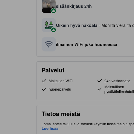
sisäänkirjaus 24h
Oikein hyvä näköala
- Monilta vierailta
ilmainen WiFi joka huoneessa
Palvelut
Maksuton WiFi
24h vastaanotto
Maksullinen
huonepalvelu
pysäköintimahdoll
Tietoa meistä
Loma lähtee takuulla loistavasti käyntiin tässä majoitus
Majoituspaikka sijaitsee hyvällä paikalla (Tebrau, Johor
Lue lisää