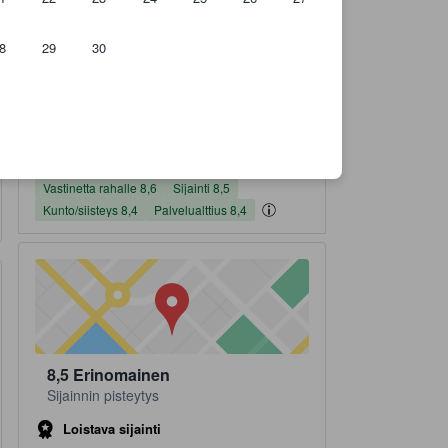
8
29
30
Perustuu 15 294 varmennettuun arvioon
Vastinetta rahalle – enimmäisarvosana on 10
Sijainti – enimmäisarvosana on 10
Kunto/siisteys – enimmäisarvosana on 10
Palvelualttius – enimmäisarvosana on 10
Palvelut – enimmäisarvosana on 10
Majoitusp
8,2
Erinomainen
Lue kaikki
arvostelut
15 294 arvioon
Vastinetta rahalle
Sijainti
Kunto/siisteys
Palvelualttius
Palvelut
8,5
7,9
8,4
8,4
8,6
Vastinetta rahalle 8,6
Sijainti 8,5
Kunto/siisteys 8,4
Palvelualttius 8,4
Kävelyetäisyydellä on 62 paikkaa!
tooltip
Lisätietoja kävelystä
8,5
Erinomainen
Sijainnin pisteytys
Loistava sijainti