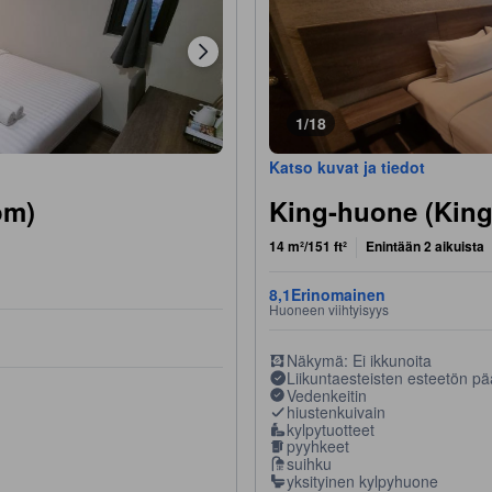
1/18
Katso kuvat ja tiedot
om)
King-huone (Kin
14 m²/151 ft²
Enintään 2 aikuista
8,1
Erinomainen
Huoneen viihtyisyys
Näkymä: Ei ikkunoita
Liikuntaesteisten esteetön p
Vedenkeitin
hiustenkuivain
kylpytuotteet
pyyhkeet
suihku
yksityinen kylpyhuone