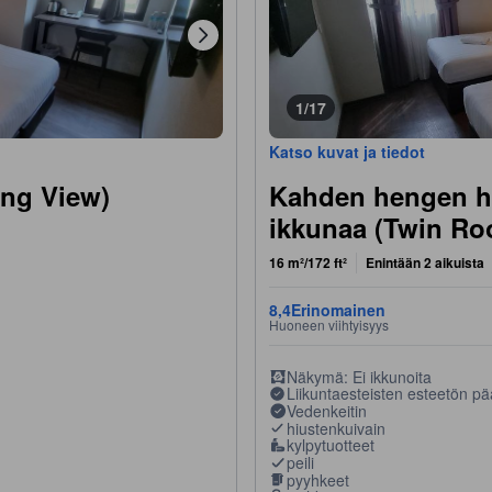
1/17
Katso kuvat ja tiedot
ing View)
Kahden hengen hu
ikkunaa (Twin R
16 m²/172 ft²
Enintään 2 aikuista
8,4
Erinomainen
Huoneen viihtyisyys
Näkymä: Ei ikkunoita
Liikuntaesteisten esteetön p
Vedenkeitin
hiustenkuivain
kylpytuotteet
peili
pyyhkeet