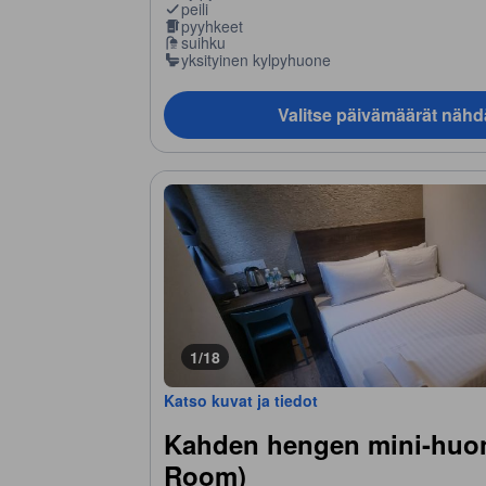
peili
pyyhkeet
suihku
yksityinen kylpyhuone
Valitse päivämäärät nähd
1/18
Katso kuvat ja tiedot
Kahden hengen mini-huon
Room)