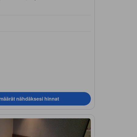
ämäärät nähdäksesi hinnat