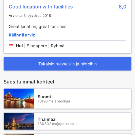
Good location with facilities
8,0
Arvioitu: 5. syyskuu 2018
Great location, great facilities.
Käännä arvio
Hui
|
Singapore | Ryhmä
Takaisin huoneisiin ja hintoihin
Suosituimmat kohteet
Suomi
18198 majapaikkaa
Thaimaa
130302 majapaikkaa