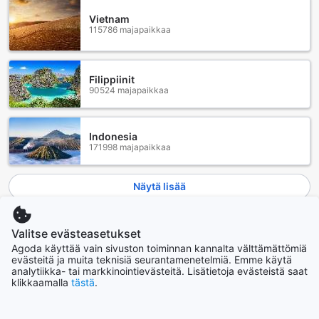
Vietnam
115786 majapaikkaa
Filippiinit
90524 majapaikkaa
Indonesia
171998 majapaikkaa
Näytä lisää
Katso kaikki
Valitse evästeasetukset
Agoda käyttää vain sivuston toiminnan kannalta välttämättömiä
Nousevat kaupungit
evästeitä ja muita teknisiä seurantamenetelmiä. Emme käytä
analytiikka- tai markkinointievästeitä. Lisätietoja evästeistä saat
klikkaamalla
tästä
.
Cebu
Filippiinit