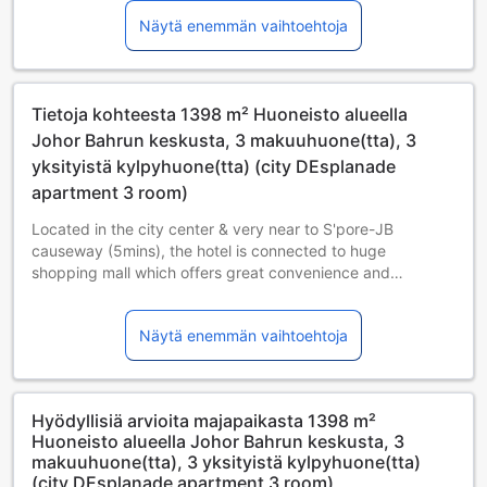
Lapsi majoittuu ilmaiseksi, jos nukkuu jo olemassa olevilla
Näytä enemmän vaihtoehtoja
vuoteilla. Huomaa: jos tarvitset pinnasängyn, siitä voidaan
veloittaa erikseen.
Yli 13-vuotiaat vieraat katsotaan aikuisiksi.
Lisävuoteiden saatavuus riippuu valitsemastasi huoneesta;
Tietoja kohteesta 1398 m² Huoneisto alueella
tarkista kunkin huoneen kohdalta huonekoko lisätietoa
saadaksesi.
Johor Bahrun keskusta, 3 makuuhuone(tta), 3
Kun varaat enemmän kuin 5 huonetta, eri käytännöt ja
yksityistä kylpyhuone(tta) (city DEsplanade
ehdot saattavat päteä.
apartment 3 room)
Located in the city center & very near to S'pore-JB
causeway (5mins), the hotel is connected to huge
shopping mall which offers great convenience and
entertainment. The hotel includes facilities like free
Dinosaur Water Theme Park, Gym, Sauna, Golf Simulator,
Näytä enemmän vaihtoehtoja
Cinema, KTV, Spa, Pool, Table Tennis & more. We are also
very close to hot spots like Legoland (20mins), Puteri
Harbour (25mins). We do provide shuttle bus & tickets to
Legoland, Universal Studio Singapore & Resort World
Hyödyllisiä arvioita majapaikasta 1398 m²
Casino
Huoneisto alueella Johor Bahrun keskusta, 3
makuuhuone(tta), 3 yksityistä kylpyhuone(tta)
(city DEsplanade apartment 3 room)