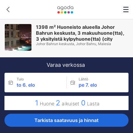
1398 m² Huoneisto alueella Johor
Bahrun keskusta, 3 makuuhuone(tta),
3 yksityistä kylpyhuone(tta) (city
Johor Bahrun keskusta, Johor Bahru, Malesia
DEsplanade apartment 3 room)
Varaa verkossa
Tulo
Lähtö
to 6. elo
pe 7. elo
1
2
0
Huone
aikuiset
Lasta
Tarkista saatavuus ja hinnat