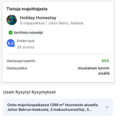
Tietoja majoittajasta
Holiday Homestay
6 majapaikkaa | Johor Bahru, Malesia
Sertifioitu isännöijä
Erittäin hyvä
6.2
39 arviota
Vastausprosentti:
65%
Vastausaika:
muutaman tunnin
sisällä
Usein Kysytyt Kysymykset
Onko majoituspaikassa 1398 m² Huoneisto alueella
Johor Bahrun keskusta, 3 makuuhuone(tta), 3
yksityistä kylpyhuone(tta) uima-allas?