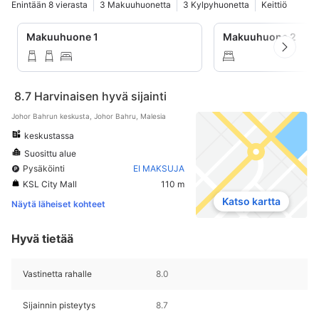
Enintään 8 vierasta
3 Makuuhuonetta
3 Kylpyhuonetta
Keittiö
Makuuhuone 1
Makuuhuone 2
8.7
Harvinaisen hyvä sijainti
Johor Bahrun keskusta, Johor Bahru, Malesia
keskustassa
Suosittu alue
Pysäköinti
EI MAKSUJA
KSL City Mall
110 m
Katso kartta
Näytä läheiset kohteet
Hyvä tietää
Vastinetta rahalle
8.0
Sijainnin pisteytys
8.7