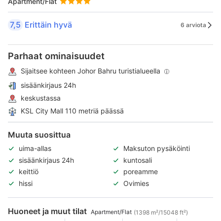
Apartment/Flat
7,5
Erittäin hyvä
6 arviota
Parhaat ominaisuudet
Sijaitsee kohteen Johor Bahru turistialueella
sisäänkirjaus 24h
keskustassa
KSL City Mall 110 metriä päässä
Muuta suosittua
uima-allas
Maksuton pysäköinti
sisäänkirjaus 24h
kuntosali
keittiö
poreamme
hissi
Ovimies
Huoneet ja muut tilat
Apartment/Flat
(1398 m²/15048 ft²)