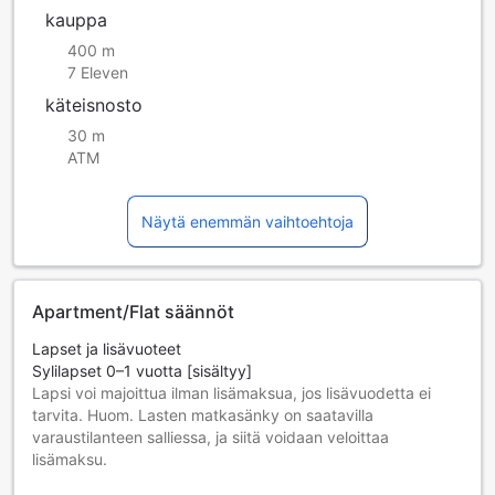
kauppa
400 m
7 Eleven
käteisnosto
30 m
ATM
Näytä enemmän vaihtoehtoja
Apartment/Flat säännöt
Lapset ja lisävuoteet
Sylilapset 0–1 vuotta [sisältyy]
Lapsi voi majoittua ilman lisämaksua, jos lisävuodetta ei
tarvita. Huom. Lasten matkasänky on saatavilla
varaustilanteen salliessa, ja siitä voidaan veloittaa
lisämaksu.
Lapset 2–12 vuotta [sisältyy]