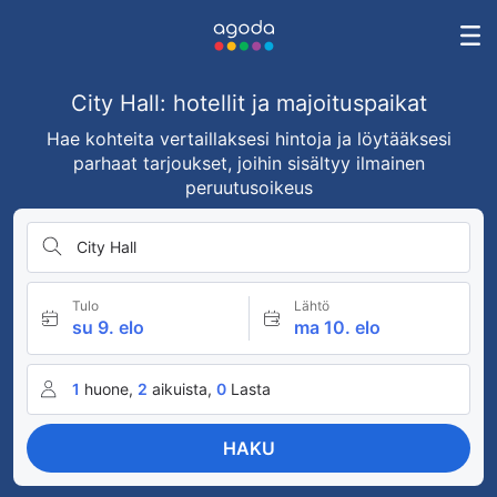
City Hall: hotellit ja majoituspaikat
Hae kohteita vertaillaksesi hintoja ja löytääksesi
parhaat tarjoukset, joihin sisältyy ilmainen
peruutusoikeus
City Hall
Tulo
Lähtö
su 9. elo
ma 10. elo
1
huone,
2
aikuista,
0
Lasta
HAKU