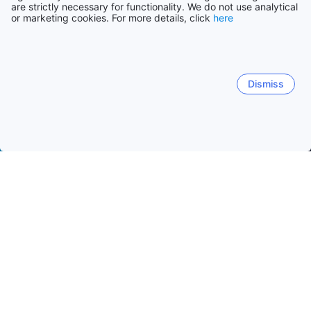
are strictly necessary for functionality. We do not use analytical
or marketing cookies. For more details, click
here
Dismiss
Etusivulle
Majapaikat: Singapore
Majapaikat: Singapore
Maj
Little India
Bugis
Orchard
Chinatown
Clarke 
Aasian sivilisaatioiden museo
Raffles Hotel Arcade
Pe
Suositut matkustuspäivät