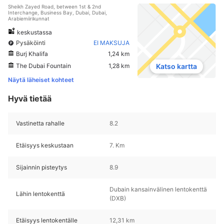
Sheikh Zayed Road, between 1st & 2nd
Interchange, Business Bay, Dubai, Dubai,
Arabiemiirikunnat
keskustassa
Pysäköinti
EI MAKSUJA
Burj Khalifa
1,24 km
The Dubai Fountain
1,28 km
Katso kartta
Näytä läheiset kohteet
Hyvä tietää
Vastinetta rahalle
8.2
Etäisyys keskustaan
7. Km
Sijainnin pisteytys
8.9
Dubain kansainvälinen lentokenttä
Lähin lentokenttä
(DXB)
Etäisyys lentokentälle
12,31 km