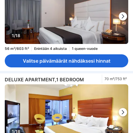
1/18
56 m²/603 ft²
Enintään 4 aikuista
1 queen-vuode
Valitse päivämäärät nähdäksesi hinnat
DELUXE APARTMENT,1 BEDROOM
70 m²/753 ft²
1/18