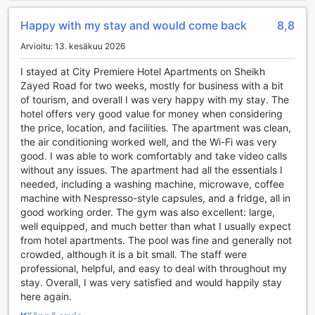
matkalla lomalle tai liikematkalle, voit nauttia huolettomasta
Happy with my stay and would come back
8,8
kuljetuksesta suoraan hotellin ovilta lentokentälle ja
takaisin.
Arvioitu: 13. kesäkuu 2026
Lisäksi hotelli tarjoaa asiakkailleen mahdollisuuden varata
erilaisia retkiä, mikä tekee paikallisten nähtävyyksien
I stayed at City Premiere Hotel Apartments on Sheikh
tutkimisesta helppoa ja vaivatonta. Jos haluat liikkua
Zayed Road for two weeks, mostly for business with a bit
itsenäisesti, voit hyödyntää autonvuokrauspalvelua tai tilata
of tourism, and overall I was very happy with my stay. The
taksin suoraan vastaanotosta. Hotellin alueella on myös
hotel offers very good value for money when considering
ilmainen pysäköinti, joten voit nauttia mielenrauhasta, kun
the price, location, and facilities. The apartment was clean,
tiedät autosi olevan turvallisesti parkissa. Valet-parking -
the air conditioning worked well, and the Wi-Fi was very
palvelu on käytettävissä, mikä tekee saapumisesta ja
good. I was able to work comfortably and take video calls
lähtemisestä entistä sujuvampaa. City Premiere Hotel
without any issues. The apartment had all the essentials I
Apartments - Dubain hotellissa kaikki liikennepalvelut on
needed, including a washing machine, microwave, coffee
suunniteltu tekemään vierailustasi mahdollisimman
machine with Nespresso-style capsules, and a fridge, all in
miellyttävä.
good working order. The gym was also excellent: large,
well equipped, and much better than what I usually expect
Huoneen Mukavuudet City Premiere Hotel Apartments -
from hotel apartments. The pool was fine and generally not
Dubain
crowded, although it is a bit small. The staff were
professional, helpful, and easy to deal with throughout my
City Premiere Hotel Apartments - Dubain huoneet ovat
stay. Overall, I was very satisfied and would happily stay
suunniteltu tarjoamaan vierailleen ensiluokkaista
here again.
mukavuutta ja rentoutumista. Ilmastoinnin ansiosta voit