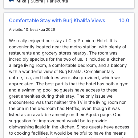
Mika
|
Suomi | Pariskunta
Fitness-keskus on varustettu moderneilla laitteilla, jotka
tarjoavat mahdollisuuden harjoittaa kuntoa monipuolisesti.
Olitpa sitten aloittelija tai kokenut kuntoilija, löydät varmasti
Comfortable Stay with Burj Khalifa Views
10,0
sopivat välineet treenaamiseen. Lisäksi ulkouima-allas
tarjoaa upean mahdollisuuden nauttia auringosta ja
Arvioitu: 10. kesäkuu 2026
virkistävästä vedestä, mikä tekee siitä täydellisen paikan
We really enjoyed our stay at City Premiere Hotel. It is
rentoutumiseen tai vesileikkeihin. City Premiere Hotel
conveniently located near the metro station, with plenty of
Apartments - Dubain urheilutilat tarjoavat vierailleen
restaurants and grocery stores nearby. The room was
täydellisen yhdistelmän aktiivista elämäntapaa ja
incredibly spacious for the two of us. It included a kitchen,
rentoutumista, mikä tekee siitä erinomaisen valinnan kaikille
a large living room, a comfortable bedroom, and a balcony
liikunnan ystäville.
with a wonderful view of Burj Khalifa. Complimentary
coffee, tea, and toiletries were also provided, which we
Mukavuudet City Premiere Hotel Apartments - Dubain
appreciated. The best part is that the hotel has both a gym
vieraille
and a swimming pool, so guests have access to these
great amenities during their stay. The only issue we
City Premiere Hotel Apartments - Dubai tarjoaa vierailleen
encountered was that neither the TV in the living room nor
erinomaisia mukavuuksia, jotka tekevät oleskelusta
the one in the bedroom had Netflix, even though it was
vaivatonta ja miellyttävää. 24-tunnin huonepalvelu
listed as an available amenity on their Agoda page. One
varmistaa, että herkulliset ateriat ja juomat ovat aina
suggestion for improvement would be to provide
saatavilla, oli kello mikä tahansa. Hotellin pesulapalvelut,
dishwashing liquid in the kitchen. Since guests have access
mukaan lukien kuivapesu ja pyykinpesumahdollisuus,
to cooking facilities, it would be helpful to have the means
pitävät vaatteesi siisteinä ja raikkaina koko matkan ajan.