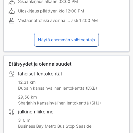
Sisäänkirjaus alkaen
03:00 PM
Uloskirjaus päättyen klo
12:00 PM
Vastaanottotiski avoinna ... asti
12:00 AM
Näytä enemmän vaihtoehtoja
Etäisyydet ja olennaisuudet
läheiset lentokentät
12,31 km
Dubain kansainvälinen lentokenttä (DXB)
29,58 km
Sharjahin kansainvälinen lentokenttä (SHJ)
julkinen liikenne
310 m
Business Bay Metro Bus Stop Seaside