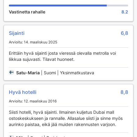
kanssa. Baarin viihtyisä ilmapiiri luo loistavat puitteet
illanviettoon tai rauhalliseen hetkeen after-work -tyylillä.
Vastinetta rahalle
8.2
Lisäksi hotellissa on upea spa-alue, jossa voit hemmotella
itseäsi erilaisilla hoidoilla ja rentoutua saunan ja
höyryhuoneen rauhoittavassa ympäristössä. Saunan lämpö
ja höyryhuoneen pehmeä kosteus auttavat lievittämään
Sijainti
6,8
päivän rasituksia ja tarjoavat täydellisen mahdollisuuden
Arvioitu: 14. maaliskuu 2025
palautua ja virkistyä. City Premiere Hotel Apartments -
Dubaissa sinua odottaa täydellinen yhdistelmä
Erittäin hyvä sijainti josta vieressä olevalla metrolla voi
rentoutumista ja viihdettä, joka tekee vierailustasi
liikkua sujuvasti. Tilavat huoneet.
unohtumattoman.
Satu-Maria
|
Suomi | Yksinmatkustava
Urheilumahdollisuudet City Premiere Hotel Apartments -
Dubain sydämessä
Hyvä hotelli
8,8
City Premiere Hotel Apartments - Dubai tarjoaa vierailleen
erinomaiset urheilumahdollisuudet, jotka tekevät
Arvioitu: 12. maaliskuu 2016
oleskelusta unohtumatonta. Hotellin sisäuima-allas on
täydellinen paikka rentoutua ja virkistyä, olipa ulkona
Siisti hotelli, hyvä sijainti. Ilmainen kuljetus Dubai mall
kuuma tai sateinen sää. Uima-altaan rauhallinen ympäristö
ostoskeskukseen ja rannalle. Allasalue siisti ja sinne myös
houkuttelee sinut nauttimaan rauhallisista uintihetkistä, ja se
aurinko paistaa, eikä jää muiden rakennusten varjoon.
on täydellinen paikka aloittaa päiväsi energisesti tai
rentoutua pitkän päivän jälkeen.