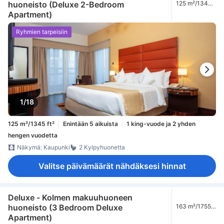
huoneisto (Deluxe 2-Bedroom
125 m²/1345
ft²
Apartment)
Ryhmien tarpeisiin
1/18
125 m²/1345 ft²
Enintään 5 aikuista
1 king-vuode ja 2 yhden
hengen vuodetta
Näkymä: Kaupunki
2 Kylpyhuonetta
Valitse päivämäärät nähdäksesi hinnat
Deluxe - Kolmen makuuhuoneen
huoneisto (3 Bedroom Deluxe
163 m²/1755
ft²
Apartment)