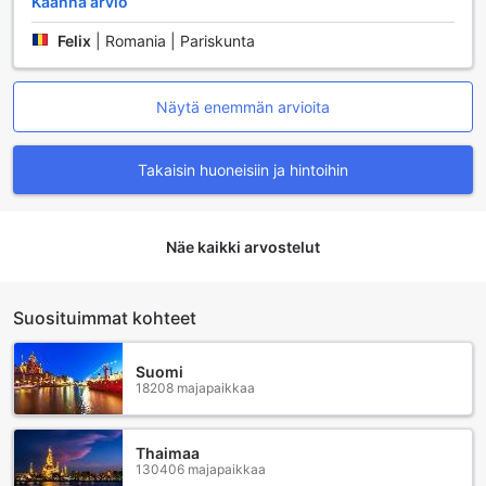
Käännä arvio
nauttia miellyttävästä sisäilmasta koko oleskelusi ajan.
Huoneissa on myös oma parveke tai terassi, jolta avautuu
Felix
|
Romania | Pariskunta
upea näkymä ympäröivään kaupunkiin. Rentoutumiseen
voit käyttää kylpytakkeja ja nauttia päivittäisestä
sanomalehdestä, joka tuo tuoreimmat uutiset suoraan
Näytä enemmän arvioita
kätesi ulottuville.
Viihde on taattu huoneen televisiolla, joka tarjoaa satelliitti-
ja kaapelikanavia sekä mahdollisuuden nauttia inhouse-
Takaisin huoneisiin ja hintoihin
elokuvista. Huoneissa on myös hiustenkuivaaja, jääkaappi
ja kahvin/teen valmistusvälineet, jotta voit nauttia juomista
milloin tahansa. Mukavuuden lisäämiseksi huoneissa on
Näe kaikki arvostelut
tarjolla ilmaisia pullovesiä, laadukkaita toilettitarvikkeita,
pimeät verhot, sekä puhtaat liinavaatteet ja pyyhkeet, mikä
tekee oleskelustasi erityisen miellyttävän.
Suosituimmat kohteet
Ruokailumahdollisuudet City Premiere Hotel Apartments
- Dubain sydämessä
Suomi
18208 majapaikkaa
City Premiere Hotel Apartments - Dubain
ruokailumahdollisuudet tarjoavat asiakkailleen monipuolisia
vaihtoehtoja, jotka tekevät jokaisesta ateriasta
Thaimaa
unohtumattoman kokemuksen. Hotellin oma ravintola
130406 majapaikkaa