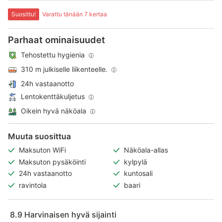
Suosittu!
Varattu tänään 7 kertaa
Parhaat ominaisuudet
Tehostettu hygienia
310 m julkiselle liikenteelle.
24h vastaanotto
Lentokenttäkuljetus
Oikein hyvä näköala
Muuta suosittua
Maksuton WiFi
Näköala-allas
Maksuton pysäköinti
kylpylä
24h vastaanotto
kuntosali
ravintola
baari
8.9
Harvinaisen hyvä sijainti