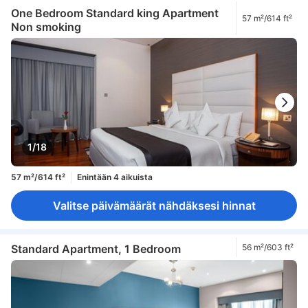
One Bedroom Standard king Apartment
57 m²/614 ft²
Non smoking
1/18
57 m²/614 ft²
Enintään 4 aikuista
Valitse päivämäärät nähdäksesi hinnat
Standard Apartment, 1 Bedroom
56 m²/603 ft²