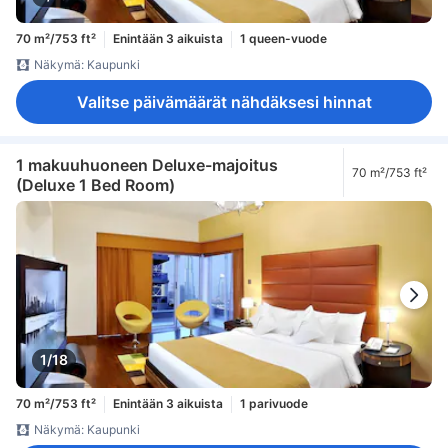
70 m²/753 ft²
Enintään 3 aikuista
1 queen-vuode
Näkymä: Kaupunki
Valitse päivämäärät nähdäksesi hinnat
1 makuuhuoneen Deluxe-majoitus
70 m²/753 ft²
(Deluxe 1 Bed Room)
1/18
70 m²/753 ft²
Enintään 3 aikuista
1 parivuode
Näkymä: Kaupunki