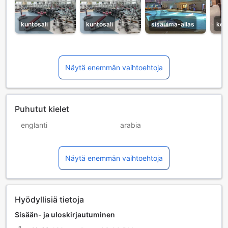
kuntosali
kuntosali
sisäuima-allas
keit
Näytä enemmän vaihtoehtoja
Puhutut kielet
englanti
arabia
burma
filippiini
Näytä enemmän vaihtoehtoja
hindi
kiina (mandariini)
nepali
ranska
saksa
sinhali
Hyödyllisiä tietoja
tamili
venäjä
Sisään- ja uloskirjautuminen