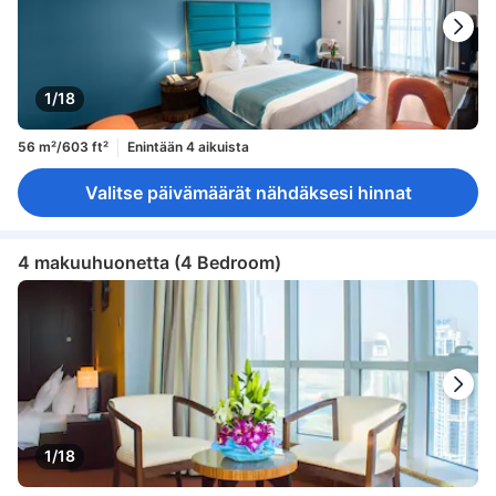
1/18
56 m²/603 ft²
Enintään 4 aikuista
Valitse päivämäärät nähdäksesi hinnat
4 makuuhuonetta (4 Bedroom)
1/18