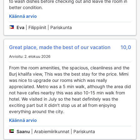
to wash dishes before checking out and leave the room in
Lisäksi hotellin concierge-palvelu on valmiina auttamaan
better condition.
sinua kaikissa kysymyksissäsi, jotta voit nauttia Dubain
kauneudesta ilman huolia.
Käännä arvio
Wi-fi-yhteys on tarjolla kaikissa huoneissa ja julkisissa
tiloissa, joten voit helposti pysyä yhteydessä ystäviisi ja
Eva
|
Filippiinit | Pariskunta
perheeseesi tai suunnitella päivän aktiviteetteja. Hotellissa
on myös turvalliset tallelokerot, joihin voit säilyttää
arvotavaroitasi rauhassa. Matkatavaroiden
Great place, made the best of our vacation
10,0
säilytysmahdollisuus ja päivittäinen siivouspalvelu tekevät
Arvioitu: 2. elokuu 2026
oleskelustasi entistä mukavampaa, ja erikseen merkityt
tupakkapaikat tarjoavat mukautumismahdollisuuksia
From the room amenities, the spacious, cleanliness and the
tupakoitsijoille. Kaikki nämä palvelut yhdessä tekevät City
Burj khalifa view, This was the best stay for the price. Mimi
Premiere Hotel Apartments - Dubain oleskelustasi
was nice to upgrade our rooms which was really
unohtumattoman.
appreciated. Metro was a 5 min walk, although the area did
not have cafes nearby this was also 10-15 min walk from
Liikennettä helpottavat palvelut City Premiere Hotel
hotel. We visited in July so the heat definitely was the
Apartments - Dubain hotellissa
exciting part but it didn't stop us at all from enjoying
everything around the city.
City Premiere Hotel Apartments - Dubain hotellissa
matkustamisen vaivattomuus on taattu monenlaisten
Käännä arvio
liikennettä helpottavien palveluiden ansiosta. Hotelli tarjoaa
Saanu
|
Arabiemiirikunnat | Pariskunta
kätevän lentokenttäkuljetuksen, joka varmistaa, että
saapuminen ja lähtö sujuvat ongelmitta. Olitpa sitten