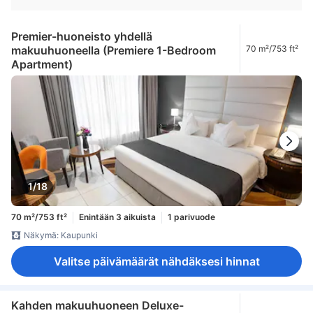
Premier-huoneisto yhdellä
makuuhuoneella (Premiere 1-Bedroom
70 m²/753 ft²
Apartment)
1/18
70 m²/753 ft²
Enintään 3 aikuista
1 parivuode
Näkymä: Kaupunki
Valitse päivämäärät nähdäksesi hinnat
Kahden makuuhuoneen Deluxe-