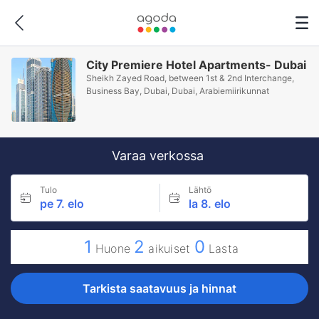
City Premiere Hotel Apartments- Dubai
Sheikh Zayed Road, between 1st & 2nd Interchange,
Business Bay, Dubai, Dubai, Arabiemiirikunnat
Varaa verkossa
Tulo
Lähtö
pe 7. elo
la 8. elo
1
2
0
Huone
aikuiset
Lasta
Tarkista saatavuus ja hinnat