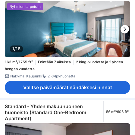
Ryhmien tarpeisiin
1/18
163 m²/1755 ft²
Enintään 7 aikuista
2 king-vuodetta ja 2 yhden
hengen vuodetta
Näkymä: Kaupunki
2 Kylpyhuonetta
Valitse päivämäärät nähdäksesi hinnat
Standard - Yhden makuuhuoneen
huoneisto (Standard One-Bedroom
56 m²/603 ft²
Apartment)