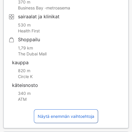
370 m
Business Bay -metroasema
sairaalat ja klinikat
530 m
Health First
Shoppailu
1,79 km
The Dubai Mall
kauppa
820 m
Circle K
käteisnosto
340 m
ATM
Näytä enemmän vaihtoehtoja