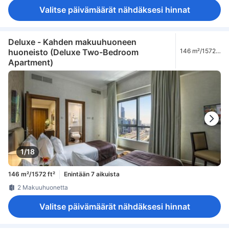
Valitse päivämäärät nähdäksesi hinnat
Deluxe - Kahden makuuhuoneen
huoneisto (Deluxe Two-Bedroom
146 m²/1572
ft²
Apartment)
1/18
146 m²/1572 ft²
Enintään 7 aikuista
2 Makuuhuonetta
Valitse päivämäärät nähdäksesi hinnat