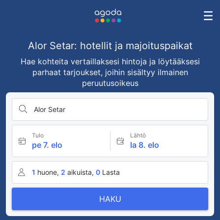
Alor Setar: hotellit ja majoituspaikat
Hae kohteita vertaillaksesi hintoja ja löytääksesi
parhaat tarjoukset, joihin sisältyy ilmainen
peruutusoikeus
Alor Setar
Tulo
Lähtö
pe 7. elo
la 8. elo
1
huone,
2
aikuista,
0
Lasta
HAKU