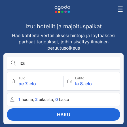
Izu: hotellit ja majoituspaikat
Hae kohteita vertaillaksesi hintoja ja löytääksesi
parhaat tarjoukset, joihin sisältyy ilmainen
peruutusoikeus
Izu
Tulo
Lähtö
pe 7. elo
la 8. elo
1
huone,
2
aikuista,
0
Lasta
HAKU