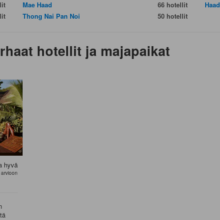
it
Mae Haad
66 hotellit
Haad
it
Thong Nai Pan Noi
50 hotellit
aat hotellit ja majapaikat
a hyvä
 arvioon
n
tä