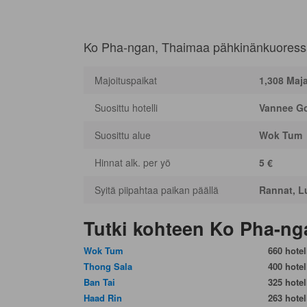
Ko Pha-ngan, Thaimaa pähkinänkuoress
Majoituspaikat
1,308 Maj
Suosittu hotelli
Vannee Go
Suosittu alue
Wok Tum
Hinnat alk. per yö
5 €
Syitä piipahtaa paikan päällä
Rannat, L
Tutki kohteen Ko Pha-ng
Wok Tum
660 hotell
Thong Sala
400 hotell
Ban Tai
325 hotell
Haad Rin
263 hotell