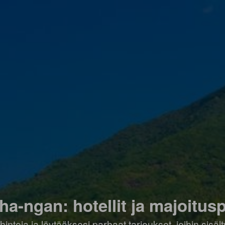
ha-ngan: hotellit ja majoitusp
hintoja ja löytääksesi parhaat tarjoukset, joihin sis