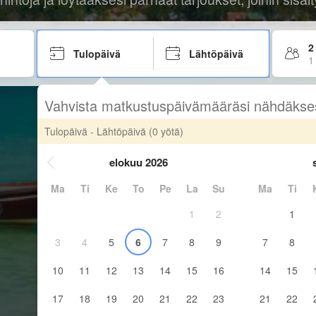
2
Tulopäivä
Lähtöpäivä
1
Vahvista matkustuspäivämääräsi nähdäkse
Tulopäivä - Lähtöpäivä
(0 yötä)
elokuu 2026
Ma
Ti
Ke
To
Pe
La
Su
Ma
Ti
1
2
1
3
4
5
6
7
8
9
7
8
10
11
12
13
14
15
16
14
15
17
18
19
20
21
22
23
21
22