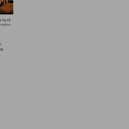
a hyvä
 arvioon
n
tä