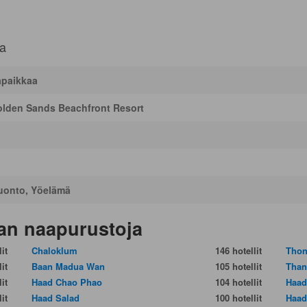
a
apaikkaa
lden Sands Beachfront Resort
uonto, Yöelämä
an naapurustoja
it
Chaloklum
146 hotellit
Thon
it
Baan Madua Wan
105 hotellit
Than
it
Haad Chao Phao
104 hotellit
Haad
it
Haad Salad
100 hotellit
Haad