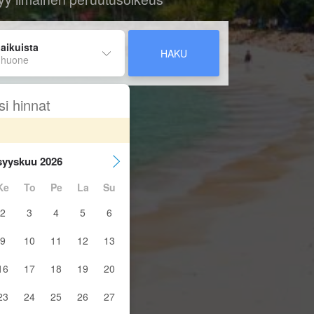
 aikuista
HAKU
 huone
si hinnat
syyskuu 2026
Ke
To
Pe
La
Su
2
3
4
5
6
9
10
11
12
13
16
17
18
19
20
23
24
25
26
27