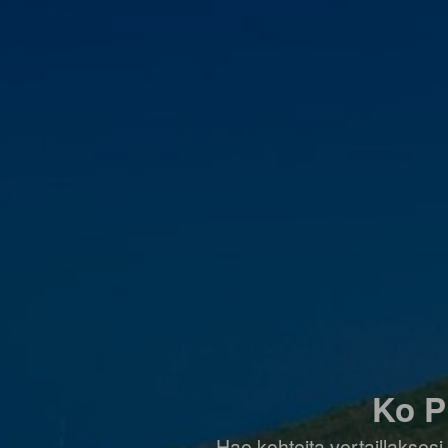
Ko P
Hae kohteita vertaillaksesi 