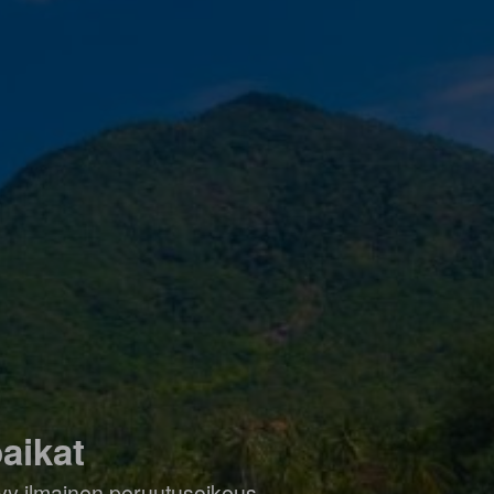
aikat
ältyy ilmainen peruutusoikeus