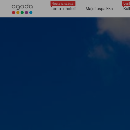
Niputa ja säästä!
Uusi!
Lento + hotelli
Majoituspaikka
Kul