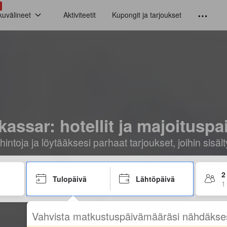
kuvälineet
Aktiviteetit
Kupongit ja tarjoukset
assar: hotellit ja majoituspa
hintoja ja löytääksesi parhaat tarjoukset, joihin sis
2
Tulopäivä
Lähtöpäivä
1
Vahvista matkustuspäivämääräsi nähdäkse