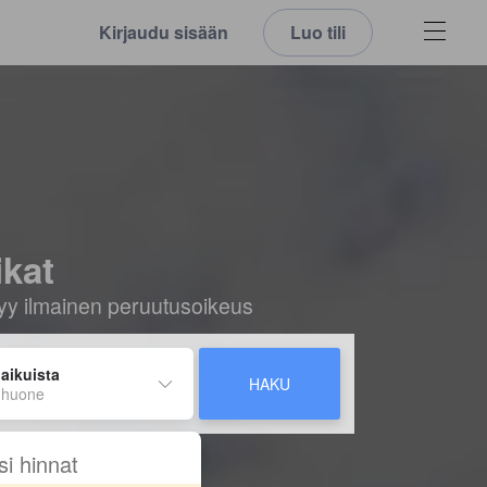
Kirjaudu sisään
Luo tili
ikat
ältyy ilmainen peruutusoikeus
 aikuista
HAKU
 huone
si hinnat