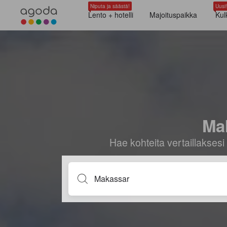
Niputa ja säästä!
Uusi!
Lento + hotelli
Majoituspaikka
Kul
Mak
Hae kohteita vertaillaksesi 