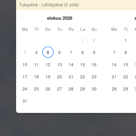
Tulopäivä - Lähtöpäivä
(0 yötä)
elokuu 2026
Ma
Ti
Ke
To
Pe
La
Su
Ma
Ti
1
2
1
3
4
5
6
7
8
9
7
8
10
11
12
13
14
15
16
14
15
17
18
19
20
21
22
23
21
22
24
25
26
27
28
29
30
28
29
31