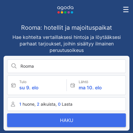
Rooma: hotellit ja majoituspaikat
Hae kohteita vertaillaksesi hintoja ja löytääksesi
parhaat tarjoukset, joihin sisältyy ilmainen
peruutusoikeus
Rooma
Tulo
Lähtö
su 9. elo
ma 10. elo
1
huone,
2
aikuista,
0
Lasta
HAKU