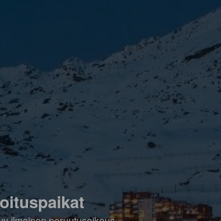
joituspaikat
ältyy ilmainen peruutusoikeus