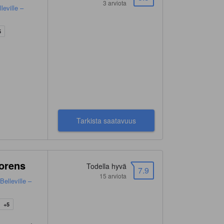
3 arviota
leville –
5
Tarkista saatavuus
horens
Todella hyvä
7.9
15 arviota
Belleville –
+5