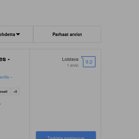
ohdetta
Parhaat arviot
es -
Loistava
9.2
1 arvio
eville –
osali
+5
"
Tarkista saatavuus