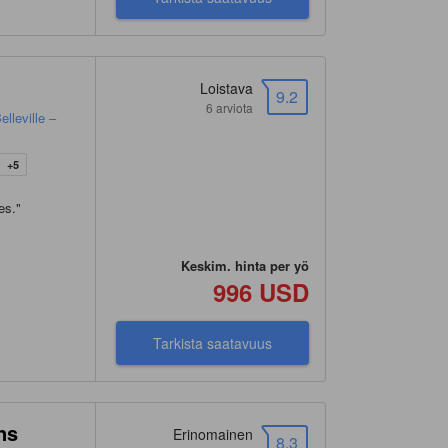
Loistava
9.2
6 arviota
lleville –
+5
es.
"
Keskim. hinta per yö
996 USD
Tarkista saatavuus
ns
Erinomainen
8.3