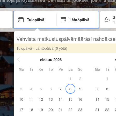
2
Tulopäivä
Lähtöpäivä
1
Vahvista matkustuspäivämääräsi nähdäkse
Tulopäivä - Lähtöpäivä
(0 yötä)
elokuu 2026
Ma
Ti
Ke
To
Pe
La
Su
Ma
Ti
1
2
1
3
4
5
6
7
8
9
7
8
10
11
12
13
14
15
16
14
15
17
18
19
20
21
22
23
21
22