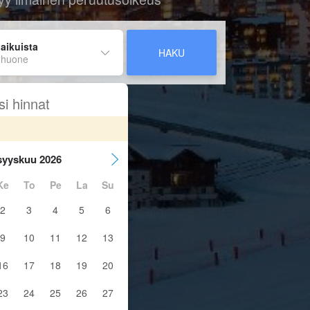
 aikuista
HAKU
 huone
si hinnat
syyskuu 2026
Ke
To
Pe
La
Su
2
3
4
5
6
9
10
11
12
13
16
17
18
19
20
23
24
25
26
27