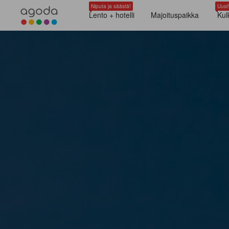
Niputa ja säästä!
Uusi!
Lento + hotelli
Majoituspaikka
Kul