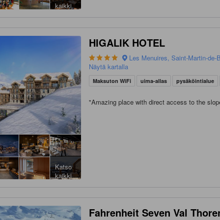
kaikki
HIGALIK HOTEL
Les Menuires, Saint-Martin-de-Be
Näytä kartalla
Maksuton WiFi
uima-allas
pysäköintialue
"
Amazing place with direct access to the slop
Katso
kaikki
Fahrenheit Seven Val Thore