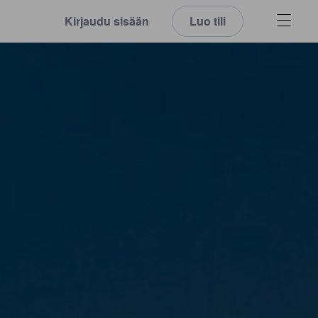
Kirjaudu sisään
Luo tili