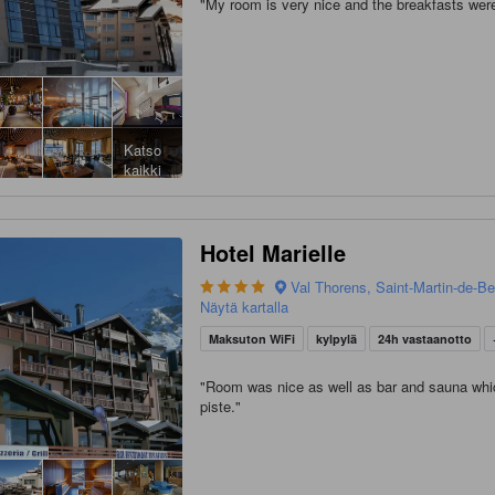
"
My room is very nice and the breakfasts wer
Katso
kaikki
Hotel Marielle
Val Thorens, Saint-Martin-de-Bel
Näytä kartalla
Maksuton WiFi
kylpylä
24h vastaanotto
"
Room was nice as well as bar and sauna whi
piste.
"