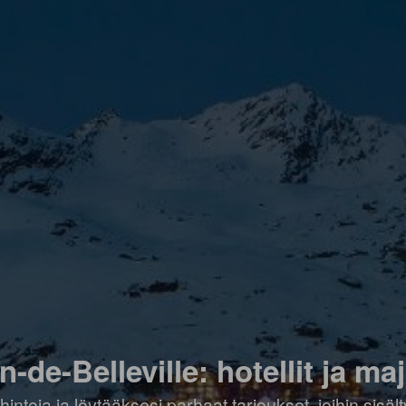
n-de-Belleville: hotellit ja ma
hintoja ja löytääksesi parhaat tarjoukset, joihin sis