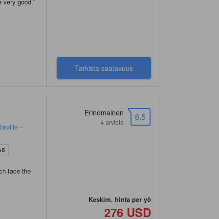
e very good.
"
Tarkista saatavuus
Erinomainen
8.5
4 arviota
leville –
+5
ch face the
Keskim. hinta per yö
276 USD