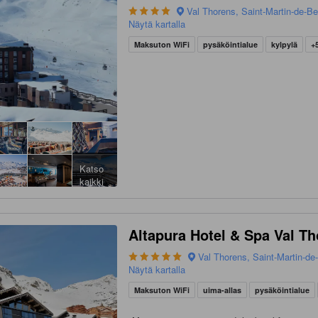
Val Thorens, Saint-Martin-de-Bel
Näytä kartalla
Maksuton WiFi
pysäköintialue
kylpylä
+
Katso
kaikki
Altapura Hotel & Spa Val T
Val Thorens, Saint-Martin-de-
Näytä kartalla
Maksuton WiFi
uima-allas
pysäköintialue