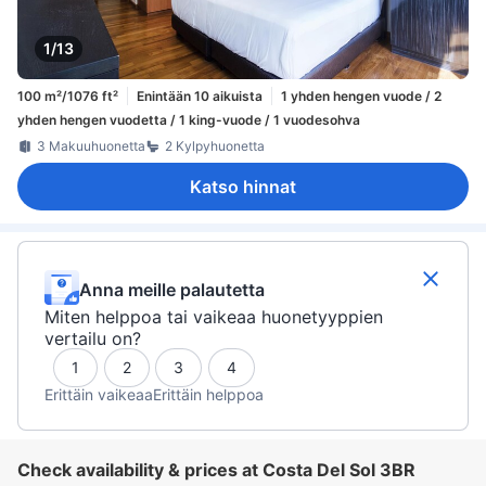
1/13
100 m²/1076 ft²
Enintään 10 aikuista
1 yhden hengen vuode / 2
yhden hengen vuodetta / 1 king-vuode / 1 vuodesohva
3 Makuuhuonetta
2 Kylpyhuonetta
Katso hinnat
Anna meille palautetta
Miten helppoa tai vaikeaa huonetyyppien
vertailu on?
1
2
3
4
Erittäin vaikeaa
Erittäin helppoa
Check availability & prices at Costa Del Sol 3BR