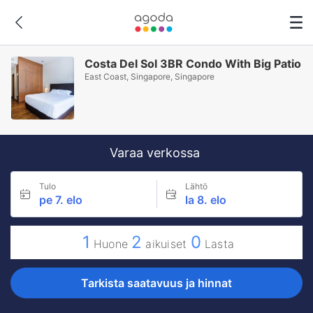
Costa Del Sol 3BR Condo With Big Patio
East Coast, Singapore, Singapore
Varaa verkossa
Tulo
Lähtö
pe 7. elo
la 8. elo
1
2
0
Huone
aikuiset
Lasta
Tarkista saatavuus ja hinnat