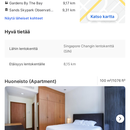
Gardens By The Bay
9,17 km
Sands Skypark Observation Deck
9,31 km
Katso kartta
Näytä läheiset kohteet
Hyvä tietää
Singapore Changin lentokenttä
Lähin lentokenttä
(SIN)
Etäisyys lentokentälle
8,15 km
Huoneisto (Apartment)
100 m²/1076 ft²