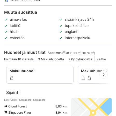
Muuta suosittua
uima-allas
sisäänkirjaus 24h
keittiö
tupakointialue
hissi
englanti
esteetön
Internetpalvelu
Huoneet ja muut tilat
Apartment/Flat
(100 m²/1076 ft²)
Enintään 10 vierasta
3 Makuuhuonetta
2 Kylpyhuonetta
Keittiö
Makuuhuone 1
Makuuhuone 2
Sijainti
East Coast, Singapore, Singapore
Cloud Forest
8,83 km
Singapore Flyer
8,94 km