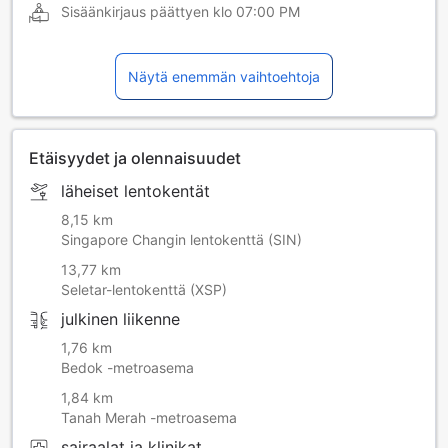
Sisäänkirjaus päättyen klo
07:00 PM
Näytä enemmän vaihtoehtoja
Etäisyydet ja olennaisuudet
läheiset lentokentät
8,15 km
Singapore Changin lentokenttä (SIN)
13,77 km
Seletar-lentokenttä (XSP)
julkinen liikenne
1,76 km
Bedok -metroasema
1,84 km
Tanah Merah -metroasema
sairaalat ja klinikat