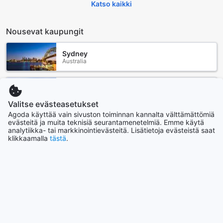
Katso kaikki
Nousevat kaupungit
Sydney
Australia
Soul
Etelä-Korea
Valitse evästeasetukset
Agoda käyttää vain sivuston toiminnan kannalta välttämättömiä
evästeitä ja muita teknisiä seurantamenetelmiä. Emme käytä
analytiikka- tai markkinointievästeitä. Lisätietoja evästeistä saat
Yilan
klikkaamalla
tästä
.
Taiwan
Hanoi
Vietnam
Fukuoka
Japani