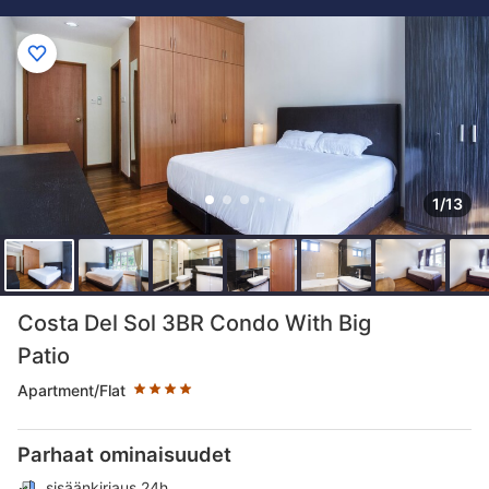
1/13
Tähtiluokitus 4 tähteä
Costa Del Sol 3BR Condo With Big
Patio
Apartment/Flat
Parhaat ominaisuudet
sisäänkirjaus 24h