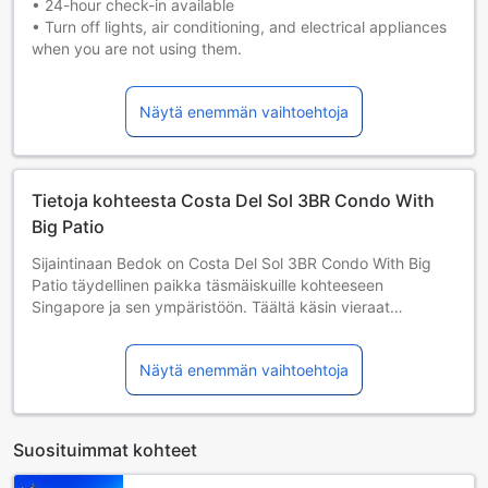
• 24-hour check-in available
• Turn off lights, air conditioning, and electrical appliances
when you are not using them.
• Lock the door and close the windows when leaving the
property.
Näytä enemmän vaihtoehtoja
• Be careful when using cooking appliances, heaters, or
other fire hazards.
• Treat the property like your own home.
• Additional charges may apply for any loss or damages.
Tietoja kohteesta Costa Del Sol 3BR Condo With
• Guests of all ages are welcome.
• Children of all ages are considered as adults.
Big Patio
Sijaintinaan Bedok on Costa Del Sol 3BR Condo With Big
Patio täydellinen paikka täsmäiskuille kohteeseen
Singapore ja sen ympäristöön. Täältä käsin vieraat
pääsevät kätevästi tutkimaan vilkkaan kaupungin
tarjontaa. Sijaintinsa vuoksi majapaikalta on helppo pääsy
Näytä enemmän vaihtoehtoja
kaupungin pakollisille nähtävyyksille.
Matkakohteesi ollessa Singapore, tarjoaa Costa Del Sol 3BR
Condo With Big Patio useita palveluita rikastuttaakseen
Suosituimmat kohteet
vierailuasi. Majapaikka tarjoaa pääsyn laajan valikoiman
palveluita luokse, esteetön, keittiö, hissi, tupakoinnille