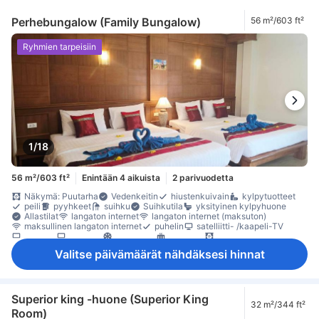
Perhebungalow (Family Bungalow)
56 m²/603 ft²
Ryhmien tarpeisiin
1/18
56 m²/603 ft²
Enintään 4 aikuista
2 parivuodetta
Näkymä: Puutarha
Vedenkeitin
hiustenkuivain
kylpytuotteet
peili
pyyhkeet
suihku
Suihkutila
yksityinen kylpyhuone
Allastilat
langaton internet
langaton internet (maksuton)
maksullinen langaton internet
puhelin
satelliitti- /kaapeli-TV
taulu-tv
televisio
ilmastointi
lämmitys
pimennysverhot
tuuletin
vuodevaatteet
jääkaappi
kahvin-/teenkeitin
Valitse päivämäärät nähdäksesi hinnat
maksuton pikakahvi
maksuton pullovesi
Ikkuna
Laatta-/marmorilattia
oleskelualue
parveke/terassi
puu- /parkettilattia
Roskakorit
Taitettava vuode
työpöytä
yhdistettäviä huoneita saatavana
kaappi
naulakko
Vauvansänky (pyynnöstä)
Säädettävä ilmastointi
Superior king -huone (Superior King
32 m²/344 ft²
tallelokero huoneessa
Room)