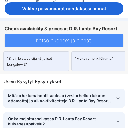
pimennysverhot
tuuletin
vuodevaatteet
jääkaappi
maksuton pikakahvi
maksuton pullovesi
Avattava ikkuna
Valitse päivämäärät nähdäksesi hinnat
Ikkuna
parveke/terassi
Taitettava vuode
Savuttomia huoneita
tallelokero huoneessa
Check availability & prices at D.R. Lanta Bay Resort
Katso huoneet ja hinnat
"Siisti, loistava sijainti ja isot
"Mukava henkilökunta."
bungalowit."
Usein Kysytyt Kysymykset
Mitä urheilumahdollisuuksia (vesiurheilua lukuun
ottamatta) ja ulkoaktiviteetteja D.R. Lanta Bay Resort
tarjoaa?
Onko majoituspaikassa D.R. Lanta Bay Resort
kuivapesupalvelu?