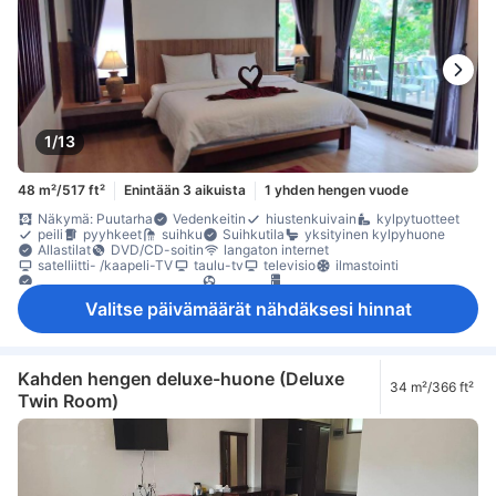
1/13
48 m²/517 ft²
Enintään 3 aikuista
1 yhden hengen vuode
Näkymä: Puutarha
Vedenkeitin
hiustenkuivain
kylpytuotteet
peili
pyyhkeet
suihku
Suihkutila
yksityinen kylpyhuone
Allastilat
DVD/CD-soitin
langaton internet
satelliitti- /kaapeli-TV
taulu-tv
televisio
ilmastointi
Pistorasiat vuoteen lähellä
tuuletin
jääkaappi
kahvin-/teenkeitin
maksuton pullovesi
Laatta-/marmorilattia
Valitse päivämäärät nähdäksesi hinnat
oleskelualue
parveke/terassi
Roskakorit
työpöytä
kaappi
kuivausrumpu
naulakko
Vauvansänky (pyynnöstä)
Savuttomia huoneita
Säädettävä ilmastointi
tallelokero huoneessa
Kahden hengen deluxe-huone (Deluxe
34 m²/366 ft²
Twin Room)