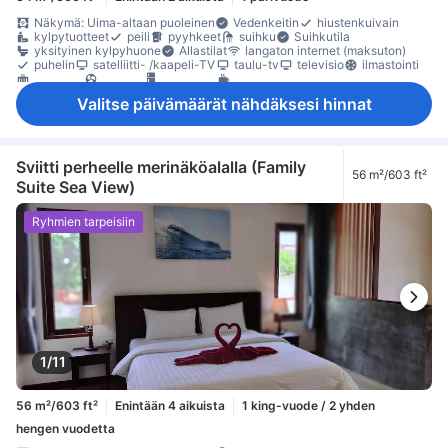
Näkymä: Uima-altaan puoleinen
Vedenkeitin
hiustenkuivain
kylpytuotteet
peili
pyyhkeet
suihku
Suihkutila
yksityinen kylpyhuone
Allastilat
langaton internet (maksuton)
puhelin
satelliitti- /kaapeli-TV
taulu-tv
televisio
ilmastointi
lämmitys
tuuletin
jääkaappi
kahvin-/teenkeitin
maksuton pullovesi
Ikkuna
Laatta-/marmorilattia
oleskelualue
Valitse päivämäärät nähdäksesi hinnat
parveke/terassi
Roskakorit
työpöytä
kaappi
naulakko
Vauvansänky (pyynnöstä)
Savuttomia huoneita
Säädettävä ilmastointi
tallelokero huoneessa
Sviitti perheelle merinäköalalla (Family
56 m²/603 ft²
Suite Sea View)
Ryhmien tarpeisiin
1/11
56 m²/603 ft²
Enintään 4 aikuista
1 king-vuode / 2 yhden
hengen vuodetta