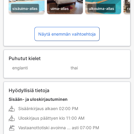
sisäuima-allas
uima-allas
ulkouima-allas
ravi
Näytä enemmän vaihtoehtoja
Puhutut kielet
englanti
thai
Hyödyllisiä tietoja
Sisään- ja uloskirjautuminen
Sisäänkirjaus alkaen
02:00 PM
Uloskirjaus päättyen klo
11:00 AM
Vastaanottotiski avoinna ... asti
07:00 PM