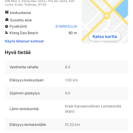
206 Moo 3, Klong Dao-ranta / Pra Ae-ranta, Koh
Lanta, Krabi, Thaimaa, 81150
keskustassa
Suosittu alue
Pysäköinti
EI MAKSUJA
Klong Dao Beach
80 m
Katso kartta
Näytä läheiset kohteet
Hyvä tietää
Vastinetta rahalle
8.4
Etäisyys keskustaan
1.50 km
Sijainnin pisteytys
9.0
Krabi Kansainvälinen Lentokenttä
Lähin lentokenttä
(KBV)
Etäisyys lentokentälle
51,32 km