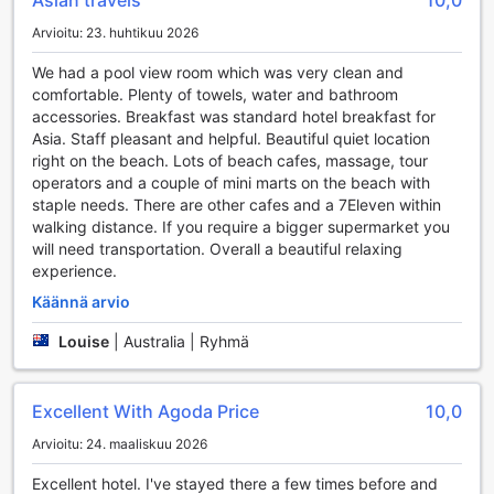
Asian travels
10,0
lomailijoille.
Arvioitu: 23. huhtikuu 2026
D.R. Lanta Bay Resortin Kätevät Palvelut
We had a pool view room which was very clean and
comfortable. Plenty of towels, water and bathroom
D.R. Lanta Bay Resort tarjoaa vierailleen monipuolisia
accessories. Breakfast was standard hotel breakfast for
käteviä palveluja, jotka tekevät lomastasi mahdollisimman
Asia. Staff pleasant and helpful. Beautiful quiet location
miellyttävän ja vaivattoman. Hotellin huonepalvelu takaa,
right on the beach. Lots of beach cafes, massage, tour
että voit nauttia herkullisista aterioista omaan rauhaasi
operators and a couple of mini marts on the beach with
ilman, että sinun tarvitsee poistua huoneestasi. Lisäksi
staple needs. There are other cafes and a 7Eleven within
päivittäinen siivouspalvelu varmistaa, että majoitustilasi
walking distance. If you require a bigger supermarket you
pysyy aina siistinä ja viihtyisänä. Jos matkustat
will need transportation. Overall a beautiful relaxing
suuremmalla porukalla tai tarvitset apua matkatavaroidesi
experience.
kanssa, voit hyödyntää hotellin
Käännä arvio
matkatavarasäilytyspalvelua, joka pitää tavarasi turvassa ja
helposti saatavilla.
Louise
|
Australia | Ryhmä
Hotellissa on myös kätevä pesulapalvelu sekä kuivapesu,
jotka mahdollistavat puhtaiden vaatteiden nauttimisen
ilman ylimääräistä vaivannäköä. Turvallisuutesi
Excellent With Agoda Price
10,0
varmistamiseksi voit käyttää hotellin tallelokeroita, joissa
voit säilyttää arvokkaita esineitäsi huoletta. Ilmainen Wi-Fi
Arvioitu: 24. maaliskuu 2026
on saatavilla kaikissa huoneissa ja julkisissa tiloissa, joten
voit pysyä yhteydessä ystäviisi ja perheeseesi tai
Excellent hotel. I've stayed there a few times before and