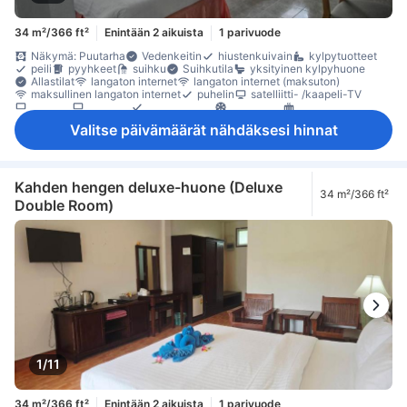
34 m²/366 ft²
Enintään 2 aikuista
1 parivuode
Näkymä: Puutarha
Vedenkeitin
hiustenkuivain
kylpytuotteet
peili
pyyhkeet
suihku
Suihkutila
yksityinen kylpyhuone
Allastilat
langaton internet
langaton internet (maksuton)
maksullinen langaton internet
puhelin
satelliitti- /kaapeli-TV
taulu-tv
televisio
hyttysverkko
ilmastointi
lämmitys
pimennysverhot
tuuletin
vuodevaatteet
jääkaappi
Valitse päivämäärät nähdäksesi hinnat
kahvin-/teenkeitin
maksuton pikakahvi
maksuton pullovesi
Avattava ikkuna
Ikkuna
Laatta-/marmorilattia
oleskelualue
parveke/terassi
puu- /parkettilattia
Roskakorit
Taitettava vuode
työpöytä
kaappi
naulakko
Savuttomia huoneita
Säädettävä ilmastointi
Kahden hengen deluxe-huone (Deluxe
34 m²/366 ft²
tallelokero huoneessa
Double Room)
1/11
34 m²/366 ft²
Enintään 2 aikuista
1 parivuode