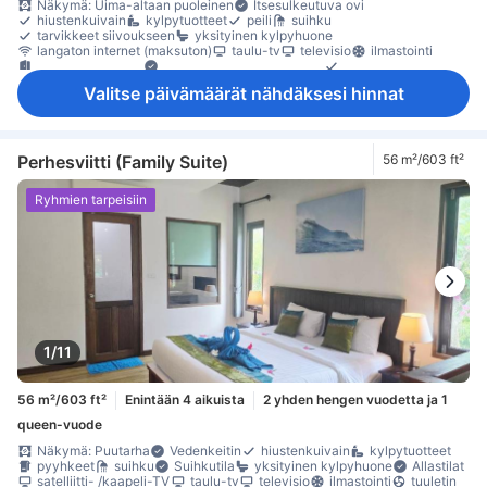
Näkymä: Uima-altaan puoleinen
Itsesulkeutuva ovi
hiustenkuivain
kylpytuotteet
peili
suihku
tarvikkeet siivoukseen
yksityinen kylpyhuone
langaton internet (maksuton)
taulu-tv
televisio
ilmastointi
oma sisäänkäynti
Pistorasiat vuoteen lähellä
sateenvarjo
jääkaappi
mikroaaltouuni
Ruokapöytä
Ikkuna
oleskelualue
Valitse päivämäärät nähdäksesi hinnat
parveke/terassi
puu- /parkettilattia
työpöytä
kaappi
naulakko
Savuttomia huoneita
tallelokero huoneessa
Perhesviitti (Family Suite)
56 m²/603 ft²
Ryhmien tarpeisiin
1/11
56 m²/603 ft²
Enintään 4 aikuista
2 yhden hengen vuodetta ja 1
queen-vuode
Näkymä: Puutarha
Vedenkeitin
hiustenkuivain
kylpytuotteet
pyyhkeet
suihku
Suihkutila
yksityinen kylpyhuone
Allastilat
satelliitti- /kaapeli-TV
taulu-tv
televisio
ilmastointi
tuuletin