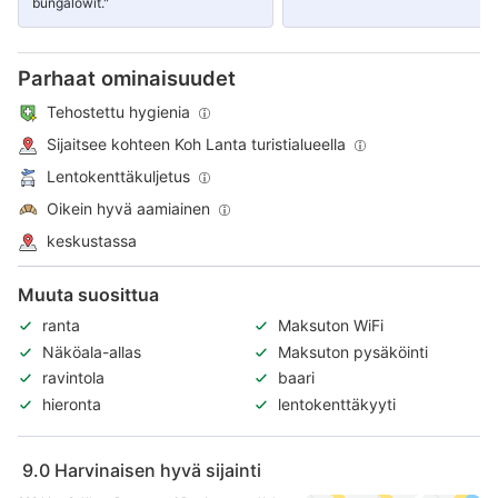
bungalowit."
Parhaat ominaisuudet
Tehostettu hygienia
Sijaitsee kohteen Koh Lanta turistialueella
Lentokenttäkuljetus
Oikein hyvä aamiainen
keskustassa
Muuta suosittua
ranta
Maksuton WiFi
Näköala-allas
Maksuton pysäköinti
ravintola
baari
hieronta
lentokenttäkyyti
9.0
Harvinaisen hyvä sijainti