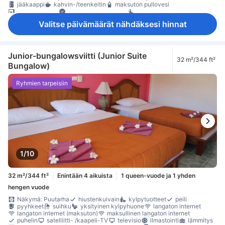
jääkaappi
kahvin-/teenkeitin
maksuton pullovesi
mikroaaltouuni
Laatta-/marmorilattia
oleskelualue
parveke/terassi
Roskakorit
työpöytä
kaappi
naulakko
Valitse päivämäärät nähdäksesi hinnat
Vauvansänky (pyynnöstä)
Säädettävä ilmastointi
tallelokero huoneessa
Junior-bungalowsviitti (Junior Suite
32 m²/344 ft²
Bungalow)
Ryhmien tarpeisiin
1/10
32 m²/344 ft²
Enintään 4 aikuista
1 queen-vuode ja 1 yhden
hengen vuode
Näkymä: Puutarha
hiustenkuivain
kylpytuotteet
peili
pyyhkeet
suihku
yksityinen kylpyhuone
langaton internet
langaton internet (maksuton)
maksullinen langaton internet
puhelin
satelliitti- /kaapeli-TV
televisio
ilmastointi
lämmitys