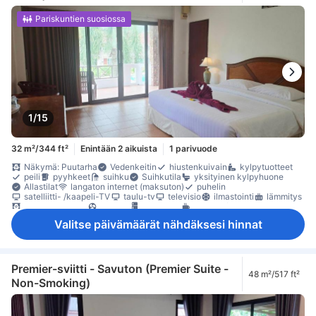
Pariskuntien suosiossa
1/15
32 m²/344 ft²
Enintään 2 aikuista
1 parivuode
Näkymä: Puutarha
Vedenkeitin
hiustenkuivain
kylpytuotteet
peili
pyyhkeet
suihku
Suihkutila
yksityinen kylpyhuone
Allastilat
langaton internet (maksuton)
puhelin
satelliitti- /kaapeli-TV
taulu-tv
televisio
ilmastointi
lämmitys
pimennysverhot
tuuletin
jääkaappi
kahvin-/teenkeitin
maksuton pullovesi
Laatta-/marmorilattia
oleskelualue
Valitse päivämäärät nähdäksesi hinnat
parveke/terassi
puu- /parkettilattia
Roskakorit
työpöytä
kaappi
naulakko
Savuttomia huoneita
Säädettävä ilmastointi
tallelokero huoneessa
Premier-sviitti - Savuton (Premier Suite -
48 m²/517 ft²
Non-Smoking)