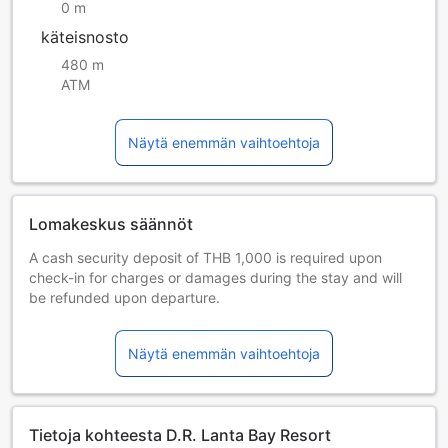
0 m
käteisnosto
480 m
ATM
Näytä enemmän vaihtoehtoja
Lomakeskus säännöt
A cash security deposit of THB 1,000 is required upon
check-in for charges or damages during the stay and will
be refunded upon departure.
Lapset ja lisävuoteet
Sylilapset 3–3 vuotta [sisältyy]
Näytä enemmän vaihtoehtoja
Lapsi voi majoittua ilman lisämaksua, jos lisävuodetta ei
tarvita. Huom. Lasten matkasänky on saatavilla
varaustilanteen salliessa, ja siitä voidaan veloittaa
lisämaksu.
Tietoja kohteesta D.R. Lanta Bay Resort
Lapset 4–11 vuotta [sisältyy]