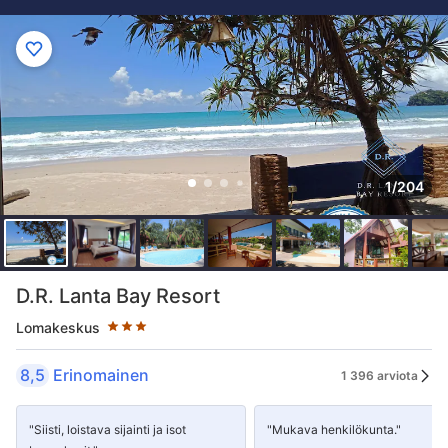
1/204
Tähtiluokitus 3 tähteä
D.R. Lanta Bay Resort
Lomakeskus
8,5
Erinomainen
1 396 arviota
"Siisti, loistava sijainti ja isot
"Mukava henkilökunta."