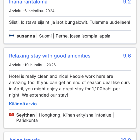
Ihana rantaloma
9,2
rauhoittavasta vaikutuksesta. Olitpa sitten ostoksilla,
nauttimassa hieronnasta tai vain rentoutumassa
Arvioitu: 6. helmikuu 2024
puutarhassa, D.R. Lanta Bay Resortissa on tarjolla monia
mahdollisuuksia unohtumattomaan lomaan.
Siisti, loistava sijainti ja isot bungalowit. Tulemme uudelleen!
D.R. Lanta Bay Resortin Urheilumahdollisuudet
susanna
|
Suomi | Perhe, jossa isompia lapsia
D.R. Lanta Bay Resort tarjoaa vierailleen erinomaiset
urheilumahdollisuudet, jotka tekevät lomasta aktiivisen ja
Relaxing stay with good amenities
9,6
virkistävän. Sisäuima-allas on täydellinen paikka nauttia
uimisesta kaikissa sääolosuhteissa. Sen rauhallinen
Arvioitu: 19. huhtikuu 2026
ympäristö ja miellyttävä lämpötila tekevät siitä ihanteellisen
Hotel is really clean and nice! People work here are
paikan rentoutumiseen tai energian keräämiseen ennen
amazing too. If you can get an end of season deal like ours
päivän seikkailuja.
in April, you might enjoy a great stay for 1,100baht per
Ulkoilma-allas tarjoaa upean mahdollisuuden nauttia
night. We extended our stay!
auringosta ja trooppisesta ilmastosta samalla, kun voit
virkistäytyä raikkaassa vedessä. Allasalueella on runsaasti
Käännä arvio
tilaa rentoutua auringonpaisteessa tai nauttia virkistävistä
juomista. Lisäksi D.R. Lanta Bay Resort sijaitsee kauniin
Seyithan
|
Hongkong, Kiinan erityishallintoalue |
rannan äärellä, mikä mahdollistaa monenlaiset
Pariskunta
vesiurheilutoiminnot, kuten snorklauksen ja melonnan. Tämä
yhdistelmä sisä- ja ulkouima-altaita sekä rannasta löytyviä
aktiviteetteja tekee resortista täydellisen valinnan aktiivisille