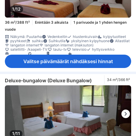
1/12
36 m²/388 ft²
Enintään 3 aikuista
1 parivuode ja 1 yhden hengen
vuode
Näkymä: Puutarha
Vedenkeitin
hiustenkuivain
kylpytuotteet
pyyhkeet
suihku
Suihkutila
yksityinen kylpyhuone
Allastilat
langaton internet
langaton internet (maksuton)
satelliitti- /kaapeli-TV
taulu-tv
televisio
hyttysverkko
ilmastointi
tuuletin
jääkaappi
kahvin-/teenkeitin
maksuton pullovesi
Laatta-/marmorilattia
oleskelualue
Valitse päivämäärät nähdäksesi hinnat
parveke/terassi
puu- /parkettilattia
Roskakorit
työpöytä
kaappi
naulakko
Vauvansänky (pyynnöstä)
Savuttomia huoneita
Säädettävä ilmastointi
tallelokero huoneessa
Deluxe-bungalow (Deluxe Bungalow)
34 m²/366 ft²
1/11