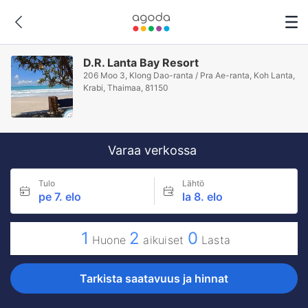
D.R. Lanta Bay Resort
206 Moo 3, Klong Dao-ranta / Pra Ae-ranta, Koh Lanta,
Krabi, Thaimaa, 81150
Varaa verkossa
Tulo
Lähtö
pe 7. elo
la 8. elo
1
2
0
Huone
aikuiset
Lasta
Tarkista saatavuus ja hinnat