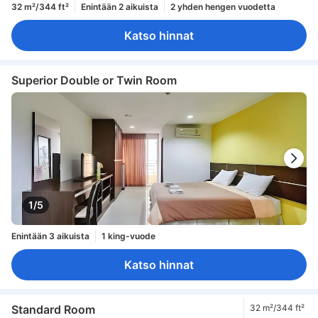
32 m²/344 ft²
Enintään 2 aikuista
2 yhden hengen vuodetta
Katso hinnat
Superior Double or Twin Room
1/5
Enintään 3 aikuista
1 king-vuode
Katso hinnat
Standard Room
32 m²/344 ft²