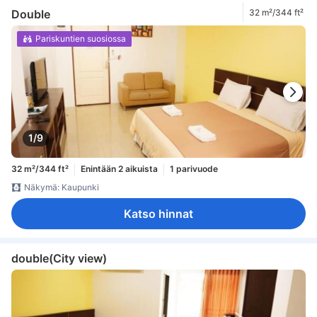
Double
32 m²/344 ft²
Pariskuntien suosiossa
1/9
32 m²/344 ft²
Enintään 2 aikuista
1 parivuode
Näkymä: Kaupunki
Katso hinnat
double(City view)