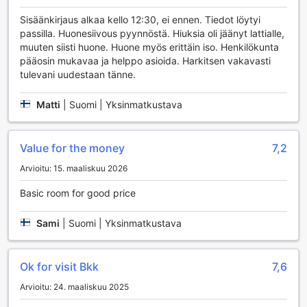
ravintoloista ja erilaisista tapahtumista, jotka tekevät
Sisäänkirjaus alkaa kello 12:30, ei ennen. Tiedot löytyi
lomasta entistä nautinnollisemman. Diamond Bangkok
passilla. Huonesiivous pyynnöstä. Hiuksia oli jäänyt lattialle,
Apartment on täydellinen valinta niille, jotka haluavat
muuten siisti huone. Huone myös erittäin iso. Henkilökunta
yhdistää rentoutumisen ja shoppailun, ja kokea Bangkokin
pääosin mukavaa ja helppo asioida. Harkitsen vakavasti
elävän kulttuurin ja energian.
tulevani uudestaan tänne.
Mukavuudet Diamond Bangkok Apartmentissa
Matti
|
Suomi | Yksinmatkustava
Diamond Bangkok Apartment tarjoaa vierailleen erinomaisia
mukavuuksia, jotka tekevät oleskelusta miellyttävän ja
Value for the money
7,2
vaivattoman. Hotellissa on käytettävissä pesulapalvelu,
joka huolehtii vaatteidesi puhtaudesta, sekä
Arvioitu: 15. maaliskuu 2026
itsepalvelupesula, mikä tarjoaa kätevän vaihtoehdon niille,
jotka haluavat hoitaa pyykkinsä omalla ajallaan. Päivittäinen
Basic room for good price
siivouspalvelu varmistaa, että huoneesi pysyy aina siistinä
ja viihtyisänä, jotta voit keskittyä lomasi nauttimiseen ilman
Sami
|
Suomi | Yksinmatkustava
huolia.
Lisäksi Diamond Bangkok Apartmentissa on erinomainen
concierge-palvelu, joka auttaa sinua kaikissa
Ok for visit Bkk
7,6
matkasuunnitelmissasi ja antaa vinkkejä paikallisista
nähtävyyksistä. Hotellin yleisissä tiloissa on ilmainen Wi-Fi,
Arvioitu: 24. maaliskuu 2025
joten voit pysyä yhteydessä ystäviisi ja perheeseesi.