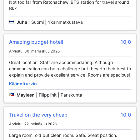
Not too far from Ratchachewi BTS station for travel around
Huoneissa on myös ilmainen Wi-Fi, mikä tekee
Bkk
työskentelystä tai viihteen katsomisesta vaivatonta. Jos
kaipaat pientä purtavaa tai unohtuneita tarvikkeita, hotellin
kätevä myymälä on aina lähelläsi, ja erikseen merkitty
Juha
|
Suomi | Yksinmatkustava
tupakointialue tarjoaa mukautuvan vaihtoehdon
tupakoitsijoille.
Amazing budget hotel!
10,0
Liikkumismahdollisuudet Diamond Bangkok
Arvioitu: 30. marraskuu 2025
Apartmentissa
Great location. Staff are accommodating. Although
Diamond Bangkok Apartment tarjoaa erinomaiset
communication can be a challenge but they do their best to
liikkumismahdollisuudet, jotka tekevät matkustamisesta
explain and provide excellent service. Rooms are spacious!
vaivatonta ja miellyttävää. Hotelli tarjoaa kätevän
lentokenttäkuljetuksen, joka varmistaa, että pääset perille
Käännä arvio
nopeasti ja ilman stressiä. Tämä palvelu on erityisen
Mayleen
|
Filippiinit | Pariskunta
hyödyllinen pitkien lentomatkojen jälkeen, jolloin voit
rentoutua ja nauttia mukavasta matkasta suoraan
majoitukseesi.
Travel on the very cheap
10,0
Lisäksi hotellissa on ilmainen pysäköintimahdollisuus, mikä
tekee siitä erinomaisen vaihtoehdon autoilijoille. Vaikka
Arvioitu: 22. heinäkuu 2026
pysäköintimaksuja saatetaan periä tietyissä olosuhteissa,
vieraat voivat olla varmoja, että heidän ajoneuvonsa on
Large room, old but clean room. Safe. Great position.
turvallisesti parkkeerattu. Hotelli tarjoaa myös