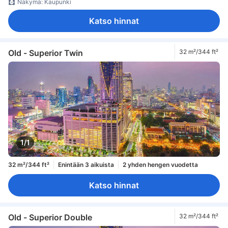
Näkymä: Kaupunki
Katso hinnat
Old - Superior Twin
32 m²/344 ft²
1/1
32 m²/344 ft²
Enintään 3 aikuista
2 yhden hengen vuodetta
Katso hinnat
Old - Superior Double
32 m²/344 ft²