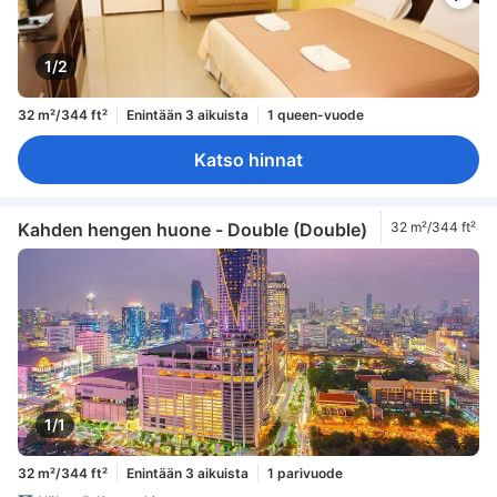
1/2
32 m²/344 ft²
Enintään 3 aikuista
1 queen-vuode
Katso hinnat
Kahden hengen huone - Double (Double)
32 m²/344 ft²
1/1
32 m²/344 ft²
Enintään 3 aikuista
1 parivuode