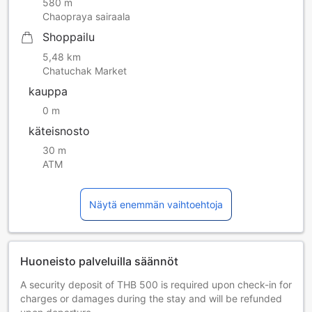
580 m
Chaopraya sairaala
Shoppailu
5,48 km
Chatuchak Market
kauppa
0 m
käteisnosto
30 m
ATM
Näytä enemmän vaihtoehtoja
Huoneisto palveluilla säännöt
A security deposit of THB 500 is required upon check-in for
charges or damages during the stay and will be refunded