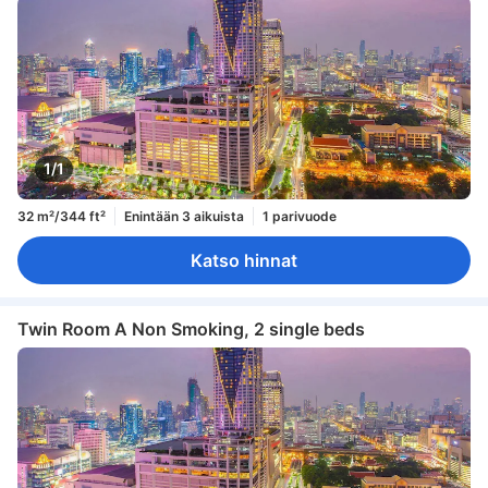
1/1
32 m²/344 ft²
Enintään 3 aikuista
1 parivuode
Katso hinnat
Twin Room A Non Smoking, 2 single beds