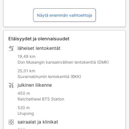
Näytä enemmän vaihtoehtoja
Etäisyydet ja olennaisuudet
läheiset lentokentät
19,49 km
Don Mueangin kansainvälinen lentokenttä (DMK)
25,01 km
Suvarnabhumin lentokenttä (BKK)
julkinen liikenne
450 m
Ratchathewi BTS Station
520 m
Urupong
sairaalat ja klinikat