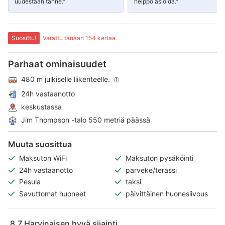
uudestaan tänne."
helppo asioida."
Suosittu!
Varattu tänään 154 kertaa
Parhaat ominaisuudet
480 m julkiselle liikenteelle.
24h vastaanotto
keskustassa
Jim Thompson -talo 550 metriä päässä
Muuta suosittua
Maksuton WiFi
Maksuton pysäköinti
24h vastaanotto
parveke/terassi
Pesula
taksi
Savuttomat huoneet
päivittäinen huonesiivous
8.7
Harvinaisen hyvä sijainti