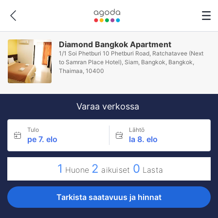
Diamond Bangkok Apartment
1/1 Soi Phetburi 10 Phetburi Road, Ratchatavee (Next
to Samran Place Hotel), Siam, Bangkok, Bangkok,
Thaimaa, 10400
Varaa verkossa
Tulo
Lähtö
pe 7. elo
la 8. elo
1
2
0
Huone
aikuiset
Lasta
Tarkista saatavuus ja hinnat