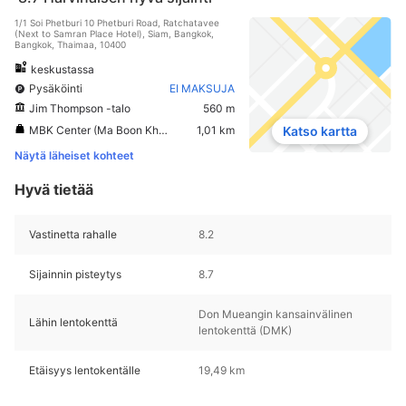
1/1 Soi Phetburi 10 Phetburi Road, Ratchatavee
(Next to Samran Place Hotel), Siam, Bangkok,
Bangkok, Thaimaa, 10400
keskustassa
Pysäköinti
EI MAKSUJA
Jim Thompson -talo
560 m
MBK Center (Ma Boon Khrong Center)
1,01 km
Katso kartta
Näytä läheiset kohteet
Hyvä tietää
Vastinetta rahalle
8.2
Sijainnin pisteytys
8.7
Don Mueangin kansainvälinen
Lähin lentokenttä
lentokenttä (DMK)
Etäisyys lentokentälle
19,49 km