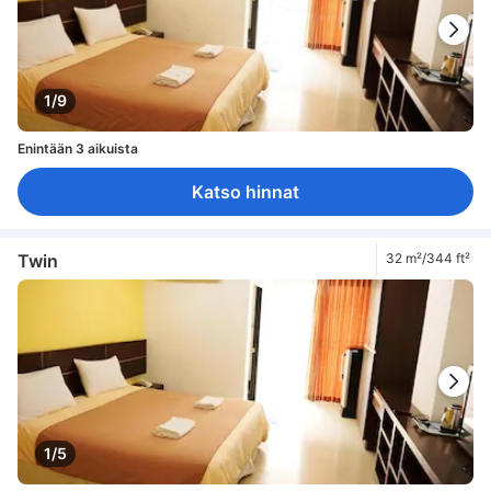
1/9
Enintään 3 aikuista
Katso hinnat
Twin
32 m²/344 ft²
1/5