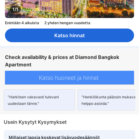
1/1
Enintään 4 aikuista
2 yhden hengen vuodetta
Katso hinnat
Check availability & prices at Diamond Bangkok
Apartment
Katso huoneet ja hinnat
"Harkitsen vakavasti tulevani
"Henkilökunta pääosin mukavaa 
uudestaan tänne."
helppo asioida."
Usein Kysytyt Kysymykset
Millaiset lapsia koskevat lisävuodesäännöt