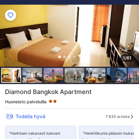
1/61
Tähtiluokitus 2 tähteä
Diamond Bangkok Apartment
Huoneisto palveluilla
7,9
Todella hyvä
7 835 arviota
"Harkitsen vakavasti tulevani
"Henkilökunta pääosin mukavaa