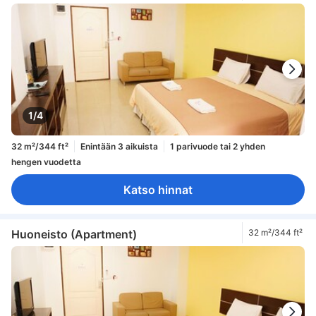
1/4
32 m²/344 ft²
Enintään 3 aikuista
1 parivuode tai 2 yhden
hengen vuodetta
Katso hinnat
Huoneisto (Apartment)
32 m²/344 ft²