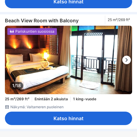
Katso hinnat
Beach View Room with Balcony
25 m²/269 ft²
Pariskuntien suosiossa
1/18
25 m²/269 ft²
Enintään 2 aikuista
1 king-vuode
Näkymä: Valtameren puoleinen
Katso hinnat