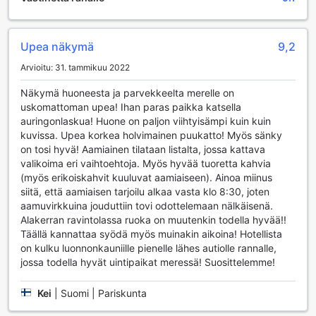
täydellisen yhdistelmän aktiivista ja rauhallista lomaa.
Lisäksi Diamond Cliff Beach Resortin ympäristö tarjoaa
mahdollisuuden osallistua monenlaisiin
Upea näkymä
9,2
ulkoilmaaktiviteetteihin. Voit lähteä vaeltamaan läheisiin
Arvioitu: 31. tammikuu 2022
vuoriin tai osallistua opastetuille retkille, jotka vievät sinut
tutkimaan Koh Lantan upeita maisemia. Hotelli huolehtii
Näkymä huoneesta ja parvekkeelta merelle on
siitä, että liikunnan ystäville on tarjolla monipuolisia
uskomattoman upea! Ihan paras paikka katsella
vaihtoehtoja, joten voit valita juuri sinulle sopivan tavan
auringonlaskua! Huone on paljon viihtyisämpi kuin kuin
nauttia lomastasi. Olitpa sitten vesiharrastusten tai
kuvissa. Upea korkea holvimainen puukatto! Myös sänky
maastoretkeilyn ystävä, Diamond Cliff Beach Resort on
on tosi hyvä! Aamiainen tilataan listalta, jossa kattava
täydellinen paikka aktivoida kehosi ja nauttia upeista
valikoima eri vaihtoehtoja. Myös hyvää tuoretta kahvia
maisemista.
(myös erikoiskahvit kuuluvat aamiaiseen). Ainoa miinus
siitä, että aamiaisen tarjoilu alkaa vasta klo 8:30, joten
Mukavuudet Diamond Cliff Beach Resortissa
aamuvirkkuina jouduttiin tovi odottelemaan nälkäisenä.
Alakerran ravintolassa ruoka on muutenkin todella hyvää!!
Diamond Cliff Beach Resort tarjoaa vierailleen erinomaisia
Täällä kannattaa syödä myös muinakin aikoina! Hotellista
mukavuuksia, jotka tekevät lomasta entistäkin
on kulku luonnonkauniille pienelle lähes autiolle rannalle,
miellyttävämmän. Hotellissa on saatavilla pesulapalvelu,
jossa todella hyvät uintipaikat meressä! Suosittelemme!
joka huolehtii vaatteidesi puhtaudesta, jotta voit keskittyä
rentoutumiseen ja nauttimiseen. Lisäksi hotellin tiloissa on
Kei
|
Suomi | Pariskunta
ilmainen Wi-Fi, joka kattaa kaikki huoneet sekä julkiset
alueet, joten voit helposti pysyä yhteydessä ystäviisi ja