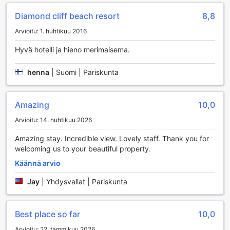
perheeseesi tai jakaa lomakuviasi sosiaalisessa mediassa.
Diamond cliff beach resort
8,8
Hotellissa on myös erikseen merkitty tupakointialue, joka
takaa, että tupakoijat voivat nauttia savukkeestaan ilman
Arvioitu: 1. huhtikuu 2016
häiriötä muille vieraille. Matkatavaroiden
säilytysmahdollisuus on käytettävissä, jolloin voit tutustua
Hyvä hotelli ja hieno merimaisema.
saareen huoletta ilman painavia laukkuja. Päivittäinen
siivouspalvelu pitää huoneesi siistinä ja mukavana, jotta voit
henna
|
Suomi | Pariskunta
nauttia täydellisestä lomasta ilman huolia.
Kuljetuspalvelut Diamond Cliff Beach Resortissa
Amazing
10,0
Diamond Cliff Beach Resort tarjoaa erinomaiset
Arvioitu: 14. huhtikuu 2026
kuljetuspalvelut, jotka tekevät vierailustasi Koh Lantassa
Amazing stay. Incredible view. Lovely staff. Thank you for
vaivattoman ja miellyttävän. Resortin alueella on tilava ja
welcoming us to your beautiful property.
turvallinen pysäköintialue, joka on täysin ilmainen kaikille
vieraille. Tämä mahdollistaa sen, että voit saapua omalla
Käännä arvio
autolla tai vuokra-autolla ilman ylimääräisiä kustannuksia,
mikä tekee liikkumisesta saarella entistä helpompaa.
Jay
|
Yhdysvallat | Pariskunta
Lisäksi resortti tarjoaa kätevän shuttle-palvelun, joka vie
sinut lähelle saaren tärkeimpiä nähtävyyksiä ja
aktiviteetteja. Tämä palvelu on erinomainen vaihtoehto
Best place so far
10,0
niille, jotka haluavat tutustua Koh Lantaan ilman huolta
Arvioitu: 22. tammikuu 2026