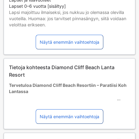
Lapset 0–6 vuotta [sisältyy]
Lapsi majoittuu ilmaiseksi, jos nukkuu jo olemassa olevilla
vuoteilla. Huomaa: jos tarvitset pinnasängyn, siitä voidaan
veloittaa erikseen.
Lisävuoteiden saatavuus riippuu valitsemastasi huoneesta;
tarkista kunkin huoneen kohdalta huonekoko lisätietoa
Näytä enemmän vaihtoehtoja
saadaksesi.
Kun varaat enemmän kuin 5 huonetta, eri käytännöt ja
ehdot saattavat päteä.
Tietoja kohteesta Diamond Cliff Beach Lanta
Resort
Tervetuloa Diamond Cliff Beach Resortiin – Paratiisi Koh
Lantassa
Diamond Cliff Beach Resort on viehättävä kolmen tähden
hotelli, joka sijaitsee upealla Koh Lantan saarella
Thaimaassa. Vain 20 kilometrin päässä kaupungin
Näytä enemmän vaihtoehtoja
keskustasta, tämä resortti tarjoaa täydellisen pakopaikan,
jossa voit nauttia rauhasta ja kauniista luonnosta. Hotelli on
viimeksi remontoitu vuonna 2013, joten se tarjoaa