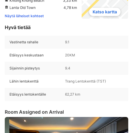
Khlong Khong Beach
3,33 km
Lanta Old Town
4,78 km
Katso kartta
Näytä läheiset kohteet
Hyvä tietää
Vastinetta rahalle
9.1
Etäisyys keskustaan
20KM
Sijainnin pisteytys
9.4
Lähin lentokenttä
Trang Lentokenttä (TST)
Etäisyys lentokentälle
62,27 km
Room Assigned on Arrival