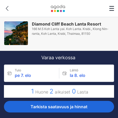
Diamond Cliff Beach Lanta Resort
166 M.5 Koh Lanta yai. Koh Lanta. Krabi., Klong Nin-
ranta, Koh Lanta, Krabi, Thaimaa, 81150
Varaa verkossa
Tulo
Lähtö
pe 7. elo
la 8. elo
1
2
0
Huone
aikuiset
Lasta
Tarkista saatavuus ja hinnat