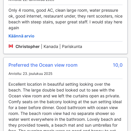
liikenteestä tai pysäköinnistä. Olitpa sitten matkalla
rannalle, ravintolaan tai paikallisiin markkinoihin, Diamond
Only 4 rooms, good AC, clean large room, water pressure
Cliff Beach Resortin kuljetusmahdollisuudet varmistavat,
ok, good internet, restaurant under, they rent scooters, nice
että pääset perille nopeasti ja mukavasti.
beach with steep stairs, super great staff. I would stay here
again
Mukavuutta ja tyyliä Diamond Cliff Beach Resortin
huoneissa
Käännä arvio
Christopher
|
Kanada | Pariskunta
Diamond Cliff Beach Resort tarjoaa vierailleen
ensiluokkaiset huoneet, joissa yhdistyvät mukavuus ja tyyli.
Jokaisessa huoneessa on ilmastointi, joka takaa
Preferred the Ocean view room
10,0
miellyttävän sisäilman kaikissa sääolosuhteissa. Huoneissa
on myös moderni televisio, josta voit nauttia satelliitti- ja
Arvioitu: 23. joulukuu 2025
kaapelikanavista, sekä minibaari, joka on täydellinen paikka
rentoutua päivän päätteeksi. Huoneen jääkaappi pitää
Excellent location in beautiful setting looking over the
juomasi viileinä, ja voit nauttia ilmaisista pullovedestä,
beach. The large double bed looked out to see with the
teestä ja kahvista, jotka ovat saatavilla vieraille.
Ocean view room and we left the curtains open as private.
Lisäksi huoneissa on oma parveke tai terassi, jolta avautuu
Comfy seats on the balcony looking at the sun setting ideal
upea näkymä ympäröivään luontoon. Tämä on täydellinen
for a beer before dinner. Good bathroom with ocean view
paikka nauttia aamukahvia tai ihailla auringonlaskua.
room. The beach room view had no separate shower so
Huoneet on varustettu myös hiustenkuivaajalla ja
water went everywhere in the bathroom. Lovely beach and
kylpyhuonetarvikkeilla, jotta voit valmistautua päivään tai
they provided towels, a beach mat and sun umbrellas for
rentoutua illalla. Pehmeät pyyhkeet lisäävät ylellistä
free. The evening meals were so good and happy to eat