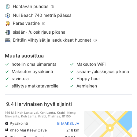
Hohtavan puhdas
Nui Beach 740 metriä päässä
Paras vastine
sisään- /uloskirjaus pikana
Erittäin viihtyisät ja laadukkaat huoneet
Muuta suosittua
hotellin oma uimaranta
Maksuton WiFi
Maksuton pysäköinti
sisään- /uloskirjaus pikana
ravintola
Happy hour
säilytys matkatavaroille
Aamiainen
9.4
Harvinaisen hyvä sijainti
166 M.5 Koh Lanta yai. Koh Lanta. Krabi., Klong
Nin-ranta, Koh Lanta, Krabi, Thaimaa, 81150
Pysäköinti
EI MAKSUJA
Khao Mai Kaew Cave
2,18 km