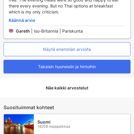
tunnelmaa, ja kaikki nämä mukavuudet tekevät Diamond
there every evening. But no Thai options at breakfast
Cliff Beach Resortista täydellisen paikan lomasi viettoon
which is my only criticism.
Koh Lantalla.
Käännä arvio
Ravintolapalvelut Diamond Cliff Beach Resortissa
Gareth
|
Iso-Britannia | Pariskunta
Diamond Cliff Beach Resort tarjoaa vierailleen
unohtumatonta ruokailuelämystä, joka yhdistää paikalliset
Näytä enemmän arvioita
maut ja kansainväliset herkkuja. Resortin ravintolassa
vieraat voivat nauttia monipuolisista ruokalistoista, jotka on
valmistettu tuoreista ja laadukkaista raaka-aineista.
Takaisin huoneisiin ja hintoihin
Aamiaisbuffet on erityinen elämys, jossa on tarjolla laaja
valikoima herkullisia vaihtoehtoja, jotka antavat energisen
alun päivälle. Lounas- ja illallisaikaan ravintola muuttuu
Näe kaikki arvostelut
viehättäväksi paikaksi, jossa voit nauttia sekä
thaimaalaisista että kansainvälisistä ruoista, kaikki kauniissa
ympäristössä, joka katsoo merelle.
Lisäksi resortin kahvila on täydellinen paikka rentoutua ja
Suosituimmat kohteet
nauttia herkullisia kahvijuomia tai virkistäviä smoothieita.
Tämä viihtyisä tila on täydellinen paikka nauttia
Suomi
iltapäiväkahvia tai napostella pientä purtavaa samalla kun
18208 majapaikkaa
ihailet upeita maisemia. Kahvilassa voit myös nauttia