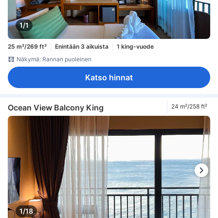
1/1
25 m²/269 ft²
Enintään 3 aikuista
1 king-vuode
Näkymä: Rannan puoleinen
Katso hinnat
Ocean View Balcony King
24 m²/258 ft²
1/18