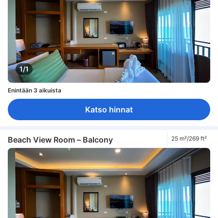
1/1
Enintään 3 aikuista
Katso hinnat
Beach View Room – Balcony
25 m²/269 ft²