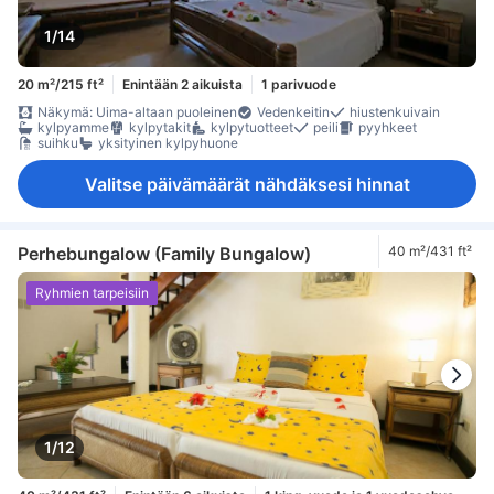
1/14
20 m²/215 ft²
Enintään 2 aikuista
1 parivuode
Näkymä: Uima-altaan puoleinen
Vedenkeitin
hiustenkuivain
kylpyamme
kylpytakit
kylpytuotteet
peili
pyyhkeet
suihku
yksityinen kylpyhuone
Valitse päivämäärät nähdäksesi hinnat
Perhebungalow (Family Bungalow)
40 m²/431 ft²
Ryhmien tarpeisiin
1/12