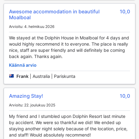
nähtävyyksien tutkimisen. Hotellin shuttle-palvelu vie sinut
helposti ja turvallisesti eri kohteisiin, joten voit keskittyä
Awesome accommodation in beautiful
10,0
vain nauttimaan upeista kokemuksista. Paikan päällä on
Moalboal
myös ilmainen pysäköintimahdollisuus, mikä tekee siitä
Arvioitu: 4. helmikuu 2026
erinomaisen valinnan autoilijoille. Olitpa sitten matkalla
retkelle tai vain rentoutumassa, Dolphin House Resort Spa
We stayed at the Dolphin House in Moalboal for 4 days and
Divingin kuljetuspalvelut tekevät lomastasi
would highly recommend it to everyone. The place is really
unohtumattoman.
nice, staff are super friendly and will definitely be coming
back again. Thanks again.
Dolphin House Resort Spa Divingin Huoneen
Käännä arvio
Mukavuudet
Frank
|
Australia | Pariskunta
Dolphin House Resort Spa Diving tarjoaa vierailleen
erinomaiset huoneen mukavuudet, jotka takaavat
unohtumatonta rentoutumista ja nautintoa. Jokaisessa
Amazing Stay!
10,0
huoneessa on ilmastointi, joka pitää sisäilman miellyttävän
viileänä trooppisessa kuumuudessa. Huoneissa on myös
Arvioitu: 22. joulukuu 2025
oma parveke tai terassi, jolta avautuu upea näkymä
ympäröivään luontoon, täydellinen paikka nauttia
My friend and I stumbled upon Dolphin Resort last minute
aamukahvia tai ihailla auringonlaskua. Mukavuudet jatkuvat
by accident. We were so thankful we did! We ended up
kylpytakkien, hiustenkuivaajan ja laadukkaiden
staying another night solely because of the location, price,
kylpytuotteiden muodossa, jotka lisäävät ylellistä
and staff! Would absolutely recommend!