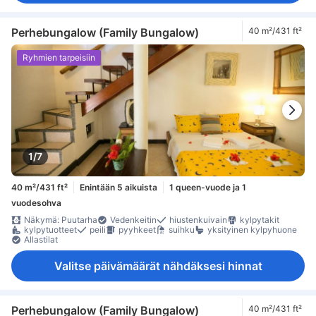
Perhebungalow (Family Bungalow)
40 m²/431 ft²
Ryhmien tarpeisiin
1/7
40 m²/431 ft²
Enintään 5 aikuista
1 queen-vuode ja 1
vuodesohva
Näkymä: Puutarha
Vedenkeitin
hiustenkuivain
kylpytakit
kylpytuotteet
peili
pyyhkeet
suihku
yksityinen kylpyhuone
Allastilat
Valitse päivämäärät nähdäksesi hinnat
Perhebungalow (Family Bungalow)
40 m²/431 ft²