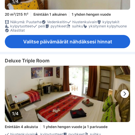
1/4
20 m²/215 ft²
Enintään 1 aikuinen
1 yhden hengen vuode
Näkymä: Puutarha
Vedenkeitin
hiustenkuivain
kylpytakit
kylpytuotteet
peili
pyyhkeet
suihku
yksityinen kylpyhuone
Allastilat
Valitse päivämäärät nähdäksesi hinnat
Deluxe Triple Room
1/4
Enintään 4 aikuista
1 yhden hengen vuode ja 1 parivuode
hiustenkuivain
kylpytuotteet
pyyhkeet
suihku