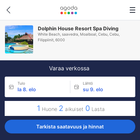
Dolphin House Resort Spa Diving
White Beach, saavedra, Moalboal, Cebu, Cebu,
Filippiinit, 6000
Varaa verkossa
Tulo
Lähtö
la 8. elo
su 9. elo
1
2
0
Huone
aikuiset
Lasta
Tarkista saatavuus ja hinnat