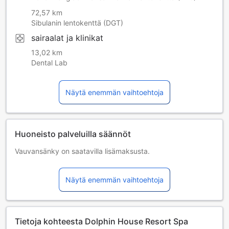
72,57 km
Sibulanin lentokenttä (DGT)
sairaalat ja klinikat
13,02 km
Dental Lab
Näytä enemmän vaihtoehtoja
Huoneisto palveluilla säännöt
Vauvansänky on saatavilla lisämaksusta.
Lapset ja lisävuoteet
Sylilapset 0–2 vuotta [sisältyy]
Näytä enemmän vaihtoehtoja
Lapsi voi majoittua ilman lisämaksua, jos lisävuodetta ei
tarvita. Huom. Lasten matkasänky on saatavilla
varaustilanteen salliessa, ja siitä voidaan veloittaa
lisämaksu.
Tietoja kohteesta Dolphin House Resort Spa
Lapset 3–3 vuotta [sisältyy]