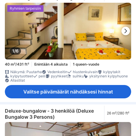
Ryhmien tarpeisiin
1/6
40 m²/431 ft²
Enintään 4 aikuista
1 queen-vuode
Näkymä: Puutarha
Vedenkeitin
hiustenkuivain
kylpytakit
kylpytuotteet
peili
pyyhkeet
suihku
yksityinen kylpyhuone
Allastilat
Valitse päivämäärät nähdäksesi hinnat
Deluxe-bungalow - 3 henkilöä (Deluxe
26 m²/280 ft²
Bungalow 3 Persons)