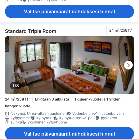
Valitse päivämäärät nähdäksesi hinnat
Standard Triple Room
24 m²/258 ft²
1/8
24 m²/258 ft²
Enintään 3 aikuista
1 queen-vuode ja 1 yhden
hengen vuode
Näkymä: Uima-altaan puoleinen
Vedenkeitin
hiustenkuivain
kylpyamme
kylpytakit
kylpytuotteet
peili
pyyhkeet
suihku
yksityinen kylpyhuone
Valitse päivämäärät nähdäksesi hinnat