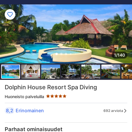
1/140
Tähtiluokitus 5 tähteä
Dolphin House Resort Spa Diving
Huoneisto palveluilla
8,2
Erinomainen
692 arviota
Parhaat ominaisuudet