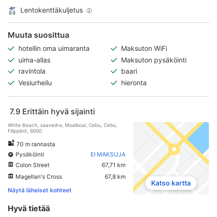
Lentokenttäkuljetus
Muuta suosittua
hotellin oma uimaranta
Maksuton WiFi
uima-allas
Maksuton pysäköinti
ravintola
baari
Vesiurheilu
hieronta
7.9
Erittäin hyvä sijainti
White Beach, saavedra, Moalboal, Cebu, Cebu,
Filippiinit, 6000
70 m rannasta
Pysäköinti
EI MAKSUJA
Colon Street
67,71 km
Magellan's Cross
67,8 km
Katso kartta
Näytä läheiset kohteet
Hyvä tietää