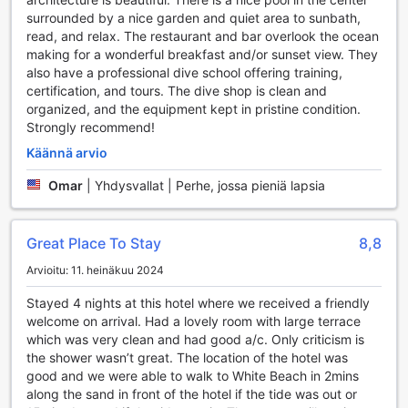
surrounded by a nice garden and quiet area to sunbath,
Urheilumahdollisuudet Dolphin House Resort Spa
read, and relax. The restaurant and bar overlook the ocean
Divingissä
making for a wonderful breakfast and/or sunset view. They
also have a professional dive school offering training,
Dolphin House Resort Spa Diving tarjoaa monipuoliset
certification, and tours. The dive shop is clean and
urheilumahdollisuudet vieraiden aktiiviseen lomaan. Voit
organized, and the equipment kept in pristine condition.
nauttia virkistävistä vesiliikuntamahdollisuuksista, kuten
Strongly recommend!
motorisoimattomasta ja motorisoidusta vesiurheilusta, jotka
tarjoavat jännittäviä kokemuksia meren äärellä. Ulkouima-
Käännä arvio
allas kutsuu rentoutumaan ja virkistymään auringon alla, ja
Omar
|
Yhdysvallat | Perhe, jossa pieniä lapsia
se on täydellinen paikka päivän jälkeen nauttia auringon
paisteesta ja uinnista.
Great Place To Stay
8,8
Dolphin House Resort Spa Divingin Kätevät Palvelut
Arvioitu: 11. heinäkuu 2024
Dolphin House Resort Spa Diving tarjoaa vierailleen
monipuolisia käteviä palveluita, jotka tekevät lomasta
Stayed 4 nights at this hotel where we received a friendly
entistäkin miellyttävämmän. Hotellissa on käytettävissä
welcome on arrival. Had a lovely room with large terrace
pesulapalvelu, joka takaa, että vieraiden vaatteet pysyvät
which was very clean and had good a/c. Only criticism is
raikkaina ja siisteinä koko loman ajan. Lisäksi turvallisuutta
the shower wasn’t great. The location of the hotel was
ajatellen hotellissa on saatavilla tallelokeroita, joissa voi
good and we were able to walk to White Beach in 2mins
säilyttää arvotavaroitaan huoletta.
along the sand in front of the hotel if the tide was out or
Konsultointipalvelu on myös käytettävissä, mikä tarkoittaa,