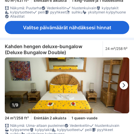
40 m²/431 ft²
Enintään 6 aikuista
1 king-vuode ja 1 vuodesohva
Näkymä: Puutarha
Vedenkeitin
hiustenkuivain
kylpytakit
kylpytuotteet
peili
pyyhkeet
suihku
yksityinen kylpyhuone
Allastilat
Valitse päivämäärät nähdäksesi hinnat
Kahden hengen deluxe-bungalow
24 m²/258 ft²
(Deluxe Bungalow Double)
1/9
24 m²/258 ft²
Enintään 2 aikuista
1 queen-vuode
Näkymä: Uima-altaan puoleinen
Vedenkeitin
hiustenkuivain
kylpyamme
kylpytakit
kylpytuotteet
peili
pyyhkeet
suihku
yksityinen kylpyhuone