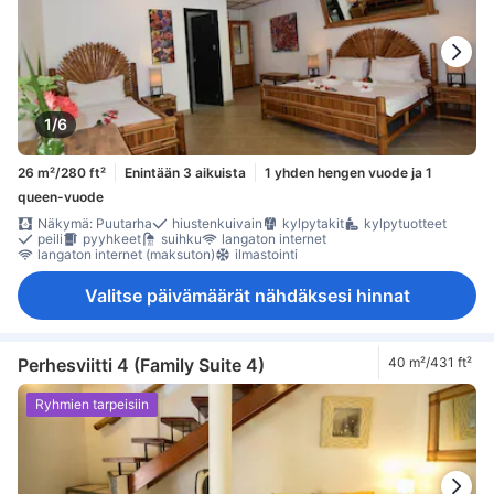
1/6
26 m²/280 ft²
Enintään 3 aikuista
1 yhden hengen vuode ja 1
queen-vuode
Näkymä: Puutarha
hiustenkuivain
kylpytakit
kylpytuotteet
peili
pyyhkeet
suihku
langaton internet
langaton internet (maksuton)
ilmastointi
Valitse päivämäärät nähdäksesi hinnat
Perhesviitti 4 (Family Suite 4)
40 m²/431 ft²
Ryhmien tarpeisiin