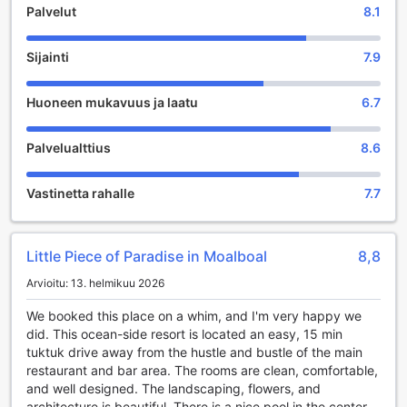
Palvelut
8.1
voivat helposti suunnitella saapumisensa ja lähtönsä.
Viihdepalvelut Dolphin House Resort Spa Divingissa
Sijainti
7.9
Dolphin House Resort Spa Diving tarjoaa vierailleen
Huoneen mukavuus ja laatu
6.7
monipuolisia viihdepalveluja, jotka tekevät lomasta
unohtumattoman. Rentoutumiseen ja virkistymiseen löytyy
spa-alue, jossa asiantuntevat terapeutit tarjoavat erilaisia
Palvelualttius
8.6
hierontapalveluja. Voit nauttia rauhoittavista hoidoista, jotka
auttavat palautumaan päivän seikkailuista ja antavat
Vastinetta rahalle
7.7
energiaa tuleviin aktiviteetteihin. Spa-kokemuksen kruunaa
rauhallinen ympäristö, joka kutsuu sinut rentoutumaan ja
unohtamaan arjen kiireet.
Lisäksi Dolphin House Resortissa on viihtyisä baari, jossa
Little Piece of Paradise in Moalboal
8,8
voit nauttia virkistäviä juomia ja cocktailsekoituksia. Tämä
Arvioitu: 13. helmikuu 2026
on täydellinen paikka rentoutua ystävien kanssa tai tavata
uusia tuttavuuksia. Jos kaipaat pientä ostoselämystä, voit
We booked this place on a whim, and I'm very happy we
vierailla lahja- ja matkamuistomyymälässä, joka tarjoaa
did. This ocean-side resort is located an easy, 15 min
ainutlaatuisia tuotteita ja muistoja matkastasi. Yhteiset
tuktuk drive away from the hustle and bustle of the main
oleskelutilat, kuten lounge ja TV-alue, tarjoavat mukautuvan
restaurant and bar area. The rooms are clean, comfortable,
ympäristön, jossa voit viettää aikaa muiden vieraiden
and well designed. The landscaping, flowers, and
kanssa ja jakaa matkakokemuksia.
architecture is beautiful. There is a nice pool in the center