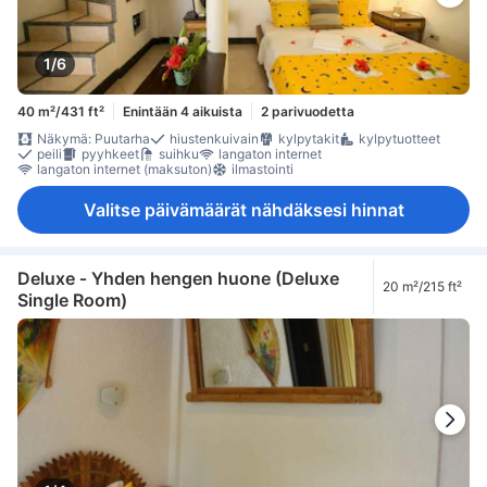
1/6
40 m²/431 ft²
Enintään 4 aikuista
2 parivuodetta
Näkymä: Puutarha
hiustenkuivain
kylpytakit
kylpytuotteet
peili
pyyhkeet
suihku
langaton internet
langaton internet (maksuton)
ilmastointi
Valitse päivämäärät nähdäksesi hinnat
Deluxe ‑ Yhden hengen huone (Deluxe
20 m²/215 ft²
Single Room)