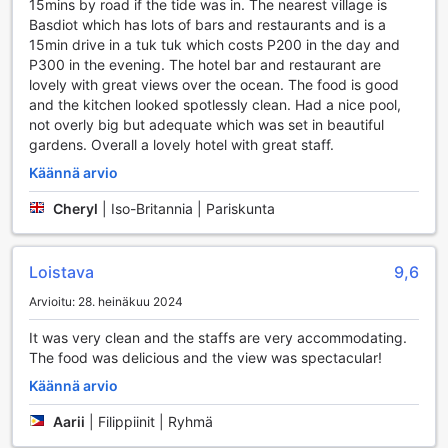
15mins by road if the tide was in. The nearest village is
että henkilökunta on aina valmiina auttamaan ja tarjoamaan
Basdiot which has lots of bars and restaurants and is a
vinkkejä paikallisista nähtävyyksistä ja aktiviteeteista.
15min drive in a tuk tuk which costs P200 in the day and
Hotellissa on erikseen merkitty tupakointialue, joten
P300 in the evening. The hotel bar and restaurant are
tupakoijat voivat nauttia savukkeestaan rauhassa.
lovely with great views over the ocean. The food is good
Matkatavaroiden säilytysmahdollisuus on myös tarjolla,
and the kitchen looked spotlessly clean. Had a nice pool,
mikä tekee saapumisesta ja lähtemisestä vaivattomampaa.
not overly big but adequate which was set in beautiful
Päivittäinen siivouspalvelu varmistaa, että huoneet pysyvät
gardens. Overall a lovely hotel with great staff.
siisteinä ja viihtyisinä, jotta vieraat voivat keskittyä lomansa
Käännä arvio
nauttimiseen.
Cheryl
|
Iso-Britannia | Pariskunta
Dolphin House Resort Spa Divingin kuljetuspalvelut
Dolphin House Resort Spa Diving tarjoaa erinomaiset
Loistava
9,6
kuljetusmahdollisuudet, jotka tekevät vierailustasi Cebussa
vaivattoman ja miellyttävän. Hotellin tarjoama
Arvioitu: 28. heinäkuu 2024
lentokenttäkuljetus varmistaa, että pääset perille nopeasti
It was very clean and the staffs are very accommodating.
ja mukavasti. Tämä palvelu on suunniteltu erityisesti
The food was delicious and the view was spectacular!
matkailijoille, jotka arvostavat sujuvuutta ja helppoutta
matkustamisessaan. Voit unohtaa stressin ja nauttia
Käännä arvio
lomastasi heti saapuessasi.
Lisäksi Dolphin House Resort Spa Diving tarjoaa kattavia
Aarii
|
Filippiinit | Ryhmä
retkipalveluja, jotka mahdollistavat saaren kauniiden