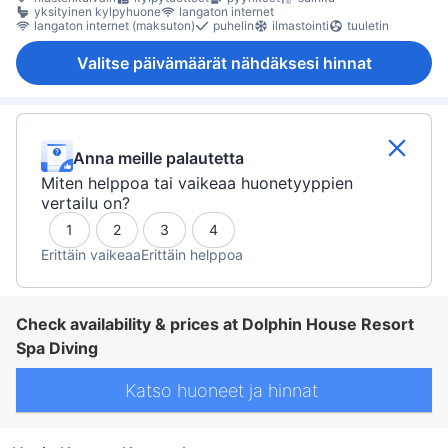
yksityinen kylpyhuone
langaton internet
langaton internet (maksuton)
puhelin
ilmastointi
tuuletin
Valitse päivämäärät nähdäksesi hinnat
Anna meille palautetta
Miten helppoa tai vaikeaa huonetyyppien
vertailu on?
1
2
3
4
Erittäin vaikeaa
Erittäin helppoa
Check availability & prices at Dolphin House Resort
Spa Diving
Katso huoneet ja hinnat