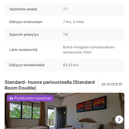
Vastinetta rahalle
7.7
Etäisyys keskustaan
7 Km, 4 miles
Sijainnin pisteytys
7.9
Bohol–Panglaon kansainvälinen
Lähin lentokenttä
lentokenttä (TAG)
Etäisyys lentokentälle
63,45 km
Standard- huone parivuoteella (Standard
20 m²/215 ft²
Room Double)
Pariskuntien suosiossa