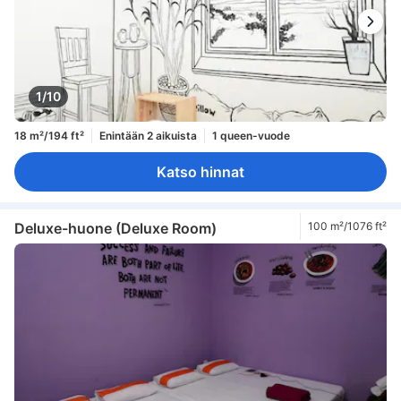
1/10
18 m²/194 ft²
Enintään 2 aikuista
1 queen-vuode
Katso hinnat
Deluxe-huone (Deluxe Room)
100 m²/1076 ft²