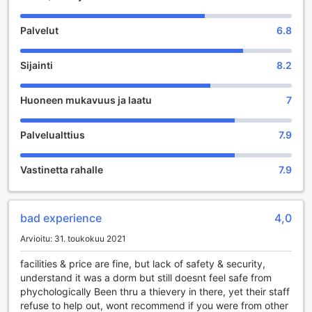
antaa sinulle vielä ylimääräistä aikaa nauttia aamupäivästä.
Perheystävällinen hotelli sallii lasten, jotka ovat 0-1-
Palvelut
6.8
vuotiaita, majoittua ilmaiseksi, joten voit tuoda mukanasi
myös pienimmät perheenjäsenet ilman ylimääräisiä kuluja.
Sijainti
8.2
Viihdepalvelut Double K Hostellissa
Huoneen mukavuus ja laatu
7
Double K Hostel Johor Bahru tarjoaa vierailleen monipuolisia
viihdepalveluja, jotka tekevät oleskelusta unohtumatonta.
Hostellin pelihuone on täydellinen paikka rentoutua ja
Palvelualttius
7.9
nauttia ystävien seurasta. Pelihuoneessa on tarjolla erilaisia
pelejä, jotka haastavat ja viihdyttävät niin kilpailuhenkisiä
Vastinetta rahalle
7.9
pelaajia kuin satunnaisia pelin ystäviä. Täällä voit viettää
aikaa nauraen ja pelaten, mikä tekee siitä erinomaisen
paikan sosiaaliseen kanssakäymiseen.
Lisäksi hostellissa on viihtyisä yhteinen oleskelutila, jossa
bad experience
4,0
vieraat voivat rentoutua ja katsella televisiota tai vain
Arvioitu: 31. toukokuu 2021
nauttia toistensa seurasta. Kirjasto tarjoaa rauhallisen
ympäristön lukemiseen ja oppimiseen, ja sieltä löytyy
facilities & price are fine, but lack of safety & security,
monipuolinen valikoima kirjoja eri aiheista. Jos kaipaat
understand it was a dorm but still doesnt feel safe from
muistoja matkaltasi, voit vierailla lahja- ja
phychologically Been thru a thievery in there, yet their staff
matkamuistomyymälässä, josta löydät ainutlaatuisia
refuse to help out, wont recommend if you were from other
tuotteita, jotka tuovat mieleen unohtumattomat hetket