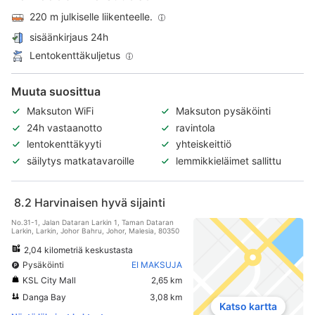
220 m julkiselle liikenteelle.
sisäänkirjaus 24h
Lentokenttäkuljetus
Muuta suosittua
Maksuton WiFi
Maksuton pysäköinti
24h vastaanotto
ravintola
lentokenttäkyyti
yhteiskeittiö
säilytys matkatavaroille
lemmikkieläimet sallittu
8.2
Harvinaisen hyvä sijainti
No.31-1, Jalan Dataran Larkin 1, Taman Dataran
Larkin, Larkin, Johor Bahru, Johor, Malesia, 80350
2,04 kilometriä keskustasta
Pysäköinti
EI MAKSUJA
KSL City Mall
2,65 km
Danga Bay
3,08 km
Katso kartta