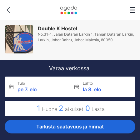
Double K Hostel
No.31-1, Jalan Dataran Larkin 1, Taman Dataran Larkin,
Larkin, Johor Bahru, Johor, Malesia, 80350
Varaa verkossa
Tulo
Lähtö
pe 7. elo
la 8. elo
1
2
0
Huone
aikuiset
Lasta
Tarkista saatavuus ja hinnat