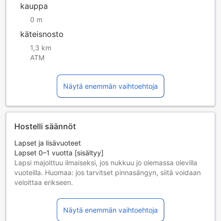
kauppa
0 m
käteisnosto
1,3 km
ATM
Näytä enemmän vaihtoehtoja
Hostelli säännöt
Lapset ja lisävuoteet
Lapset 0–1 vuotta [sisältyy]
Lapsi majoittuu ilmaiseksi, jos nukkuu jo olemassa olevilla
vuoteilla. Huomaa: jos tarvitset pinnasängyn, siitä voidaan
veloittaa erikseen.
Lisävuoteiden saatavuus riippuu valitsemastasi huoneesta;
tarkista kunkin huoneen kohdalta huonekoko lisätietoa
Näytä enemmän vaihtoehtoja
saadaksesi.