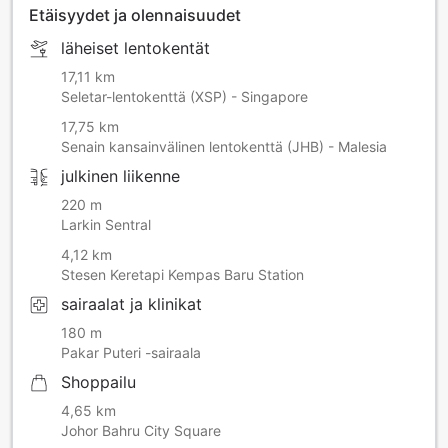
Etäisyydet ja olennaisuudet
läheiset lentokentät
17,11 km
Seletar-lentokenttä (XSP) - Singapore
17,75 km
Senain kansainvälinen lentokenttä (JHB) - Malesia
julkinen liikenne
220 m
Larkin Sentral
4,12 km
Stesen Keretapi Kempas Baru Station
sairaalat ja klinikat
180 m
Pakar Puteri -sairaala
Shoppailu
4,65 km
Johor Bahru City Square