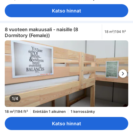
Katso hinnat
8 vuoteen makuusali - naisille (8
18 m²/194 ft²
Dormitory (Female))
1/4
18 m²/194 ft²
Enintään 1 aikuinen
1 kerrossänky
Katso hinnat