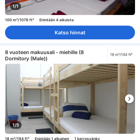
1/1
100 m²/1076 ft²
Enintään 4 aikuista
Katso hinnat
8 vuoteen makuusali - miehille (8
18 m²/194 ft²
Dormitory (Male))
1/5
18 m²/194 ft²
Enintään 1 aikuinen
1 kerrossänky