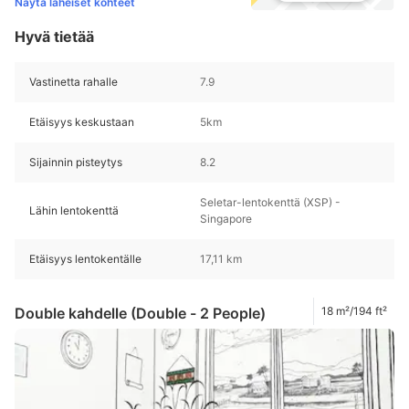
Näytä läheiset kohteet
Hyvä tietää
Vastinetta rahalle
7.9
Etäisyys keskustaan
5km
Sijainnin pisteytys
8.2
Seletar-lentokenttä (XSP) -
Lähin lentokenttä
Singapore
Etäisyys lentokentälle
17,11 km
Double kahdelle (Double - 2 People)
18 m²/194 ft²