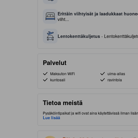
Erittäin viihtyisät ja laadukkaat huone
viiht...
Lentokenttäkuljetus
- Lentokenttäkuljetu
Palvelut
Maksuton WiFi
uima-allas
kuntosali
ravintola
Tietoa meistä
Pysäköintipaikat ja wifi ovat aina käytettävissä ilman li
lentokenttä, Dubai) lyhyen matkan päässä nähtävyyksistä j
Lue lisää
kuntokeskus mukavaan majoittumiseen.