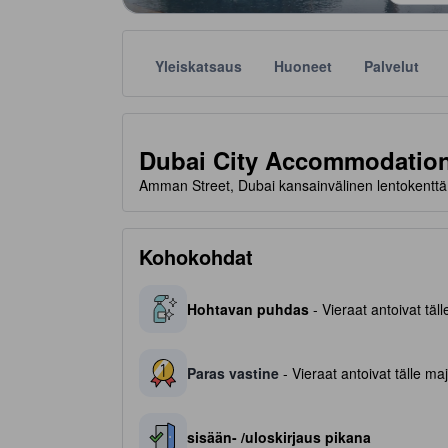
Yleiskatsaus
Huoneet
Palvelut
Tähtiluokitukset ovat majoituspaikkojen antamia suunt
tooltip
2 tähteä 5 tähdestä
Dubai City Accommodatio
Amman Street, Dubai kansainvälinen lentokenttä,
Kohokohdat
Hohtavan puhdas
- Vieraat antoivat täl
Paras vastine
- Vieraat antoivat tälle maj
sisään- /uloskirjaus pikana