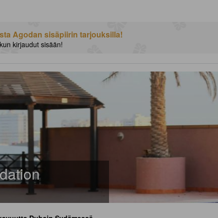
a Agodan sisäpiirin tarjouksilla!
 kun kirjaudut sisään!
dation
ukavuutta Dubain Sydämessä