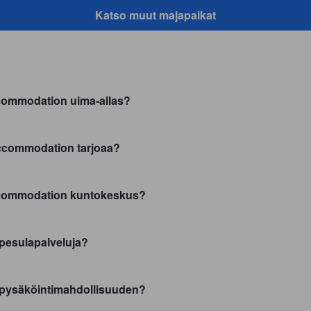
Katso muut majapaikat
commodation uima-allas?
Accommodation tarjoaa?
ccommodation kuntokeskus?
pesulapalveluja?
pysäköintimahdollisuuden?