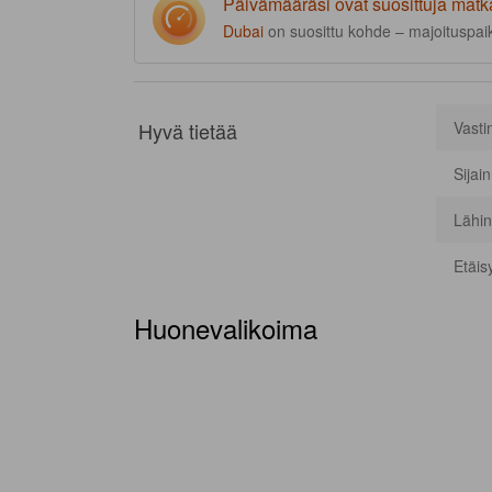
Päivämääräsi ovat suosittuja matk
Dubai
on suosittu kohde – majoituspaik
Hyvä tietää
Vasti
Sijai
Lähin
Etäis
Huonevalikoima