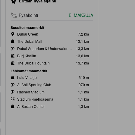
Erittäin hyvä sijainti
Pysäköinti
EI MAKSUJA
Suositut maamerkit
Dubai Creek
7,2 km
The Dubai Mall
13,1 km
Dubai Aquarium & Underwater Zoo
13,3 km
Burj Khalifa
13,6 km
The Dubai Fountain
13,7 km
Lähimmät maamerkit
Lulu Village
610 m
Al Ahli Sporting Club
970 m
Rashed Stadium
1,1 km
Stadium -metroasema
1,1 km
Al Bustan Center
1,3 km