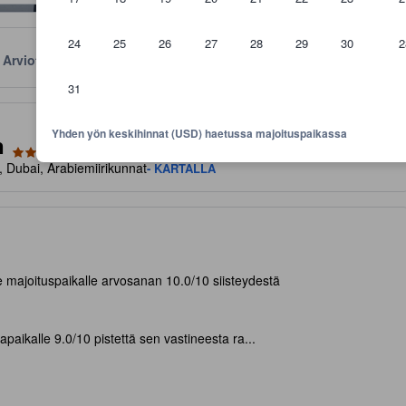
24
25
26
27
28
29
30
2
Arviot
Sijainti
Käytännöt
31
aviivoja mukavuuksista ja palveluista, joita voit niiltä odottaa
Yhden yön keskihinnat (USD) haetussa majoituspaikassa
n
 Dubai, Arabiemiirikunnat
- KARTALLA
le majoituspaikalle arvosanan 10.0/10 siisteydestä
apaikalle 9.0/10 pistettä sen vastineesta ra...