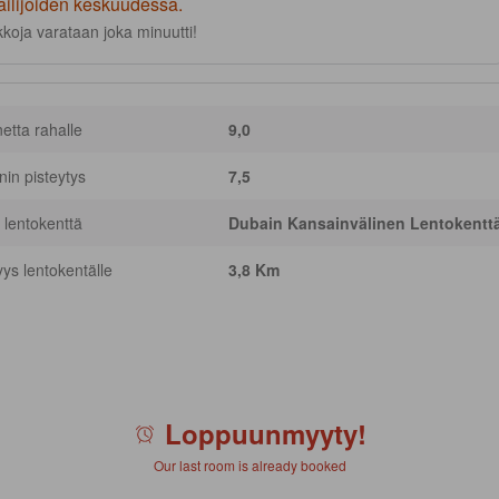
ailijoiden keskuudessa.
koja varataan joka minuutti!
netta rahalle
9,0
nnin pisteytys
7,5
 lentokenttä
Dubain Kansainvälinen Lentokentt
yys lentokentälle
3,8 Km
Loppuunmyyty!
Our last room is already booked