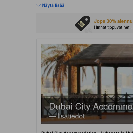
Näytä lisää
Jopa 30% alennust
Hinnat tippuvat heti,
Dubai City Accommo
— lisätiedot
Dubai City Accommodation
- Luksusta ja M