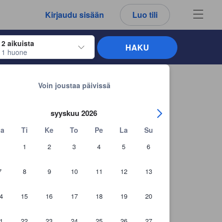
kemäsi arvostelut ja kommentit ovat aina aitoja.
Kirjaudu sisään
Luo tili
2 aikuista
HAKU
1 huone
näppäimiä siirtyäksesi haluamiesi sisään- ja uloskirjautumispäivien kohdalle. 
Takaisin hakutuloksiin
Voin joustaa päivissä
syyskuu 2026
a
Ti
Ke
To
Pe
La
Su
1
2
3
4
5
6
7
8
9
10
11
12
13
4
15
16
17
18
19
20
1
22
23
24
25
26
27