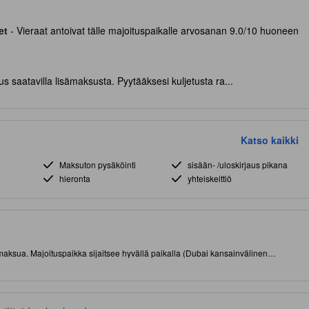
et
- Vieraat antoivat tälle majoituspaikalle arvosanan 9.0/10 huoneen
s saatavilla lisämaksusta. Pyytääksesi kuljetusta ra...
Katso kaikki
Maksuton pysäköinti
sisään- /uloskirjaus pikana
hieronta
yhteiskeittiö
sämaksua. Majoituspaikka sijaitsee hyvällä paikalla (Dubai kansainvälinen
a kiinnostavista ruokapaikoista. Paikan päällä on ravintola, hierontapalvelu ja