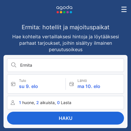
Ermita: hotellit ja majoituspaikat
Hae kohteita vertaillaksesi hintoja ja löytääksesi
parhaat tarjoukset, joihin sisältyy ilmainen
peruutusoikeus
Ermita
Tulo
Lähtö
su 9. elo
ma 10. elo
1
huone,
2
aikuista,
0
Lasta
HAKU