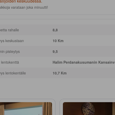
ailijoiden keskuudessa.
ikkoja varataan joka minuutti!
netta rahalle
8,8
yys keskustaan
10 Km
nnin pisteytys
9,5
 lentokenttä
Halim Perdanakusumanin Kansainvä
yys lentokentälle
10,7 Km