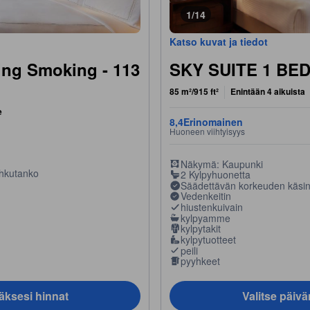
1/14
Katso kuvat ja tiedot
ng Smoking - 113
SKY SUITE 1 BED
85 m²/915 ft²
Enintään 4 aikuista
e
8,4
Erinomainen
Huoneen viihtyisyys
Näkymä: Kaupunki
ihkutanko
2 Kylpyhuonetta
Säädettävän korkeuden käsin
Vedenkeitin
hiustenkuivain
kylpyamme
kylpytakit
kylpytuotteet
peili
pyyhkeet
äksesi hinnat
Valitse päiv