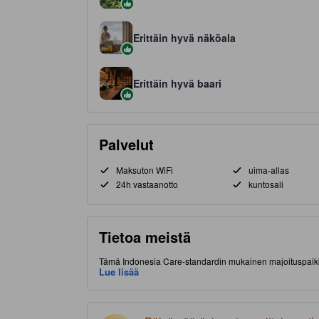
Erittäin hyvä näköala
Erittäin hyvä baari
Palvelut
Maksuton WiFi
uima-allas
24h vastaanotto
kuntosali
Tietoa meistä
Tämä Indonesia Care-standardin mukainen majoituspaikka
lisämaksua. Majoituspaikka sijaitsee hyvällä paikalla (S
Lue lisää
ruokapaikoista. Kuuluisa National Monument (MONAS) on 
majoituspaikassa on muun muassa kuuma lähde, ravintola