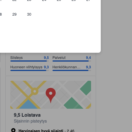
8
29
30
Siisteys 9,5 – enimmäisarvosana on 10. Palvelut 9,4 – enimmäisarvosana
Siisteys 9,5 – enimmäisarvosana on 10
Palvelut 9,4 – enimmäisarvosana on 10
Huoneen viihtyisyys 9,3 – enimmäisarvosana on 10
Henkilökunnan suoritus 9,3 – enimmäisarvosana on 10
9,2
Loistava
Näytä kaikki
3 442 arvioon
Siisteys
9,5
Palvelut
9,4
Huoneen viihtyisyys
9,3
Henkilökunnan
9,3
suoritus
Kävelyetäisyydellä on 143 paikkaa!
tooltip
Lisätietoja kävelystä
9,5
Loistava
Sijainnin pisteytys
Harvinaisen hyvä sijainti
-
2,46