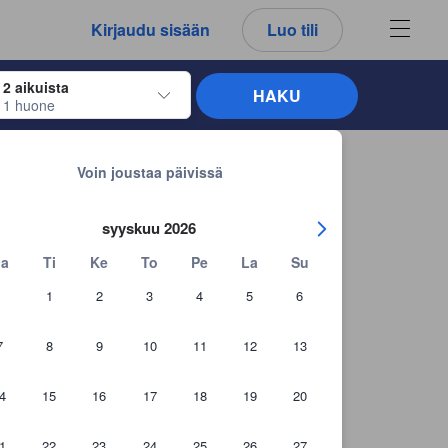
kemäsi arvostelut ja kommentit ovat aina aitoja.
Kirjaudu sisään
Luo tili
2 aikuista
HAKU
1 huone
näppäimiä siirtyäksesi haluamiesi sisään- ja uloskirjautumispäivien kohdalle. 
Takaisin hakutuloksiin
Voin joustaa päivissä
syyskuu 2026
a
Ti
Ke
To
Pe
La
Su
1
2
3
4
5
6
7
8
9
10
11
12
13
4
15
16
17
18
19
20
+14 asiakaskuvaa
1
22
23
24
25
26
27