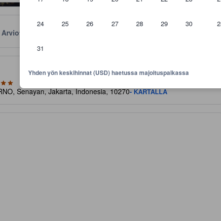
24
25
26
27
28
29
30
2
Arviot
Sijainti
Käytännöt
31
aviivoja mukavuuksista ja palveluista, joita voit niiltä odottaa
Yhden yön keskihinnat (USD) haetussa majoituspaikassa
, Senayan, Jakarta, Indonesia, 10270
- KARTALLA