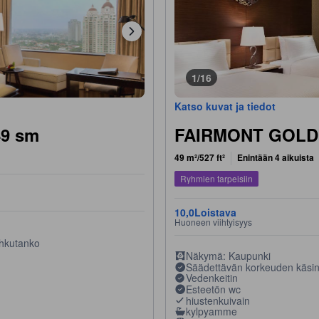
1/16
Katso kuvat ja tiedot
49 sm
FAIRMONT GOLD 
49 m²/527 ft²
Enintään 4 aikuista
Ryhmien tarpeisiin
10,0
Loistava
Huoneen viihtyisyys
ihkutanko
Näkymä: Kaupunki
Säädettävän korkeuden käsin
Vedenkeitin
Esteetön wc
hiustenkuivain
kylpyamme