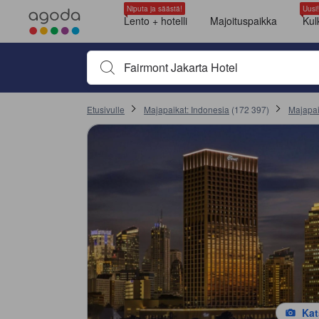
Viimeaikaiset arvostelut
Kaikki arviot Agodassa ovat vahvistetuilta vierailta, joiden on suorite
Palvelu
Sijainti
Siisteys
Aamiainen
Huoneen koko
Huoneen viihtyisyys
Näkymä huoneesta
Sisäänkirjautuminen
Huoneen mukavuudet
tooltip
tooltip
tooltip
tooltip
tooltip
tooltip
tooltip
tooltip
tooltip
tooltip
tooltip
tooltip
tooltip
tooltip
tooltip
tooltip
tooltip
tooltip
tooltip
tooltip
tooltip
tooltip
tooltip
tooltip
tooltip
tooltip
tooltip
tooltip
tooltip
tooltip
tooltip
tooltip
tooltip
tooltip
tooltip
tooltip
tooltip
tooltip
tooltip
tooltip
tooltip
tooltip
tooltip
tooltip
tooltip
tooltip
tooltip
tooltip
tooltip
tooltip
tooltip
tooltip
tooltip
tooltip
tooltip
tooltip
tooltip
tooltip
tooltip
tooltip
tooltip
tooltip
tooltip
tooltip
tooltip
tooltip
tooltip
tooltip
tooltip
tooltip
tooltip
tooltip
tooltip
tooltip
tooltip
tooltip
tooltip
tooltip
tooltip
tooltip
tooltip
tooltip
tooltip
tooltip
tooltip
tooltip
tooltip
tooltip
tooltip
tooltip
tooltip
tooltip
tooltip
tooltip
tooltip
tooltip
tooltip
tooltip
tooltip
tooltip
tooltip
tooltip
tooltip
tooltip
tooltip
tooltip
tooltip
tooltip
tooltip
tooltip
tooltip
sentiment-positive-indicator
sentiment-negative-indicator
sentiment-positive-indicator
sentiment-positive-indicator
sentiment-negative-indicator
sentiment-positive-indicator
sentiment-negative-indicator
sentiment-positive-indicator
sentiment-positive-indicator
sentiment-negative-indicator
sentiment-positive-indicator
sentiment-positive-indicator
sentiment-negative-indicator
sentiment-positive-indicator
sentiment-negative-indicator
FAIRMONT GOLD King - 49 sm
Näkymä: Kaupunki
Säädettävän korkeuden käsin käytettävä suihkutanko
Vedenkeitin
hiustenkuivain
kylpyamme
kylpytakit
kylpytuotteet
peili
pyyhkeet
suihku
FAIRMONT GOLD Twin Smoking - 49 sm
Näkymä: Kaupunki
Säädettävän korkeuden käsin käytettävä suihkutanko
Vedenkeitin
Esteetön wc
hiustenkuivain
kylpyamme
kylpytakit
kylpytuotteet
peili
puhelin kylpyhuoneessa
FAIRMONT GOLD DELUXE King - 65 sm
Näkymä: Kaupunki
Herätyskellohälytys puhelimella
Säädettävän korkeuden käsin käytettävä suihkutanko
Vedenkeitin
hiustenkuivain
kylpyamme
kylpytakit
kylpytuotteet
peili
puhelin kylpyhuoneessa
FAIRMONT GOLD Twin - 49 sm
Näkymä: Kaupunki
Säädettävän korkeuden käsin käytettävä suihkutanko
Vedenkeitin
hiustenkuivain
kylpyamme
kylpytakit
kylpytuotteet
peili
pyyhkeet
suihku
FAIRMONT GOLD Suite King Smoking - 113 sm
Näkymä: Kaupunki
2 Kylpyhuonetta
Herätyskellohälytys puhelimella
Liikuntaesteisten esteetön pääsy
Säädettävän korkeuden käsin käytettävä suihkutanko
Vedenkeitin
erilliset suihku ja amme
hiustenkuivain
kylpyamme
kylpytakit
SKY SUITE 1 BEDROOM King - 85 sm
Näkymä: Kaupunki
2 Kylpyhuonetta
Säädettävän korkeuden käsin käytettävä suihkutanko
Vedenkeitin
hiustenkuivain
kylpyamme
kylpytakit
kylpytuotteet
peili
pyyhkeet
FAIRMONT SUITE King - 113 sm
Näkymä: Kaupunki
2 Kylpyhuonetta
Säädettävän korkeuden käsin käytettävä suihkutanko
Vedenkeitin
erilliset suihku ja amme
hiustenkuivain
kylpyamme
kylpytakit
kylpytuotteet
peili
FAIRMONT Twin - 49 sm
Näkymä: Kaupunki
Herätyskellohälytys puhelimella
Säädettävän korkeuden käsin käytettävä suihkutanko
Vedenkeitin
Esteetön wc
hiustenkuivain
kylpyamme
kylpytakit
kylpytuotteet
peili
DELUXE King - 69 sm
Näkymä: Kaupunki
Säädettävän korkeuden käsin käytettävä suihkutanko
Vedenkeitin
hiustenkuivain
kylpyamme
kylpytakit
kylpytuotteet
peili
pyyhkeet
suihku
FAIRMONT GOLD King Smoking - 49 sm
Näkymä: Kaupunki
Säädettävän korkeuden käsin käytettävä suihkutanko
hiustenkuivain
kylpyamme
kylpytakit
kylpytuotteet
peili
pyyhkeet
suihku
vaaka
Lisätiedot
Kunto/siisteys on saanut arvosanan 9.5, mikä on korkea arvosana paikassa J
Palvelut on saanut arvosanan 9.4, mikä on korkea arvosana paikassa Jakarta
Sijainti on saanut arvosanan 9.5, mikä on korkea arvosana paikassa Jakarta.
Huoneen mukavuus ja laatu on saanut arvosanan 9.3, mikä on korkea arvosan
Palvelualttius on saanut arvosanan 9.3, mikä on korkea arvosana paikassa J
Vastinetta rahalle on saanut arvosanan 8.8, mikä on korkea arvosana paikas
Siirrytty arvostelusivulle 1
Siirrytty arvostelusivulle 1
Niputa ja säästä!
Uusi!
Mentioned in 52 reviews
Mentioned in 49 reviews
Mentioned in 32 reviews
Mentioned in 23 reviews
Mentioned in 21 reviews
Mentioned in 19 reviews
Mentioned in 12 reviews
Mentioned in 10 reviews
Mentioned in 9 reviews
Lento + hotelli
Majoituspaikka
Kul
Majoituspaikan saamat 10 viimeisintä arvostelua
92% Positive
100% Positive
84% Positive
78% Positive
100% Positive
94% Positive
100% Positive
60% Positive
55% Positive
10
10
10
10
8,0
10
8,8
8,8
10
9,6
7% Unfavourable
15% Unfavourable
21% Unfavourable
5% Unfavourable
40% Unfavourable
44% Unfavourable
Aloita kirjoittamalla majoituspaikan nimi tai hakusana, s
Viimeisimmät
Etusivulle
Majapaikat: Indonesia
(
172 397
)
Majapai
Kat