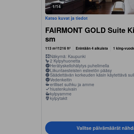
1/14
Katso kuvat ja tiedot
FAIRMONT GOLD Suite Ki
sm
113 m²/1216 ft²
Enintään 4 aikuista
1 king-vuod
Näkymä: Kaupunki
2 Kylpyhuonetta
Herätyskellohälytys puhelimella
Liikuntaesteisten esteetön pääsy
Säädettävän korkeuden käsin käytettävä su
Vedenkeitin
erilliset suihku ja amme
hiustenkuivain
kylpyamme
kylpytakit
Valitse päivämäärät nähd