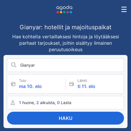
Gianyar: hotellit ja majoituspaikat
Hae kohteita vertaillaksesi hintoja ja löytääksesi
parhaat tarjoukset, joihin sisältyy ilmainen
peruutusoikeus
Gianyar
Tulo
Lähtö
ma 10. elo
ti 11. elo
1
huone,
2
aikuista,
0
Lasta
HAKU