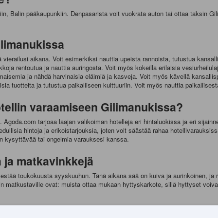
in, Balin pääkaupunkiin. Denpasarista voit vuokrata auton tai ottaa taksin G
ilimanukissa
 vierailusi aikana. Voit esimerkiksi nauttia upeista rannoista, tutustua kansalli
koja rentoutua ja nauttia auringosta. Voit myös kokeilla erilaisia vesiurheilula
a maisemia ja nähdä harvinaisia eläimiä ja kasveja. Voit myös kävellä kansallis
sia tuotteita ja tutustua paikalliseen kulttuuriin. Voit myös nauttia paikallisest
tellin varaamiseen Gilimanukissa?
oda.com tarjoaa laajan valikoiman hotelleja eri hintaluokissa ja eri sijainneiss
llisia hintoja ja erikoistarjouksia, joten voit säästää rahaa hotellivarauks
a on kysyttävää tai ongelmia varauksesi kanssa.
a ja matkavinkkejä
 kestää toukokuusta syyskuuhun. Tänä aikana sää on kuiva ja aurinkoinen, ja 
 matkustaville ovat: muista ottaa mukaan hyttyskarkote, sillä hyttyset voiva