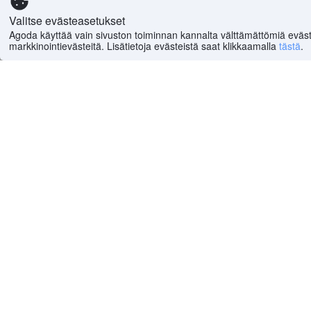
Gilimanukissa on monia hyviä hotelleja, joissa voit yö
Valitse evästeasetukset
Hotel Dewi Warsiki ja Hotel Lestari. Nämä hotellit ovat ka
Agoda käyttää vain sivuston toiminnan kannalta välttämättömiä eväst
markkinointievästeitä. Lisätietoja evästeistä saat klikkaamalla
tästä
.
Gilimanuk: Mitä syödä?
Gilimanukissa on paljon hyviä ravintoloita, joissa voit n
kokeilla paikallisia herkkuja, kuten duriania, joka on Ba
Miten liikkua Gilimanukissa?
Gilimanukissa on helppo liikkua kävellen tai vuokraamall
paikallisen oppaan, joka voi auttaa sinua löytämään par
Etusivulle
>
Maailma
(
6 492 532
)
>
Indonesia Hotellit
(
Tukea
Yritys
Tukikeskuksessamme
Tietoa meistä
UKK
Työpaikat
Tietosuojakäytäntö
Lehdistö
Älä myy tietojani
Suositellut oppa