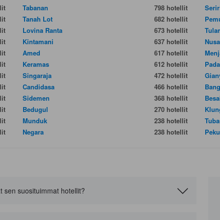
it
Tabanan
798 hotellit
Serir
it
Tanah Lot
682 hotellit
Pemu
it
Lovina Ranta
673 hotellit
Tula
it
Kintamani
637 hotellit
Nusa
it
Amed
617 hotellit
Menj
it
Keramas
612 hotellit
Pada
it
Singaraja
472 hotellit
Gian
it
Candidasa
466 hotellit
Bang
it
Sidemen
368 hotellit
Besa
it
Bedugul
270 hotellit
Klun
it
Munduk
238 hotellit
Tuba
it
Negara
238 hotellit
Peku
t sen suosituimmat hotellit?