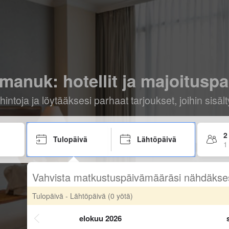
imanuk: hotellit ja majoituspa
hintoja ja löytääksesi parhaat tarjoukset, joihin sis
2
Tulopäivä
Lähtöpäivä
1
Vahvista matkustuspäivämääräsi nähdäkse
Tulopäivä - Lähtöpäivä
(0 yötä)
elokuu 2026