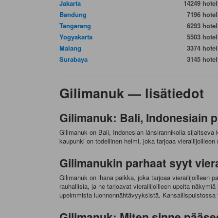
Jakarta
14249 hotell
Bandung
7196 hotell
Tangerang
6293 hotell
Yogyakarta
5503 hotell
Malang
3374 hotell
Surabaya
3145 hotell
Gilimanuk — lisätiedot
Gilimanuk: Bali, Indonesiain pi
Gilimanuk on Bali, Indonesian länsirannikolla sijaitseva 
kaupunki on todellinen helmi, joka tarjoaa vierailijoille
Gilimanukin parhaat syyt viera
Gilimanuk on ihana paikka, joka tarjoaa vierailijoilleen 
rauhallisia, ja ne tarjoavat vierailijoilleen upeita näkym
upeimmista luonnonnähtävyyksistä. Kansallispuistossa voi
Gilimanuk: Miten sinne pääse