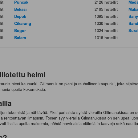
it
Puncak
2126 hotellit
Med
it
Bekasi
2105 hotellit
Maka
it
Depok
1395 hotellit
Bany
it
Cikarang
1330 hotellit
Band
it
Bogor
1324 hotellit
Sura
it
Batam
1316 hotellit
ilotettu helmi
kaunis pieni kaupunki. Gilimanuk on pieni ja rauhallinen kaupunki, joka sijaits
en monia upeita kokemuksia.
illa
paljon tekemistä ja nähtävää. Yksi parhaista syistä vierailla Gilimanukissa on 
iä ja rentouttavan ilmapiirin. Toinen syy vierailla Gilimanukissa on sen upea luo
t ihailla upeita maisemia, nähdä harvinaisia eläimiä ja kasveja sekä nauttia 
e?