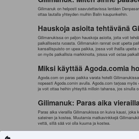
Gilimanuk on helposti saavutettavissa lentäen Denpasari
ottaa lautalla yhteyden muihin Balin kaupunkeihin.
Hauskoja asioita tehtävänä G
Gilimanukissa on paljon hauskoja asioita, joita voit tehdä
paikallisesta ruoasta. Gilimanukin rannat ovat upeita paik
kansallispuisto on upea paikka, jossa voit ihailla upeit
on myös paikallisia markkinoita, joissa voit ostaa paikalli
Miksi käyttää Agoda.comia ho
Agoda.com on paras paikka varata hotelli Gilimanukissa. Ag
nopeasti Agoda.comin avulla. Agoda.com tarjoaa myös edu
ja voit ottaa heihin yhteyttä milloin tahansa, jos sinull
Gilimanuk: Paras aika vieraill
Paras aika vierailla Gilimanukissa on kuiva kausi, joka
sateinen ja kostea. Muutamia matkavinkkejä Gilimanukiin
vettä, sillä sää voi olla kuuma ja kostea.
Missä yöpyä Gilimanukissa?