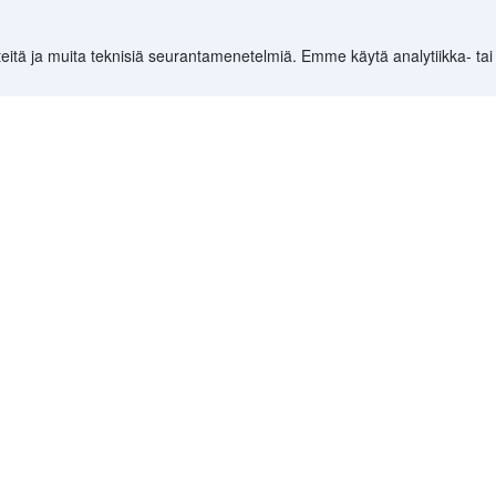
pyä vierailusi aikana. Muutamia hyviä vaihtoehtoja ovat The Arya guest hous
ikki hyvällä sijainnilla ja tarjoavat mukavat huoneet ja hyvät palvelut.
eitä ja muita teknisiä seurantamenetelmiä. Emme käytä analytiikka- tai
auttia paikallisesta ruoasta. Suosittuja paikallisia ruokia ovat esimerkiksi na
lin kuuluisa hedelmä.
a skootterin tai auton. Voit myös ottaa taksin tai bussin liikkumiseen. Jos h
haat paikat ja nähtävyydet.
172 122
)
>
Balin provinssi Hotellit
(
38 423
)
>
Bali Hotellit
(
32 908
)
>
Gilim
Kohteet
Ryhdy kumppan
Maat
YCS-kumppaniport
Kaikki lentoreitit
Partner Hub
Mainosta Agodas
at
Yhteistyökumppan