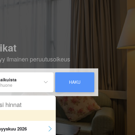
ikat
ältyy ilmainen peruutusoikeus
 aikuista
HAKU
 huone
si hinnat
syyskuu 2026