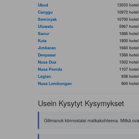
Ubud
12033 hotell
Canggu
10972 hotell
Seminyak
10700 hotell
Uluwatu
5967 hotell
Sanur
1886 hotell
Kuta
1800 hotell
Jimbaran
1660 hotell
Denpasar
1588 hotell
Nusa Dua
1502 hotell
Nusa Penida
1107 hotell
Legian
938 hotell
Nusa Lembongan
800 hotell
Usein Kysytyt Kysymykset
Gilimanuk kiinnostaisi matkakohteena. Mitkä ova