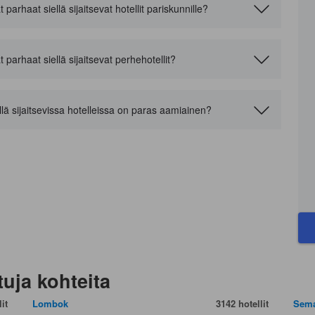
arhaat siellä sijaitsevat hotellit pariskunnille?
parhaat siellä sijaitsevat perhehotellit?
lä sijaitsevissa hotelleissa on paras aamiainen?
tuja kohteita
it
Lombok
3142 hotellit
Sem