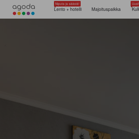
Niputa ja säästä!
Uusi!
Lento + hotelli
Majoituspaikka
Kul