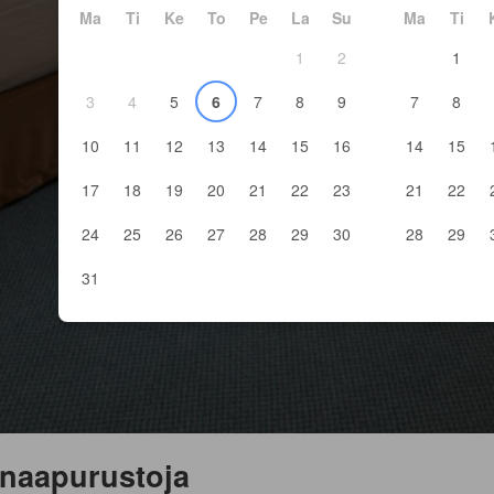
Ma
Ti
Ke
To
Pe
La
Su
Ma
Ti
1
2
1
3
4
5
6
7
8
9
7
8
10
11
12
13
14
15
16
14
15
17
18
19
20
21
22
23
21
22
24
25
26
27
28
29
30
28
29
31
 naapurustoja