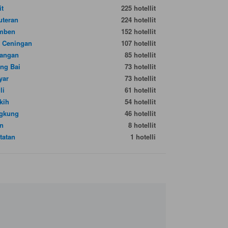
it
225 hotellit
teran
224 hotellit
mben
152 hotellit
 Ceningan
107 hotellit
angan
85 hotellit
ng Bai
73 hotellit
yar
73 hotellit
li
61 hotellit
kih
54 hotellit
gkung
46 hotellit
n
8 hotellit
tatan
1 hotelli