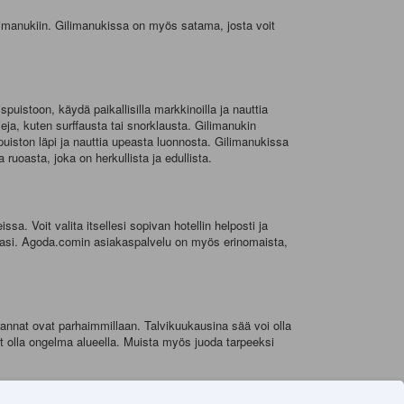
ilimanukiin. Gilimanukissa on myös satama, josta voit
spuistoon, käydä paikallisilla markkinoilla ja nauttia
jeja, kuten surffausta tai snorklausta. Gilimanukin
puiston läpi ja nauttia upeasta luonnosta. Gilimanukissa
a ruoasta, joka on herkullista ja edullista.
a. Voit valita itsellesi sopivan hotellin helposti ja
issasi. Agoda.comin asiakaspalvelu on myös erinomaista,
rannat ovat parhaimmillaan. Talvikuukausina sää voi olla
t olla ongelma alueella. Muista myös juoda tarpeeksi