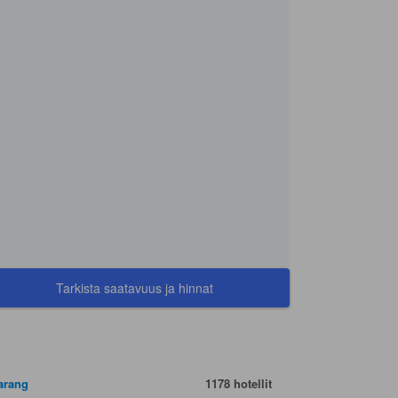
Tarkista saatavuus ja hinnat
arang
1178 hotellit