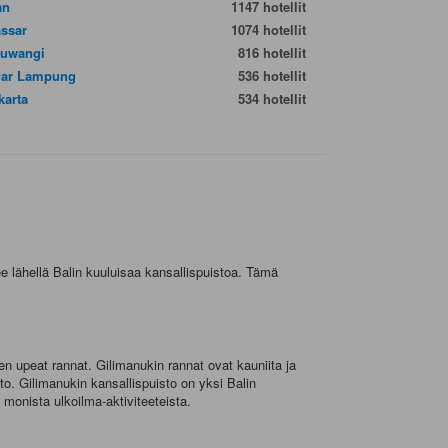
an
1147 hotellit
ssar
1074 hotellit
uwangi
816 hotellit
ar Lampung
536 hotellit
karta
534 hotellit
ee lähellä Balin kuuluisaa kansallispuistoa. Tämä
sen upeat rannat. Gilimanukin rannat ovat kauniita ja
nto. Gilimanukin kansallispuisto on yksi Balin
monista ulkoilma-aktiviteeteista.