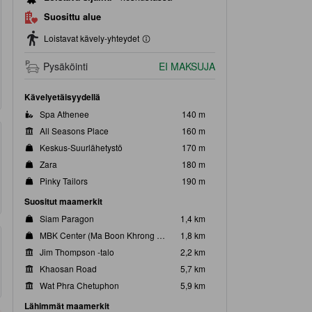
Suosittu alue
Loistavat kävely-yhteydet
Pysäköinti
EI MAKSUJA
Kävelyetäisyydellä
Spa Athenee
140 m
All Seasons Place
160 m
Keskus-Suurlähetystö
170 m
Zara
180 m
Pinky Tailors
190 m
Suositut maamerkit
Siam Paragon
1,4 km
MBK Center (Ma Boon Khrong Center)
1,8 km
Jim Thompson -talo
2,2 km
Khaosan Road
5,7 km
Wat Phra Chetuphon
5,9 km
Lähimmät maamerkit