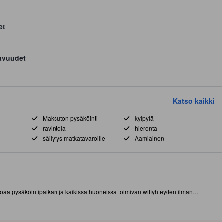
et
avuudet
Katso kaikki
Maksuton pysäköinti
kylpylä
ravintola
hieronta
säilytys matkatavaroille
Aamiainen
aa pysäköintipaikan ja kaikissa huoneissa toimivan wifiyhteyden ilman
tkan päässä keskeisen sijainnin (Siam) ansiosta. Tässä tasokkaassa 5.0 tähden
velu ja kuntokeskus.