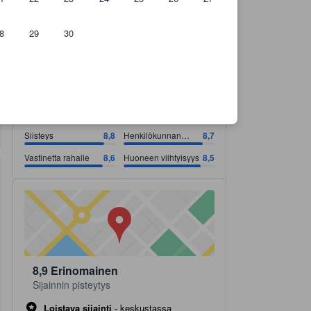
8
29
30
Siisteys 8,8 – enimmäisarvosana on 10. Henkilökunnan suoritus 8,7 – en
Siisteys 8,8 – enimmäisarvosana on 10
Henkilökunnan suoritus 8,7 – enimmäisarvosana on 10
Vastinetta rahalle 8,6 – enimmäisarvosana on 10
Huoneen viihtyisyys 8,5 – enimmäisarvosana on 10
8,6
Erinomainen
Näytä kaikki
24 273 arvioon
Siisteys
8,8
Henkilökunnan
8,7
suoritus
Vastinetta rahalle
8,6
Huoneen viihtyisyys
8,5
Kävelyetäisyydellä on 186 paikkaa!
tooltip
Lisätietoja kävelystä
8,9
Erinomainen
Sijainnin pisteytys
Loistava sijainti
-
keskustassa