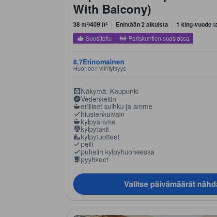
With Balcony)
38 m²/409 ft²
Enintään 2 aikuista
1 king-vuode t
Suositeltu
Pariskuntien suosiossa
8,7
Erinomainen
Huoneen viihtyisyys
Näkymä: Kaupunki
Vedenkeitin
erilliset suihku ja amme
hiustenkuivain
kylpyamme
kylpytakit
kylpytuotteet
peili
puhelin kylpyhuoneessa
pyyhkeet
Valitse päivämäärät nähd