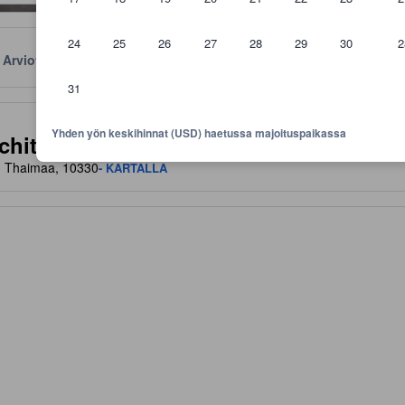
24
25
26
27
28
29
30
2
Arviot
Sijainti
Käytännöt
31
aviivoja mukavuuksista ja palveluista, joita voit niiltä odottaa
Yhden yön keskihinnat (USD) haetussa majoituspaikassa
chit
, Thaimaa, 10330
- KARTALLA