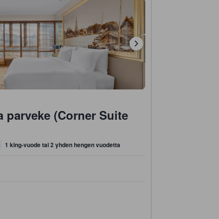
a parveke (Corner Suite
1 king-vuode tai 2 yhden hengen vuodetta