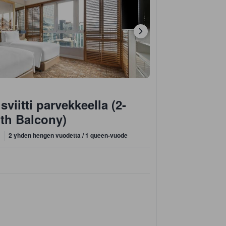
iitti parvekkeella (2-
th Balcony)
2 yhden hengen vuodetta / 1 queen-vuode