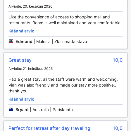
raikkaina. Luggage storage -palvelu antaa sinulle
Arvioitu: 20. kesäkuu 2026
mahdollisuuden tutustua Jakartaan huolettomasti ilman
Like the convenience of access to shopping mall and
ylimääräistä painoa, kun taas päivittäinen siivous pitää
restaurants. Room is well maintained and very comfortable
huoneesi aina siistinä ja viihtyisänä.
Hotellissa on myös turvalliset tallelokerot, jotka tarjoavat
Käännä arvio
mielenrauhaa arvotavaroidesi säilyttämisessä. Concierge-
palvelu on valmis auttamaan sinua kaikissa tarpeissasi,
Edmund
|
Malesia | Yksinmatkustava
olipa kyseessä paikallisten nähtävyyksien suositukset tai
kuljetusjärjestelyt. Wi-fi on saatavilla kaikissa huoneissa ja
julkisissa tiloissa, joten voit pysyä yhteydessä ystäviisi ja
Great stay
10,0
perheeseesi tai hoitaa liiketoimia helposti. Lisäksi hotellissa
Arvioitu: 21. heinäkuu 2026
on erikseen merkitty tupakointialue, joka tarjoaa
mukautuvuutta tupakoiville vieraille. HARRIS Hotel &
Had a great stay, all the staff were warm and welcoming.
Conventions Kelapa Gading on täydellinen valinta, jos
Vian was also friendly and made our stay more positive..
arvostat käytännön mukavuuksia ja huolettomuutta matkasi
thank you!
aikana.
Käännä arvio
HARRIS Hotel & Conventions Kelapa Gadingin
Bryant
|
Australia | Pariskunta
Liikennepalvelut
HARRIS Hotel & Conventions Kelapa Gading tarjoaa
Perfect for retreat after day traveling
10,0
erinomaisia liikennepalveluja, jotka tekevät vierailustasi