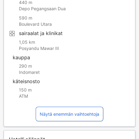
440 m
Depo Pegangsaan Dua
590 m
Boulevard Utara
sairaalat ja klinikat
1,05 km
Posyandu Mawar III
kauppa
290 m
Indomaret
käteisnosto
150 m
ATM
Näytä enemmän vaihtoehtoja