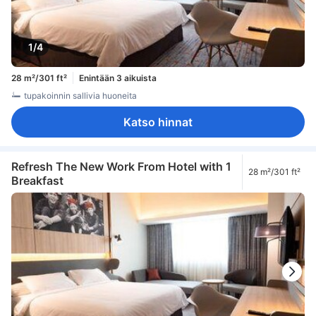
1/4
28 m²/301 ft²
Enintään 3 aikuista
tupakoinnin sallivia huoneita
Katso hinnat
Refresh The New Work From Hotel with 1
28 m²/301 ft²
Breakfast