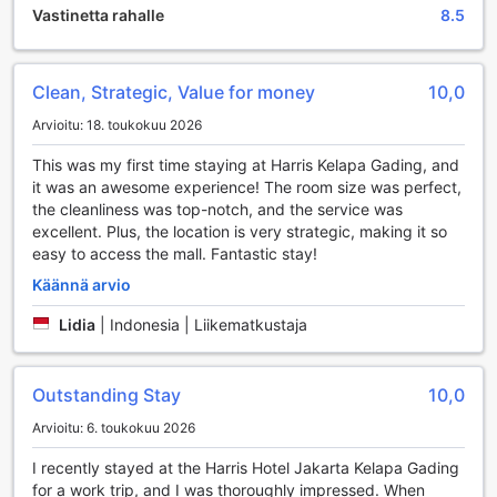
Vastinetta rahalle
8.5
tai perheen kanssa. Baari tarjoaa myös mukautettuja
juomavalikoimia, joten voit kokeilla paikallisia makuja tai
klassikoita haluamallasi tavalla.
Lisäksi hotellin spa- ja hyvinvointikeskus kutsuu sinut
Clean, Strategic, Value for money
10,0
rentoutumaan ja hemmottelemaan itseäsi. Tarjolla on monia
Arvioitu: 18. toukokuu 2026
erilaisia hierontapalveluja ja saunamahdollisuuksia, jotka
auttavat lievittämään stressiä ja virkistämään kehoa ja
This was my first time staying at Harris Kelapa Gading, and
mieltä. Ja jos haluat viedä kotiin muistoja matkastasi,
it was an awesome experience! The room size was perfect,
hotellin lahja- ja matkamuistomyymälä tarjoaa laajan
the cleanliness was top-notch, and the service was
valikoiman paikallisia käsitöitä ja ainutlaatuisia tuotteita,
excellent. Plus, the location is very strategic, making it so
jotka tekevät täydellisiä lahjoja tai itsellesi muistoksi
easy to access the mall. Fantastic stay!
vierailustasi.
Käännä arvio
Urheilumahdollisuudet HARRIS Hotel & Conventions
Lidia
|
Indonesia | Liikematkustaja
Kelapa Gadingissa
HARRIS Hotel & Conventions Kelapa Gading tarjoaa
Outstanding Stay
10,0
vierailleen erinomaiset urheilumahdollisuudet, jotka tekevät
oleskelusta unohtumattoman. Hotellin sisäuima-allas on
Arvioitu: 6. toukokuu 2026
täydellinen paikka rentoutua ja virkistyä päivän päätteeksi.
Uiminen rauhallisessa ympäristössä antaa mahdollisuuden
I recently stayed at the Harris Hotel Jakarta Kelapa Gading
nauttia vedestä, olipa kyseessä kuntoilu tai vain
for a work trip, and I was thoroughly impressed. When