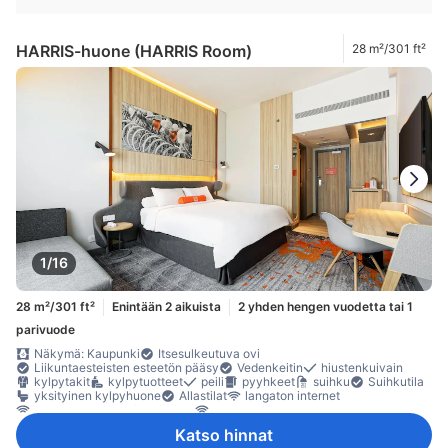
HARRIS-huone (HARRIS Room)
28 m²/301 ft²
1/16
28 m²/301 ft²
Enintään 2 aikuista
2 yhden hengen vuodetta tai 1
parivuode
Näkymä: Kaupunki
Itsesulkeutuva ovi
Liikuntaesteisten esteetön pääsy
Vedenkeitin
hiustenkuivain
kylpytakit
kylpytuotteet
peili
pyyhkeet
suihku
Suihkutila
yksityinen kylpyhuone
Allastilat
langaton internet
langaton internet (maksuton)
maksullinen langaton internet
puhelin
satelliitti- /kaapeli-TV
Striimauspalvelu (esim. Netflix)
Katso hinnat
taulu-tv
televisio
Adapteri
herätyspalvelu
ilmastointi