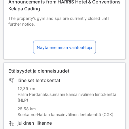
Announcements from HARRIS Hotel & Conventions
Kelapa Gading
The property’s gym and spa are currently closed until
further notice.
The property's pool is undergoing maintenance from 12
March 2025 until 27 March 2025.
Näytä enemmän vaihtoehtoja
Etäisyydet ja olennaisuudet
läheiset lentokentät
12,39 km
Halim Perdanakusumanin kansainvälinen lentokenttä
(HLP)
28,58 km
Soekarno-Hattan kansainvälinen lentokenttä (CGK)
julkinen liikenne