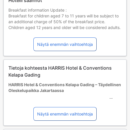
Hotelli säännöt
Breakfast information Update :
Breakfast for children aged 7 to 11 years will be subject to
an additional charge of 50% of the breakfast price.
Children aged 12 years and older will be considered adults.
Lapset ja lisävuoteet
Sylilapset 0–2 vuotta [sisältyy]
Näytä enemmän vaihtoehtoja
Lapsi voi majoittua ilman lisämaksua, jos lisävuodetta ei
tarvita. Huom. Lasten matkasänky on saatavilla
varaustilanteen salliessa, ja siitä voidaan veloittaa
lisämaksu.
Tietoja kohteesta HARRIS Hotel & Conventions
Lapset 3–11 vuotta [sisältyy]
Kelapa Gading
Lapsi majoittuu ilmaiseksi, jos nukkuu jo olemassa olevilla
vuoteilla. Huomaa: jos tarvitset pinnasängyn, siitä voidaan
HARRIS Hotel & Conventions Kelapa Gading – Täydellinen
veloittaa erikseen.
Oleskelupaikka Jakartaassa
Yli 12-vuotiaat vieraat katsotaan aikuisiksi.
Lisävuoteiden saatavuus riippuu valitsemastasi huoneesta;
Tervetuloa HARRIS Hotel & Conventions Kelapa Gadingiin,
tarkista kunkin huoneen kohdalta huonekoko lisätietoa
neljän tähden hotelli, joka sijaitsee vilkkaassa Jakartassa,
saadaksesi.
Indonesiassa. Rakennettu vuonna 2009, tämä moderni
Näytä enemmän vaihtoehtoja
Kun varaat enemmän kuin 5 huonetta, eri käytännöt ja
hotelli tarjoaa mukautetun ja miellyttävän majoituksen, joka
ehdot saattavat päteä.
on täydellinen valinta niin liikematkailijoille kuin lomailijoille.