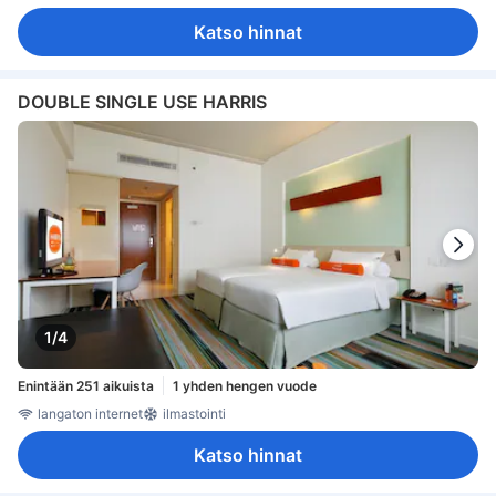
Katso hinnat
DOUBLE SINGLE USE HARRIS
1/4
Enintään 251 aikuista
1 yhden hengen vuode
langaton internet
ilmastointi
Katso hinnat