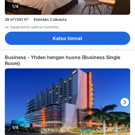
1/4
28 m²/301 ft²
Enintään 2 aikuista
tupakoinnin sallivia huoneita
Katso hinnat
Business - Yhden hengen huone (Business Single
Room)
1/4