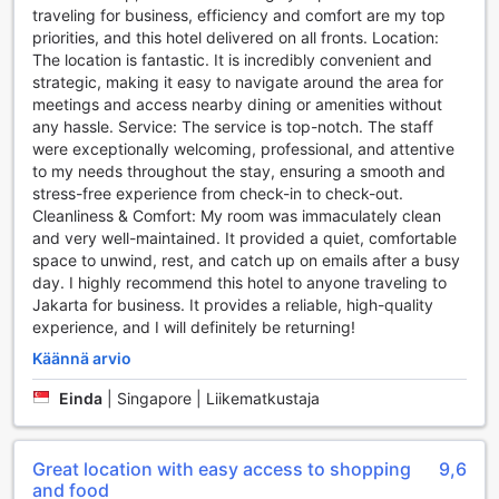
virkistäytyminen. Lisäksi hotellin ulkouima-allas tarjoaa
traveling for business, efficiency and comfort are my top
upean tilan nauttia auringosta ja uida raikkaassa ilmassa,
priorities, and this hotel delivered on all fronts. Location:
mikä tekee siitä ihanteellisen paikan kesäpäivien viettoon.
The location is fantastic. It is incredibly convenient and
Hotellin kuntoilukeskus on varustettu moderneilla laitteilla,
strategic, making it easy to navigate around the area for
jotka mahdollistavat monipuolisen treenin. Vieraat voivat
meetings and access nearby dining or amenities without
nauttia ilmaisesta pääsystä kuntoilukeskukseen, mikä tekee
any hassle. Service: The service is top-notch. The staff
liikunnasta helposti saavutettavaa. Kuntoilun jälkeen voi
were exceptionally welcoming, professional, and attentive
rentoutua allasbaarissa, jossa tarjoillaan virkistäviä juomia ja
to my needs throughout the stay, ensuring a smooth and
välipaloja. HARRIS Hotel & Conventions Kelapa Gading on
stress-free experience from check-in to check-out.
täydellinen valinta urheilullisille matkailijoille, jotka
Cleanliness & Comfort: My room was immaculately clean
arvostavat laadukkaita urheilumahdollisuuksia ja
and very well-maintained. It provided a quiet, comfortable
rentoutumista kauniissa ympäristössä.
space to unwind, rest, and catch up on emails after a busy
day. I highly recommend this hotel to anyone traveling to
HARRIS Hotel & Conventions Kelapa Gadingin Käytännön
Jakarta for business. It provides a reliable, high-quality
Palvelut
experience, and I will definitely be returning!
Käännä arvio
HARRIS Hotel & Conventions Kelapa Gading tarjoaa
vierailleen erinomaisia käytännön palveluja, jotka tekevät
Einda
|
Singapore | Liikematkustaja
oleskelusta vaivattoman ja miellyttävän. Hotellin 24 tunnin
huonepalvelu takaa, että voit nauttia herkullisista aterioista
oman huoneesi rauhassa mihin aikaan tahansa. Lisäksi
Great location with easy access to shopping
9,6
hotellin pesulapalvelut, mukaan lukien kuivapesu,
and food
varmistavat, että vaatteesi pysyvät aina siisteinä ja