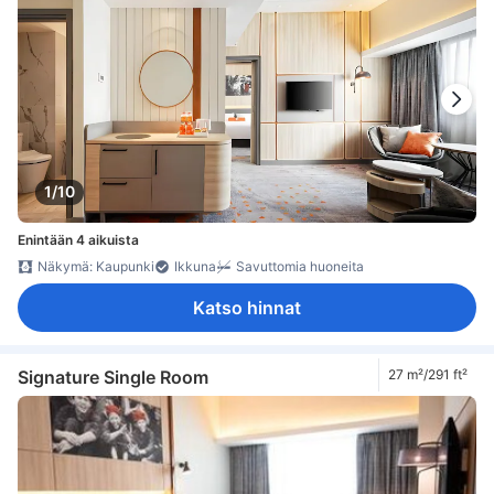
1/10
Enintään 4 aikuista
Näkymä: Kaupunki
Ikkuna
Savuttomia huoneita
Katso hinnat
Signature Single Room
27 m²/291 ft²