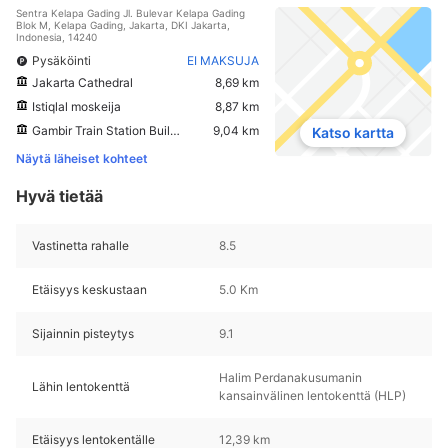
Sentra Kelapa Gading Jl. Bulevar Kelapa Gading
Blok M, Kelapa Gading, Jakarta, DKI Jakarta,
Indonesia, 14240
Pysäköinti
EI MAKSUJA
Jakarta Cathedral
8,69 km
Istiqlal moskeija
8,87 km
Gambir Train Station Building
9,04 km
Katso kartta
Näytä läheiset kohteet
Hyvä tietää
Vastinetta rahalle
8.5
Etäisyys keskustaan
5.0 Km
Sijainnin pisteytys
9.1
Halim Perdanakusumanin
Lähin lentokenttä
kansainvälinen lentokenttä (HLP)
Etäisyys lentokentälle
12,39 km