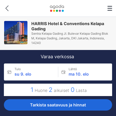
HARRIS Hotel & Conventions Kelapa
Gading
Sentra Kelapa Gading Jl. Bulevar Kelapa Gading Blok
M, Kelapa Gading, Jakarta, DKI Jakarta, Indonesia,
14240
Varaa verkossa
Tulo
Lähtö
su 9. elo
ma 10. elo
1
2
0
Huone
aikuiset
Lasta
Tarkista saatavuus ja hinnat