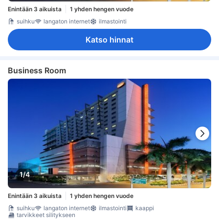
Enintään 3 aikuista
1 yhden hengen vuode
suihku
langaton internet
ilmastointi
Katso hinnat
Business Room
1/4
Enintään 3 aikuista
1 yhden hengen vuode
suihku
langaton internet
ilmastointi
kaappi
tarvikkeet silitykseen