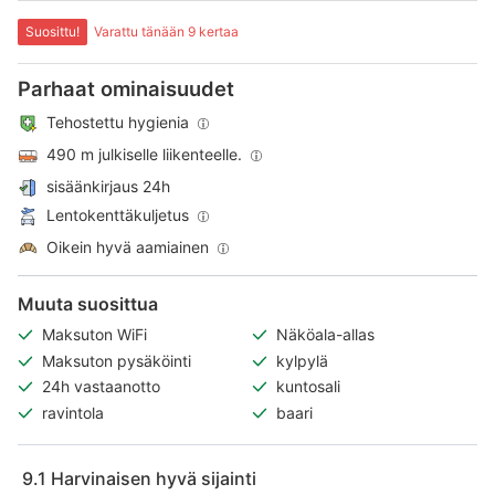
Suosittu!
Varattu tänään 9 kertaa
Parhaat ominaisuudet
Tehostettu hygienia
490 m julkiselle liikenteelle.
sisäänkirjaus 24h
Lentokenttäkuljetus
Oikein hyvä aamiainen
Muuta suosittua
Maksuton WiFi
Näköala-allas
Maksuton pysäköinti
kylpylä
24h vastaanotto
kuntosali
ravintola
baari
9.1
Harvinaisen hyvä sijainti