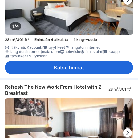
1/4
28 m²/301 ft²
Enintään 4 aikuista
1 king-vuode
Näkymä: Kaupunki
pyyhkeet
langaton internet
langaton internet (maksuton)
televisio
ilmastointi
kaappi
tarvikkeet silitykseen
Katso hinnat
Refresh The New Work From Hotel with 2
28 m²/301 ft²
Breakfast