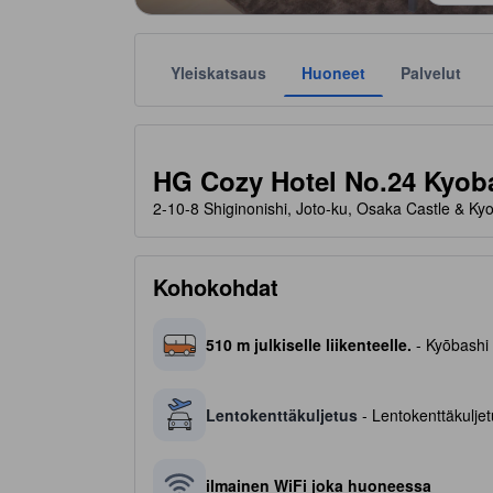
Yleiskatsaus
Huoneet
Palvelut
Tähtiluokitukset ovat majoituspaikkojen antamia suunt
tooltip
1 tähteä 5 tähdestä
HG Cozy Hotel No.24 Kyoba
2-10-8 Shiginonishi, Joto-ku, Osaka Castle & Ky
Kohokohdat
510 m julkiselle liikenteelle.
- Kyōbashi
Lentokenttäkuljetus
- Lentokenttäkuljetu
ilmainen WiFi joka huoneessa