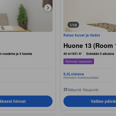
1/18
Katso kuvat ja tiedot
Huone 13 (Room 
 vuodetta ja 3 futonia
40 m²/431 ft²
Enintään 5 aikuista
Ryhmien tarpeisiin
9,2
Loistava
Huoneen mukavuus/taso
Näkymä: Kaupunki
äksesi hinnat
Valitse päiv