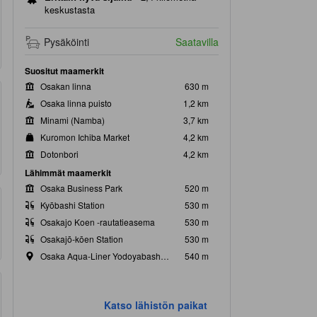
keskustasta
Pysäköinti
Saatavilla
Suositut maamerkit
Osakan linna
630 m
Osaka linna puisto
1,2 km
Minami (Namba)
3,7 km
Kuromon Ichiba Market
4,2 km
Dotonbori
4,2 km
Lähimmät maamerkit
Osaka Business Park
520 m
Kyōbashi Station
530 m
Osakajo Koen -rautatieasema
530 m
Osakajō-kōen Station
530 m
Osaka Aqua-Liner Yodoyabashi pier
540 m
Katso lähistön paikat