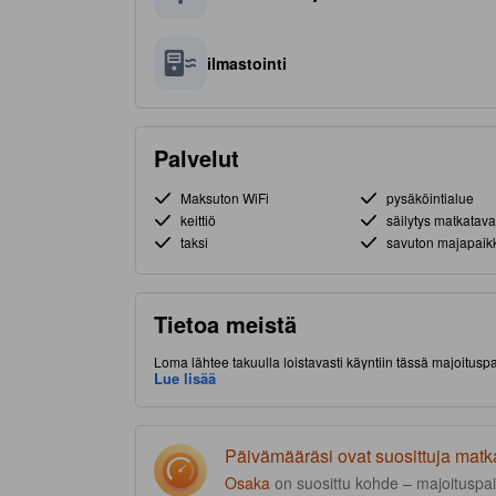
ilmastointi
Palvelut
Maksuton WiFi
pysäköintialue
keittiö
säilytys matkatava
taksi
savuton majapaik
Tietoa meistä
Loma lähtee takuulla loistavasti käyntiin tässä majoitus
Majoituspaikka sijaitsee hyvällä paikalla (Osaka Castle 
Lue lisää
ruokapaikoista.
Päivämääräsi ovat suosittuja matk
Osaka
on suosittu kohde – majoituspai