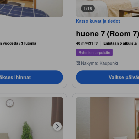
1/18
Katso kuvat ja tiedot
huone 7 (Room 7
 vuodetta / 3 futonia
40 m²/431 ft²
Enintään 5 aikuista
Ryhmien tarpeisiin
Näkymä: Kaupunki
äksesi hinnat
Valitse päiv