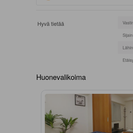
Hyvä tietää
Vasti
Sijai
Lähin
Etäis
Huonevalikoima