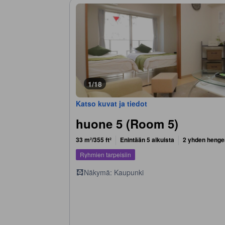
1/18
Katso kuvat ja tiedot
huone 5 (Room 5)
33 m²/355 ft²
Enintään 5 aikuista
2 yhden hengen
Ryhmien tarpeisiin
Näkymä: Kaupunki