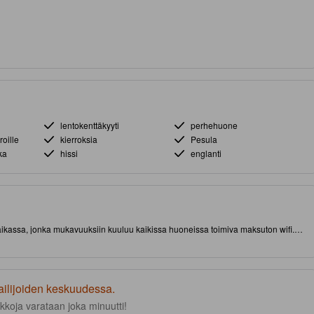
lentokenttäkyyti
perhehuone
roille
kierroksia
Pesula
ka
hissi
englanti
paikassa, jonka mukavuuksiin kuuluu kaikissa huoneissa toimiva maksuton wifi.
& Kyobashi, Osaka) lyhyen matkan päässä nähtävyyksistä ja kiinnostavista
ailijoiden keskuudessa.
kkoja varataan joka minuutti!