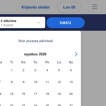
kemäsi arvostelut ja kommentit ovat aina aitoja.
Kirjaudu sisään
Luo tili
2 aikuista
HAKU
1 huone
näppäimiä siirtyäksesi haluamiesi sisään- ja uloskirjautumispäivien kohdalle. 
Takaisin hakutuloksiin
Voin joustaa päivissä
syyskuu 2026
a
Ti
Ke
To
Pe
La
Su
1
2
3
4
5
6
7
8
9
10
11
12
13
4
15
16
17
18
19
20
1
22
23
24
25
26
27