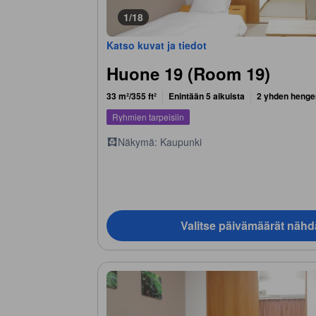
1/18
Katso kuvat ja tiedot
Huone 19 (Room 19)
33 m²/355 ft²
Enintään 5 aikuista
2 yhden hengen
Ryhmien tarpeisiin
Näkymä: Kaupunki
Valitse päivämäärät nähd