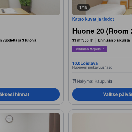
1/18
Katso kuvat ja tiedot
Huone 20 (Room 
 vuodetta ja 3 futonia
33 m²/355 ft²
Enintään 5 aikuista
Ryhmien tarpeisiin
10,0
Loistava
Huoneen mukavuus/taso
Näkymä: Kaupunki
äksesi hinnat
Valitse päiv