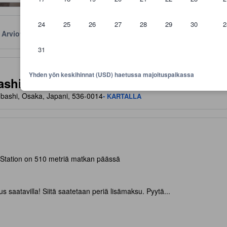
24
25
26
27
28
29
30
2
Arviot
Sijainti
Käytännöt
31
aviivoja mukavuuksista ja palveluista, joita voit niiltä odottaa
Yhden yön keskihinnat (USD) haetussa majoituspaikassa
shi Sta.
obashi, Osaka, Japani, 536-0014
- KARTALLA
 Station on 510 metriä matkan päässä
s saatavilla! Siitä saatetaan periä lisämaksu. Pyytä...