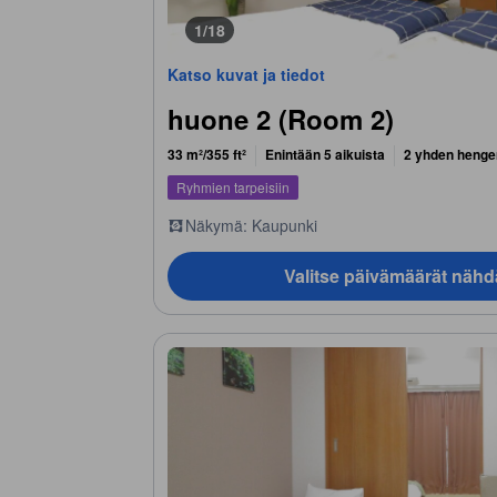
1/18
Katso kuvat ja tiedot
huone 2 (Room 2)
33 m²/355 ft²
Enintään 5 aikuista
2 yhden hengen
Ryhmien tarpeisiin
Näkymä: Kaupunki
Valitse päivämäärät nähd