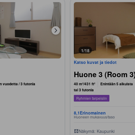
1/18
Katso kuvat ja tiedot
Huone 3 (Room 3
 vuodetta / 3 futonia
40 m²/431 ft²
Enintään 5 aikuista
tai 3 futonia
Ryhmien tarpeisiin
8,1
Erinomainen
Huoneen mukavuus/taso
Näkymä: Kaupunki