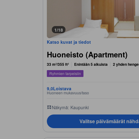
1/18
Katso kuvat ja tiedot
Huoneisto (Apartment)
33 m²/355 ft²
Enintään 5 aikuista
2 yhden hengen
Ryhmien tarpeisiin
9,0
Loistava
Huoneen mukavuus/taso
Näkymä: Kaupunki
Valitse päivämäärät nähd