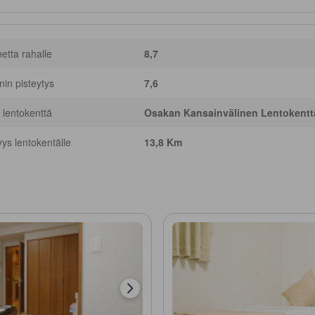
netta rahalle
8,7
nnin pisteytys
7,6
 lentokenttä
Osakan Kansainvälinen Lentokentt
yys lentokentälle
13,8 Km