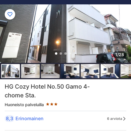
1/28
Tähtiluokitus 3 tähteä
HG Cozy Hotel No.50 Gamo 4-
chome Sta.
Huoneisto palveluilla
8,3
Erinomainen
6 arviota