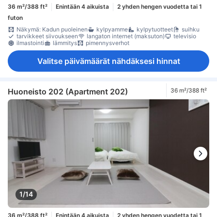
36 m²/388 ft²
Enintään 4 aikuista
2 yhden hengen vuodetta tai 1
futon
Näkymä: Kadun puoleinen
kylpyamme
kylpytuotteet
suihku
tarvikkeet siivoukseen
langaton internet (maksuton)
televisio
ilmastointi
lämmitys
pimennysverhot
Valitse päivämäärät nähdäksesi hinnat
Huoneisto 202 (Apartment 202)
36 m²/388 ft²
1/14
36 m²/388 ft²
Enintään 4 aikuista
2 yhden hengen vuodetta tai 1