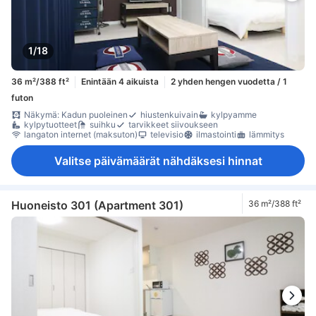
1/18
36 m²/388 ft²
Enintään 4 aikuista
2 yhden hengen vuodetta / 1
futon
Näkymä: Kadun puoleinen
hiustenkuivain
kylpyamme
kylpytuotteet
suihku
tarvikkeet siivoukseen
langaton internet (maksuton)
televisio
ilmastointi
lämmitys
Valitse päivämäärät nähdäksesi hinnat
Huoneisto 301 (Apartment 301)
36 m²/388 ft²