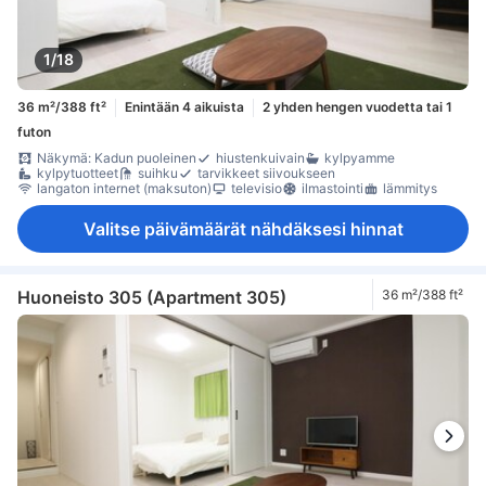
1/18
36 m²/388 ft²
Enintään 4 aikuista
2 yhden hengen vuodetta tai 1
futon
Näkymä: Kadun puoleinen
hiustenkuivain
kylpyamme
kylpytuotteet
suihku
tarvikkeet siivoukseen
langaton internet (maksuton)
televisio
ilmastointi
lämmitys
Valitse päivämäärät nähdäksesi hinnat
Huoneisto 305 (Apartment 305)
36 m²/388 ft²