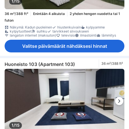
1/15
36 m²/388 ft²
Enintään 4 aikuista
2 yhden hengen vuodetta tai 1
futon
Näkymä: Kadun puoleinen
hiustenkuivain
kylpyamme
kylpytuotteet
suihku
tarvikkeet siivoukseen
langaton internet (maksuton)
televisio
ilmastointi
lämmitys
Valitse päivämäärät nähdäksesi hinnat
Huoneisto 103 (Apartment 103)
36 m²/388 ft²
1/15