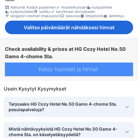
Näkymä: Kadun puoleinen
hiustenkuivain
kylpyamme
kylpytuotteet
suihku
tarvikkeet siivoukseen
langaton internet (maksuton)
televisio
ilmastointi
lämmitys
Valitse päivämäärät nähdäksesi hinnat
Check availability & prices at HG Cozy Hotel No.50
Gamo 4-chome Sta.
Katso huoneet ja hinnat
Usein Kysytyt Kysymykset
Tarjoaako HG Cozy Hotel No.50 Gamo 4-chome Sta.
pesulapalveluja?
Mistä nähtävyyksistä HG Cozy Hotel No.50 Gamo 4-
chome Sta. on kävelyetäisyydellä?