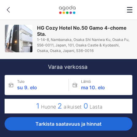
HG Cozy Hotel No.50 Gamo 4-chome
Sta.
1-14-8, Nambanaka, Osaka Shi Naniwa Ku, Osaka Fu,
556-0011, Japan, 101, Osaka Castle & Kyobashi,
Osaka, Osaka, Japani, 536-0016
Varaa verkossa
Tulo
Lähtö
su 9. elo
ma 10. elo
1
2
0
Huone
aikuiset
Lasta
Tarkista saatavuus ja hinnat