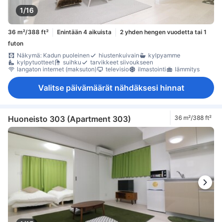
1/16
36 m²/388 ft²
Enintään 4 aikuista
2 yhden hengen vuodetta tai 1
futon
Näkymä: Kadun puoleinen
hiustenkuivain
kylpyamme
kylpytuotteet
suihku
tarvikkeet siivoukseen
langaton internet (maksuton)
televisio
ilmastointi
lämmitys
Valitse päivämäärät nähdäksesi hinnat
Huoneisto 303 (Apartment 303)
36 m²/388 ft²