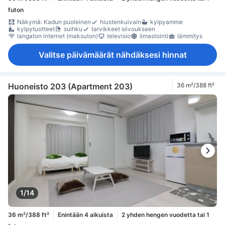
futon
Näkymä: Kadun puoleinen
hiustenkuivain
kylpyamme
kylpytuotteet
suihku
tarvikkeet siivoukseen
langaton internet (maksuton)
televisio
ilmastointi
lämmitys
Valitse päivämäärät nähdäksesi hinnat
Huoneisto 203 (Apartment 203)
36 m²/388 ft²
1/14
36 m²/388 ft²
Enintään 4 aikuista
2 yhden hengen vuodetta tai 1