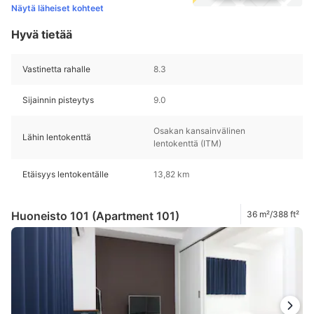
Näytä läheiset kohteet
Hyvä tietää
Vastinetta rahalle
8.3
Sijainnin pisteytys
9.0
Osakan kansainvälinen
Lähin lentokenttä
lentokenttä (ITM)
Etäisyys lentokentälle
13,82 km
Huoneisto 101 (Apartment 101)
36 m²/388 ft²