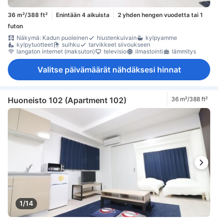
36 m²/388 ft²
Enintään 4 aikuista
2 yhden hengen vuodetta tai 1
futon
Näkymä: Kadun puoleinen
hiustenkuivain
kylpyamme
kylpytuotteet
suihku
tarvikkeet siivoukseen
langaton internet (maksuton)
televisio
ilmastointi
lämmitys
Valitse päivämäärät nähdäksesi hinnat
Huoneisto 102 (Apartment 102)
36 m²/388 ft²
1/14