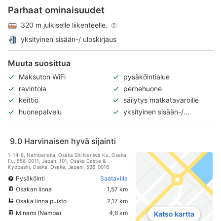
Parhaat ominaisuudet
320 m julkiselle liikenteelle.
yksityinen sisään-/ uloskirjaus
Muuta suosittua
Maksuton WiFi
pysäköintialue
ravintola
perhehuone
keittiö
säilytys matkatavaroille
huonepalvelu
yksityinen sisään-/
uloskirjaus
9.0
Harvinaisen hyvä sijainti
1-14-8, Nambanaka, Osaka Shi Naniwa Ku, Osaka
Fu, 556-0011, Japan, 101, Osaka Castle &
Kyobashi, Osaka, Osaka, Japani, 536-0016
Pysäköinti
Saatavilla
Osakan linna
1,57 km
Osaka linna puisto
2,17 km
Minami (Namba)
4,6 km
Katso kartta