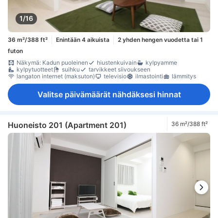
1/16
36 m²/388 ft²
Enintään 4 aikuista
2 yhden hengen vuodetta tai 1
futon
Näkymä: Kadun puoleinen
hiustenkuivain
kylpyamme
kylpytuotteet
suihku
tarvikkeet siivoukseen
langaton internet (maksuton)
televisio
ilmastointi
lämmitys
Valitse päivämäärät nähdäksesi hinnat
Huoneisto 201 (Apartment 201)
36 m²/388 ft²