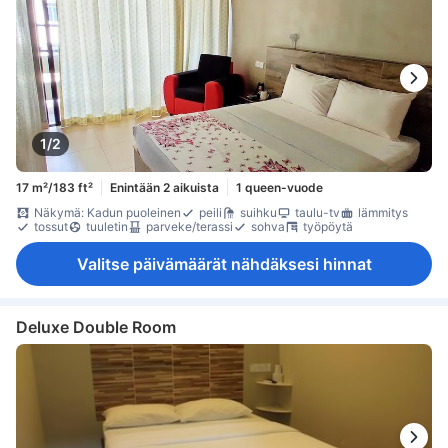
1/2
17 m²/183 ft²
Enintään 2 aikuista
1 queen-vuode
Näkymä: Kadun puoleinen
peili
suihku
taulu-tv
lämmitys
tossut
tuuletin
parveke/terassi
sohva
työpöytä
Valitse päivämäärät nähdäksesi hinnat
Deluxe Double Room