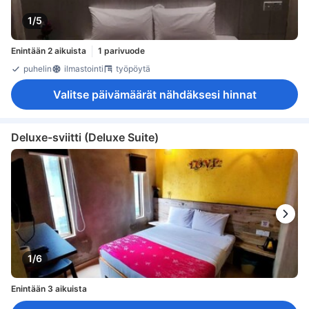
1/5
Enintään 2 aikuista
1 parivuode
puhelin
ilmastointi
työpöytä
Valitse päivämäärät nähdäksesi hinnat
Deluxe-sviitti (Deluxe Suite)
1/6
Enintään 3 aikuista