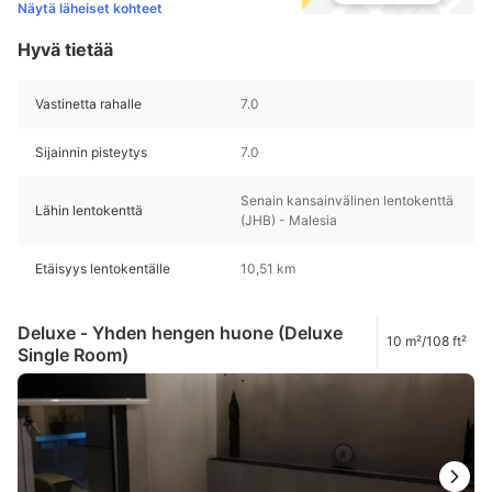
Näytä läheiset kohteet
Hyvä tietää
Vastinetta rahalle
7.0
Sijainnin pisteytys
7.0
Senain kansainvälinen lentokenttä
Lähin lentokenttä
(JHB) - Malesia
Etäisyys lentokentälle
10,51 km
Deluxe ‑ Yhden hengen huone (Deluxe
10 m²/108 ft²
Single Room)