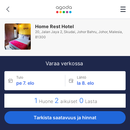
Home Rest Hotel
20, Jalan Jaya 2, Skudai, Johor Bahru, Johor, Malesia,
81300
Varaa verkossa
Tulo
Lähtö
pe 7. elo
la 8. elo
1
2
0
Huone
aikuiset
Lasta
Tarkista saatavuus ja hinnat