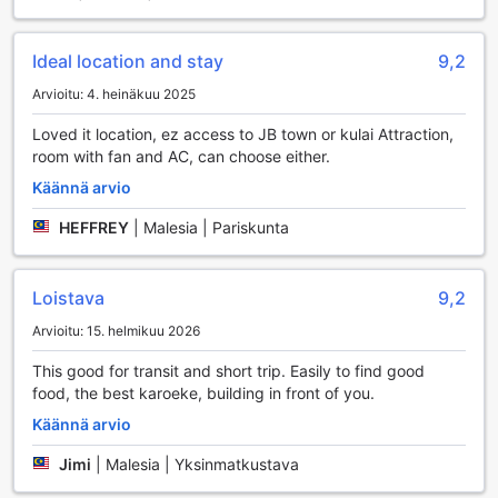
ilman turhaa stressiä kuljetusjärjestelyistä.
Kodikkaat huonevarustelut Home Rest Hotelissa
Ideal location and stay
9,2
Home Rest Hotel Johor Bahru tarjoaa vierailleen
Arvioitu: 4. heinäkuu 2025
mukautetun ja miellyttävän majoituskokemuksen, jossa
jokainen huone on varusteltu huolellisesti. Huoneet on
Loved it location, ez access to JB town or kulai Attraction,
varustettu tehokkaalla ilmastoinnilla, joka takaa, että voit
room with fan and AC, can choose either.
nauttia raikkaasta ja miellyttävästä sisäilmasta, vaikka
Käännä arvio
ulkona olisi kuuma ja kostea. Tämä tekee hotellista
täydellisen pakopaikan, jossa voit rentoutua pitkän päivän
HEFFREY
|
Malesia | Pariskunta
jälkeen tai valmistautua seikkailuihin Malesian kauniissa
ympäristössä.
Lisäksi jokaisessa huoneessa on oma parveke tai terassi,
Loistava
9,2
joka tarjoaa upean mahdollisuuden nauttia aamukahvia tai
Arvioitu: 15. helmikuu 2026
illallista ulkona. Parvekkeelta avautuu näkymät
ympäröivään maisemaan, mikä tekee siitä erinomaisen
This good for transit and short trip. Easily to find good
paikan rentoutumiseen ja rauhoittumiseen. Huoneissa on
food, the best karoeke, building in front of you.
myös pehmeät pyyhkeet, jotka lisäävät mukavuutta ja
tekevät oleskelustasi entistäkin miellyttävämmän. Home
Käännä arvio
Rest Hotel on täydellinen valinta, jos etsit mukautettua ja
Jimi
|
Malesia | Yksinmatkustava
rentouttavaa majoitusta Johor Bahru'ssa.