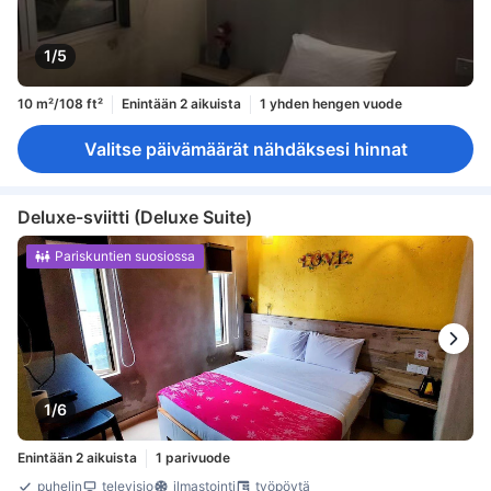
1/5
10 m²/108 ft²
Enintään 2 aikuista
1 yhden hengen vuode
Valitse päivämäärät nähdäksesi hinnat
Deluxe-sviitti (Deluxe Suite)
Pariskuntien suosiossa
1/6
Enintään 2 aikuista
1 parivuode
puhelin
televisio
ilmastointi
työpöytä