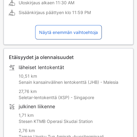
Uloskirjaus alkaen
11:30 AM
Sisäänkirjaus päättyen klo
11:59 PM
Näytä enemmän vaihtoehtoja
Etäisyydet ja olennaisuudet
läheiset lentokentät
10,51 km
Senain kansainvälinen lentokenttä (JHB) - Malesia
27,76 km
Seletar-lentokenttä (XSP) - Singapore
julkinen liikenne
1,71 km
Stesen KTMB Operasi Skudai Station
2,76 km
Taman Ungku Tun Aminah -bussiterminaali