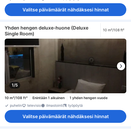
Valitse päivämäärät nähdäksesi hinnat
Yhden hengen deluxe-huone (Deluxe
10 m²/108 ft²
Single Room)
1/5
10 m²/108 ft²
Enintään 1 aikuinen
1 yhden hengen vuode
puhelin
televisio
ilmastointi
työpöytä
Valitse päivämäärät nähdäksesi hinnat