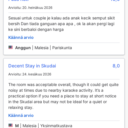
siivouspalvelun, joka varmistaa, että huoneesi pysyy
Arvioitu: 20. heinäkuu 2026
puhtaana ja siistinä koko oleskelusi ajan. Tämä yhdistelmä
käteviä palveluja tekee Home Rest Hotelista täydellisen
Sesuai untuk couple je kalau ada anak kecik semput sikit
valinnan, kun etsit mukautuvaa ja huolehtivaa majoitusta
bersih Dan tiada ganguan apa apa , ok la akan pergi lagi
Johor Bahru'ssa.
ke sini berbaloi dengan harga
Kuljetusmahdollisuudet Home Rest Hotelissa
Käännä arvio
Anggun
|
Malesia | Pariskunta
Home Rest Hotel Johor Bahru tarjoaa kätevät ja
vaivattomat pysäköintimahdollisuudet vierailleen. Hotellin
itsepalvelupysäköinti mahdollistaa vieraiden saapuvan ja
lähtemään omassa tahdissaan, ilman huolta
Decent Stay in Skudai
8,0
pysäköintipaikan löytämisestä. Pysäköintialue on turvallinen
Arvioitu: 24. kesäkuu 2026
ja hyvin valaistu, jolloin voit nauttia rauhallisesta mielestä,
kun jätät ajoneuvosi hotellin huolehdittavaksi.
The room was acceptable overall, though it could get quite
Itsepalvelupysäköinti on erityisen kätevä niille, jotka
noisy at times due to nearby karaoke activity. It’s a
matkustavat omalla autolla tai vuokraavat ajoneuvon
practical option if you need a place to stay at short notice
tutustuakseen Johor Bahruun ja sen ympäristöön. Hotellin
in the Skudai area but may not be ideal for a quiet or
sijainti on erinomainen, ja se tarjoaa helpon pääsyn
relaxing stay.
paikallisiin nähtävyyksiin, ostoskeskuksiin ja ravintoloihin.
Käännä arvio
Home Rest Hotel tekee matkustamisesta entistä
mukavampaa, jotta voit keskittyä nauttimaan lomastasi
M
|
Malesia | Yksinmatkustava