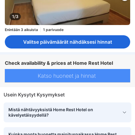
1/3
Enintään 3 aikuista
1 parivuode
Valitse päivämäärät nähdäksesi hinnat
Check availability & prices at Home Rest Hotel
Katso huoneet ja hinnat
Usein Kysytyt Kysymykset
Mistä nähtävyyksistä Home Rest Hotel on
kävelyetäisyydellä?
Kuinka monta huonetta majoituspaikassa Home Rest