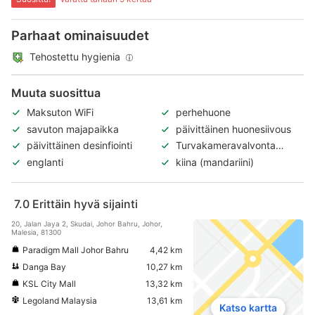
Parhaat ominaisuudet
Tehostettu hygienia
Muuta suosittua
Maksuton WiFi
perhehuone
savuton majapaikka
päivittäinen huonesiivous
päivittäinen desinfiointi
Turvakameravalvonta
ulkotiloissa
englanti
kiina (mandariini)
7.0
Erittäin hyvä sijainti
20, Jalan Jaya 2, Skudai, Johor Bahru, Johor,
Malesia, 81300
Paradigm Mall Johor Bahru
4,42 km
Danga Bay
10,27 km
KSL City Mall
13,32 km
Legoland Malaysia
13,61 km
Katso kartta