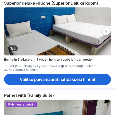
Superior deluxe -huone (Superior Deluxe Room)
1/6
Enintään 3 aikuista
1 yhden hengen vuode ja 1 parivuode
peili
suihku
tv kylpyhuoneessa
ilmastointi
tuuletin
Savuttomia huoneita
Valitse päivämäärät nähdäksesi hinnat
Perhesviitti (Family Suite)
Ryhmien tarpeisiin