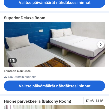
Valitse päivämäärät nähdäksesi hinnat
Superior Deluxe Room
1/6
Enintään 4 aikuista
Savuttomia huoneita
Valitse päivämäärät nähdäksesi hinnat
Huone parvekkeella (Balcony Room)
17 m²/183 ft²