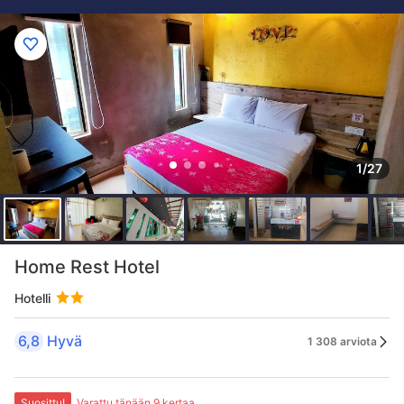
1/27
Home Rest Hotel
Hotelli
6,8
Hyvä
1 308 arviota
Suosittu!
Varattu tänään 9 kertaa