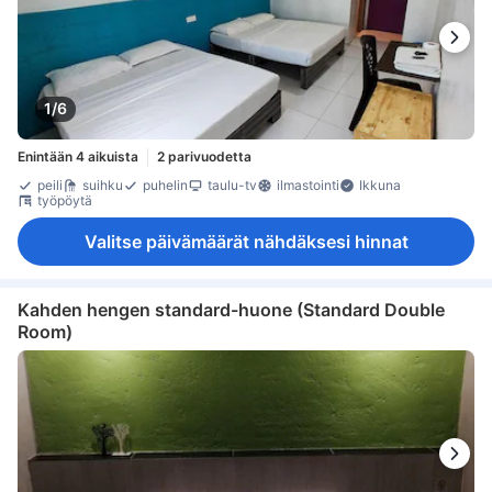
1/6
Enintään 4 aikuista
2 parivuodetta
peili
suihku
puhelin
taulu-tv
ilmastointi
Ikkuna
työpöytä
Valitse päivämäärät nähdäksesi hinnat
Kahden hengen standard-huone (Standard Double
Room)