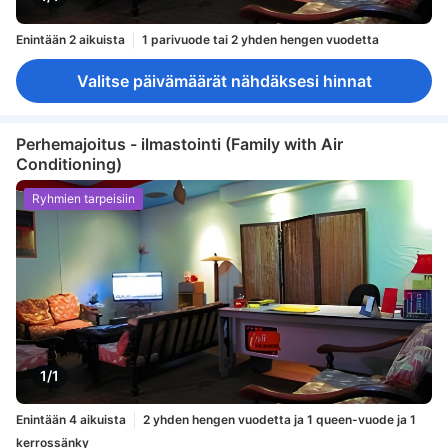
Enintään 2 aikuista
1 parivuode tai 2 yhden hengen vuodetta
Valitse päivämäärät nähdäksesi hinnat
Perhemajoitus - ilmastointi (Family with Air
Conditioning)
Ryhmien tarpeisiin
1/1
Enintään 4 aikuista
2 yhden hengen vuodetta ja 1 queen-vuode ja 1
kerrossänky