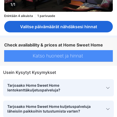
1/1
Enintään 4 aikuista
1 parivuode
Valitse päivämäärät nähdäksesi hinnat
Check availability & prices at Home Sweet Home
Katso huoneet ja hinnat
Usein Kysytyt Kysymykset
Tarjoaako Home Sweet Home
lentokenttäkuljetuspalveluja?
Tarjoaako Home Sweet Home kuljetuspalveluja
läheisiin paikkoihin tutustumista varten?