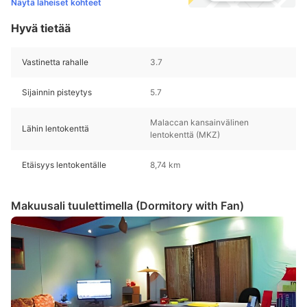
Näytä läheiset kohteet
Hyvä tietää
Vastinetta rahalle
3.7
Sijainnin pisteytys
5.7
Malaccan kansainvälinen
Lähin lentokenttä
lentokenttä (MKZ)
Etäisyys lentokentälle
8,74 km
Makuusali tuulettimella (Dormitory with Fan)