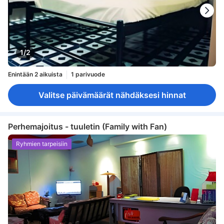
1/2
Enintään 2 aikuista
1 parivuode
Valitse päivämäärät nähdäksesi hinnat
Perhemajoitus - tuuletin (Family with Fan)
Ryhmien tarpeisiin