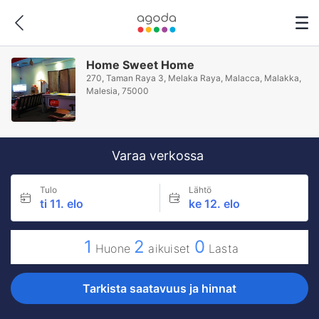
Home Sweet Home
270, Taman Raya 3, Melaka Raya, Malacca, Malakka,
Malesia, 75000
Varaa verkossa
Tulo
Lähtö
ti 11. elo
ke 12. elo
1
2
0
Huone
aikuiset
Lasta
Tarkista saatavuus ja hinnat