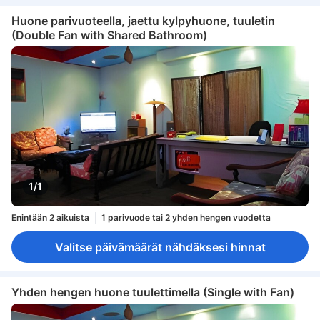
Huone parivuoteella, jaettu kylpyhuone, tuuletin
(Double Fan with Shared Bathroom)
1/1
Enintään 2 aikuista
1 parivuode tai 2 yhden hengen vuodetta
Valitse päivämäärät nähdäksesi hinnat
Yhden hengen huone tuulettimella (Single with Fan)