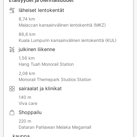
Etäisyydet ja olennaisuudet
läheiset lentokentät
8,74 km
Malaccan kansainvälinen lentokenttä (MKZ)
86,6 km
Kuala Lumpurin kansainvälinen lentokenttä (KUL)
julkinen liikenne
1,56 km
Hang Tuah Monorail Station
2,08 km
Monorail Themepark Studios Station
sairaalat ja klinikat
140 m
Viva care
Shoppailu
220 m
Dataran Pahlawan Melaka Megamall
kauppa