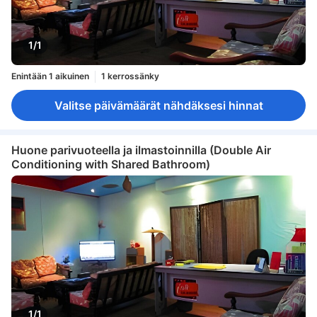
1/1
Enintään 1 aikuinen
1 kerrossänky
Valitse päivämäärät nähdäksesi hinnat
Huone parivuoteella ja ilmastoinnilla (Double Air
Conditioning with Shared Bathroom)
1/1