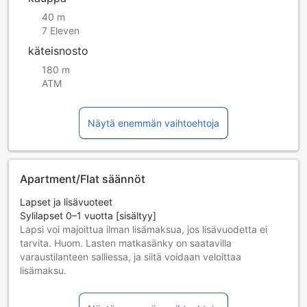
40 m
7 Eleven
käteisnosto
180 m
ATM
Näytä enemmän vaihtoehtoja
Apartment/Flat säännöt
Lapset ja lisävuoteet
Sylilapset 0–1 vuotta [sisältyy]
Lapsi voi majoittua ilman lisämaksua, jos lisävuodetta ei
tarvita. Huom. Lasten matkasänky on saatavilla
varaustilanteen salliessa, ja siitä voidaan veloittaa
lisämaksu.
Lapset 2–11 vuotta [sisältyy]
Lapsi majoittuu ilmaiseksi, jos nukkuu jo olemassa olevilla