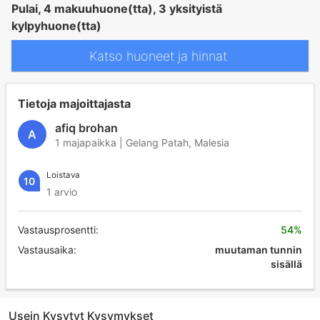
Pulai, 4 makuuhuone(tta), 3 yksityistä
kylpyhuone(tta)
Katso huoneet ja hinnat
Tietoja majoittajasta
afiq brohan
A
1 majapaikka | Gelang Patah, Malesia
Loistava
10
1 arvio
Vastausprosentti:
54%
Vastausaika:
muutaman tunnin
sisällä
Usein Kysytyt Kysymykset