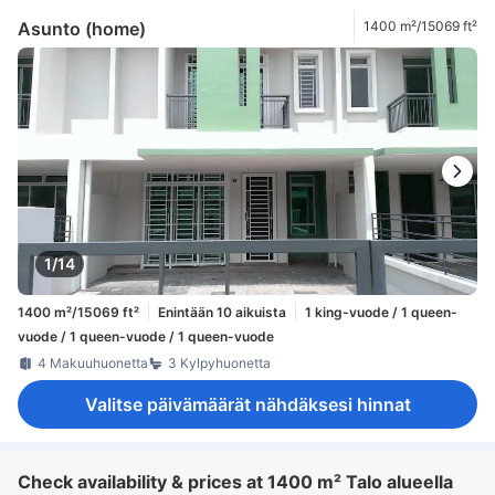
Asunto (home)
1400 m²/15069 ft²
1/14
1400 m²/15069 ft²
Enintään 10 aikuista
1 king-vuode / 1 queen-
vuode / 1 queen-vuode / 1 queen-vuode
4 Makuuhuonetta
3 Kylpyhuonetta
Valitse päivämäärät nähdäksesi hinnat
Check availability & prices at 1400 m² Talo alueella