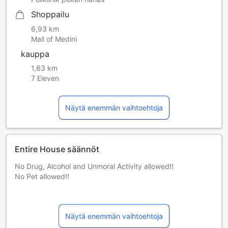
Shoppailu
6,93 km
Mall of Medini
kauppa
1,63 km
7 Eleven
Näytä enemmän vaihtoehtoja
Entire House säännöt
No Drug, Alcohol and Unmoral Activity allowed!!
No Pet allowed!!
CHECK IN/OUT
Check in- 2pm
Näytä enemmän vaihtoehtoja
Check out- 12pm