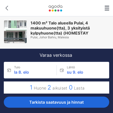
1400 m² Talo alueella Pulai, 4
makuuhuone(tta), 3 yksityistä
kylpyhuone(tta) (HOMESTAY
Pulai, Johor Bahru, Malesia
NUSAJAYA / GELANG PATAH /
ISKANDAR PUTERI)
Varaa verkossa
Tulo
Lähtö
la 8. elo
su 9. elo
1
2
0
Huone
aikuiset
Lasta
Tarkista saatavuus ja hinnat