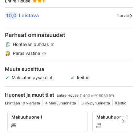
Entire House
10,0
Loistava
1 arvio
Parhaat ominaisuudet
Hohtavan puhdas
Paras vastine
Muuta suosittua
Maksuton pysäköinti
keittiö
Huoneet ja muut tilat
Entire House
(1400 m²/15069 ft²)
Enintään 10 vierasta
4 Makuuhuonetta
3 Kylpyhuonetta
Keittiö
Makuuhuone 1
Makuuhuone 2