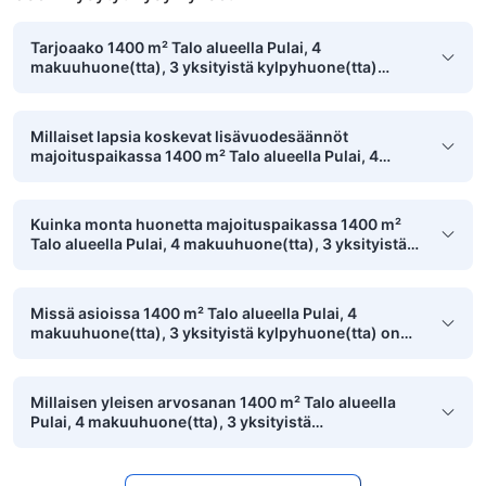
Tarjoaako 1400 m² Talo alueella Pulai, 4
makuuhuone(tta), 3 yksityistä kylpyhuone(tta)
pysäköintimahdollisuuden?
Millaiset lapsia koskevat lisävuodesäännöt
majoituspaikassa 1400 m² Talo alueella Pulai, 4
makuuhuone(tta), 3 yksityistä kylpyhuone(tta) on?
Kuinka monta huonetta majoituspaikassa 1400 m²
Talo alueella Pulai, 4 makuuhuone(tta), 3 yksityistä
kylpyhuone(tta) on?
Missä asioissa 1400 m² Talo alueella Pulai, 4
makuuhuone(tta), 3 yksityistä kylpyhuone(tta) on
ollut eniten asiakkaiden mieleen?
Millaisen yleisen arvosanan 1400 m² Talo alueella
Pulai, 4 makuuhuone(tta), 3 yksityistä
kylpyhuone(tta) on saanut siellä aiemmin
majoittuneilta pikkulapsiperheiltä?