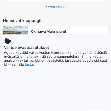
Katso kaikki
Nousevat kaupungit
Okinawa Main island
Japani
Valitse evästeasetukset
Soul
Agoda käyttää vain sivuston toiminnan kannalta välttämättömiä
Etelä-Korea
evästeitä ja muita teknisiä seurantamenetelmiä. Emme käytä
analytiikka- tai markkinointievästeitä. Lisätietoja evästeistä saat
klikkaamalla
tästä
.
Hanoi
Vietnam
Bali
Indonesia