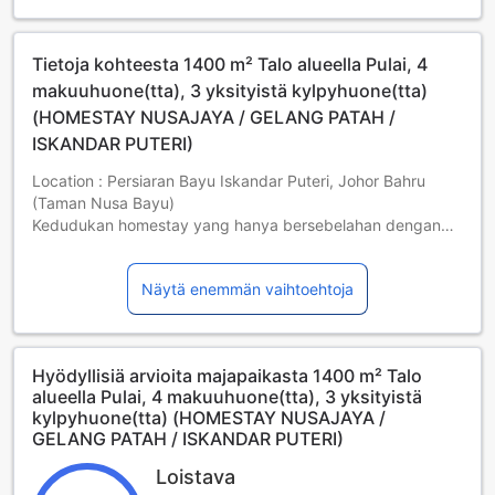
Can rent weekly and monthly
Tietoja kohteesta 1400 m² Talo alueella Pulai, 4
makuuhuone(tta), 3 yksityistä kylpyhuone(tta)
(HOMESTAY NUSAJAYA / GELANG PATAH /
ISKANDAR PUTERI)
Location : Persiaran Bayu Iskandar Puteri, Johor Bahru
(Taman Nusa Bayu)
Kedudukan homestay yang hanya bersebelahan dengan
Pontian Link dan Second Link Highway memudahkan dan
menjimatkan masa untuk ke mana-mana tempat disekitar
Näytä enemmän vaihtoehtoja
Johor Bahru,Nusajaya(Iskandar Puteri) dan ke Singapura
4 bedroom + 3 bathroom
Master bedroom (King bed with aircond)
Hyödyllisiä arvioita majapaikasta 1400 m² Talo
Bedroom 1 (Queen bed with aircond)
alueella Pulai, 4 makuuhuone(tta), 3 yksityistä
Bedroom 2 & 3 (Queen bed with ceiling fan)
kylpyhuone(tta) (HOMESTAY NUSAJAYA /
2 bathroom with water heater
GELANG PATAH / ISKANDAR PUTERI)
Cooking allowed
Kitchen cabinet, washing machine fully automatic, fridge,
Loistava
electric kettle, 3+2+1 sofa, dining table, Iron, LED TV with