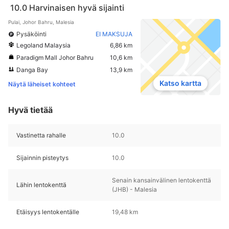
10.0
Harvinaisen hyvä sijainti
Pulai, Johor Bahru, Malesia
Pysäköinti
EI MAKSUJA
Legoland Malaysia
6,86 km
Paradigm Mall Johor Bahru
10,6 km
Danga Bay
13,9 km
Katso kartta
Näytä läheiset kohteet
Hyvä tietää
Vastinetta rahalle
10.0
Sijainnin pisteytys
10.0
Senain kansainvälinen lentokenttä
Lähin lentokenttä
(JHB) - Malesia
Etäisyys lentokentälle
19,48 km